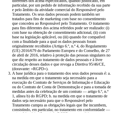
diferentes dos acima especificados, quando justificado, em
particular, por um pedido de informação recebido da sua parte
e pelo âmbito da atividade comercial do Responsável pelo
Tratamento. Os seus dados pessoais podem também ser
tratados para fins de marketing com base no consentimento
que concedeu ao Responsável pelo Tratamento. O tratamento
para fins diferentes dos acima referidos pode ser realizado: (i)
com base na obtenção de consentimento adicional, (ii) com
base na legislação aplicável, ou (iii) quando for compatível
com a finalidade para a qual os dados pessoais foram
originalmente recolhidos (Artigo 6.º, n.º 4, do Regulamento
(UE) 2016/679 do Parlamento Europeu e do Conselho, de 27
de abril de 2016, relativo à proteção das pessoas singulares no
que diz respeito ao tratamento de dados pessoais e à livre
circulação desses dados e que revoga a Diretiva 95/46/CE,
(doravante: «RGPD»).
A base jurídica para o tratamento dos seus dados pessoais é: a.
na medida em que o tratamento seja necessário para a
execução do Contrato de Serviços de Informação e Educação
ou do Contrato de Conta de Demonstração e para a tomada de
medidas antes da celebração de um contrato — artigo 6.º, n.º
1, alínea b) do RGPD; b. na medida em que o tratamento de
dados seja necessário para que o Responsável pelo
Tratamento cumpra as obrigações legais que lhe incumbem,
consistindo, em particular, no tratamento em conformidade —