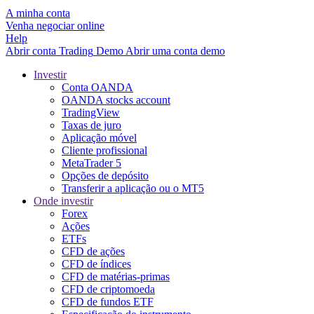
A minha conta
Venha negociar online
Help
Abrir conta
Trading
Demo
Abrir uma conta demo
Investir
Conta OANDA
OANDA stocks account
TradingView
Taxas de juro
Aplicação móvel
Cliente profissional
MetaTrader 5
Opções de depósito
Transferir a aplicação ou o MT5
Onde investir
Forex
Ações
ETFs
CFD de ações
CFD de índices
CFD de matérias-primas
CFD de criptomoeda
CFD de fundos ETF