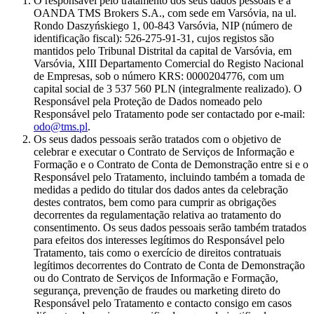
O responsável pelo tratamento dos seus dados pessoais é a
OANDA TMS Brokers S.A., com sede em Varsóvia, na ul.
Rondo Daszyńskiego 1, 00-843 Varsóvia, NIP (número de
identificação fiscal): 526-275-91-31, cujos registos são
mantidos pelo Tribunal Distrital da capital de Varsóvia, em
Varsóvia, XIII Departamento Comercial do Registo Nacional
de Empresas, sob o número KRS: 0000204776, com um
capital social de 3 537 560 PLN (integralmente realizado). O
Responsável pela Proteção de Dados nomeado pelo
Responsável pelo Tratamento pode ser contactado por e-mail:
odo@tms.pl
.
Os seus dados pessoais serão tratados com o objetivo de
celebrar e executar o Contrato de Serviços de Informação e
Formação e o Contrato de Conta de Demonstração entre si e o
Responsável pelo Tratamento, incluindo também a tomada de
medidas a pedido do titular dos dados antes da celebração
destes contratos, bem como para cumprir as obrigações
decorrentes da regulamentação relativa ao tratamento do
consentimento. Os seus dados pessoais serão também tratados
para efeitos dos interesses legítimos do Responsável pelo
Tratamento, tais como o exercício de direitos contratuais
legítimos decorrentes do Contrato de Conta de Demonstração
ou do Contrato de Serviços de Informação e Formação,
segurança, prevenção de fraudes ou marketing direto do
Responsável pelo Tratamento e contacto consigo em casos