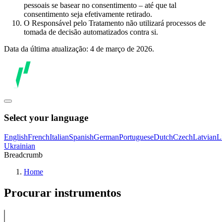
pessoais se basear no consentimento – até que tal
consentimento seja efetivamente retirado.
O Responsável pelo Tratamento não utilizará processos de
tomada de decisão automatizados contra si.
Data da última atualização: 4 de março de 2026.
Select your language
English
French
Italian
Spanish
German
Portuguese
Dutch
Czech
Latvian
L
Ukrainian
Breadcrumb
Home
Procurar instrumentos