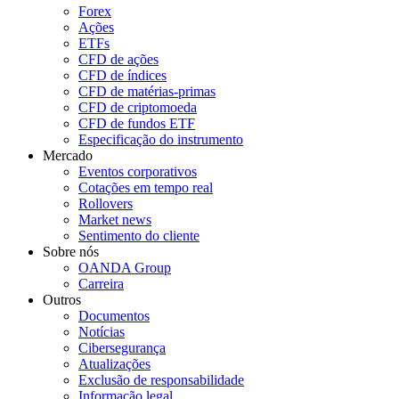
Forex
Ações
ETFs
CFD de ações
CFD de índices
CFD de matérias-primas
CFD de criptomoeda
CFD de fundos ETF
Especificação do instrumento
Mercado
Eventos corporativos
Cotações em tempo real
Rollovers
Market news
Sentimento do cliente
Sobre nós
OANDA Group
Carreira
Outros
Documentos
Notícias
Cibersegurança
Atualizações
Exclusão de responsabilidade
Informação legal