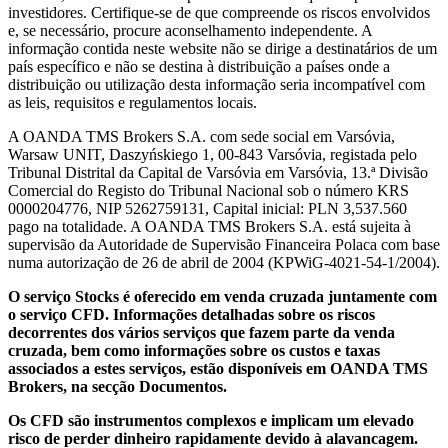
investidores. Certifique-se de que compreende os riscos envolvidos
e, se necessário, procure aconselhamento independente. A
informação contida neste website não se dirige a destinatários de um
país específico e não se destina à distribuição a países onde a
distribuição ou utilização desta informação seria incompatível com
as leis, requisitos e regulamentos locais.
A OANDA TMS Brokers S.A. com sede social em Varsóvia,
Warsaw UNIT, Daszyńskiego 1, 00-843 Varsóvia, registada pelo
Tribunal Distrital da Capital de Varsóvia em Varsóvia, 13.ª Divisão
Comercial do Registo do Tribunal Nacional sob o número KRS
0000204776, NIP 5262759131, Capital inicial: PLN 3,537.560
pago na totalidade. A OANDA TMS Brokers S.A. está sujeita à
supervisão da Autoridade de Supervisão Financeira Polaca com base
numa autorização de 26 de abril de 2004 (KPWiG-4021-54-1/2004).
O serviço Stocks é oferecido em venda cruzada juntamente com
o serviço CFD. Informações detalhadas sobre os riscos
decorrentes dos vários serviços que fazem parte da venda
cruzada, bem como informações sobre os custos e taxas
associados a estes serviços, estão disponíveis em OANDA TMS
Brokers, na secção Documentos.
Os CFD são instrumentos complexos e implicam um elevado
risco de perder dinheiro rapidamente devido à alavancagem.