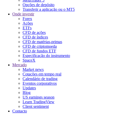
MetaTrader 5
Opções de depósito
Transferir a aplicação ou o MT5
Onde investir
Forex
Ações
ETFs
CFD de ações
CFD de índices
CFD de matérias-primas
CFD de criptomoeda
CFD de fundos ETF
Especificação do instrumento
SpaceX
Mercado
Market news
Cotações em tempo real
Calendário de trading
Eventos corporativos
Updates
Blog
US earnings season
Learn TradingView
Client sentiment
Contacto