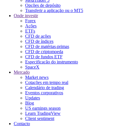
MetaTrader 5
Opções de depósito
Transferir a aplicação ou o MT5
Onde investir
Forex
Ações
ETFs
CFD de ações
CFD de índices
CFD de matérias-primas
CFD de criptomoeda
CFD de fundos ETF
Especificação do instrumento
SpaceX
Mercado
Market news
Cotações em tempo real
Calendário de trading
Eventos corporativos
Updates
Blog
US earnings season
Learn TradingView
Client sentiment
Contacto