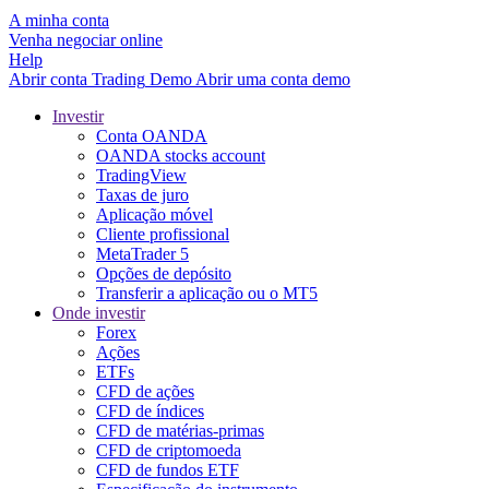
A minha conta
Venha negociar online
Help
Abrir conta
Trading
Demo
Abrir uma conta demo
Investir
Conta OANDA
OANDA stocks account
TradingView
Taxas de juro
Aplicação móvel
Cliente profissional
MetaTrader 5
Opções de depósito
Transferir a aplicação ou o MT5
Onde investir
Forex
Ações
ETFs
CFD de ações
CFD de índices
CFD de matérias-primas
CFD de criptomoeda
CFD de fundos ETF