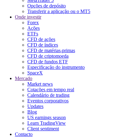
MetaTrader 5
Opções de depósito
Transferir a aplicação ou o MT5
Onde investir
Forex
Ações
ETFs
CFD de ações
CFD de índices
CFD de matérias-primas
CFD de criptomoeda
CFD de fundos ETF
Especificação do instrumento
SpaceX
Mercado
Market news
Cotações em tempo real
Calendário de trading
Eventos corporativos
Updates
Blog
US earnings season
Learn TradingView
Client sentiment
Contacto