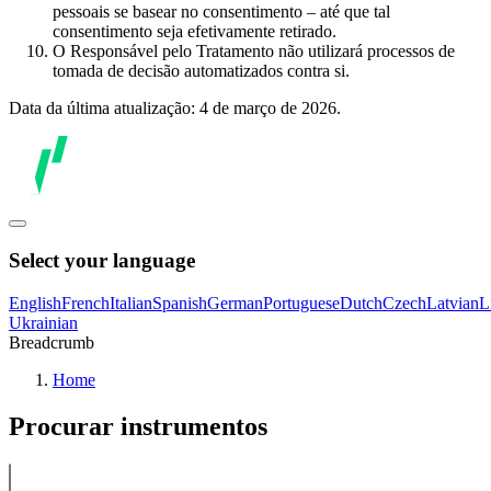
pessoais se basear no consentimento – até que tal
consentimento seja efetivamente retirado.
O Responsável pelo Tratamento não utilizará processos de
tomada de decisão automatizados contra si.
Data da última atualização: 4 de março de 2026.
Select your language
English
French
Italian
Spanish
German
Portuguese
Dutch
Czech
Latvian
L
Ukrainian
Breadcrumb
Home
Procurar instrumentos