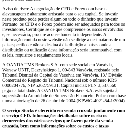
Aviso de risco: A negociação de CFD e Forex com base na
alavancagem é altamente arriscada para o seu capital. Se investir
neste produto pode perder algum ou todo o dinheiro que investir.
Portanto, os CFD e o Forex podem não ser adequados para todos os
investidores. Certifique-se de que compreende os riscos envolvidos
e, se necessário, procure aconselhamento independente. A
informação contida neste website não se dirige a destinatários de um
país específico e não se destina à distribuição a países onde a
distribuição ou utilização desta informação seria incompatível com
as leis, requisitos e regulamentos locais.
A OANDA TMS Brokers S.A. com sede social em Varsóvia,
Warsaw UNIT, Daszyńskiego 1, 00-843 Varsóvia, registada pelo
Tribunal Distrital da Capital de Varsóvia em Varsóvia, 13.ª Divisão
Comercial do Registo do Tribunal Nacional sob o número KRS
0000204776, NIP 5262759131, Capital inicial: PLN 3,537.560
pago na totalidade. A OANDA TMS Brokers S.A. está sujeita à
supervisão da Autoridade de Supervisão Financeira Polaca com base
numa autorização de 26 de abril de 2004 (KPWiG-4021-54-1/2004).
O serviço Stocks é oferecido em venda cruzada juntamente com
o serviço CFD. Informações detalhadas sobre os riscos
decorrentes dos vários serviços que fazem parte da venda
cruzada, bem como informações sobre os custos e taxas