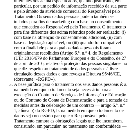
diferentes dos acima especificados, quando justificado, em
particular, por um pedido de informação recebido da sua parte
e pelo âmbito da atividade comercial do Responsável pelo
Tratamento. Os seus dados pessoais podem também ser
tratados para fins de marketing com base no consentimento
que concedeu ao Responsável pelo Tratamento. O tratamento
para fins diferentes dos acima referidos pode ser realizado: (i)
com base na obtenção de consentimento adicional, (ii) com
base na legislação aplicável, ou (iii) quando for compatível
com a finalidade para a qual os dados pessoais foram
originalmente recolhidos (Artigo 6.º, n.º 4, do Regulamento
(UE) 2016/679 do Parlamento Europeu e do Conselho, de 27
de abril de 2016, relativo à proteção das pessoas singulares no
que diz respeito ao tratamento de dados pessoais e à livre
circulação desses dados e que revoga a Diretiva 95/46/CE,
(doravante: «RGPD»).
A base jurídica para o tratamento dos seus dados pessoais é: a.
na medida em que o tratamento seja necessário para a
execução do Contrato de Serviços de Informação e Educação
ou do Contrato de Conta de Demonstração e para a tomada de
medidas antes da celebração de um contrato — artigo 6.º, n.º
1, alínea b) do RGPD; b. na medida em que o tratamento de
dados seja necessário para que o Responsável pelo
Tratamento cumpra as obrigações legais que lhe incumbem,
consistindo, em particular, no tratamento em conformidade —