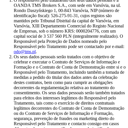
O responsável pelo tratamento dos seus dados pessoais é a
OANDA TMS Brokers S.A., com sede em Varsóvia, na ul.
Rondo Daszyńskiego 1, 00-843 Varsóvia, NIP (número de
identificação fiscal): 526-275-91-31, cujos registos são
mantidos pelo Tribunal Distrital da capital de Varsóvia, em
Varsóvia, XIII Departamento Comercial do Registo Nacional
de Empresas, sob o número KRS: 0000204776, com um
capital social de 3 537 560 PLN (integralmente realizado). O
Responsável pela Proteção de Dados nomeado pelo
Responsável pelo Tratamento pode ser contactado por e-mail:
odo@tms.pl
.
Os seus dados pessoais serão tratados com o objetivo de
celebrar e executar o Contrato de Serviços de Informação e
Formação e o Contrato de Conta de Demonstração entre si e o
Responsável pelo Tratamento, incluindo também a tomada de
medidas a pedido do titular dos dados antes da celebração
destes contratos, bem como para cumprir as obrigações
decorrentes da regulamentação relativa ao tratamento do
consentimento. Os seus dados pessoais serão também tratados
para efeitos dos interesses legítimos do Responsável pelo
Tratamento, tais como o exercício de direitos contratuais
legítimos decorrentes do Contrato de Conta de Demonstração
ou do Contrato de Serviços de Informação e Formação,
segurança, prevenção de fraudes ou marketing direto do
Responsável pelo Tratamento e contacto consigo em casos