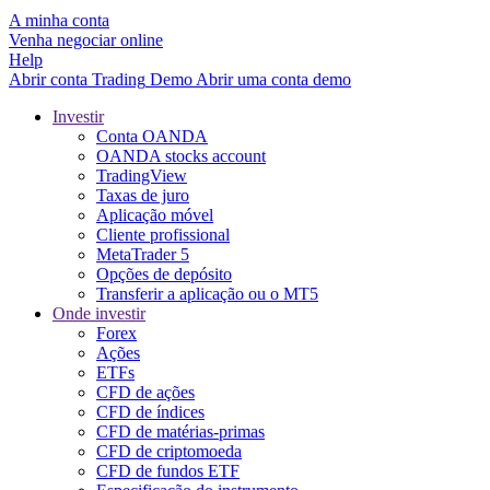
A minha conta
Venha negociar online
Help
Abrir conta
Trading
Demo
Abrir uma conta demo
Investir
Conta OANDA
OANDA stocks account
TradingView
Taxas de juro
Aplicação móvel
Cliente profissional
MetaTrader 5
Opções de depósito
Transferir a aplicação ou o MT5
Onde investir
Forex
Ações
ETFs
CFD de ações
CFD de índices
CFD de matérias-primas
CFD de criptomoeda
CFD de fundos ETF