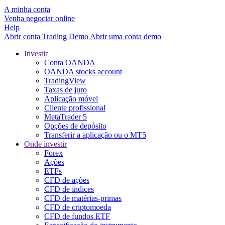
A minha conta
Venha negociar online
Help
Abrir conta
Trading
Demo
Abrir uma conta demo
Investir
Conta OANDA
OANDA stocks account
TradingView
Taxas de juro
Aplicação móvel
Cliente profissional
MetaTrader 5
Opções de depósito
Transferir a aplicação ou o MT5
Onde investir
Forex
Ações
ETFs
CFD de ações
CFD de índices
CFD de matérias-primas
CFD de criptomoeda
CFD de fundos ETF