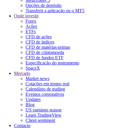
MetaTrader 5
Opções de depósito
Transferir a aplicação ou o MT5
Onde investir
Forex
Ações
ETFs
CFD de ações
CFD de índices
CFD de matérias-primas
CFD de criptomoeda
CFD de fundos ETF
Especificação do instrumento
SpaceX
Mercado
Market news
Cotações em tempo real
Calendário de trading
Eventos corporativos
Updates
Blog
US earnings season
Learn TradingView
Client sentiment
Contacto