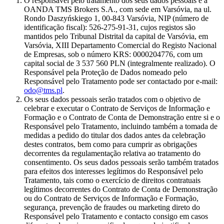
O responsável pelo tratamento dos seus dados pessoais é a
OANDA TMS Brokers S.A., com sede em Varsóvia, na ul.
Rondo Daszyńskiego 1, 00-843 Varsóvia, NIP (número de
identificação fiscal): 526-275-91-31, cujos registos são
mantidos pelo Tribunal Distrital da capital de Varsóvia, em
Varsóvia, XIII Departamento Comercial do Registo Nacional
de Empresas, sob o número KRS: 0000204776, com um
capital social de 3 537 560 PLN (integralmente realizado). O
Responsável pela Proteção de Dados nomeado pelo
Responsável pelo Tratamento pode ser contactado por e-mail:
odo@tms.pl
.
Os seus dados pessoais serão tratados com o objetivo de
celebrar e executar o Contrato de Serviços de Informação e
Formação e o Contrato de Conta de Demonstração entre si e o
Responsável pelo Tratamento, incluindo também a tomada de
medidas a pedido do titular dos dados antes da celebração
destes contratos, bem como para cumprir as obrigações
decorrentes da regulamentação relativa ao tratamento do
consentimento. Os seus dados pessoais serão também tratados
para efeitos dos interesses legítimos do Responsável pelo
Tratamento, tais como o exercício de direitos contratuais
legítimos decorrentes do Contrato de Conta de Demonstração
ou do Contrato de Serviços de Informação e Formação,
segurança, prevenção de fraudes ou marketing direto do
Responsável pelo Tratamento e contacto consigo em casos