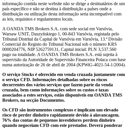
informação contida neste website não se dirige a destinatários de um
país específico e não se destina à distribuição a países onde a
distribuição ou utilização desta informação seria incompatível com
as leis, requisitos e regulamentos locais.
A OANDA TMS Brokers S.A. com sede social em Varsóvia,
Warsaw UNIT, Daszyńskiego 1, 00-843 Varsóvia, registada pelo
Tribunal Distrital da Capital de Varsóvia em Varsóvia, 13.ª Divisão
Comercial do Registo do Tribunal Nacional sob o número KRS
0000204776, NIP 5262759131, Capital inicial: PLN 3,537.560
pago na totalidade. A OANDA TMS Brokers S.A. está sujeita à
supervisão da Autoridade de Supervisão Financeira Polaca com base
numa autorização de 26 de abril de 2004 (KPWiG-4021-54-1/2004).
O serviço Stocks é oferecido em venda cruzada juntamente com
o serviço CFD. Informações detalhadas sobre os riscos
decorrentes dos vários serviços que fazem parte da venda
cruzada, bem como informações sobre os custos e taxas
associados a estes serviços, estão disponíveis em OANDA TMS
Brokers, na secção Documentos.
Os CFD são instrumentos complexos e implicam um elevado
risco de perder dinheiro rapidamente devido à alavancagem.
76% das contas de pequenos investidores perdem dinheiro
quando negoceiam CFD com este prestador. Deverá ponderar