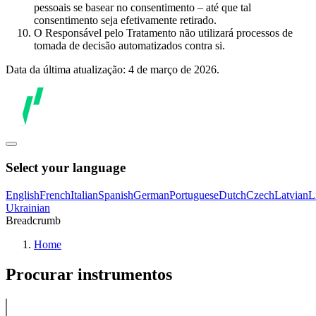
pessoais se basear no consentimento – até que tal
consentimento seja efetivamente retirado.
O Responsável pelo Tratamento não utilizará processos de
tomada de decisão automatizados contra si.
Data da última atualização: 4 de março de 2026.
Select your language
English
French
Italian
Spanish
German
Portuguese
Dutch
Czech
Latvian
L
Ukrainian
Breadcrumb
Home
Procurar instrumentos