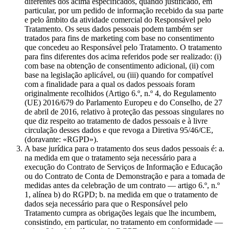
diferentes dos acima especificados, quando justificado, em
particular, por um pedido de informação recebido da sua parte
e pelo âmbito da atividade comercial do Responsável pelo
Tratamento. Os seus dados pessoais podem também ser
tratados para fins de marketing com base no consentimento
que concedeu ao Responsável pelo Tratamento. O tratamento
para fins diferentes dos acima referidos pode ser realizado: (i)
com base na obtenção de consentimento adicional, (ii) com
base na legislação aplicável, ou (iii) quando for compatível
com a finalidade para a qual os dados pessoais foram
originalmente recolhidos (Artigo 6.º, n.º 4, do Regulamento
(UE) 2016/679 do Parlamento Europeu e do Conselho, de 27
de abril de 2016, relativo à proteção das pessoas singulares no
que diz respeito ao tratamento de dados pessoais e à livre
circulação desses dados e que revoga a Diretiva 95/46/CE,
(doravante: «RGPD»).
A base jurídica para o tratamento dos seus dados pessoais é: a.
na medida em que o tratamento seja necessário para a
execução do Contrato de Serviços de Informação e Educação
ou do Contrato de Conta de Demonstração e para a tomada de
medidas antes da celebração de um contrato — artigo 6.º, n.º
1, alínea b) do RGPD; b. na medida em que o tratamento de
dados seja necessário para que o Responsável pelo
Tratamento cumpra as obrigações legais que lhe incumbem,
consistindo, em particular, no tratamento em conformidade —