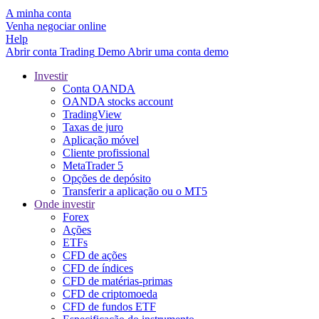
A minha conta
Venha negociar online
Help
Abrir conta
Trading
Demo
Abrir uma conta demo
Investir
Conta OANDA
OANDA stocks account
TradingView
Taxas de juro
Aplicação móvel
Cliente profissional
MetaTrader 5
Opções de depósito
Transferir a aplicação ou o MT5
Onde investir
Forex
Ações
ETFs
CFD de ações
CFD de índices
CFD de matérias-primas
CFD de criptomoeda
CFD de fundos ETF