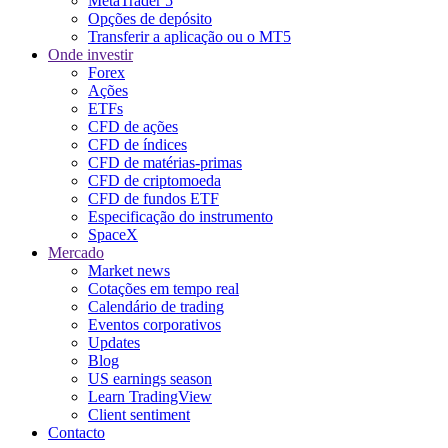
MetaTrader 5
Opções de depósito
Transferir a aplicação ou o MT5
Onde investir
Forex
Ações
ETFs
CFD de ações
CFD de índices
CFD de matérias-primas
CFD de criptomoeda
CFD de fundos ETF
Especificação do instrumento
SpaceX
Mercado
Market news
Cotações em tempo real
Calendário de trading
Eventos corporativos
Updates
Blog
US earnings season
Learn TradingView
Client sentiment
Contacto