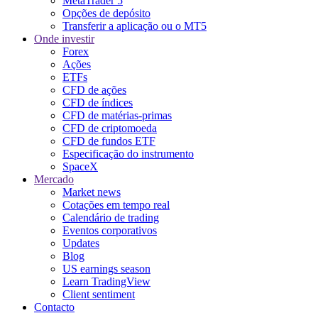
MetaTrader 5
Opções de depósito
Transferir a aplicação ou o MT5
Onde investir
Forex
Ações
ETFs
CFD de ações
CFD de índices
CFD de matérias-primas
CFD de criptomoeda
CFD de fundos ETF
Especificação do instrumento
SpaceX
Mercado
Market news
Cotações em tempo real
Calendário de trading
Eventos corporativos
Updates
Blog
US earnings season
Learn TradingView
Client sentiment
Contacto