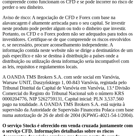
compreende como funcionam os CFD e se pode incorrer no risco de
perder o seu dinheiro.
Aviso de risco: A negociação de CFD e Forex com base na
alavancagem é altamente arriscada para o seu capital. Se investir
neste produto pode perder algum ou todo o dinheiro que investir.
Portanto, os CFD e o Forex podem não ser adequados para todos os
investidores. Certifique-se de que compreende os riscos envolvidos
e, se necessário, procure aconselhamento independente. A
informação contida neste website não se dirige a destinatários de um
país específico e não se destina à distribuição a países onde a
distribuição ou utilização desta informação seria incompatível com
as leis, requisitos e regulamentos locais.
A OANDA TMS Brokers S.A. com sede social em Varsóvia,
Warsaw UNIT, Daszyńskiego 1, 00-843 Varsóvia, registada pelo
Tribunal Distrital da Capital de Varsóvia em Varsóvia, 13.ª Divisão
Comercial do Registo do Tribunal Nacional sob o número KRS
0000204776, NIP 5262759131, Capital inicial: PLN 3,537.560
pago na totalidade. A OANDA TMS Brokers S.A. está sujeita à
supervisão da Autoridade de Supervisão Financeira Polaca com base
numa autorização de 26 de abril de 2004 (KPWiG-4021-54-1/2004).
O serviço Stocks é oferecido em venda cruzada juntamente com
o serviço CFD. Informações detalhadas sobre os riscos