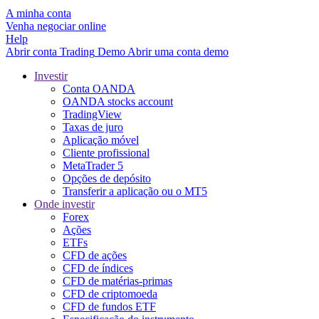
A minha conta
Venha negociar online
Help
Abrir conta
Trading
Demo
Abrir uma conta demo
Investir
Conta OANDA
OANDA stocks account
TradingView
Taxas de juro
Aplicação móvel
Cliente profissional
MetaTrader 5
Opções de depósito
Transferir a aplicação ou o MT5
Onde investir
Forex
Ações
ETFs
CFD de ações
CFD de índices
CFD de matérias-primas
CFD de criptomoeda
CFD de fundos ETF