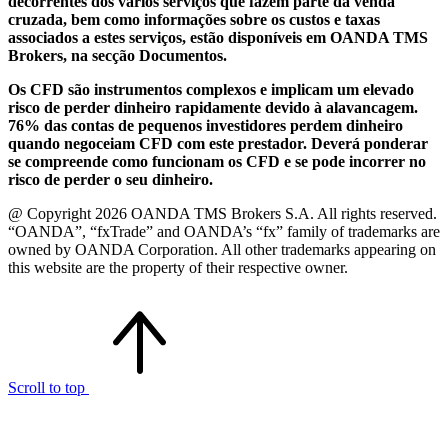
decorrentes dos vários serviços que fazem parte da venda
cruzada, bem como informações sobre os custos e taxas
associados a estes serviços, estão disponíveis em OANDA TMS
Brokers, na secção Documentos.
Os CFD são instrumentos complexos e implicam um elevado
risco de perder dinheiro rapidamente devido à alavancagem.
76% das contas de pequenos investidores perdem dinheiro
quando negoceiam CFD com este prestador. Deverá ponderar
se compreende como funcionam os CFD e se pode incorrer no
risco de perder o seu dinheiro.
@ Copyright 2026 OANDA TMS Brokers S.A. All rights reserved.
“OANDA”, “fxTrade” and OANDA’s “fx” family of trademarks are
owned by OANDA Corporation. All other trademarks appearing on
this website are the property of their respective owner.
Scroll to top