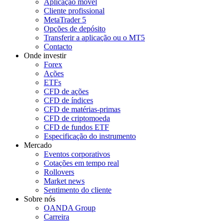
Aplicação móvel
Cliente profissional
MetaTrader 5
Opções de depósito
Transferir a aplicação ou o MT5
Contacto
Onde investir
Forex
Ações
ETFs
CFD de ações
CFD de índices
CFD de matérias-primas
CFD de criptomoeda
CFD de fundos ETF
Especificação do instrumento
Mercado
Eventos corporativos
Cotações em tempo real
Rollovers
Market news
Sentimento do cliente
Sobre nós
OANDA Group
Carreira