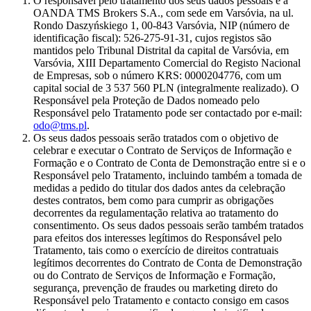
O responsável pelo tratamento dos seus dados pessoais é a
OANDA TMS Brokers S.A., com sede em Varsóvia, na ul.
Rondo Daszyńskiego 1, 00-843 Varsóvia, NIP (número de
identificação fiscal): 526-275-91-31, cujos registos são
mantidos pelo Tribunal Distrital da capital de Varsóvia, em
Varsóvia, XIII Departamento Comercial do Registo Nacional
de Empresas, sob o número KRS: 0000204776, com um
capital social de 3 537 560 PLN (integralmente realizado). O
Responsável pela Proteção de Dados nomeado pelo
Responsável pelo Tratamento pode ser contactado por e-mail:
odo@tms.pl
.
Os seus dados pessoais serão tratados com o objetivo de
celebrar e executar o Contrato de Serviços de Informação e
Formação e o Contrato de Conta de Demonstração entre si e o
Responsável pelo Tratamento, incluindo também a tomada de
medidas a pedido do titular dos dados antes da celebração
destes contratos, bem como para cumprir as obrigações
decorrentes da regulamentação relativa ao tratamento do
consentimento. Os seus dados pessoais serão também tratados
para efeitos dos interesses legítimos do Responsável pelo
Tratamento, tais como o exercício de direitos contratuais
legítimos decorrentes do Contrato de Conta de Demonstração
ou do Contrato de Serviços de Informação e Formação,
segurança, prevenção de fraudes ou marketing direto do
Responsável pelo Tratamento e contacto consigo em casos