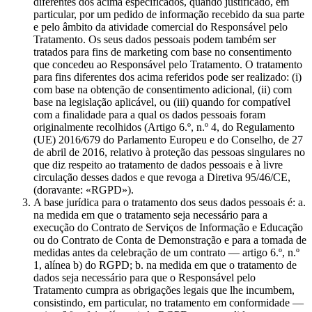
diferentes dos acima especificados, quando justificado, em
particular, por um pedido de informação recebido da sua parte
e pelo âmbito da atividade comercial do Responsável pelo
Tratamento. Os seus dados pessoais podem também ser
tratados para fins de marketing com base no consentimento
que concedeu ao Responsável pelo Tratamento. O tratamento
para fins diferentes dos acima referidos pode ser realizado: (i)
com base na obtenção de consentimento adicional, (ii) com
base na legislação aplicável, ou (iii) quando for compatível
com a finalidade para a qual os dados pessoais foram
originalmente recolhidos (Artigo 6.º, n.º 4, do Regulamento
(UE) 2016/679 do Parlamento Europeu e do Conselho, de 27
de abril de 2016, relativo à proteção das pessoas singulares no
que diz respeito ao tratamento de dados pessoais e à livre
circulação desses dados e que revoga a Diretiva 95/46/CE,
(doravante: «RGPD»).
A base jurídica para o tratamento dos seus dados pessoais é: a.
na medida em que o tratamento seja necessário para a
execução do Contrato de Serviços de Informação e Educação
ou do Contrato de Conta de Demonstração e para a tomada de
medidas antes da celebração de um contrato — artigo 6.º, n.º
1, alínea b) do RGPD; b. na medida em que o tratamento de
dados seja necessário para que o Responsável pelo
Tratamento cumpra as obrigações legais que lhe incumbem,
consistindo, em particular, no tratamento em conformidade —