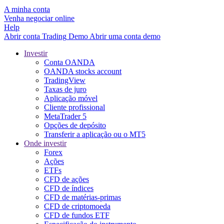
A minha conta
Venha negociar online
Help
Abrir conta
Trading
Demo
Abrir uma conta demo
Investir
Conta OANDA
OANDA stocks account
TradingView
Taxas de juro
Aplicação móvel
Cliente profissional
MetaTrader 5
Opções de depósito
Transferir a aplicação ou o MT5
Onde investir
Forex
Ações
ETFs
CFD de ações
CFD de índices
CFD de matérias-primas
CFD de criptomoeda
CFD de fundos ETF