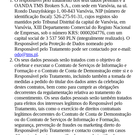
O responsável pelo tratamento dos seus dados pessoais é a
OANDA TMS Brokers S.A., com sede em Varsóvia, na ul.
Rondo Daszyńskiego 1, 00-843 Varsóvia, NIP (número de
identificação fiscal): 526-275-91-31, cujos registos são
mantidos pelo Tribunal Distrital da capital de Varsóvia, em
Varsóvia, XIII Departamento Comercial do Registo Nacional
de Empresas, sob o número KRS: 0000204776, com um
capital social de 3 537 560 PLN (integralmente realizado). O
Responsável pela Proteção de Dados nomeado pelo
Responsável pelo Tratamento pode ser contactado por e-mail:
odo@tms.pl
.
Os seus dados pessoais serão tratados com o objetivo de
celebrar e executar o Contrato de Serviços de Informação e
Formação e o Contrato de Conta de Demonstração entre si e o
Responsável pelo Tratamento, incluindo também a tomada de
medidas a pedido do titular dos dados antes da celebração
destes contratos, bem como para cumprir as obrigações
decorrentes da regulamentação relativa ao tratamento do
consentimento. Os seus dados pessoais serão também tratados
para efeitos dos interesses legítimos do Responsável pelo
Tratamento, tais como o exercício de direitos contratuais
legítimos decorrentes do Contrato de Conta de Demonstração
ou do Contrato de Serviços de Informação e Formação,
segurança, prevenção de fraudes ou marketing direto do
Responsável pelo Tratamento e contacto consigo em casos