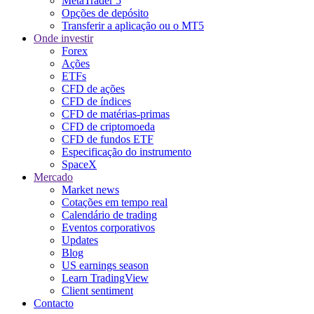
MetaTrader 5
Opções de depósito
Transferir a aplicação ou o MT5
Onde investir
Forex
Ações
ETFs
CFD de ações
CFD de índices
CFD de matérias-primas
CFD de criptomoeda
CFD de fundos ETF
Especificação do instrumento
SpaceX
Mercado
Market news
Cotações em tempo real
Calendário de trading
Eventos corporativos
Updates
Blog
US earnings season
Learn TradingView
Client sentiment
Contacto