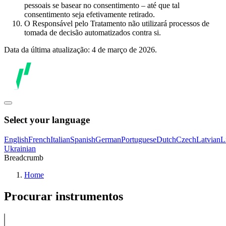
pessoais se basear no consentimento – até que tal
consentimento seja efetivamente retirado.
O Responsável pelo Tratamento não utilizará processos de
tomada de decisão automatizados contra si.
Data da última atualização: 4 de março de 2026.
Select your language
English
French
Italian
Spanish
German
Portuguese
Dutch
Czech
Latvian
L
Ukrainian
Breadcrumb
Home
Procurar instrumentos