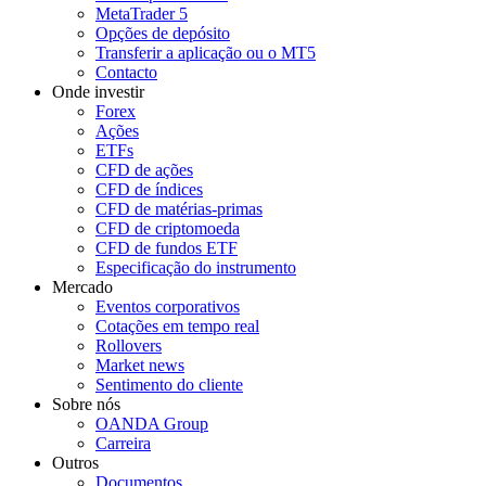
MetaTrader 5
Opções de depósito
Transferir a aplicação ou o MT5
Contacto
Onde investir
Forex
Ações
ETFs
CFD de ações
CFD de índices
CFD de matérias-primas
CFD de criptomoeda
CFD de fundos ETF
Especificação do instrumento
Mercado
Eventos corporativos
Cotações em tempo real
Rollovers
Market news
Sentimento do cliente
Sobre nós
OANDA Group
Carreira
Outros
Documentos