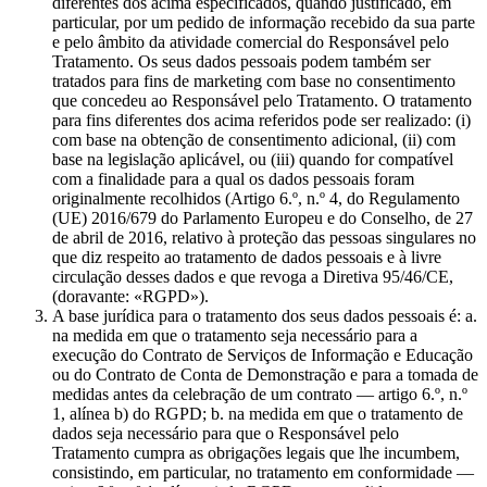
diferentes dos acima especificados, quando justificado, em
particular, por um pedido de informação recebido da sua parte
e pelo âmbito da atividade comercial do Responsável pelo
Tratamento. Os seus dados pessoais podem também ser
tratados para fins de marketing com base no consentimento
que concedeu ao Responsável pelo Tratamento. O tratamento
para fins diferentes dos acima referidos pode ser realizado: (i)
com base na obtenção de consentimento adicional, (ii) com
base na legislação aplicável, ou (iii) quando for compatível
com a finalidade para a qual os dados pessoais foram
originalmente recolhidos (Artigo 6.º, n.º 4, do Regulamento
(UE) 2016/679 do Parlamento Europeu e do Conselho, de 27
de abril de 2016, relativo à proteção das pessoas singulares no
que diz respeito ao tratamento de dados pessoais e à livre
circulação desses dados e que revoga a Diretiva 95/46/CE,
(doravante: «RGPD»).
A base jurídica para o tratamento dos seus dados pessoais é: a.
na medida em que o tratamento seja necessário para a
execução do Contrato de Serviços de Informação e Educação
ou do Contrato de Conta de Demonstração e para a tomada de
medidas antes da celebração de um contrato — artigo 6.º, n.º
1, alínea b) do RGPD; b. na medida em que o tratamento de
dados seja necessário para que o Responsável pelo
Tratamento cumpra as obrigações legais que lhe incumbem,
consistindo, em particular, no tratamento em conformidade —