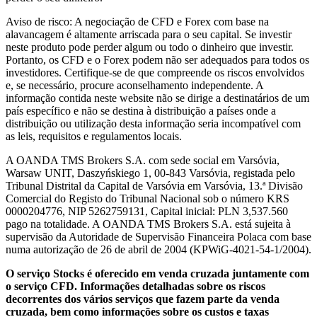
Aviso de risco: A negociação de CFD e Forex com base na
alavancagem é altamente arriscada para o seu capital. Se investir
neste produto pode perder algum ou todo o dinheiro que investir.
Portanto, os CFD e o Forex podem não ser adequados para todos os
investidores. Certifique-se de que compreende os riscos envolvidos
e, se necessário, procure aconselhamento independente. A
informação contida neste website não se dirige a destinatários de um
país específico e não se destina à distribuição a países onde a
distribuição ou utilização desta informação seria incompatível com
as leis, requisitos e regulamentos locais.
A OANDA TMS Brokers S.A. com sede social em Varsóvia,
Warsaw UNIT, Daszyńskiego 1, 00-843 Varsóvia, registada pelo
Tribunal Distrital da Capital de Varsóvia em Varsóvia, 13.ª Divisão
Comercial do Registo do Tribunal Nacional sob o número KRS
0000204776, NIP 5262759131, Capital inicial: PLN 3,537.560
pago na totalidade. A OANDA TMS Brokers S.A. está sujeita à
supervisão da Autoridade de Supervisão Financeira Polaca com base
numa autorização de 26 de abril de 2004 (KPWiG-4021-54-1/2004).
O serviço Stocks é oferecido em venda cruzada juntamente com
o serviço CFD. Informações detalhadas sobre os riscos
decorrentes dos vários serviços que fazem parte da venda
cruzada, bem como informações sobre os custos e taxas