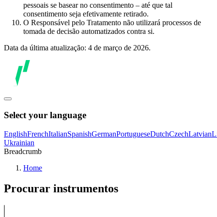
pessoais se basear no consentimento – até que tal
consentimento seja efetivamente retirado.
O Responsável pelo Tratamento não utilizará processos de
tomada de decisão automatizados contra si.
Data da última atualização: 4 de março de 2026.
Select your language
English
French
Italian
Spanish
German
Portuguese
Dutch
Czech
Latvian
L
Ukrainian
Breadcrumb
Home
Procurar instrumentos