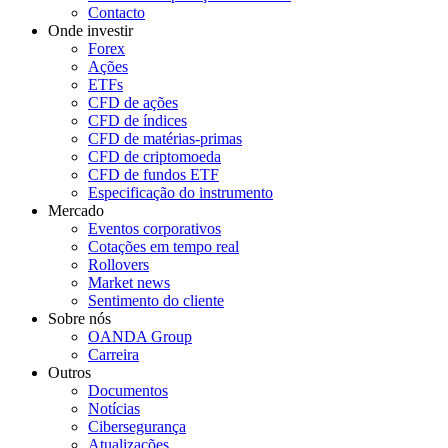
Contacto
Onde investir
Forex
Ações
ETFs
CFD de ações
CFD de índices
CFD de matérias-primas
CFD de criptomoeda
CFD de fundos ETF
Especificação do instrumento
Mercado
Eventos corporativos
Cotações em tempo real
Rollovers
Market news
Sentimento do cliente
Sobre nós
OANDA Group
Carreira
Outros
Documentos
Notícias
Cibersegurança
Atualizações