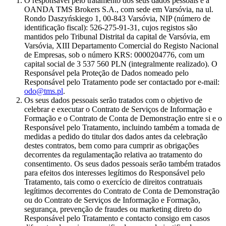
O responsável pelo tratamento dos seus dados pessoais é a
OANDA TMS Brokers S.A., com sede em Varsóvia, na ul.
Rondo Daszyńskiego 1, 00-843 Varsóvia, NIP (número de
identificação fiscal): 526-275-91-31, cujos registos são
mantidos pelo Tribunal Distrital da capital de Varsóvia, em
Varsóvia, XIII Departamento Comercial do Registo Nacional
de Empresas, sob o número KRS: 0000204776, com um
capital social de 3 537 560 PLN (integralmente realizado). O
Responsável pela Proteção de Dados nomeado pelo
Responsável pelo Tratamento pode ser contactado por e-mail:
odo@tms.pl
.
Os seus dados pessoais serão tratados com o objetivo de
celebrar e executar o Contrato de Serviços de Informação e
Formação e o Contrato de Conta de Demonstração entre si e o
Responsável pelo Tratamento, incluindo também a tomada de
medidas a pedido do titular dos dados antes da celebração
destes contratos, bem como para cumprir as obrigações
decorrentes da regulamentação relativa ao tratamento do
consentimento. Os seus dados pessoais serão também tratados
para efeitos dos interesses legítimos do Responsável pelo
Tratamento, tais como o exercício de direitos contratuais
legítimos decorrentes do Contrato de Conta de Demonstração
ou do Contrato de Serviços de Informação e Formação,
segurança, prevenção de fraudes ou marketing direto do
Responsável pelo Tratamento e contacto consigo em casos