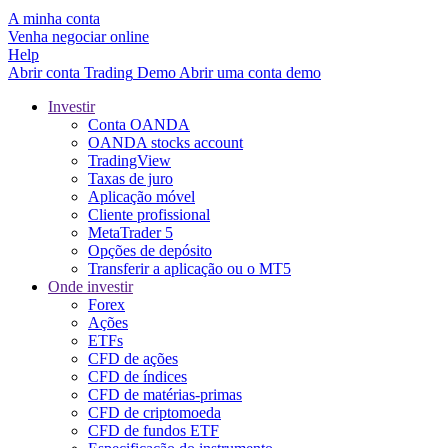
A minha conta
Venha negociar online
Help
Abrir conta
Trading
Demo
Abrir uma conta demo
Investir
Conta OANDA
OANDA stocks account
TradingView
Taxas de juro
Aplicação móvel
Cliente profissional
MetaTrader 5
Opções de depósito
Transferir a aplicação ou o MT5
Onde investir
Forex
Ações
ETFs
CFD de ações
CFD de índices
CFD de matérias-primas
CFD de criptomoeda
CFD de fundos ETF