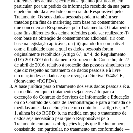
diferentes dos acima especificados, quando justificado, em
particular, por um pedido de informação recebido da sua parte
e pelo âmbito da atividade comercial do Responsável pelo
Tratamento. Os seus dados pessoais podem também ser
tratados para fins de marketing com base no consentimento
que concedeu ao Responsável pelo Tratamento. O tratamento
para fins diferentes dos acima referidos pode ser realizado: (i)
com base na obtenção de consentimento adicional, (ii) com
base na legislação aplicável, ou (iii) quando for compatível
com a finalidade para a qual os dados pessoais foram
originalmente recolhidos (Artigo 6.º, n.º 4, do Regulamento
(UE) 2016/679 do Parlamento Europeu e do Conselho, de 27
de abril de 2016, relativo à proteção das pessoas singulares no
que diz respeito ao tratamento de dados pessoais e à livre
circulação desses dados e que revoga a Diretiva 95/46/CE,
(doravante: «RGPD»).
A base jurídica para o tratamento dos seus dados pessoais é: a.
na medida em que o tratamento seja necessário para a
execução do Contrato de Serviços de Informação e Educação
ou do Contrato de Conta de Demonstração e para a tomada de
medidas antes da celebração de um contrato — artigo 6.º, n.º
1, alínea b) do RGPD; b. na medida em que o tratamento de
dados seja necessário para que o Responsável pelo
Tratamento cumpra as obrigações legais que lhe incumbem,
consistindo, em particular, no tratamento em conformidade —