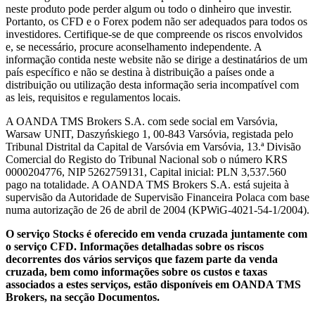
neste produto pode perder algum ou todo o dinheiro que investir.
Portanto, os CFD e o Forex podem não ser adequados para todos os
investidores. Certifique-se de que compreende os riscos envolvidos
e, se necessário, procure aconselhamento independente. A
informação contida neste website não se dirige a destinatários de um
país específico e não se destina à distribuição a países onde a
distribuição ou utilização desta informação seria incompatível com
as leis, requisitos e regulamentos locais.
A OANDA TMS Brokers S.A. com sede social em Varsóvia,
Warsaw UNIT, Daszyńskiego 1, 00-843 Varsóvia, registada pelo
Tribunal Distrital da Capital de Varsóvia em Varsóvia, 13.ª Divisão
Comercial do Registo do Tribunal Nacional sob o número KRS
0000204776, NIP 5262759131, Capital inicial: PLN 3,537.560
pago na totalidade. A OANDA TMS Brokers S.A. está sujeita à
supervisão da Autoridade de Supervisão Financeira Polaca com base
numa autorização de 26 de abril de 2004 (KPWiG-4021-54-1/2004).
O serviço Stocks é oferecido em venda cruzada juntamente com
o serviço CFD. Informações detalhadas sobre os riscos
decorrentes dos vários serviços que fazem parte da venda
cruzada, bem como informações sobre os custos e taxas
associados a estes serviços, estão disponíveis em OANDA TMS
Brokers, na secção Documentos.