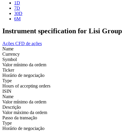
1D
7D
30D
6M
Instrument specification for Lisi Group
Ações
CFD de ações
Name
Currency
Symbol
Valor mínimo da ordem
Ticker
Horário de negociação
Type
Hours of accepting orders
ISIN
Name
Valor mínimo da ordem
Descrição
Valor máximo da ordem
Passo da transação
Type
Horário de negociação