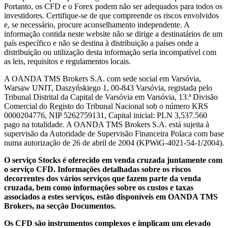
Portanto, os CFD e o Forex podem não ser adequados para todos os
investidores. Certifique-se de que compreende os riscos envolvidos
e, se necessário, procure aconselhamento independente. A
informação contida neste website não se dirige a destinatários de um
país específico e não se destina à distribuição a países onde a
distribuição ou utilização desta informação seria incompatível com
as leis, requisitos e regulamentos locais.
A OANDA TMS Brokers S.A. com sede social em Varsóvia,
Warsaw UNIT, Daszyńskiego 1, 00-843 Varsóvia, registada pelo
Tribunal Distrital da Capital de Varsóvia em Varsóvia, 13.ª Divisão
Comercial do Registo do Tribunal Nacional sob o número KRS
0000204776, NIP 5262759131, Capital inicial: PLN 3,537.560
pago na totalidade. A OANDA TMS Brokers S.A. está sujeita à
supervisão da Autoridade de Supervisão Financeira Polaca com base
numa autorização de 26 de abril de 2004 (KPWiG-4021-54-1/2004).
O serviço Stocks é oferecido em venda cruzada juntamente com
o serviço CFD. Informações detalhadas sobre os riscos
decorrentes dos vários serviços que fazem parte da venda
cruzada, bem como informações sobre os custos e taxas
associados a estes serviços, estão disponíveis em OANDA TMS
Brokers, na secção Documentos.
Os CFD são instrumentos complexos e implicam um elevado