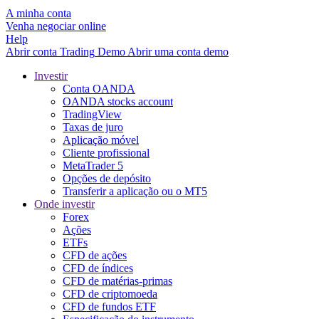
A minha conta
Venha negociar online
Help
Abrir conta
Trading
Demo
Abrir uma conta demo
Investir
Conta OANDA
OANDA stocks account
TradingView
Taxas de juro
Aplicação móvel
Cliente profissional
MetaTrader 5
Opções de depósito
Transferir a aplicação ou o MT5
Onde investir
Forex
Ações
ETFs
CFD de ações
CFD de índices
CFD de matérias-primas
CFD de criptomoeda
CFD de fundos ETF