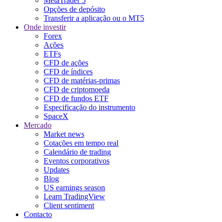
MetaTrader 5
Opções de depósito
Transferir a aplicação ou o MT5
Onde investir
Forex
Ações
ETFs
CFD de ações
CFD de índices
CFD de matérias-primas
CFD de criptomoeda
CFD de fundos ETF
Especificação do instrumento
SpaceX
Mercado
Market news
Cotações em tempo real
Calendário de trading
Eventos corporativos
Updates
Blog
US earnings season
Learn TradingView
Client sentiment
Contacto