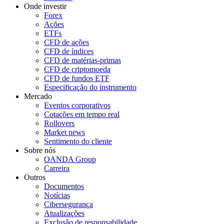
Onde investir
Forex
Ações
ETFs
CFD de ações
CFD de índices
CFD de matérias-primas
CFD de criptomoeda
CFD de fundos ETF
Especificação do instrumento
Mercado
Eventos corporativos
Cotações em tempo real
Rollovers
Market news
Sentimento do cliente
Sobre nós
OANDA Group
Carreira
Outros
Documentos
Notícias
Cibersegurança
Atualizações
Exclusão de responsabilidade