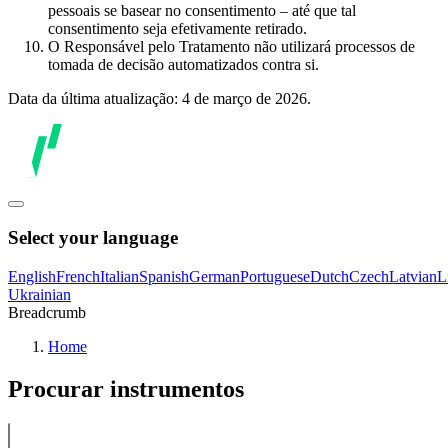
pessoais se basear no consentimento – até que tal
consentimento seja efetivamente retirado.
O Responsável pelo Tratamento não utilizará processos de
tomada de decisão automatizados contra si.
Data da última atualização: 4 de março de 2026.
Select your language
English
French
Italian
Spanish
German
Portuguese
Dutch
Czech
Latvian
L
Ukrainian
Breadcrumb
Home
Procurar instrumentos