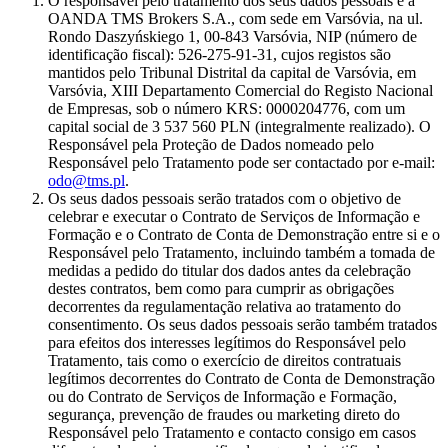
O responsável pelo tratamento dos seus dados pessoais é a
OANDA TMS Brokers S.A., com sede em Varsóvia, na ul.
Rondo Daszyńskiego 1, 00-843 Varsóvia, NIP (número de
identificação fiscal): 526-275-91-31, cujos registos são
mantidos pelo Tribunal Distrital da capital de Varsóvia, em
Varsóvia, XIII Departamento Comercial do Registo Nacional
de Empresas, sob o número KRS: 0000204776, com um
capital social de 3 537 560 PLN (integralmente realizado). O
Responsável pela Proteção de Dados nomeado pelo
Responsável pelo Tratamento pode ser contactado por e-mail:
odo@tms.pl
.
Os seus dados pessoais serão tratados com o objetivo de
celebrar e executar o Contrato de Serviços de Informação e
Formação e o Contrato de Conta de Demonstração entre si e o
Responsável pelo Tratamento, incluindo também a tomada de
medidas a pedido do titular dos dados antes da celebração
destes contratos, bem como para cumprir as obrigações
decorrentes da regulamentação relativa ao tratamento do
consentimento. Os seus dados pessoais serão também tratados
para efeitos dos interesses legítimos do Responsável pelo
Tratamento, tais como o exercício de direitos contratuais
legítimos decorrentes do Contrato de Conta de Demonstração
ou do Contrato de Serviços de Informação e Formação,
segurança, prevenção de fraudes ou marketing direto do
Responsável pelo Tratamento e contacto consigo em casos