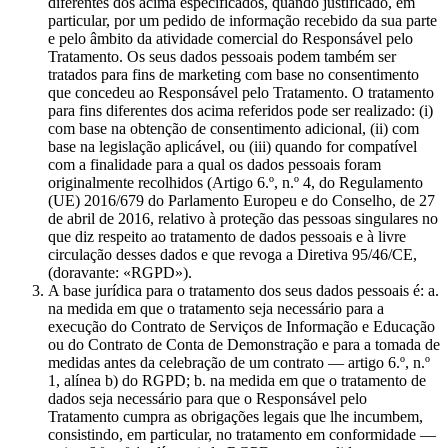
diferentes dos acima especificados, quando justificado, em
particular, por um pedido de informação recebido da sua parte
e pelo âmbito da atividade comercial do Responsável pelo
Tratamento. Os seus dados pessoais podem também ser
tratados para fins de marketing com base no consentimento
que concedeu ao Responsável pelo Tratamento. O tratamento
para fins diferentes dos acima referidos pode ser realizado: (i)
com base na obtenção de consentimento adicional, (ii) com
base na legislação aplicável, ou (iii) quando for compatível
com a finalidade para a qual os dados pessoais foram
originalmente recolhidos (Artigo 6.º, n.º 4, do Regulamento
(UE) 2016/679 do Parlamento Europeu e do Conselho, de 27
de abril de 2016, relativo à proteção das pessoas singulares no
que diz respeito ao tratamento de dados pessoais e à livre
circulação desses dados e que revoga a Diretiva 95/46/CE,
(doravante: «RGPD»).
A base jurídica para o tratamento dos seus dados pessoais é: a.
na medida em que o tratamento seja necessário para a
execução do Contrato de Serviços de Informação e Educação
ou do Contrato de Conta de Demonstração e para a tomada de
medidas antes da celebração de um contrato — artigo 6.º, n.º
1, alínea b) do RGPD; b. na medida em que o tratamento de
dados seja necessário para que o Responsável pelo
Tratamento cumpra as obrigações legais que lhe incumbem,
consistindo, em particular, no tratamento em conformidade —