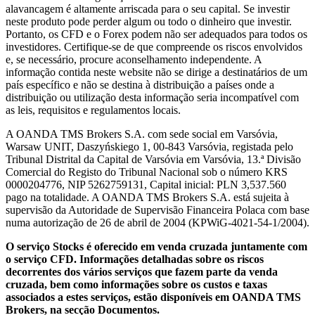
alavancagem é altamente arriscada para o seu capital. Se investir
neste produto pode perder algum ou todo o dinheiro que investir.
Portanto, os CFD e o Forex podem não ser adequados para todos os
investidores. Certifique-se de que compreende os riscos envolvidos
e, se necessário, procure aconselhamento independente. A
informação contida neste website não se dirige a destinatários de um
país específico e não se destina à distribuição a países onde a
distribuição ou utilização desta informação seria incompatível com
as leis, requisitos e regulamentos locais.
A OANDA TMS Brokers S.A. com sede social em Varsóvia,
Warsaw UNIT, Daszyńskiego 1, 00-843 Varsóvia, registada pelo
Tribunal Distrital da Capital de Varsóvia em Varsóvia, 13.ª Divisão
Comercial do Registo do Tribunal Nacional sob o número KRS
0000204776, NIP 5262759131, Capital inicial: PLN 3,537.560
pago na totalidade. A OANDA TMS Brokers S.A. está sujeita à
supervisão da Autoridade de Supervisão Financeira Polaca com base
numa autorização de 26 de abril de 2004 (KPWiG-4021-54-1/2004).
O serviço Stocks é oferecido em venda cruzada juntamente com
o serviço CFD. Informações detalhadas sobre os riscos
decorrentes dos vários serviços que fazem parte da venda
cruzada, bem como informações sobre os custos e taxas
associados a estes serviços, estão disponíveis em OANDA TMS
Brokers, na secção Documentos.