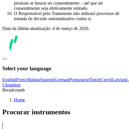
pessoais se basear no consentimento – até que tal
consentimento seja efetivamente retirado.
O Responsável pelo Tratamento não utilizará processos de
tomada de decisão automatizados contra si.
Data da última atualização: 4 de março de 2026.
Select your language
English
French
Italian
Spanish
German
Portuguese
Dutch
Czech
Latvian
L
Ukrainian
Breadcrumb
Home
Procurar instrumentos