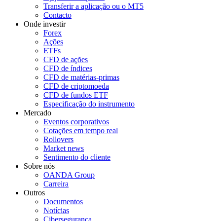
Transferir a aplicação ou o MT5
Contacto
Onde investir
Forex
Ações
ETFs
CFD de ações
CFD de índices
CFD de matérias-primas
CFD de criptomoeda
CFD de fundos ETF
Especificação do instrumento
Mercado
Eventos corporativos
Cotações em tempo real
Rollovers
Market news
Sentimento do cliente
Sobre nós
OANDA Group
Carreira
Outros
Documentos
Notícias
Cibersegurança