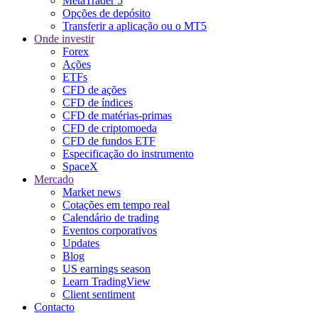
MetaTrader 5
Opções de depósito
Transferir a aplicação ou o MT5
Onde investir
Forex
Ações
ETFs
CFD de ações
CFD de índices
CFD de matérias-primas
CFD de criptomoeda
CFD de fundos ETF
Especificação do instrumento
SpaceX
Mercado
Market news
Cotações em tempo real
Calendário de trading
Eventos corporativos
Updates
Blog
US earnings season
Learn TradingView
Client sentiment
Contacto