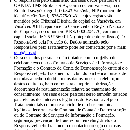
O responsável pelo tratamento dos seus dados pessoais é a
OANDA TMS Brokers S.A., com sede em Varsóvia, na ul.
Rondo Daszyńskiego 1, 00-843 Varsóvia, NIP (número de
identificação fiscal): 526-275-91-31, cujos registos são
mantidos pelo Tribunal Distrital da capital de Varsóvia, em
Varsóvia, XIII Departamento Comercial do Registo Nacional
de Empresas, sob o número KRS: 0000204776, com um
capital social de 3 537 560 PLN (integralmente realizado). O
Responsável pela Proteção de Dados nomeado pelo
Responsável pelo Tratamento pode ser contactado por e-mail:
odo@tms.pl
.
Os seus dados pessoais serão tratados com o objetivo de
celebrar e executar o Contrato de Serviços de Informação e
Formação e o Contrato de Conta de Demonstração entre si e o
Responsável pelo Tratamento, incluindo também a tomada de
medidas a pedido do titular dos dados antes da celebração
destes contratos, bem como para cumprir as obrigações
decorrentes da regulamentação relativa ao tratamento do
consentimento. Os seus dados pessoais serão também tratados
para efeitos dos interesses legítimos do Responsável pelo
Tratamento, tais como o exercício de direitos contratuais
legítimos decorrentes do Contrato de Conta de Demonstração
ou do Contrato de Serviços de Informação e Formação,
segurança, prevenção de fraudes ou marketing direto do
Responsável pelo Tratamento e contacto consigo em casos