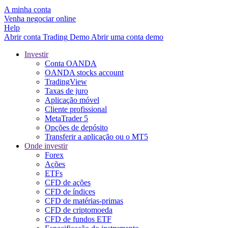
A minha conta
Venha negociar online
Help
Abrir conta
Trading
Demo
Abrir uma conta demo
Investir
Conta OANDA
OANDA stocks account
TradingView
Taxas de juro
Aplicação móvel
Cliente profissional
MetaTrader 5
Opções de depósito
Transferir a aplicação ou o MT5
Onde investir
Forex
Ações
ETFs
CFD de ações
CFD de índices
CFD de matérias-primas
CFD de criptomoeda
CFD de fundos ETF