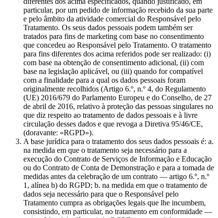
diferentes dos acima especificados, quando justificado, em
particular, por um pedido de informação recebido da sua parte
e pelo âmbito da atividade comercial do Responsável pelo
Tratamento. Os seus dados pessoais podem também ser
tratados para fins de marketing com base no consentimento
que concedeu ao Responsável pelo Tratamento. O tratamento
para fins diferentes dos acima referidos pode ser realizado: (i)
com base na obtenção de consentimento adicional, (ii) com
base na legislação aplicável, ou (iii) quando for compatível
com a finalidade para a qual os dados pessoais foram
originalmente recolhidos (Artigo 6.º, n.º 4, do Regulamento
(UE) 2016/679 do Parlamento Europeu e do Conselho, de 27
de abril de 2016, relativo à proteção das pessoas singulares no
que diz respeito ao tratamento de dados pessoais e à livre
circulação desses dados e que revoga a Diretiva 95/46/CE,
(doravante: «RGPD»).
A base jurídica para o tratamento dos seus dados pessoais é: a.
na medida em que o tratamento seja necessário para a
execução do Contrato de Serviços de Informação e Educação
ou do Contrato de Conta de Demonstração e para a tomada de
medidas antes da celebração de um contrato — artigo 6.º, n.º
1, alínea b) do RGPD; b. na medida em que o tratamento de
dados seja necessário para que o Responsável pelo
Tratamento cumpra as obrigações legais que lhe incumbem,
consistindo, em particular, no tratamento em conformidade —