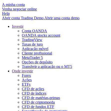
A minha conta
Venha negociar online
Help
Abrir conta
Trading
Demo
Abrir uma conta demo
Investir
Conta OANDA
OANDA stocks account
TradingView
Taxas de juro
Aplicação móvel
Cliente profissional
MetaTrader 5
Opções de depósito
Transferir a aplicação ou o MT5
Onde investir
Forex
Ações
ETFs
CFD de ações
CFD de índices
CFD de matérias-primas
CFD de criptomoeda
CFD de fundos ETF