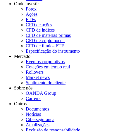
Onde investir
Forex
Ações
ETFs
CFD de ações
CFD de índices
CFD de matérias-primas
CFD de criptomoeda
CFD de fundos ETF
Especificação do instrumento
Mercado
Eventos corporativos
Cotações em tempo real
Rollovers
Market news
Sentimento do cliente
Sobre nós
OANDA Group
Carreira
Outros
Documentos
Notícias
Cibersegurança
Atualizações
Exclusão de responsabilidade