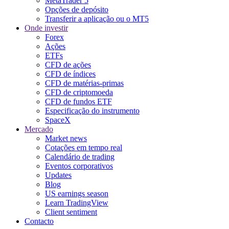
MetaTrader 5
Opções de depósito
Transferir a aplicação ou o MT5
Onde investir
Forex
Ações
ETFs
CFD de ações
CFD de índices
CFD de matérias-primas
CFD de criptomoeda
CFD de fundos ETF
Especificação do instrumento
SpaceX
Mercado
Market news
Cotações em tempo real
Calendário de trading
Eventos corporativos
Updates
Blog
US earnings season
Learn TradingView
Client sentiment
Contacto