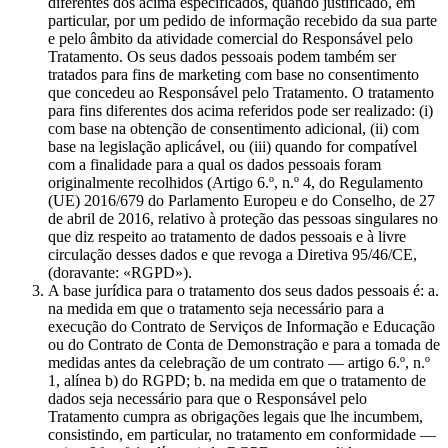
diferentes dos acima especificados, quando justificado, em
particular, por um pedido de informação recebido da sua parte
e pelo âmbito da atividade comercial do Responsável pelo
Tratamento. Os seus dados pessoais podem também ser
tratados para fins de marketing com base no consentimento
que concedeu ao Responsável pelo Tratamento. O tratamento
para fins diferentes dos acima referidos pode ser realizado: (i)
com base na obtenção de consentimento adicional, (ii) com
base na legislação aplicável, ou (iii) quando for compatível
com a finalidade para a qual os dados pessoais foram
originalmente recolhidos (Artigo 6.º, n.º 4, do Regulamento
(UE) 2016/679 do Parlamento Europeu e do Conselho, de 27
de abril de 2016, relativo à proteção das pessoas singulares no
que diz respeito ao tratamento de dados pessoais e à livre
circulação desses dados e que revoga a Diretiva 95/46/CE,
(doravante: «RGPD»).
A base jurídica para o tratamento dos seus dados pessoais é: a.
na medida em que o tratamento seja necessário para a
execução do Contrato de Serviços de Informação e Educação
ou do Contrato de Conta de Demonstração e para a tomada de
medidas antes da celebração de um contrato — artigo 6.º, n.º
1, alínea b) do RGPD; b. na medida em que o tratamento de
dados seja necessário para que o Responsável pelo
Tratamento cumpra as obrigações legais que lhe incumbem,
consistindo, em particular, no tratamento em conformidade —