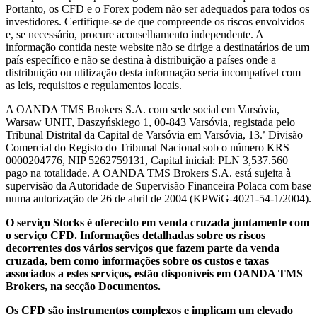
Portanto, os CFD e o Forex podem não ser adequados para todos os
investidores. Certifique-se de que compreende os riscos envolvidos
e, se necessário, procure aconselhamento independente. A
informação contida neste website não se dirige a destinatários de um
país específico e não se destina à distribuição a países onde a
distribuição ou utilização desta informação seria incompatível com
as leis, requisitos e regulamentos locais.
A OANDA TMS Brokers S.A. com sede social em Varsóvia,
Warsaw UNIT, Daszyńskiego 1, 00-843 Varsóvia, registada pelo
Tribunal Distrital da Capital de Varsóvia em Varsóvia, 13.ª Divisão
Comercial do Registo do Tribunal Nacional sob o número KRS
0000204776, NIP 5262759131, Capital inicial: PLN 3,537.560
pago na totalidade. A OANDA TMS Brokers S.A. está sujeita à
supervisão da Autoridade de Supervisão Financeira Polaca com base
numa autorização de 26 de abril de 2004 (KPWiG-4021-54-1/2004).
O serviço Stocks é oferecido em venda cruzada juntamente com
o serviço CFD. Informações detalhadas sobre os riscos
decorrentes dos vários serviços que fazem parte da venda
cruzada, bem como informações sobre os custos e taxas
associados a estes serviços, estão disponíveis em OANDA TMS
Brokers, na secção Documentos.
Os CFD são instrumentos complexos e implicam um elevado