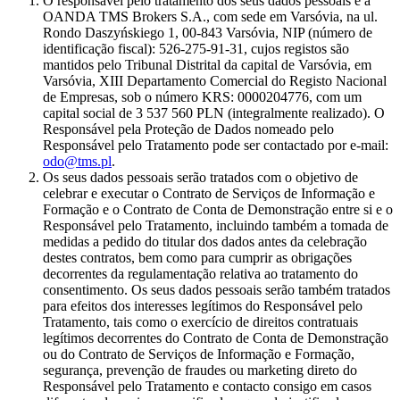
O responsável pelo tratamento dos seus dados pessoais é a
OANDA TMS Brokers S.A., com sede em Varsóvia, na ul.
Rondo Daszyńskiego 1, 00-843 Varsóvia, NIP (número de
identificação fiscal): 526-275-91-31, cujos registos são
mantidos pelo Tribunal Distrital da capital de Varsóvia, em
Varsóvia, XIII Departamento Comercial do Registo Nacional
de Empresas, sob o número KRS: 0000204776, com um
capital social de 3 537 560 PLN (integralmente realizado). O
Responsável pela Proteção de Dados nomeado pelo
Responsável pelo Tratamento pode ser contactado por e-mail:
odo@tms.pl
.
Os seus dados pessoais serão tratados com o objetivo de
celebrar e executar o Contrato de Serviços de Informação e
Formação e o Contrato de Conta de Demonstração entre si e o
Responsável pelo Tratamento, incluindo também a tomada de
medidas a pedido do titular dos dados antes da celebração
destes contratos, bem como para cumprir as obrigações
decorrentes da regulamentação relativa ao tratamento do
consentimento. Os seus dados pessoais serão também tratados
para efeitos dos interesses legítimos do Responsável pelo
Tratamento, tais como o exercício de direitos contratuais
legítimos decorrentes do Contrato de Conta de Demonstração
ou do Contrato de Serviços de Informação e Formação,
segurança, prevenção de fraudes ou marketing direto do
Responsável pelo Tratamento e contacto consigo em casos