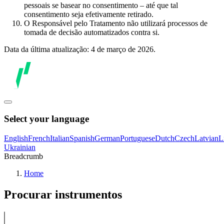
pessoais se basear no consentimento – até que tal
consentimento seja efetivamente retirado.
O Responsável pelo Tratamento não utilizará processos de
tomada de decisão automatizados contra si.
Data da última atualização: 4 de março de 2026.
Select your language
English
French
Italian
Spanish
German
Portuguese
Dutch
Czech
Latvian
L
Ukrainian
Breadcrumb
Home
Procurar instrumentos