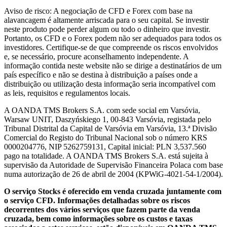
Aviso de risco: A negociação de CFD e Forex com base na
alavancagem é altamente arriscada para o seu capital. Se investir
neste produto pode perder algum ou todo o dinheiro que investir.
Portanto, os CFD e o Forex podem não ser adequados para todos os
investidores. Certifique-se de que compreende os riscos envolvidos
e, se necessário, procure aconselhamento independente. A
informação contida neste website não se dirige a destinatários de um
país específico e não se destina à distribuição a países onde a
distribuição ou utilização desta informação seria incompatível com
as leis, requisitos e regulamentos locais.
A OANDA TMS Brokers S.A. com sede social em Varsóvia,
Warsaw UNIT, Daszyńskiego 1, 00-843 Varsóvia, registada pelo
Tribunal Distrital da Capital de Varsóvia em Varsóvia, 13.ª Divisão
Comercial do Registo do Tribunal Nacional sob o número KRS
0000204776, NIP 5262759131, Capital inicial: PLN 3,537.560
pago na totalidade. A OANDA TMS Brokers S.A. está sujeita à
supervisão da Autoridade de Supervisão Financeira Polaca com base
numa autorização de 26 de abril de 2004 (KPWiG-4021-54-1/2004).
O serviço Stocks é oferecido em venda cruzada juntamente com
o serviço CFD. Informações detalhadas sobre os riscos
decorrentes dos vários serviços que fazem parte da venda
cruzada, bem como informações sobre os custos e taxas