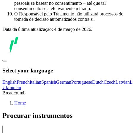
pessoais se basear no consentimento – até que tal
consentimento seja efetivamente retirado.
O Responsável pelo Tratamento não utilizará processos de
tomada de decisão automatizados contra si.
Data da última atualização: 4 de março de 2026.
Select your language
English
French
Italian
Spanish
German
Portuguese
Dutch
Czech
Latvian
L
Ukrainian
Breadcrumb
Home
Procurar instrumentos