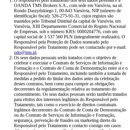
O responsável pelo tratamento dos seus dados pessoais é a
OANDA TMS Brokers S.A., com sede em Varsóvia, na ul.
Rondo Daszyńskiego 1, 00-843 Varsóvia, NIP (número de
identificação fiscal): 526-275-91-31, cujos registos são
mantidos pelo Tribunal Distrital da capital de Varsóvia, em
Varsóvia, XIII Departamento Comercial do Registo Nacional
de Empresas, sob o número KRS: 0000204776, com um
capital social de 3 537 560 PLN (integralmente realizado). O
Responsável pela Proteção de Dados nomeado pelo
Responsável pelo Tratamento pode ser contactado por e-mail:
odo@tms.pl
.
Os seus dados pessoais serão tratados com o objetivo de
celebrar e executar o Contrato de Serviços de Informação e
Formação e o Contrato de Conta de Demonstração entre si e o
Responsável pelo Tratamento, incluindo também a tomada de
medidas a pedido do titular dos dados antes da celebração
destes contratos, bem como para cumprir as obrigações
decorrentes da regulamentação relativa ao tratamento do
consentimento. Os seus dados pessoais serão também tratados
para efeitos dos interesses legítimos do Responsável pelo
Tratamento, tais como o exercício de direitos contratuais
legítimos decorrentes do Contrato de Conta de Demonstração
ou do Contrato de Serviços de Informação e Formação,
segurança, prevenção de fraudes ou marketing direto do
Responsável pelo Tratamento e contacto consigo em casos