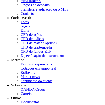
MetaTrader 5
Opções de depósito
Transferir a aplicação ou o MT5
Contacto
Onde investir
Forex
Ações
ETFs
CFD de ações
CFD de índices
CFD de matérias-primas
CFD de criptomoeda
CFD de fundos ETF
Especificação do instrumento
Mercado
Eventos corporativos
Cotações em tempo real
Rollovers
Market news
Sentimento do cliente
Sobre nós
OANDA Group
Carreira
Outros
Documentos