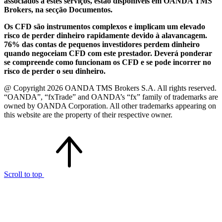
associados a estes serviços, estão disponíveis em OANDA TMS
Brokers, na secção Documentos.
Os CFD são instrumentos complexos e implicam um elevado
risco de perder dinheiro rapidamente devido à alavancagem.
76% das contas de pequenos investidores perdem dinheiro
quando negoceiam CFD com este prestador. Deverá ponderar
se compreende como funcionam os CFD e se pode incorrer no
risco de perder o seu dinheiro.
@ Copyright 2026 OANDA TMS Brokers S.A. All rights reserved.
“OANDA”, “fxTrade” and OANDA’s “fx” family of trademarks are
owned by OANDA Corporation. All other trademarks appearing on
this website are the property of their respective owner.
Scroll to top