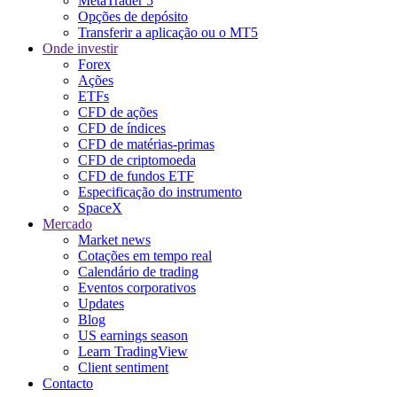
MetaTrader 5
Opções de depósito
Transferir a aplicação ou o MT5
Onde investir
Forex
Ações
ETFs
CFD de ações
CFD de índices
CFD de matérias-primas
CFD de criptomoeda
CFD de fundos ETF
Especificação do instrumento
SpaceX
Mercado
Market news
Cotações em tempo real
Calendário de trading
Eventos corporativos
Updates
Blog
US earnings season
Learn TradingView
Client sentiment
Contacto