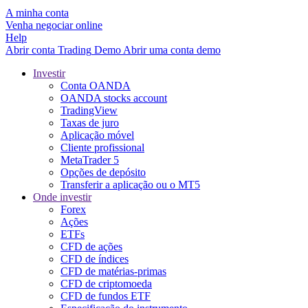
A minha conta
Venha negociar online
Help
Abrir conta
Trading
Demo
Abrir uma conta demo
Investir
Conta OANDA
OANDA stocks account
TradingView
Taxas de juro
Aplicação móvel
Cliente profissional
MetaTrader 5
Opções de depósito
Transferir a aplicação ou o MT5
Onde investir
Forex
Ações
ETFs
CFD de ações
CFD de índices
CFD de matérias-primas
CFD de criptomoeda
CFD de fundos ETF