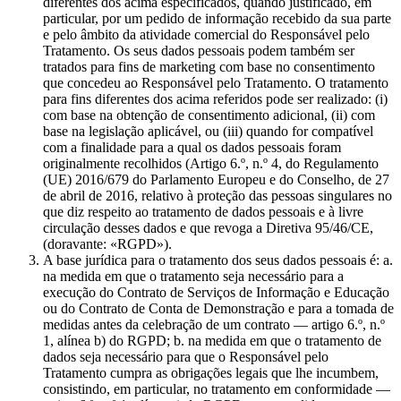
diferentes dos acima especificados, quando justificado, em
particular, por um pedido de informação recebido da sua parte
e pelo âmbito da atividade comercial do Responsável pelo
Tratamento. Os seus dados pessoais podem também ser
tratados para fins de marketing com base no consentimento
que concedeu ao Responsável pelo Tratamento. O tratamento
para fins diferentes dos acima referidos pode ser realizado: (i)
com base na obtenção de consentimento adicional, (ii) com
base na legislação aplicável, ou (iii) quando for compatível
com a finalidade para a qual os dados pessoais foram
originalmente recolhidos (Artigo 6.º, n.º 4, do Regulamento
(UE) 2016/679 do Parlamento Europeu e do Conselho, de 27
de abril de 2016, relativo à proteção das pessoas singulares no
que diz respeito ao tratamento de dados pessoais e à livre
circulação desses dados e que revoga a Diretiva 95/46/CE,
(doravante: «RGPD»).
A base jurídica para o tratamento dos seus dados pessoais é: a.
na medida em que o tratamento seja necessário para a
execução do Contrato de Serviços de Informação e Educação
ou do Contrato de Conta de Demonstração e para a tomada de
medidas antes da celebração de um contrato — artigo 6.º, n.º
1, alínea b) do RGPD; b. na medida em que o tratamento de
dados seja necessário para que o Responsável pelo
Tratamento cumpra as obrigações legais que lhe incumbem,
consistindo, em particular, no tratamento em conformidade —