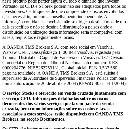
neste produto pode perder algum ou todo o dinheiro que investir.
Portanto, os CFD e o Forex podem não ser adequados para todos os
investidores. Certifique-se de que compreende os riscos envolvidos
e, se necessário, procure aconselhamento independente. A
informação contida neste website não se dirige a destinatários de um
país específico e não se destina à distribuição a países onde a
distribuição ou utilização desta informação seria incompatível com
as leis, requisitos e regulamentos locais.
A OANDA TMS Brokers S.A. com sede social em Varsóvia,
Warsaw UNIT, Daszyńskiego 1, 00-843 Varsóvia, registada pelo
Tribunal Distrital da Capital de Varsóvia em Varsóvia, 13.ª Divisão
Comercial do Registo do Tribunal Nacional sob o número KRS
0000204776, NIP 5262759131, Capital inicial: PLN 3,537.560
pago na totalidade. A OANDA TMS Brokers S.A. está sujeita à
supervisão da Autoridade de Supervisão Financeira Polaca com base
numa autorização de 26 de abril de 2004 (KPWiG-4021-54-1/2004).
O serviço Stocks é oferecido em venda cruzada juntamente com
o serviço CFD. Informações detalhadas sobre os riscos
decorrentes dos vários serviços que fazem parte da venda
cruzada, bem como informações sobre os custos e taxas
associados a estes serviços, estão disponíveis em OANDA TMS
Brokers, na secção Documentos.
Os CFD são instrumentos complexos e implicam um elevado