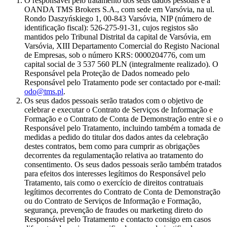
O responsável pelo tratamento dos seus dados pessoais é a
OANDA TMS Brokers S.A., com sede em Varsóvia, na ul.
Rondo Daszyńskiego 1, 00-843 Varsóvia, NIP (número de
identificação fiscal): 526-275-91-31, cujos registos são
mantidos pelo Tribunal Distrital da capital de Varsóvia, em
Varsóvia, XIII Departamento Comercial do Registo Nacional
de Empresas, sob o número KRS: 0000204776, com um
capital social de 3 537 560 PLN (integralmente realizado). O
Responsável pela Proteção de Dados nomeado pelo
Responsável pelo Tratamento pode ser contactado por e-mail:
odo@tms.pl
.
Os seus dados pessoais serão tratados com o objetivo de
celebrar e executar o Contrato de Serviços de Informação e
Formação e o Contrato de Conta de Demonstração entre si e o
Responsável pelo Tratamento, incluindo também a tomada de
medidas a pedido do titular dos dados antes da celebração
destes contratos, bem como para cumprir as obrigações
decorrentes da regulamentação relativa ao tratamento do
consentimento. Os seus dados pessoais serão também tratados
para efeitos dos interesses legítimos do Responsável pelo
Tratamento, tais como o exercício de direitos contratuais
legítimos decorrentes do Contrato de Conta de Demonstração
ou do Contrato de Serviços de Informação e Formação,
segurança, prevenção de fraudes ou marketing direto do
Responsável pelo Tratamento e contacto consigo em casos