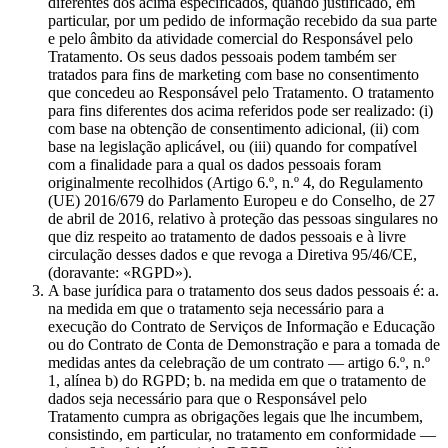
diferentes dos acima especificados, quando justificado, em
particular, por um pedido de informação recebido da sua parte
e pelo âmbito da atividade comercial do Responsável pelo
Tratamento. Os seus dados pessoais podem também ser
tratados para fins de marketing com base no consentimento
que concedeu ao Responsável pelo Tratamento. O tratamento
para fins diferentes dos acima referidos pode ser realizado: (i)
com base na obtenção de consentimento adicional, (ii) com
base na legislação aplicável, ou (iii) quando for compatível
com a finalidade para a qual os dados pessoais foram
originalmente recolhidos (Artigo 6.º, n.º 4, do Regulamento
(UE) 2016/679 do Parlamento Europeu e do Conselho, de 27
de abril de 2016, relativo à proteção das pessoas singulares no
que diz respeito ao tratamento de dados pessoais e à livre
circulação desses dados e que revoga a Diretiva 95/46/CE,
(doravante: «RGPD»).
A base jurídica para o tratamento dos seus dados pessoais é: a.
na medida em que o tratamento seja necessário para a
execução do Contrato de Serviços de Informação e Educação
ou do Contrato de Conta de Demonstração e para a tomada de
medidas antes da celebração de um contrato — artigo 6.º, n.º
1, alínea b) do RGPD; b. na medida em que o tratamento de
dados seja necessário para que o Responsável pelo
Tratamento cumpra as obrigações legais que lhe incumbem,
consistindo, em particular, no tratamento em conformidade —