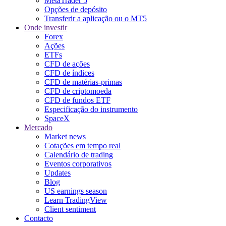
MetaTrader 5
Opções de depósito
Transferir a aplicação ou o MT5
Onde investir
Forex
Ações
ETFs
CFD de ações
CFD de índices
CFD de matérias-primas
CFD de criptomoeda
CFD de fundos ETF
Especificação do instrumento
SpaceX
Mercado
Market news
Cotações em tempo real
Calendário de trading
Eventos corporativos
Updates
Blog
US earnings season
Learn TradingView
Client sentiment
Contacto