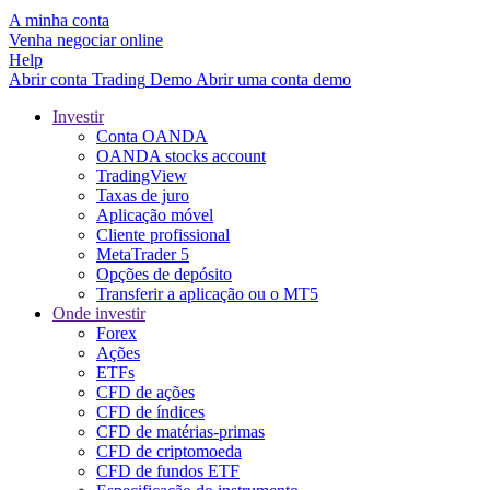
A minha conta
Venha negociar online
Help
Abrir conta
Trading
Demo
Abrir uma conta demo
Investir
Conta OANDA
OANDA stocks account
TradingView
Taxas de juro
Aplicação móvel
Cliente profissional
MetaTrader 5
Opções de depósito
Transferir a aplicação ou o MT5
Onde investir
Forex
Ações
ETFs
CFD de ações
CFD de índices
CFD de matérias-primas
CFD de criptomoeda
CFD de fundos ETF