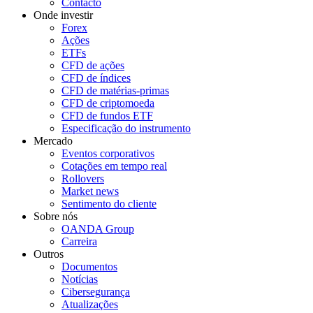
Contacto
Onde investir
Forex
Ações
ETFs
CFD de ações
CFD de índices
CFD de matérias-primas
CFD de criptomoeda
CFD de fundos ETF
Especificação do instrumento
Mercado
Eventos corporativos
Cotações em tempo real
Rollovers
Market news
Sentimento do cliente
Sobre nós
OANDA Group
Carreira
Outros
Documentos
Notícias
Cibersegurança
Atualizações