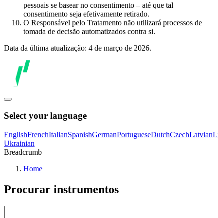
pessoais se basear no consentimento – até que tal
consentimento seja efetivamente retirado.
O Responsável pelo Tratamento não utilizará processos de
tomada de decisão automatizados contra si.
Data da última atualização: 4 de março de 2026.
Select your language
English
French
Italian
Spanish
German
Portuguese
Dutch
Czech
Latvian
L
Ukrainian
Breadcrumb
Home
Procurar instrumentos