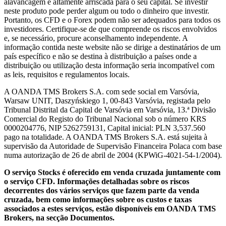
alavancagem é altamente arriscada para o seu capital. Se investir
neste produto pode perder algum ou todo o dinheiro que investir.
Portanto, os CFD e o Forex podem não ser adequados para todos os
investidores. Certifique-se de que compreende os riscos envolvidos
e, se necessário, procure aconselhamento independente. A
informação contida neste website não se dirige a destinatários de um
país específico e não se destina à distribuição a países onde a
distribuição ou utilização desta informação seria incompatível com
as leis, requisitos e regulamentos locais.
A OANDA TMS Brokers S.A. com sede social em Varsóvia,
Warsaw UNIT, Daszyńskiego 1, 00-843 Varsóvia, registada pelo
Tribunal Distrital da Capital de Varsóvia em Varsóvia, 13.ª Divisão
Comercial do Registo do Tribunal Nacional sob o número KRS
0000204776, NIP 5262759131, Capital inicial: PLN 3,537.560
pago na totalidade. A OANDA TMS Brokers S.A. está sujeita à
supervisão da Autoridade de Supervisão Financeira Polaca com base
numa autorização de 26 de abril de 2004 (KPWiG-4021-54-1/2004).
O serviço Stocks é oferecido em venda cruzada juntamente com
o serviço CFD. Informações detalhadas sobre os riscos
decorrentes dos vários serviços que fazem parte da venda
cruzada, bem como informações sobre os custos e taxas
associados a estes serviços, estão disponíveis em OANDA TMS
Brokers, na secção Documentos.