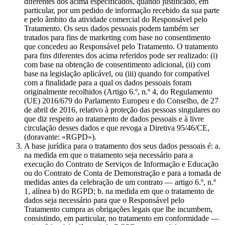
diferentes dos acima especificados, quando justificado, em
particular, por um pedido de informação recebido da sua parte
e pelo âmbito da atividade comercial do Responsável pelo
Tratamento. Os seus dados pessoais podem também ser
tratados para fins de marketing com base no consentimento
que concedeu ao Responsável pelo Tratamento. O tratamento
para fins diferentes dos acima referidos pode ser realizado: (i)
com base na obtenção de consentimento adicional, (ii) com
base na legislação aplicável, ou (iii) quando for compatível
com a finalidade para a qual os dados pessoais foram
originalmente recolhidos (Artigo 6.º, n.º 4, do Regulamento
(UE) 2016/679 do Parlamento Europeu e do Conselho, de 27
de abril de 2016, relativo à proteção das pessoas singulares no
que diz respeito ao tratamento de dados pessoais e à livre
circulação desses dados e que revoga a Diretiva 95/46/CE,
(doravante: «RGPD»).
A base jurídica para o tratamento dos seus dados pessoais é: a.
na medida em que o tratamento seja necessário para a
execução do Contrato de Serviços de Informação e Educação
ou do Contrato de Conta de Demonstração e para a tomada de
medidas antes da celebração de um contrato — artigo 6.º, n.º
1, alínea b) do RGPD; b. na medida em que o tratamento de
dados seja necessário para que o Responsável pelo
Tratamento cumpra as obrigações legais que lhe incumbem,
consistindo, em particular, no tratamento em conformidade —