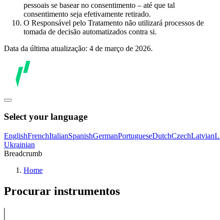
pessoais se basear no consentimento – até que tal
consentimento seja efetivamente retirado.
O Responsável pelo Tratamento não utilizará processos de
tomada de decisão automatizados contra si.
Data da última atualização: 4 de março de 2026.
Select your language
English
French
Italian
Spanish
German
Portuguese
Dutch
Czech
Latvian
L
Ukrainian
Breadcrumb
Home
Procurar instrumentos