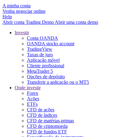
A minha conta
Venha negociar online
Help
Abrir conta
Trading
Demo
Abrir uma conta demo
Investir
Conta OANDA
OANDA stocks account
TradingView
Taxas de juro
Aplicação móvel
Cliente profissional
MetaTrader 5
Opções de depósito
Transferir a aplicação ou o MT5
Onde investir
Forex
Ações
ETFs
CFD de ações
CFD de índices
CFD de matérias-primas
CFD de criptomoeda
CFD de fundos ETF