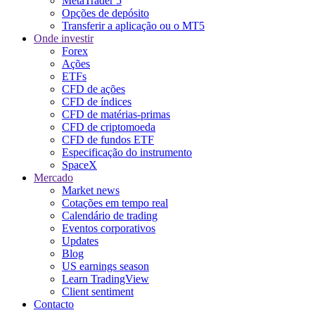
MetaTrader 5
Opções de depósito
Transferir a aplicação ou o MT5
Onde investir
Forex
Ações
ETFs
CFD de ações
CFD de índices
CFD de matérias-primas
CFD de criptomoeda
CFD de fundos ETF
Especificação do instrumento
SpaceX
Mercado
Market news
Cotações em tempo real
Calendário de trading
Eventos corporativos
Updates
Blog
US earnings season
Learn TradingView
Client sentiment
Contacto