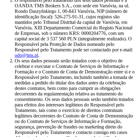
O responsável pelo tratamento dos seus dados pessoais é a
OANDA TMS Brokers S.A., com sede em Varsóvia, na ul.
Rondo Daszyńskiego 1, 00-843 Varsóvia, NIP (número de
identificação fiscal): 526-275-91-31, cujos registos são
mantidos pelo Tribunal Distrital da capital de Varsóvia, em
Varsóvia, XIII Departamento Comercial do Registo Nacional
de Empresas, sob o número KRS: 0000204776, com um
capital social de 3 537 560 PLN (integralmente realizado). O
Responsável pela Proteção de Dados nomeado pelo
Responsável pelo Tratamento pode ser contactado por e-mail:
odo@tms.pl
.
Os seus dados pessoais serão tratados com o objetivo de
celebrar e executar o Contrato de Serviços de Informação e
Formação e o Contrato de Conta de Demonstração entre si e o
Responsável pelo Tratamento, incluindo também a tomada de
medidas a pedido do titular dos dados antes da celebração
destes contratos, bem como para cumprir as obrigações
decorrentes da regulamentação relativa ao tratamento do
consentimento. Os seus dados pessoais serão também tratados
para efeitos dos interesses legítimos do Responsável pelo
Tratamento, tais como o exercício de direitos contratuais
legítimos decorrentes do Contrato de Conta de Demonstração
ou do Contrato de Serviços de Informação e Formação,
segurança, prevenção de fraudes ou marketing direto do
Responsável pelo Tratamento e contacto consigo em casos