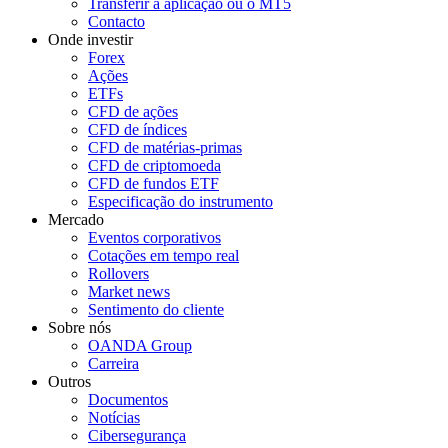
Transferir a aplicação ou o MT5
Contacto
Onde investir
Forex
Ações
ETFs
CFD de ações
CFD de índices
CFD de matérias-primas
CFD de criptomoeda
CFD de fundos ETF
Especificação do instrumento
Mercado
Eventos corporativos
Cotações em tempo real
Rollovers
Market news
Sentimento do cliente
Sobre nós
OANDA Group
Carreira
Outros
Documentos
Notícias
Cibersegurança