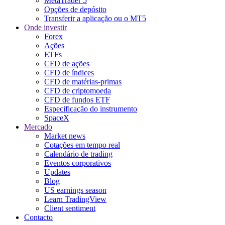
MetaTrader 5
Opções de depósito
Transferir a aplicação ou o MT5
Onde investir
Forex
Ações
ETFs
CFD de ações
CFD de índices
CFD de matérias-primas
CFD de criptomoeda
CFD de fundos ETF
Especificação do instrumento
SpaceX
Mercado
Market news
Cotações em tempo real
Calendário de trading
Eventos corporativos
Updates
Blog
US earnings season
Learn TradingView
Client sentiment
Contacto