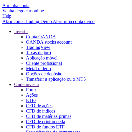
A minha conta
Venha negociar online
Help
Abrir conta
Trading
Demo
Abrir uma conta demo
Investir
Conta OANDA
OANDA stocks account
TradingView
Taxas de juro
Aplicação móvel
Cliente profissional
MetaTrader 5
Opções de depósito
Transferir a aplicação ou o MT5
Onde investir
Forex
Ações
ETFs
CFD de ações
CFD de índices
CFD de matérias-primas
CFD de criptomoeda
CFD de fundos ETF