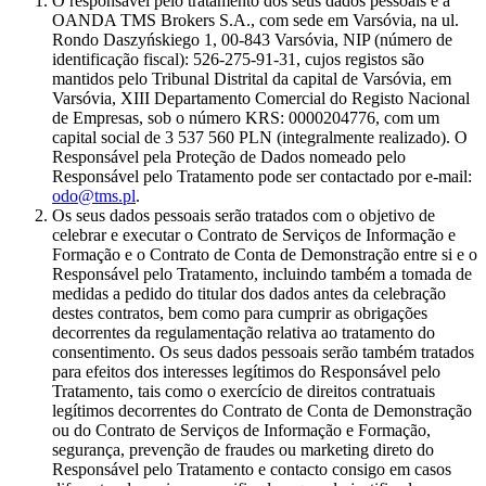
O responsável pelo tratamento dos seus dados pessoais é a
OANDA TMS Brokers S.A., com sede em Varsóvia, na ul.
Rondo Daszyńskiego 1, 00-843 Varsóvia, NIP (número de
identificação fiscal): 526-275-91-31, cujos registos são
mantidos pelo Tribunal Distrital da capital de Varsóvia, em
Varsóvia, XIII Departamento Comercial do Registo Nacional
de Empresas, sob o número KRS: 0000204776, com um
capital social de 3 537 560 PLN (integralmente realizado). O
Responsável pela Proteção de Dados nomeado pelo
Responsável pelo Tratamento pode ser contactado por e-mail:
odo@tms.pl
.
Os seus dados pessoais serão tratados com o objetivo de
celebrar e executar o Contrato de Serviços de Informação e
Formação e o Contrato de Conta de Demonstração entre si e o
Responsável pelo Tratamento, incluindo também a tomada de
medidas a pedido do titular dos dados antes da celebração
destes contratos, bem como para cumprir as obrigações
decorrentes da regulamentação relativa ao tratamento do
consentimento. Os seus dados pessoais serão também tratados
para efeitos dos interesses legítimos do Responsável pelo
Tratamento, tais como o exercício de direitos contratuais
legítimos decorrentes do Contrato de Conta de Demonstração
ou do Contrato de Serviços de Informação e Formação,
segurança, prevenção de fraudes ou marketing direto do
Responsável pelo Tratamento e contacto consigo em casos