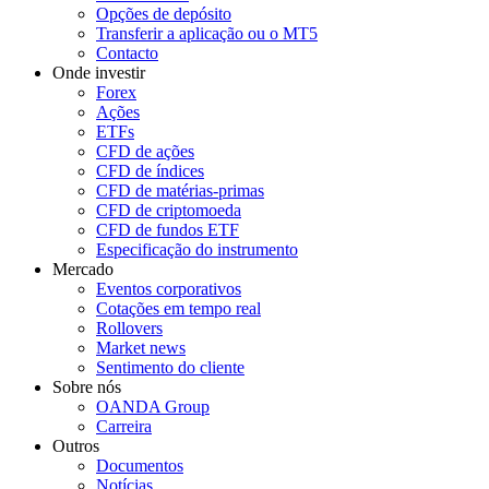
Opções de depósito
Transferir a aplicação ou o MT5
Contacto
Onde investir
Forex
Ações
ETFs
CFD de ações
CFD de índices
CFD de matérias-primas
CFD de criptomoeda
CFD de fundos ETF
Especificação do instrumento
Mercado
Eventos corporativos
Cotações em tempo real
Rollovers
Market news
Sentimento do cliente
Sobre nós
OANDA Group
Carreira
Outros
Documentos
Notícias