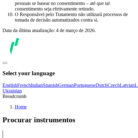
pessoais se basear no consentimento – até que tal
consentimento seja efetivamente retirado.
O Responsável pelo Tratamento não utilizará processos de
tomada de decisão automatizados contra si.
Data da última atualização: 4 de março de 2026.
Select your language
English
French
Italian
Spanish
German
Portuguese
Dutch
Czech
Latvian
L
Ukrainian
Breadcrumb
Home
Procurar instrumentos