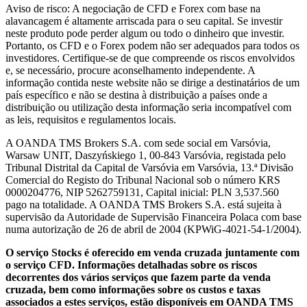
Aviso de risco: A negociação de CFD e Forex com base na
alavancagem é altamente arriscada para o seu capital. Se investir
neste produto pode perder algum ou todo o dinheiro que investir.
Portanto, os CFD e o Forex podem não ser adequados para todos os
investidores. Certifique-se de que compreende os riscos envolvidos
e, se necessário, procure aconselhamento independente. A
informação contida neste website não se dirige a destinatários de um
país específico e não se destina à distribuição a países onde a
distribuição ou utilização desta informação seria incompatível com
as leis, requisitos e regulamentos locais.
A OANDA TMS Brokers S.A. com sede social em Varsóvia,
Warsaw UNIT, Daszyńskiego 1, 00-843 Varsóvia, registada pelo
Tribunal Distrital da Capital de Varsóvia em Varsóvia, 13.ª Divisão
Comercial do Registo do Tribunal Nacional sob o número KRS
0000204776, NIP 5262759131, Capital inicial: PLN 3,537.560
pago na totalidade. A OANDA TMS Brokers S.A. está sujeita à
supervisão da Autoridade de Supervisão Financeira Polaca com base
numa autorização de 26 de abril de 2004 (KPWiG-4021-54-1/2004).
O serviço Stocks é oferecido em venda cruzada juntamente com
o serviço CFD. Informações detalhadas sobre os riscos
decorrentes dos vários serviços que fazem parte da venda
cruzada, bem como informações sobre os custos e taxas
associados a estes serviços, estão disponíveis em OANDA TMS