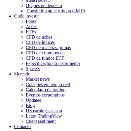
MetaTrader 5
Opções de depósito
Transferir a aplicação ou o MT5
Onde investir
Forex
Ações
ETFs
CFD de ações
CFD de índices
CFD de matérias-primas
CFD de criptomoeda
CFD de fundos ETF
Especificação do instrumento
SpaceX
Mercado
Market news
Cotações em tempo real
Calendário de trading
Eventos corporativos
Updates
Blog
US earnings season
Learn TradingView
Client sentiment
Contacto