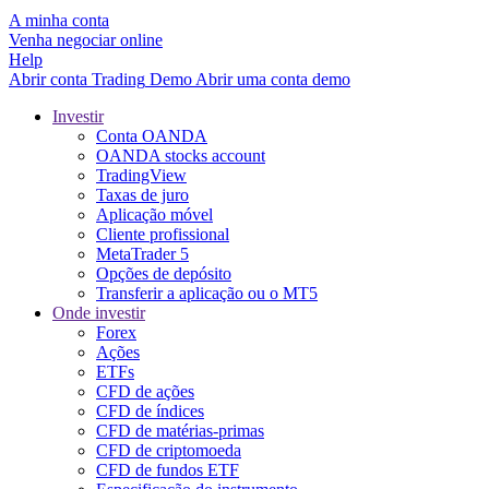
A minha conta
Venha negociar online
Help
Abrir conta
Trading
Demo
Abrir uma conta demo
Investir
Conta OANDA
OANDA stocks account
TradingView
Taxas de juro
Aplicação móvel
Cliente profissional
MetaTrader 5
Opções de depósito
Transferir a aplicação ou o MT5
Onde investir
Forex
Ações
ETFs
CFD de ações
CFD de índices
CFD de matérias-primas
CFD de criptomoeda
CFD de fundos ETF