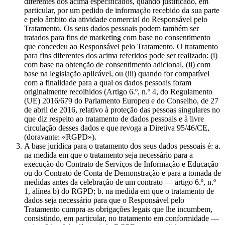
diferentes dos acima especificados, quando justificado, em
particular, por um pedido de informação recebido da sua parte
e pelo âmbito da atividade comercial do Responsável pelo
Tratamento. Os seus dados pessoais podem também ser
tratados para fins de marketing com base no consentimento
que concedeu ao Responsável pelo Tratamento. O tratamento
para fins diferentes dos acima referidos pode ser realizado: (i)
com base na obtenção de consentimento adicional, (ii) com
base na legislação aplicável, ou (iii) quando for compatível
com a finalidade para a qual os dados pessoais foram
originalmente recolhidos (Artigo 6.º, n.º 4, do Regulamento
(UE) 2016/679 do Parlamento Europeu e do Conselho, de 27
de abril de 2016, relativo à proteção das pessoas singulares no
que diz respeito ao tratamento de dados pessoais e à livre
circulação desses dados e que revoga a Diretiva 95/46/CE,
(doravante: «RGPD»).
A base jurídica para o tratamento dos seus dados pessoais é: a.
na medida em que o tratamento seja necessário para a
execução do Contrato de Serviços de Informação e Educação
ou do Contrato de Conta de Demonstração e para a tomada de
medidas antes da celebração de um contrato — artigo 6.º, n.º
1, alínea b) do RGPD; b. na medida em que o tratamento de
dados seja necessário para que o Responsável pelo
Tratamento cumpra as obrigações legais que lhe incumbem,
consistindo, em particular, no tratamento em conformidade —