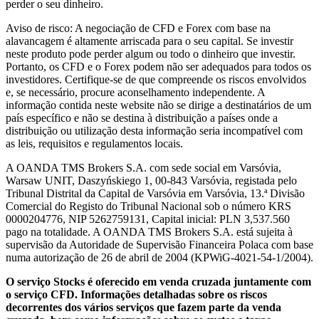
perder o seu dinheiro.
Aviso de risco: A negociação de CFD e Forex com base na
alavancagem é altamente arriscada para o seu capital. Se investir
neste produto pode perder algum ou todo o dinheiro que investir.
Portanto, os CFD e o Forex podem não ser adequados para todos os
investidores. Certifique-se de que compreende os riscos envolvidos
e, se necessário, procure aconselhamento independente. A
informação contida neste website não se dirige a destinatários de um
país específico e não se destina à distribuição a países onde a
distribuição ou utilização desta informação seria incompatível com
as leis, requisitos e regulamentos locais.
A OANDA TMS Brokers S.A. com sede social em Varsóvia,
Warsaw UNIT, Daszyńskiego 1, 00-843 Varsóvia, registada pelo
Tribunal Distrital da Capital de Varsóvia em Varsóvia, 13.ª Divisão
Comercial do Registo do Tribunal Nacional sob o número KRS
0000204776, NIP 5262759131, Capital inicial: PLN 3,537.560
pago na totalidade. A OANDA TMS Brokers S.A. está sujeita à
supervisão da Autoridade de Supervisão Financeira Polaca com base
numa autorização de 26 de abril de 2004 (KPWiG-4021-54-1/2004).
O serviço Stocks é oferecido em venda cruzada juntamente com
o serviço CFD. Informações detalhadas sobre os riscos
decorrentes dos vários serviços que fazem parte da venda