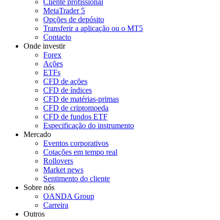
Cliente profissional
MetaTrader 5
Opções de depósito
Transferir a aplicação ou o MT5
Contacto
Onde investir
Forex
Ações
ETFs
CFD de ações
CFD de índices
CFD de matérias-primas
CFD de criptomoeda
CFD de fundos ETF
Especificação do instrumento
Mercado
Eventos corporativos
Cotações em tempo real
Rollovers
Market news
Sentimento do cliente
Sobre nós
OANDA Group
Carreira
Outros