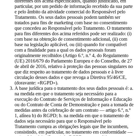
diferentes dos acima especificados, quando justificado, em
particular, por um pedido de informação recebido da sua parte
e pelo âmbito da atividade comercial do Responsável pelo
Tratamento. Os seus dados pessoais podem também ser
tratados para fins de marketing com base no consentimento
que concedeu ao Responsável pelo Tratamento. O tratamento
para fins diferentes dos acima referidos pode ser realizado: (i)
com base na obtenção de consentimento adicional, (ii) com
base na legislação aplicável, ou (iii) quando for compatível
com a finalidade para a qual os dados pessoais foram
originalmente recolhidos (Artigo 6.º, n.º 4, do Regulamento
(UE) 2016/679 do Parlamento Europeu e do Conselho, de 27
de abril de 2016, relativo à proteção das pessoas singulares no
que diz respeito ao tratamento de dados pessoais e à livre
circulação desses dados e que revoga a Diretiva 95/46/CE,
(doravante: «RGPD»).
A base jurídica para o tratamento dos seus dados pessoais é: a.
na medida em que o tratamento seja necessário para a
execução do Contrato de Serviços de Informação e Educação
ou do Contrato de Conta de Demonstração e para a tomada de
medidas antes da celebração de um contrato — artigo 6.º, n.º
1, alínea b) do RGPD; b. na medida em que o tratamento de
dados seja necessário para que o Responsável pelo
Tratamento cumpra as obrigações legais que lhe incumbem,
consistindo, em particular, no tratamento em conformidade —