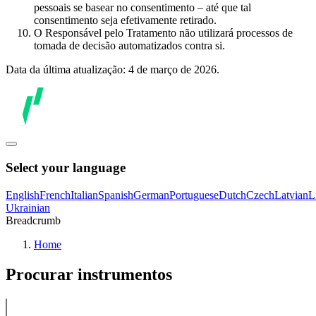
pessoais se basear no consentimento – até que tal
consentimento seja efetivamente retirado.
O Responsável pelo Tratamento não utilizará processos de
tomada de decisão automatizados contra si.
Data da última atualização: 4 de março de 2026.
Select your language
English
French
Italian
Spanish
German
Portuguese
Dutch
Czech
Latvian
L
Ukrainian
Breadcrumb
Home
Procurar instrumentos