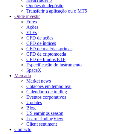
MetaTrader 5
Opções de depósito
Transferir a aplicação ou o MT5
Onde investir
Forex
Ações
ETFs
CFD de ações
CFD de índices
CFD de matérias-primas
CFD de criptomoeda
CFD de fundos ETF
Especificação do instrumento
SpaceX
Mercado
Market news
Cotações em tempo real
Calendário de trading
Eventos corporativos
Updates
Blog
US earnings season
Learn TradingView
Client sentiment
Contacto