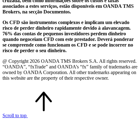
cruzada, bem como informações sobre os custos e taxas
associados a estes serviços, estão disponíveis em OANDA TMS
Brokers, na secção Documentos.
Os CFD são instrumentos complexos e implicam um elevado
risco de perder dinheiro rapidamente devido à alavancagem.
76% das contas de pequenos investidores perdem dinheiro
quando negoceiam CFD com este prestador. Deverá ponderar
se compreende como funcionam os CFD e se pode incorrer no
risco de perder o seu dinheiro.
@ Copyright 2026 OANDA TMS Brokers S.A. All rights reserved.
“OANDA”, “fxTrade” and OANDA’s “fx” family of trademarks are
owned by OANDA Corporation. All other trademarks appearing on
this website are the property of their respective owner.
Scroll to top