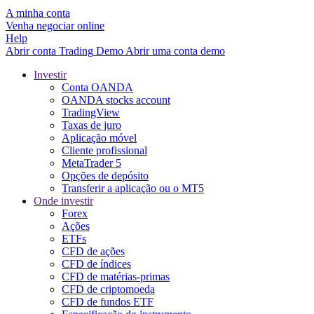
A minha conta
Venha negociar online
Help
Abrir conta
Trading
Demo
Abrir uma conta demo
Investir
Conta OANDA
OANDA stocks account
TradingView
Taxas de juro
Aplicação móvel
Cliente profissional
MetaTrader 5
Opções de depósito
Transferir a aplicação ou o MT5
Onde investir
Forex
Ações
ETFs
CFD de ações
CFD de índices
CFD de matérias-primas
CFD de criptomoeda
CFD de fundos ETF