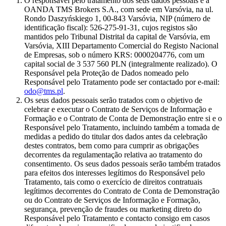
O responsável pelo tratamento dos seus dados pessoais é a
OANDA TMS Brokers S.A., com sede em Varsóvia, na ul.
Rondo Daszyńskiego 1, 00-843 Varsóvia, NIP (número de
identificação fiscal): 526-275-91-31, cujos registos são
mantidos pelo Tribunal Distrital da capital de Varsóvia, em
Varsóvia, XIII Departamento Comercial do Registo Nacional
de Empresas, sob o número KRS: 0000204776, com um
capital social de 3 537 560 PLN (integralmente realizado). O
Responsável pela Proteção de Dados nomeado pelo
Responsável pelo Tratamento pode ser contactado por e-mail:
odo@tms.pl
.
Os seus dados pessoais serão tratados com o objetivo de
celebrar e executar o Contrato de Serviços de Informação e
Formação e o Contrato de Conta de Demonstração entre si e o
Responsável pelo Tratamento, incluindo também a tomada de
medidas a pedido do titular dos dados antes da celebração
destes contratos, bem como para cumprir as obrigações
decorrentes da regulamentação relativa ao tratamento do
consentimento. Os seus dados pessoais serão também tratados
para efeitos dos interesses legítimos do Responsável pelo
Tratamento, tais como o exercício de direitos contratuais
legítimos decorrentes do Contrato de Conta de Demonstração
ou do Contrato de Serviços de Informação e Formação,
segurança, prevenção de fraudes ou marketing direto do
Responsável pelo Tratamento e contacto consigo em casos