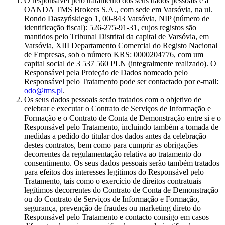
O responsável pelo tratamento dos seus dados pessoais é a
OANDA TMS Brokers S.A., com sede em Varsóvia, na ul.
Rondo Daszyńskiego 1, 00-843 Varsóvia, NIP (número de
identificação fiscal): 526-275-91-31, cujos registos são
mantidos pelo Tribunal Distrital da capital de Varsóvia, em
Varsóvia, XIII Departamento Comercial do Registo Nacional
de Empresas, sob o número KRS: 0000204776, com um
capital social de 3 537 560 PLN (integralmente realizado). O
Responsável pela Proteção de Dados nomeado pelo
Responsável pelo Tratamento pode ser contactado por e-mail:
odo@tms.pl
.
Os seus dados pessoais serão tratados com o objetivo de
celebrar e executar o Contrato de Serviços de Informação e
Formação e o Contrato de Conta de Demonstração entre si e o
Responsável pelo Tratamento, incluindo também a tomada de
medidas a pedido do titular dos dados antes da celebração
destes contratos, bem como para cumprir as obrigações
decorrentes da regulamentação relativa ao tratamento do
consentimento. Os seus dados pessoais serão também tratados
para efeitos dos interesses legítimos do Responsável pelo
Tratamento, tais como o exercício de direitos contratuais
legítimos decorrentes do Contrato de Conta de Demonstração
ou do Contrato de Serviços de Informação e Formação,
segurança, prevenção de fraudes ou marketing direto do
Responsável pelo Tratamento e contacto consigo em casos