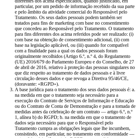
diferentes dos acima especificados, quando justificado, em
particular, por um pedido de informação recebido da sua parte
e pelo âmbito da atividade comercial do Responsável pelo
Tratamento. Os seus dados pessoais podem também ser
tratados para fins de marketing com base no consentimento
que concedeu ao Responsável pelo Tratamento. O tratamento
para fins diferentes dos acima referidos pode ser realizado: (i)
com base na obtenção de consentimento adicional, (ii) com
base na legislação aplicável, ou (iii) quando for compatível
com a finalidade para a qual os dados pessoais foram
originalmente recolhidos (Artigo 6.º, n.º 4, do Regulamento
(UE) 2016/679 do Parlamento Europeu e do Conselho, de 27
de abril de 2016, relativo à proteção das pessoas singulares no
que diz respeito ao tratamento de dados pessoais e à livre
circulação desses dados e que revoga a Diretiva 95/46/CE,
(doravante: «RGPD»).
A base jurídica para o tratamento dos seus dados pessoais é: a.
na medida em que o tratamento seja necessário para a
execução do Contrato de Serviços de Informação e Educação
ou do Contrato de Conta de Demonstração e para a tomada de
medidas antes da celebração de um contrato — artigo 6.º, n.º
1, alínea b) do RGPD; b. na medida em que o tratamento de
dados seja necessário para que o Responsável pelo
Tratamento cumpra as obrigações legais que lhe incumbem,
consistindo, em particular, no tratamento em conformidade —