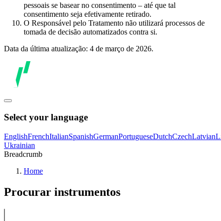
pessoais se basear no consentimento – até que tal
consentimento seja efetivamente retirado.
O Responsável pelo Tratamento não utilizará processos de
tomada de decisão automatizados contra si.
Data da última atualização: 4 de março de 2026.
Select your language
English
French
Italian
Spanish
German
Portuguese
Dutch
Czech
Latvian
L
Ukrainian
Breadcrumb
Home
Procurar instrumentos