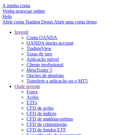
A minha conta
Venha negociar online
Help
Abrir conta
Trading
Demo
Abrir uma conta demo
Investir
Conta OANDA
OANDA stocks account
TradingView
Taxas de juro
Aplicação móvel
Cliente profissional
MetaTrader 5
Opções de depósito
Transferir a aplicação ou o MT5
Onde investir
Forex
Ações
ETFs
CFD de ações
CFD de índices
CFD de matérias-primas
CFD de criptomoeda
CFD de fundos ETF