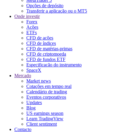
MetaTrader 5
Opções de depósito
Transferir a aplicação ou o MT5
Onde investir
Forex
Ações
ETFs
CFD de ações
CFD de índices
CFD de matérias-primas
CFD de criptomoeda
CFD de fundos ETF
Especificação do instrumento
SpaceX
Mercado
Market news
Cotações em tempo real
Calendário de trading
Eventos corporativos
Updates
Blog
US earnings season
Learn TradingView
Client sentiment
Contacto