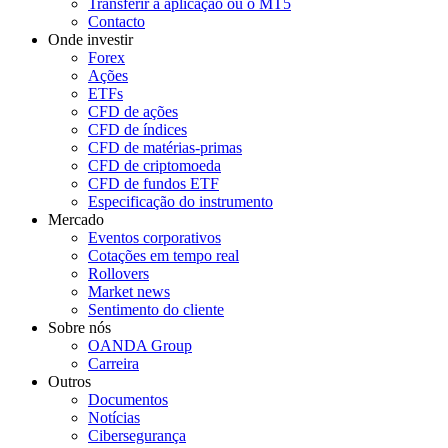
Transferir a aplicação ou o MT5
Contacto
Onde investir
Forex
Ações
ETFs
CFD de ações
CFD de índices
CFD de matérias-primas
CFD de criptomoeda
CFD de fundos ETF
Especificação do instrumento
Mercado
Eventos corporativos
Cotações em tempo real
Rollovers
Market news
Sentimento do cliente
Sobre nós
OANDA Group
Carreira
Outros
Documentos
Notícias
Cibersegurança