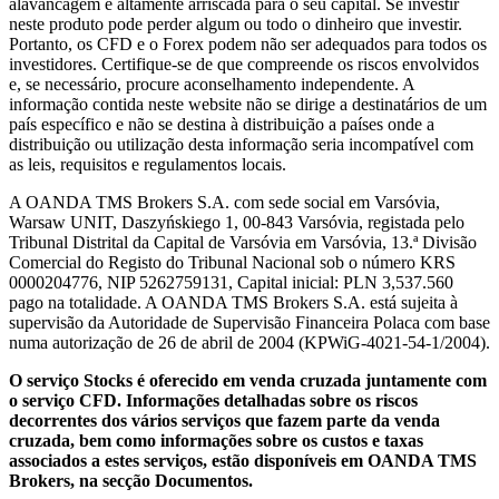
alavancagem é altamente arriscada para o seu capital. Se investir
neste produto pode perder algum ou todo o dinheiro que investir.
Portanto, os CFD e o Forex podem não ser adequados para todos os
investidores. Certifique-se de que compreende os riscos envolvidos
e, se necessário, procure aconselhamento independente. A
informação contida neste website não se dirige a destinatários de um
país específico e não se destina à distribuição a países onde a
distribuição ou utilização desta informação seria incompatível com
as leis, requisitos e regulamentos locais.
A OANDA TMS Brokers S.A. com sede social em Varsóvia,
Warsaw UNIT, Daszyńskiego 1, 00-843 Varsóvia, registada pelo
Tribunal Distrital da Capital de Varsóvia em Varsóvia, 13.ª Divisão
Comercial do Registo do Tribunal Nacional sob o número KRS
0000204776, NIP 5262759131, Capital inicial: PLN 3,537.560
pago na totalidade. A OANDA TMS Brokers S.A. está sujeita à
supervisão da Autoridade de Supervisão Financeira Polaca com base
numa autorização de 26 de abril de 2004 (KPWiG-4021-54-1/2004).
O serviço Stocks é oferecido em venda cruzada juntamente com
o serviço CFD. Informações detalhadas sobre os riscos
decorrentes dos vários serviços que fazem parte da venda
cruzada, bem como informações sobre os custos e taxas
associados a estes serviços, estão disponíveis em OANDA TMS
Brokers, na secção Documentos.