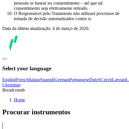
pessoais se basear no consentimento – até que tal
consentimento seja efetivamente retirado.
O Responsável pelo Tratamento não utilizará processos de
tomada de decisão automatizados contra si.
Data da última atualização: 4 de março de 2026.
Select your language
English
French
Italian
Spanish
German
Portuguese
Dutch
Czech
Latvian
L
Ukrainian
Breadcrumb
Home
Procurar instrumentos