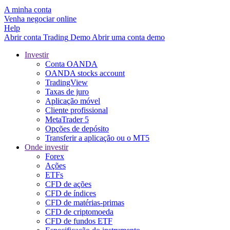
A minha conta
Venha negociar online
Help
Abrir conta
Trading
Demo
Abrir uma conta demo
Investir
Conta OANDA
OANDA stocks account
TradingView
Taxas de juro
Aplicação móvel
Cliente profissional
MetaTrader 5
Opções de depósito
Transferir a aplicação ou o MT5
Onde investir
Forex
Ações
ETFs
CFD de ações
CFD de índices
CFD de matérias-primas
CFD de criptomoeda
CFD de fundos ETF