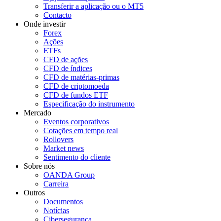
Transferir a aplicação ou o MT5
Contacto
Onde investir
Forex
Ações
ETFs
CFD de ações
CFD de índices
CFD de matérias-primas
CFD de criptomoeda
CFD de fundos ETF
Especificação do instrumento
Mercado
Eventos corporativos
Cotações em tempo real
Rollovers
Market news
Sentimento do cliente
Sobre nós
OANDA Group
Carreira
Outros
Documentos
Notícias
Cibersegurança