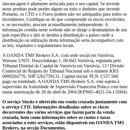
alavancagem é altamente arriscada para o seu capital. Se investir
neste produto pode perder algum ou todo o dinheiro que investir.
Portanto, os CFD e o Forex podem não ser adequados para todos os
investidores. Certifique-se de que compreende os riscos envolvidos
e, se necessário, procure aconselhamento independente. A
informação contida neste website não se dirige a destinatários de um
país específico e não se destina à distribuição a países onde a
distribuição ou utilização desta informação seria incompatível com
as leis, requisitos e regulamentos locais.
A OANDA TMS Brokers S.A. com sede social em Varsóvia,
Warsaw UNIT, Daszyńskiego 1, 00-843 Varsóvia, registada pelo
Tribunal Distrital da Capital de Varsóvia em Varsóvia, 13.ª Divisão
Comercial do Registo do Tribunal Nacional sob o número KRS
0000204776, NIP 5262759131, Capital inicial: PLN 3,537.560
pago na totalidade. A OANDA TMS Brokers S.A. está sujeita à
supervisão da Autoridade de Supervisão Financeira Polaca com base
numa autorização de 26 de abril de 2004 (KPWiG-4021-54-1/2004).
O serviço Stocks é oferecido em venda cruzada juntamente com
o serviço CFD. Informações detalhadas sobre os riscos
decorrentes dos vários serviços que fazem parte da venda
cruzada, bem como informações sobre os custos e taxas
associados a estes serviços, estão disponíveis em OANDA TMS
Brokers, na secção Documentos.