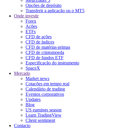
MetaTrader 5
Opções de depósito
Transferir a aplicação ou o MT5
Onde investir
Forex
Ações
ETFs
CFD de ações
CFD de índices
CFD de matérias-primas
CFD de criptomoeda
CFD de fundos ETF
Especificação do instrumento
SpaceX
Mercado
Market news
Cotações em tempo real
Calendário de trading
Eventos corporativos
Updates
Blog
US earnings season
Learn TradingView
Client sentiment
Contacto