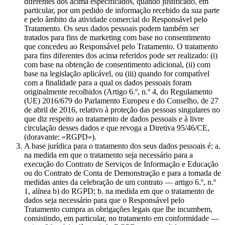
diferentes dos acima especificados, quando justificado, em
particular, por um pedido de informação recebido da sua parte
e pelo âmbito da atividade comercial do Responsável pelo
Tratamento. Os seus dados pessoais podem também ser
tratados para fins de marketing com base no consentimento
que concedeu ao Responsável pelo Tratamento. O tratamento
para fins diferentes dos acima referidos pode ser realizado: (i)
com base na obtenção de consentimento adicional, (ii) com
base na legislação aplicável, ou (iii) quando for compatível
com a finalidade para a qual os dados pessoais foram
originalmente recolhidos (Artigo 6.º, n.º 4, do Regulamento
(UE) 2016/679 do Parlamento Europeu e do Conselho, de 27
de abril de 2016, relativo à proteção das pessoas singulares no
que diz respeito ao tratamento de dados pessoais e à livre
circulação desses dados e que revoga a Diretiva 95/46/CE,
(doravante: «RGPD»).
A base jurídica para o tratamento dos seus dados pessoais é: a.
na medida em que o tratamento seja necessário para a
execução do Contrato de Serviços de Informação e Educação
ou do Contrato de Conta de Demonstração e para a tomada de
medidas antes da celebração de um contrato — artigo 6.º, n.º
1, alínea b) do RGPD; b. na medida em que o tratamento de
dados seja necessário para que o Responsável pelo
Tratamento cumpra as obrigações legais que lhe incumbem,
consistindo, em particular, no tratamento em conformidade —