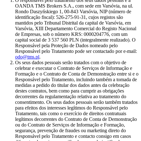
O responsável pelo tratamento dos seus dados pessoais é a
OANDA TMS Brokers S.A., com sede em Varsóvia, na ul.
Rondo Daszyńskiego 1, 00-843 Varsóvia, NIP (número de
identificação fiscal): 526-275-91-31, cujos registos são
mantidos pelo Tribunal Distrital da capital de Varsóvia, em
Varsóvia, XIII Departamento Comercial do Registo Nacional
de Empresas, sob o número KRS: 0000204776, com um
capital social de 3 537 560 PLN (integralmente realizado). O
Responsável pela Proteção de Dados nomeado pelo
Responsável pelo Tratamento pode ser contactado por e-mail:
odo@tms.pl
.
Os seus dados pessoais serão tratados com o objetivo de
celebrar e executar o Contrato de Serviços de Informação e
Formação e o Contrato de Conta de Demonstração entre si e o
Responsável pelo Tratamento, incluindo também a tomada de
medidas a pedido do titular dos dados antes da celebração
destes contratos, bem como para cumprir as obrigações
decorrentes da regulamentação relativa ao tratamento do
consentimento. Os seus dados pessoais serão também tratados
para efeitos dos interesses legítimos do Responsável pelo
Tratamento, tais como o exercício de direitos contratuais
legítimos decorrentes do Contrato de Conta de Demonstração
ou do Contrato de Serviços de Informação e Formação,
segurança, prevenção de fraudes ou marketing direto do
Responsável pelo Tratamento e contacto consigo em casos