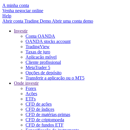
A minha conta
Venha negociar online
Help
Abrir conta
Trading
Demo
Abrir uma conta demo
Investir
Conta OANDA
OANDA stocks account
TradingView
Taxas de juro
Aplicação móvel
Cliente profissional
MetaTrader 5
Opções de depósito
Transferir a aplicação ou o MT5
Onde investir
Forex
Ações
ETFs
CFD de ações
CFD de índices
CFD de matérias-primas
CFD de criptomoeda
CFD de fundos ETF