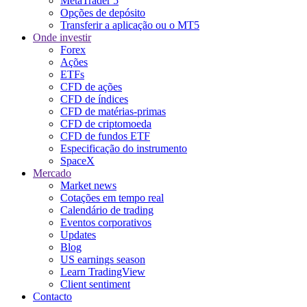
MetaTrader 5
Opções de depósito
Transferir a aplicação ou o MT5
Onde investir
Forex
Ações
ETFs
CFD de ações
CFD de índices
CFD de matérias-primas
CFD de criptomoeda
CFD de fundos ETF
Especificação do instrumento
SpaceX
Mercado
Market news
Cotações em tempo real
Calendário de trading
Eventos corporativos
Updates
Blog
US earnings season
Learn TradingView
Client sentiment
Contacto