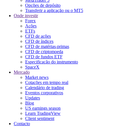
MetaTrader 5
Opções de depósito
Transferir a aplicação ou o MT5
Onde investir
Forex
Ações
ETFs
CFD de ações
CFD de índices
CFD de matérias-primas
CFD de criptomoeda
CFD de fundos ETF
Especificação do instrumento
SpaceX
Mercado
Market news
Cotações em tempo real
Calendário de trading
Eventos corporativos
Updates
Blog
US earnings season
Learn TradingView
Client sentiment
Contacto