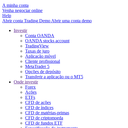
A minha conta
Venha negociar online
Help
Abrir conta
Trading
Demo
Abrir uma conta demo
Investir
Conta OANDA
OANDA stocks account
TradingView
Taxas de juro
Aplicação móvel
Cliente profissional
MetaTrader 5
Opções de depósito
Transferir a aplicação ou o MT5
Onde investir
Forex
Ações
ETFs
CFD de ações
CFD de índices
CFD de matérias-primas
CFD de criptomoeda
CFD de fundos ETF