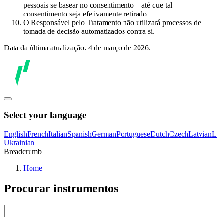
pessoais se basear no consentimento – até que tal
consentimento seja efetivamente retirado.
O Responsável pelo Tratamento não utilizará processos de
tomada de decisão automatizados contra si.
Data da última atualização: 4 de março de 2026.
Select your language
English
French
Italian
Spanish
German
Portuguese
Dutch
Czech
Latvian
L
Ukrainian
Breadcrumb
Home
Procurar instrumentos