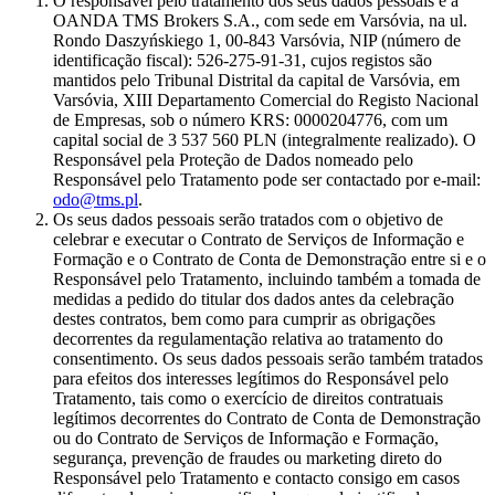
O responsável pelo tratamento dos seus dados pessoais é a
OANDA TMS Brokers S.A., com sede em Varsóvia, na ul.
Rondo Daszyńskiego 1, 00-843 Varsóvia, NIP (número de
identificação fiscal): 526-275-91-31, cujos registos são
mantidos pelo Tribunal Distrital da capital de Varsóvia, em
Varsóvia, XIII Departamento Comercial do Registo Nacional
de Empresas, sob o número KRS: 0000204776, com um
capital social de 3 537 560 PLN (integralmente realizado). O
Responsável pela Proteção de Dados nomeado pelo
Responsável pelo Tratamento pode ser contactado por e-mail:
odo@tms.pl
.
Os seus dados pessoais serão tratados com o objetivo de
celebrar e executar o Contrato de Serviços de Informação e
Formação e o Contrato de Conta de Demonstração entre si e o
Responsável pelo Tratamento, incluindo também a tomada de
medidas a pedido do titular dos dados antes da celebração
destes contratos, bem como para cumprir as obrigações
decorrentes da regulamentação relativa ao tratamento do
consentimento. Os seus dados pessoais serão também tratados
para efeitos dos interesses legítimos do Responsável pelo
Tratamento, tais como o exercício de direitos contratuais
legítimos decorrentes do Contrato de Conta de Demonstração
ou do Contrato de Serviços de Informação e Formação,
segurança, prevenção de fraudes ou marketing direto do
Responsável pelo Tratamento e contacto consigo em casos