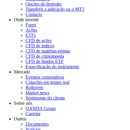
Opções de depósito
Transferir a aplicação ou o MT5
Contacto
Onde investir
Forex
Ações
ETFs
CFD de ações
CFD de índices
CFD de matérias-primas
CFD de criptomoeda
CFD de fundos ETF
Especificação do instrumento
Mercado
Eventos corporativos
Cotações em tempo real
Rollovers
Market news
Sentimento do cliente
Sobre nós
OANDA Group
Carreira
Outros
Documentos
Notícias