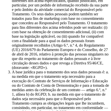
diferentes dos acima especificados, quando justificado, em
particular, por um pedido de informação recebido da sua parte
e pelo âmbito da atividade comercial do Responsável pelo
Tratamento. Os seus dados pessoais podem também ser
tratados para fins de marketing com base no consentimento
que concedeu ao Responsável pelo Tratamento. O tratamento
para fins diferentes dos acima referidos pode ser realizado: (i)
com base na obtenção de consentimento adicional, (ii) com
base na legislação aplicável, ou (iii) quando for compatível
com a finalidade para a qual os dados pessoais foram
originalmente recolhidos (Artigo 6.º, n.º 4, do Regulamento
(UE) 2016/679 do Parlamento Europeu e do Conselho, de 27
de abril de 2016, relativo à proteção das pessoas singulares no
que diz respeito ao tratamento de dados pessoais e à livre
circulação desses dados e que revoga a Diretiva 95/46/CE,
(doravante: «RGPD»).
A base jurídica para o tratamento dos seus dados pessoais é: a.
na medida em que o tratamento seja necessário para a
execução do Contrato de Serviços de Informação e Educação
ou do Contrato de Conta de Demonstração e para a tomada de
medidas antes da celebração de um contrato — artigo 6.º, n.º
1, alínea b) do RGPD; b. na medida em que o tratamento de
dados seja necessário para que o Responsável pelo
Tratamento cumpra as obrigações legais que lhe incumbem,
consistindo, em particular, no tratamento em conformidade —