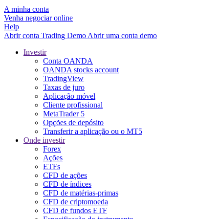
A minha conta
Venha negociar online
Help
Abrir conta
Trading
Demo
Abrir uma conta demo
Investir
Conta OANDA
OANDA stocks account
TradingView
Taxas de juro
Aplicação móvel
Cliente profissional
MetaTrader 5
Opções de depósito
Transferir a aplicação ou o MT5
Onde investir
Forex
Ações
ETFs
CFD de ações
CFD de índices
CFD de matérias-primas
CFD de criptomoeda
CFD de fundos ETF