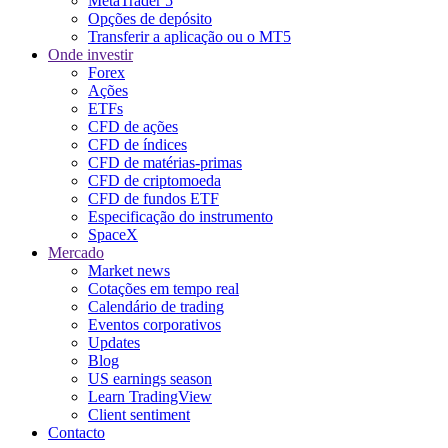
MetaTrader 5
Opções de depósito
Transferir a aplicação ou o MT5
Onde investir
Forex
Ações
ETFs
CFD de ações
CFD de índices
CFD de matérias-primas
CFD de criptomoeda
CFD de fundos ETF
Especificação do instrumento
SpaceX
Mercado
Market news
Cotações em tempo real
Calendário de trading
Eventos corporativos
Updates
Blog
US earnings season
Learn TradingView
Client sentiment
Contacto