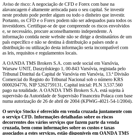
Aviso de risco: A negociação de CFD e Forex com base na
alavancagem é altamente arriscada para o seu capital. Se investir
neste produto pode perder algum ou todo o dinheiro que investir.
Portanto, os CFD e o Forex podem não ser adequados para todos os
investidores. Certifique-se de que compreende os riscos envolvidos
e, se necessário, procure aconselhamento independente. A
informação contida neste website não se dirige a destinatários de um
país específico e não se destina à distribuição a países onde a
distribuição ou utilização desta informação seria incompatível com
as leis, requisitos e regulamentos locais.
A OANDA TMS Brokers S.A. com sede social em Varsóvia,
Warsaw UNIT, Daszyńskiego 1, 00-843 Varsóvia, registada pelo
Tribunal Distrital da Capital de Varsóvia em Varsóvia, 13.ª Divisão
Comercial do Registo do Tribunal Nacional sob o número KRS
0000204776, NIP 5262759131, Capital inicial: PLN 3,537.560
pago na totalidade. A OANDA TMS Brokers S.A. está sujeita à
supervisão da Autoridade de Supervisão Financeira Polaca com base
numa autorização de 26 de abril de 2004 (KPWiG-4021-54-1/2004).
O serviço Stocks é oferecido em venda cruzada juntamente com
o serviço CFD. Informações detalhadas sobre os riscos
decorrentes dos vários serviços que fazem parte da venda
cruzada, bem como informações sobre os custos e taxas
associados a estes serviços, estão disponíveis em OANDA TMS