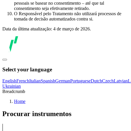
pessoais se basear no consentimento – até que tal
consentimento seja efetivamente retirado.
O Responsável pelo Tratamento não utilizará processos de
tomada de decisão automatizados contra si.
Data da última atualização: 4 de março de 2026.
Select your language
English
French
Italian
Spanish
German
Portuguese
Dutch
Czech
Latvian
L
Ukrainian
Breadcrumb
Home
Procurar instrumentos