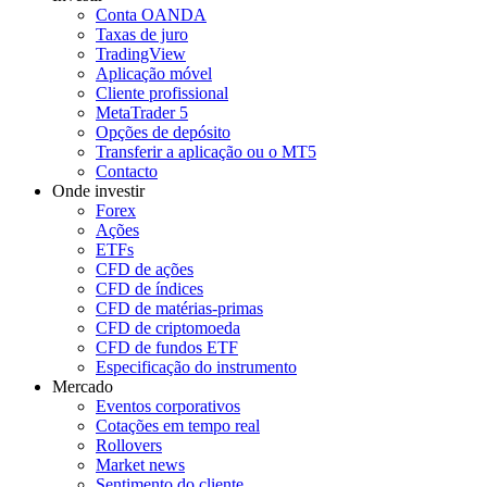
Conta OANDA
Taxas de juro
TradingView
Aplicação móvel
Cliente profissional
MetaTrader 5
Opções de depósito
Transferir a aplicação ou o MT5
Contacto
Onde investir
Forex
Ações
ETFs
CFD de ações
CFD de índices
CFD de matérias-primas
CFD de criptomoeda
CFD de fundos ETF
Especificação do instrumento
Mercado
Eventos corporativos
Cotações em tempo real
Rollovers
Market news
Sentimento do cliente