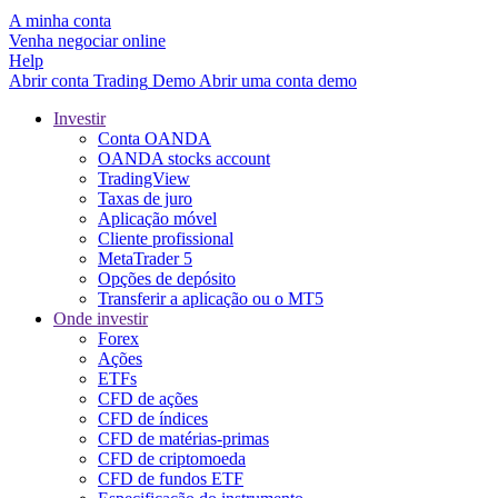
A minha conta
Venha negociar online
Help
Abrir conta
Trading
Demo
Abrir uma conta demo
Investir
Conta OANDA
OANDA stocks account
TradingView
Taxas de juro
Aplicação móvel
Cliente profissional
MetaTrader 5
Opções de depósito
Transferir a aplicação ou o MT5
Onde investir
Forex
Ações
ETFs
CFD de ações
CFD de índices
CFD de matérias-primas
CFD de criptomoeda
CFD de fundos ETF