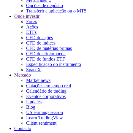
MetaTrader 5
Opções de depósito
Transferir a aplicação ou o MT5
Onde investir
Forex
Ações
ETFs
CFD de ações
CFD de índices
CFD de matérias-primas
CFD de criptomoeda
CFD de fundos ETF
Especificação do instrumento
SpaceX
Mercado
Market news
Cotações em tempo real
Calendário de trading
Eventos corporativos
Updates
Blog
US earnings season
Learn TradingView
Client sentiment
Contacto