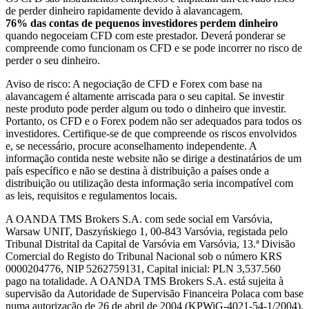
de perder dinheiro rapidamente devido à alavancagem.
76% das contas de pequenos investidores perdem dinheiro
quando negoceiam CFD com este prestador. Deverá ponderar se
compreende como funcionam os CFD e se pode incorrer no risco de
perder o seu dinheiro.
Aviso de risco: A negociação de CFD e Forex com base na
alavancagem é altamente arriscada para o seu capital. Se investir
neste produto pode perder algum ou todo o dinheiro que investir.
Portanto, os CFD e o Forex podem não ser adequados para todos os
investidores. Certifique-se de que compreende os riscos envolvidos
e, se necessário, procure aconselhamento independente. A
informação contida neste website não se dirige a destinatários de um
país específico e não se destina à distribuição a países onde a
distribuição ou utilização desta informação seria incompatível com
as leis, requisitos e regulamentos locais.
A OANDA TMS Brokers S.A. com sede social em Varsóvia,
Warsaw UNIT, Daszyńskiego 1, 00-843 Varsóvia, registada pelo
Tribunal Distrital da Capital de Varsóvia em Varsóvia, 13.ª Divisão
Comercial do Registo do Tribunal Nacional sob o número KRS
0000204776, NIP 5262759131, Capital inicial: PLN 3,537.560
pago na totalidade. A OANDA TMS Brokers S.A. está sujeita à
supervisão da Autoridade de Supervisão Financeira Polaca com base
numa autorização de 26 de abril de 2004 (KPWiG-4021-54-1/2004).