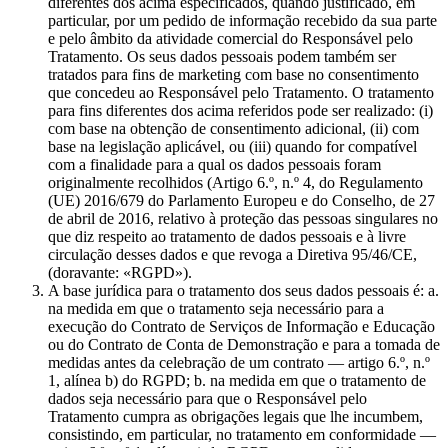
diferentes dos acima especificados, quando justificado, em
particular, por um pedido de informação recebido da sua parte
e pelo âmbito da atividade comercial do Responsável pelo
Tratamento. Os seus dados pessoais podem também ser
tratados para fins de marketing com base no consentimento
que concedeu ao Responsável pelo Tratamento. O tratamento
para fins diferentes dos acima referidos pode ser realizado: (i)
com base na obtenção de consentimento adicional, (ii) com
base na legislação aplicável, ou (iii) quando for compatível
com a finalidade para a qual os dados pessoais foram
originalmente recolhidos (Artigo 6.º, n.º 4, do Regulamento
(UE) 2016/679 do Parlamento Europeu e do Conselho, de 27
de abril de 2016, relativo à proteção das pessoas singulares no
que diz respeito ao tratamento de dados pessoais e à livre
circulação desses dados e que revoga a Diretiva 95/46/CE,
(doravante: «RGPD»).
A base jurídica para o tratamento dos seus dados pessoais é: a.
na medida em que o tratamento seja necessário para a
execução do Contrato de Serviços de Informação e Educação
ou do Contrato de Conta de Demonstração e para a tomada de
medidas antes da celebração de um contrato — artigo 6.º, n.º
1, alínea b) do RGPD; b. na medida em que o tratamento de
dados seja necessário para que o Responsável pelo
Tratamento cumpra as obrigações legais que lhe incumbem,
consistindo, em particular, no tratamento em conformidade —