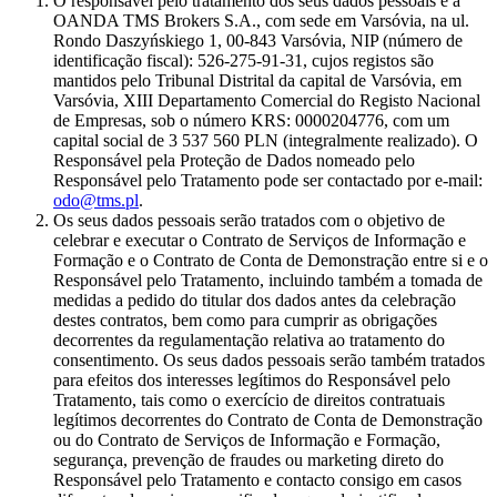
O responsável pelo tratamento dos seus dados pessoais é a
OANDA TMS Brokers S.A., com sede em Varsóvia, na ul.
Rondo Daszyńskiego 1, 00-843 Varsóvia, NIP (número de
identificação fiscal): 526-275-91-31, cujos registos são
mantidos pelo Tribunal Distrital da capital de Varsóvia, em
Varsóvia, XIII Departamento Comercial do Registo Nacional
de Empresas, sob o número KRS: 0000204776, com um
capital social de 3 537 560 PLN (integralmente realizado). O
Responsável pela Proteção de Dados nomeado pelo
Responsável pelo Tratamento pode ser contactado por e-mail:
odo@tms.pl
.
Os seus dados pessoais serão tratados com o objetivo de
celebrar e executar o Contrato de Serviços de Informação e
Formação e o Contrato de Conta de Demonstração entre si e o
Responsável pelo Tratamento, incluindo também a tomada de
medidas a pedido do titular dos dados antes da celebração
destes contratos, bem como para cumprir as obrigações
decorrentes da regulamentação relativa ao tratamento do
consentimento. Os seus dados pessoais serão também tratados
para efeitos dos interesses legítimos do Responsável pelo
Tratamento, tais como o exercício de direitos contratuais
legítimos decorrentes do Contrato de Conta de Demonstração
ou do Contrato de Serviços de Informação e Formação,
segurança, prevenção de fraudes ou marketing direto do
Responsável pelo Tratamento e contacto consigo em casos