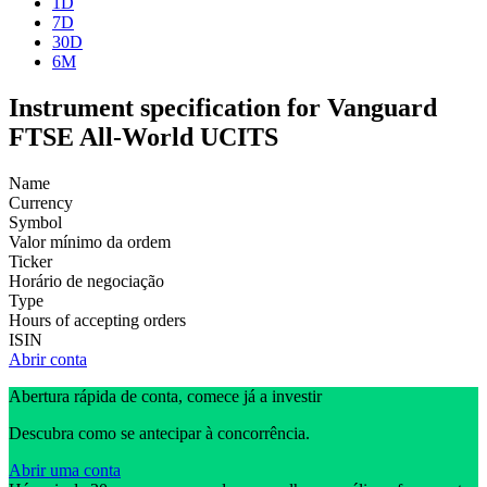
1D
7D
30D
6M
Instrument specification for Vanguard
FTSE All-World UCITS
Name
Currency
Symbol
Valor mínimo da ordem
Ticker
Horário de negociação
Type
Hours of accepting orders
ISIN
Abrir conta
Abertura rápida de conta, comece já a investir
Descubra como se antecipar à concorrência.
Abrir uma conta