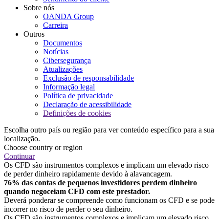
Sobre nós
OANDA Group
Carreira
Outros
Documentos
Notícias
Cibersegurança
Atualizações
Exclusão de responsabilidade
Informação legal
Política de privacidade
Declaração de acessibilidade
Definições de cookies
Escolha outro país ou região para ver conteúdo específico para a sua
localização.
Choose country or region
Continuar
Os CFD são instrumentos complexos e implicam um elevado risco
de perder dinheiro rapidamente devido à alavancagem.
76% das contas de pequenos investidores perdem dinheiro
quando negoceiam CFD com este prestador.
Deverá ponderar se compreende como funcionam os CFD e se pode
incorrer no risco de perder o seu dinheiro.
Os CFD são instrumentos complexos e implicam um elevado risco