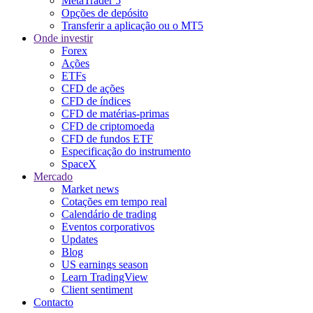
MetaTrader 5
Opções de depósito
Transferir a aplicação ou o MT5
Onde investir
Forex
Ações
ETFs
CFD de ações
CFD de índices
CFD de matérias-primas
CFD de criptomoeda
CFD de fundos ETF
Especificação do instrumento
SpaceX
Mercado
Market news
Cotações em tempo real
Calendário de trading
Eventos corporativos
Updates
Blog
US earnings season
Learn TradingView
Client sentiment
Contacto