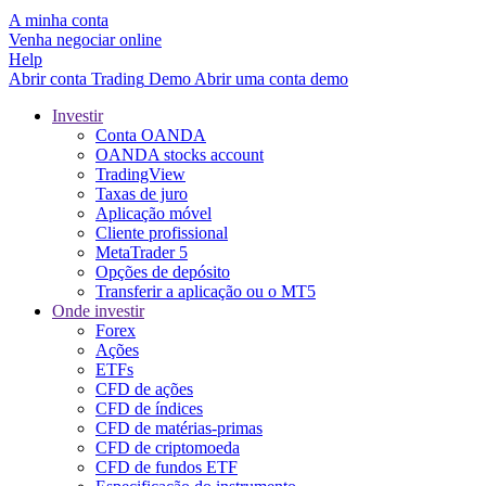
A minha conta
Venha negociar online
Help
Abrir conta
Trading
Demo
Abrir uma conta demo
Investir
Conta OANDA
OANDA stocks account
TradingView
Taxas de juro
Aplicação móvel
Cliente profissional
MetaTrader 5
Opções de depósito
Transferir a aplicação ou o MT5
Onde investir
Forex
Ações
ETFs
CFD de ações
CFD de índices
CFD de matérias-primas
CFD de criptomoeda
CFD de fundos ETF