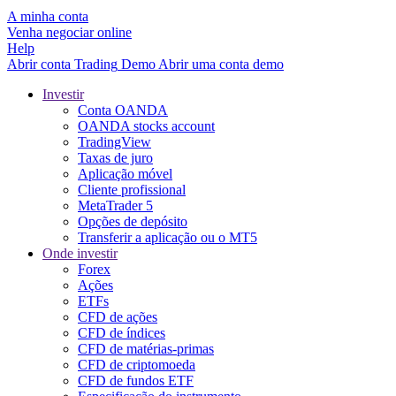
A minha conta
Venha negociar online
Help
Abrir conta
Trading
Demo
Abrir uma conta demo
Investir
Conta OANDA
OANDA stocks account
TradingView
Taxas de juro
Aplicação móvel
Cliente profissional
MetaTrader 5
Opções de depósito
Transferir a aplicação ou o MT5
Onde investir
Forex
Ações
ETFs
CFD de ações
CFD de índices
CFD de matérias-primas
CFD de criptomoeda
CFD de fundos ETF