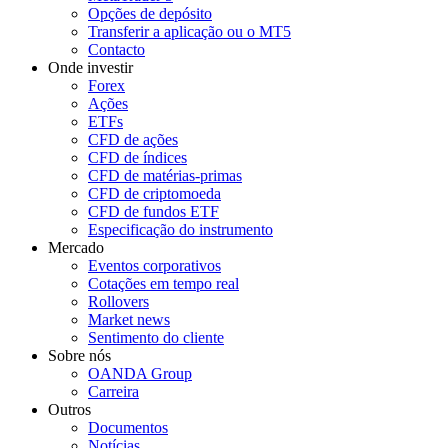
Opções de depósito
Transferir a aplicação ou o MT5
Contacto
Onde investir
Forex
Ações
ETFs
CFD de ações
CFD de índices
CFD de matérias-primas
CFD de criptomoeda
CFD de fundos ETF
Especificação do instrumento
Mercado
Eventos corporativos
Cotações em tempo real
Rollovers
Market news
Sentimento do cliente
Sobre nós
OANDA Group
Carreira
Outros
Documentos
Notícias