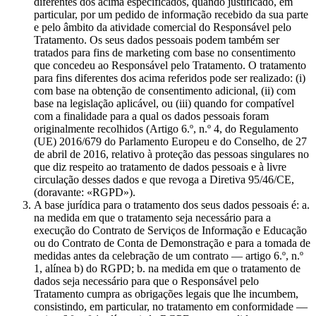
diferentes dos acima especificados, quando justificado, em
particular, por um pedido de informação recebido da sua parte
e pelo âmbito da atividade comercial do Responsável pelo
Tratamento. Os seus dados pessoais podem também ser
tratados para fins de marketing com base no consentimento
que concedeu ao Responsável pelo Tratamento. O tratamento
para fins diferentes dos acima referidos pode ser realizado: (i)
com base na obtenção de consentimento adicional, (ii) com
base na legislação aplicável, ou (iii) quando for compatível
com a finalidade para a qual os dados pessoais foram
originalmente recolhidos (Artigo 6.º, n.º 4, do Regulamento
(UE) 2016/679 do Parlamento Europeu e do Conselho, de 27
de abril de 2016, relativo à proteção das pessoas singulares no
que diz respeito ao tratamento de dados pessoais e à livre
circulação desses dados e que revoga a Diretiva 95/46/CE,
(doravante: «RGPD»).
A base jurídica para o tratamento dos seus dados pessoais é: a.
na medida em que o tratamento seja necessário para a
execução do Contrato de Serviços de Informação e Educação
ou do Contrato de Conta de Demonstração e para a tomada de
medidas antes da celebração de um contrato — artigo 6.º, n.º
1, alínea b) do RGPD; b. na medida em que o tratamento de
dados seja necessário para que o Responsável pelo
Tratamento cumpra as obrigações legais que lhe incumbem,
consistindo, em particular, no tratamento em conformidade —