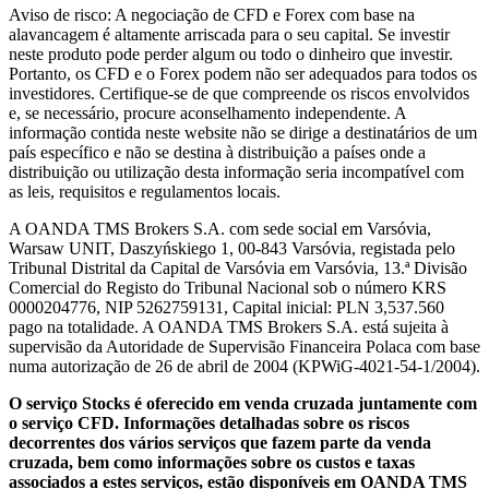
Aviso de risco: A negociação de CFD e Forex com base na
alavancagem é altamente arriscada para o seu capital. Se investir
neste produto pode perder algum ou todo o dinheiro que investir.
Portanto, os CFD e o Forex podem não ser adequados para todos os
investidores. Certifique-se de que compreende os riscos envolvidos
e, se necessário, procure aconselhamento independente. A
informação contida neste website não se dirige a destinatários de um
país específico e não se destina à distribuição a países onde a
distribuição ou utilização desta informação seria incompatível com
as leis, requisitos e regulamentos locais.
A OANDA TMS Brokers S.A. com sede social em Varsóvia,
Warsaw UNIT, Daszyńskiego 1, 00-843 Varsóvia, registada pelo
Tribunal Distrital da Capital de Varsóvia em Varsóvia, 13.ª Divisão
Comercial do Registo do Tribunal Nacional sob o número KRS
0000204776, NIP 5262759131, Capital inicial: PLN 3,537.560
pago na totalidade. A OANDA TMS Brokers S.A. está sujeita à
supervisão da Autoridade de Supervisão Financeira Polaca com base
numa autorização de 26 de abril de 2004 (KPWiG-4021-54-1/2004).
O serviço Stocks é oferecido em venda cruzada juntamente com
o serviço CFD. Informações detalhadas sobre os riscos
decorrentes dos vários serviços que fazem parte da venda
cruzada, bem como informações sobre os custos e taxas
associados a estes serviços, estão disponíveis em OANDA TMS