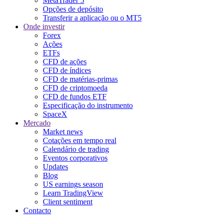
MetaTrader 5
Opções de depósito
Transferir a aplicação ou o MT5
Onde investir
Forex
Ações
ETFs
CFD de ações
CFD de índices
CFD de matérias-primas
CFD de criptomoeda
CFD de fundos ETF
Especificação do instrumento
SpaceX
Mercado
Market news
Cotações em tempo real
Calendário de trading
Eventos corporativos
Updates
Blog
US earnings season
Learn TradingView
Client sentiment
Contacto