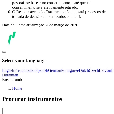
pessoais se basear no consentimento – até que tal
consentimento seja efetivamente retirado.
O Responsável pelo Tratamento não utilizará processos de
tomada de decisão automatizados contra si.
Data da última atualização: 4 de março de 2026.
Select your language
English
French
Italian
Spanish
German
Portuguese
Dutch
Czech
Latvian
L
Ukrainian
Breadcrumb
Home
Procurar instrumentos