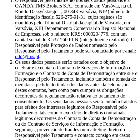
O responsável pelo tratamento dos seus dados pessoais é a
OANDA TMS Brokers S.A., com sede em Varsóvia, na ul.
Rondo Daszyńskiego 1, 00-843 Varsóvia, NIP (número de
identificação fiscal): 526-275-91-31, cujos registos são
mantidos pelo Tribunal Distrital da capital de Varsóvia, em
Varsóvia, XIII Departamento Comercial do Registo Nacional
de Empresas, sob o número KRS: 0000204776, com um
capital social de 3 537 560 PLN (integralmente realizado). O
Responsável pela Proteção de Dados nomeado pelo
Responsável pelo Tratamento pode ser contactado por e-mail:
odo@tms.pl
.
Os seus dados pessoais serão tratados com o objetivo de
celebrar e executar o Contrato de Serviços de Informação e
Formação e o Contrato de Conta de Demonstração entre si e o
Responsável pelo Tratamento, incluindo também a tomada de
medidas a pedido do titular dos dados antes da celebração
destes contratos, bem como para cumprir as obrigações
decorrentes da regulamentação relativa ao tratamento do
consentimento. Os seus dados pessoais serão também tratados
para efeitos dos interesses legítimos do Responsável pelo
Tratamento, tais como o exercício de direitos contratuais
legítimos decorrentes do Contrato de Conta de Demonstração
ou do Contrato de Serviços de Informação e Formação,
segurança, prevenção de fraudes ou marketing direto do
Responsável pelo Tratamento e contacto consigo em casos