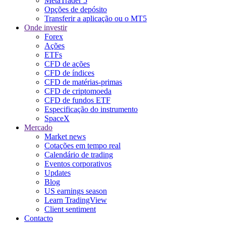
MetaTrader 5
Opções de depósito
Transferir a aplicação ou o MT5
Onde investir
Forex
Ações
ETFs
CFD de ações
CFD de índices
CFD de matérias-primas
CFD de criptomoeda
CFD de fundos ETF
Especificação do instrumento
SpaceX
Mercado
Market news
Cotações em tempo real
Calendário de trading
Eventos corporativos
Updates
Blog
US earnings season
Learn TradingView
Client sentiment
Contacto