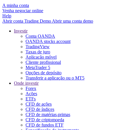
A minha conta
Venha negociar online
Help
Abrir conta
Trading
Demo
Abrir uma conta demo
Investir
Conta OANDA
OANDA stocks account
TradingView
Taxas de juro
Aplicação móvel
Cliente profissional
MetaTrader 5
Opções de depósito
Transferir a aplicação ou o MT5
Onde investir
Forex
Ações
ETFs
CFD de ações
CFD de índices
CFD de matérias-primas
CFD de criptomoeda
CFD de fundos ETF