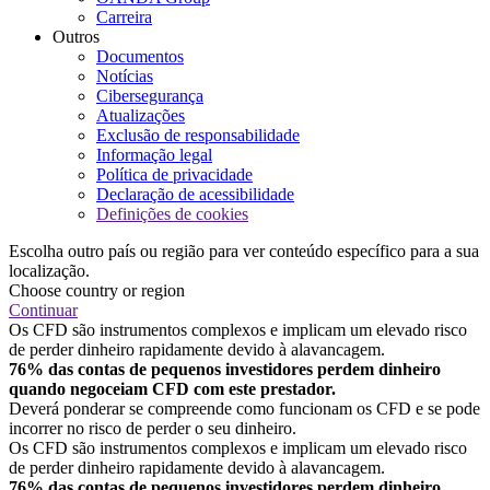
Carreira
Outros
Documentos
Notícias
Cibersegurança
Atualizações
Exclusão de responsabilidade
Informação legal
Política de privacidade
Declaração de acessibilidade
Definições de cookies
Escolha outro país ou região para ver conteúdo específico para a sua
localização.
Choose country or region
Continuar
Os CFD são instrumentos complexos e implicam um elevado risco
de perder dinheiro rapidamente devido à alavancagem.
76% das contas de pequenos investidores perdem dinheiro
quando negoceiam CFD com este prestador.
Deverá ponderar se compreende como funcionam os CFD e se pode
incorrer no risco de perder o seu dinheiro.
Os CFD são instrumentos complexos e implicam um elevado risco
de perder dinheiro rapidamente devido à alavancagem.
76% das contas de pequenos investidores perdem dinheiro