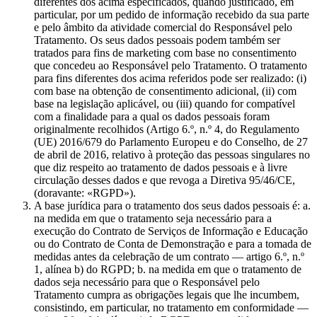
diferentes dos acima especificados, quando justificado, em
particular, por um pedido de informação recebido da sua parte
e pelo âmbito da atividade comercial do Responsável pelo
Tratamento. Os seus dados pessoais podem também ser
tratados para fins de marketing com base no consentimento
que concedeu ao Responsável pelo Tratamento. O tratamento
para fins diferentes dos acima referidos pode ser realizado: (i)
com base na obtenção de consentimento adicional, (ii) com
base na legislação aplicável, ou (iii) quando for compatível
com a finalidade para a qual os dados pessoais foram
originalmente recolhidos (Artigo 6.º, n.º 4, do Regulamento
(UE) 2016/679 do Parlamento Europeu e do Conselho, de 27
de abril de 2016, relativo à proteção das pessoas singulares no
que diz respeito ao tratamento de dados pessoais e à livre
circulação desses dados e que revoga a Diretiva 95/46/CE,
(doravante: «RGPD»).
A base jurídica para o tratamento dos seus dados pessoais é: a.
na medida em que o tratamento seja necessário para a
execução do Contrato de Serviços de Informação e Educação
ou do Contrato de Conta de Demonstração e para a tomada de
medidas antes da celebração de um contrato — artigo 6.º, n.º
1, alínea b) do RGPD; b. na medida em que o tratamento de
dados seja necessário para que o Responsável pelo
Tratamento cumpra as obrigações legais que lhe incumbem,
consistindo, em particular, no tratamento em conformidade —