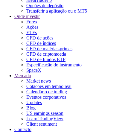
MetaTrader 5
Opções de depósito
Transferir a aplicação ou o MT5
Onde investir
Forex
Ações
ETFs
CFD de ações
CFD de índices
CFD de matérias-primas
CFD de criptomoeda
CFD de fundos ETF
Especificação do instrumento
SpaceX
Mercado
Market news
Cotações em tempo real
Calendário de trading
Eventos corporativos
Updates
Blog
US earnings season
Learn TradingView
Client sentiment
Contacto