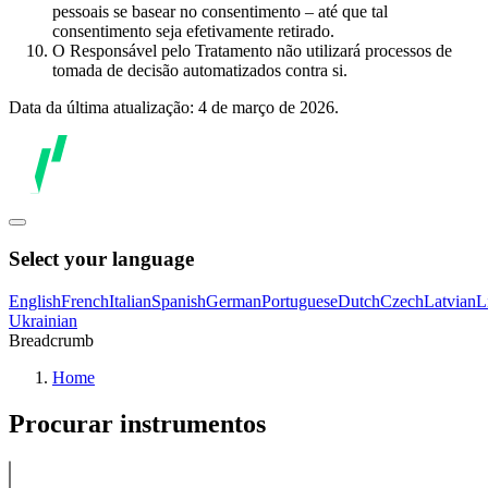
pessoais se basear no consentimento – até que tal
consentimento seja efetivamente retirado.
O Responsável pelo Tratamento não utilizará processos de
tomada de decisão automatizados contra si.
Data da última atualização: 4 de março de 2026.
Select your language
English
French
Italian
Spanish
German
Portuguese
Dutch
Czech
Latvian
L
Ukrainian
Breadcrumb
Home
Procurar instrumentos