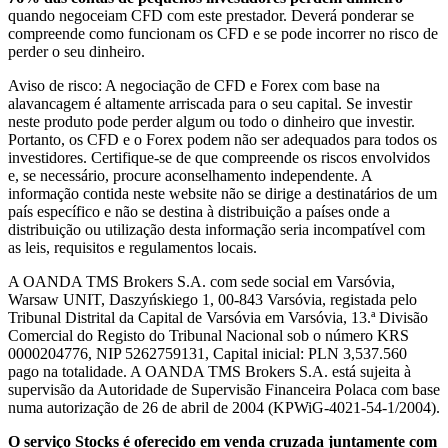
quando negoceiam CFD com este prestador. Deverá ponderar se
compreende como funcionam os CFD e se pode incorrer no risco de
perder o seu dinheiro.
Aviso de risco: A negociação de CFD e Forex com base na
alavancagem é altamente arriscada para o seu capital. Se investir
neste produto pode perder algum ou todo o dinheiro que investir.
Portanto, os CFD e o Forex podem não ser adequados para todos os
investidores. Certifique-se de que compreende os riscos envolvidos
e, se necessário, procure aconselhamento independente. A
informação contida neste website não se dirige a destinatários de um
país específico e não se destina à distribuição a países onde a
distribuição ou utilização desta informação seria incompatível com
as leis, requisitos e regulamentos locais.
A OANDA TMS Brokers S.A. com sede social em Varsóvia,
Warsaw UNIT, Daszyńskiego 1, 00-843 Varsóvia, registada pelo
Tribunal Distrital da Capital de Varsóvia em Varsóvia, 13.ª Divisão
Comercial do Registo do Tribunal Nacional sob o número KRS
0000204776, NIP 5262759131, Capital inicial: PLN 3,537.560
pago na totalidade. A OANDA TMS Brokers S.A. está sujeita à
supervisão da Autoridade de Supervisão Financeira Polaca com base
numa autorização de 26 de abril de 2004 (KPWiG-4021-54-1/2004).
O serviço Stocks é oferecido em venda cruzada juntamente com