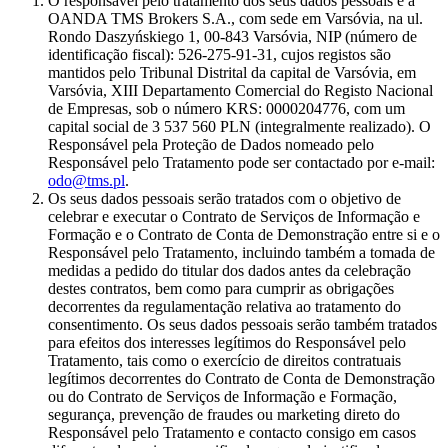
O responsável pelo tratamento dos seus dados pessoais é a
OANDA TMS Brokers S.A., com sede em Varsóvia, na ul.
Rondo Daszyńskiego 1, 00-843 Varsóvia, NIP (número de
identificação fiscal): 526-275-91-31, cujos registos são
mantidos pelo Tribunal Distrital da capital de Varsóvia, em
Varsóvia, XIII Departamento Comercial do Registo Nacional
de Empresas, sob o número KRS: 0000204776, com um
capital social de 3 537 560 PLN (integralmente realizado). O
Responsável pela Proteção de Dados nomeado pelo
Responsável pelo Tratamento pode ser contactado por e-mail:
odo@tms.pl
.
Os seus dados pessoais serão tratados com o objetivo de
celebrar e executar o Contrato de Serviços de Informação e
Formação e o Contrato de Conta de Demonstração entre si e o
Responsável pelo Tratamento, incluindo também a tomada de
medidas a pedido do titular dos dados antes da celebração
destes contratos, bem como para cumprir as obrigações
decorrentes da regulamentação relativa ao tratamento do
consentimento. Os seus dados pessoais serão também tratados
para efeitos dos interesses legítimos do Responsável pelo
Tratamento, tais como o exercício de direitos contratuais
legítimos decorrentes do Contrato de Conta de Demonstração
ou do Contrato de Serviços de Informação e Formação,
segurança, prevenção de fraudes ou marketing direto do
Responsável pelo Tratamento e contacto consigo em casos