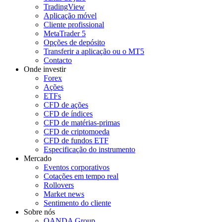
TradingView
Aplicação móvel
Cliente profissional
MetaTrader 5
Opções de depósito
Transferir a aplicação ou o MT5
Contacto
Onde investir
Forex
Ações
ETFs
CFD de ações
CFD de índices
CFD de matérias-primas
CFD de criptomoeda
CFD de fundos ETF
Especificação do instrumento
Mercado
Eventos corporativos
Cotações em tempo real
Rollovers
Market news
Sentimento do cliente
Sobre nós
OANDA Group