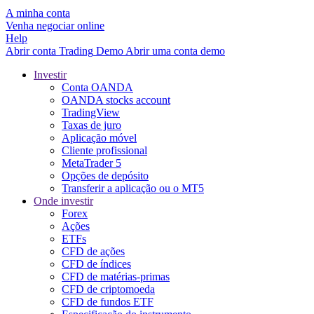
A minha conta
Venha negociar online
Help
Abrir conta
Trading
Demo
Abrir uma conta demo
Investir
Conta OANDA
OANDA stocks account
TradingView
Taxas de juro
Aplicação móvel
Cliente profissional
MetaTrader 5
Opções de depósito
Transferir a aplicação ou o MT5
Onde investir
Forex
Ações
ETFs
CFD de ações
CFD de índices
CFD de matérias-primas
CFD de criptomoeda
CFD de fundos ETF