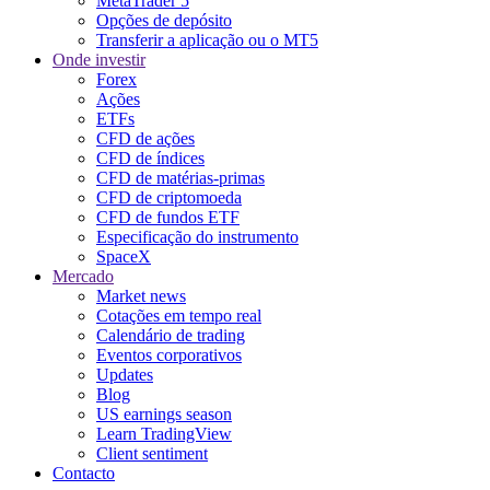
MetaTrader 5
Opções de depósito
Transferir a aplicação ou o MT5
Onde investir
Forex
Ações
ETFs
CFD de ações
CFD de índices
CFD de matérias-primas
CFD de criptomoeda
CFD de fundos ETF
Especificação do instrumento
SpaceX
Mercado
Market news
Cotações em tempo real
Calendário de trading
Eventos corporativos
Updates
Blog
US earnings season
Learn TradingView
Client sentiment
Contacto