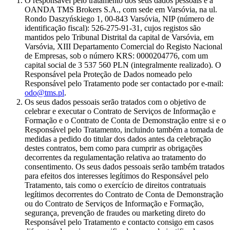
O responsável pelo tratamento dos seus dados pessoais é a
OANDA TMS Brokers S.A., com sede em Varsóvia, na ul.
Rondo Daszyńskiego 1, 00-843 Varsóvia, NIP (número de
identificação fiscal): 526-275-91-31, cujos registos são
mantidos pelo Tribunal Distrital da capital de Varsóvia, em
Varsóvia, XIII Departamento Comercial do Registo Nacional
de Empresas, sob o número KRS: 0000204776, com um
capital social de 3 537 560 PLN (integralmente realizado). O
Responsável pela Proteção de Dados nomeado pelo
Responsável pelo Tratamento pode ser contactado por e-mail:
odo@tms.pl
.
Os seus dados pessoais serão tratados com o objetivo de
celebrar e executar o Contrato de Serviços de Informação e
Formação e o Contrato de Conta de Demonstração entre si e o
Responsável pelo Tratamento, incluindo também a tomada de
medidas a pedido do titular dos dados antes da celebração
destes contratos, bem como para cumprir as obrigações
decorrentes da regulamentação relativa ao tratamento do
consentimento. Os seus dados pessoais serão também tratados
para efeitos dos interesses legítimos do Responsável pelo
Tratamento, tais como o exercício de direitos contratuais
legítimos decorrentes do Contrato de Conta de Demonstração
ou do Contrato de Serviços de Informação e Formação,
segurança, prevenção de fraudes ou marketing direto do
Responsável pelo Tratamento e contacto consigo em casos