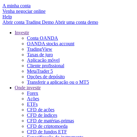
A minha conta
Venha negociar online
Help
Abrir conta
Trading
Demo
Abrir uma conta demo
Investir
Conta OANDA
OANDA stocks account
TradingView
Taxas de juro
Aplicação móvel
Cliente profissional
MetaTrader 5
Opções de depósito
Transferir a aplicação ou o MT5
Onde investir
Forex
Ações
ETFs
CFD de ações
CFD de índices
CFD de matérias-primas
CFD de criptomoeda
CFD de fundos ETF