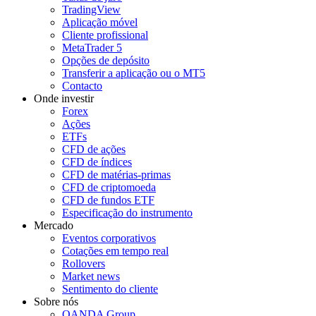
TradingView
Aplicação móvel
Cliente profissional
MetaTrader 5
Opções de depósito
Transferir a aplicação ou o MT5
Contacto
Onde investir
Forex
Ações
ETFs
CFD de ações
CFD de índices
CFD de matérias-primas
CFD de criptomoeda
CFD de fundos ETF
Especificação do instrumento
Mercado
Eventos corporativos
Cotações em tempo real
Rollovers
Market news
Sentimento do cliente
Sobre nós
OANDA Group