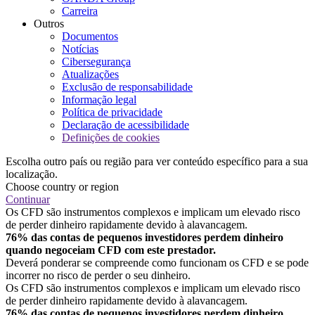
Carreira
Outros
Documentos
Notícias
Cibersegurança
Atualizações
Exclusão de responsabilidade
Informação legal
Política de privacidade
Declaração de acessibilidade
Definições de cookies
Escolha outro país ou região para ver conteúdo específico para a sua
localização.
Choose country or region
Continuar
Os CFD são instrumentos complexos e implicam um elevado risco
de perder dinheiro rapidamente devido à alavancagem.
76% das contas de pequenos investidores perdem dinheiro
quando negoceiam CFD com este prestador.
Deverá ponderar se compreende como funcionam os CFD e se pode
incorrer no risco de perder o seu dinheiro.
Os CFD são instrumentos complexos e implicam um elevado risco
de perder dinheiro rapidamente devido à alavancagem.
76% das contas de pequenos investidores perdem dinheiro