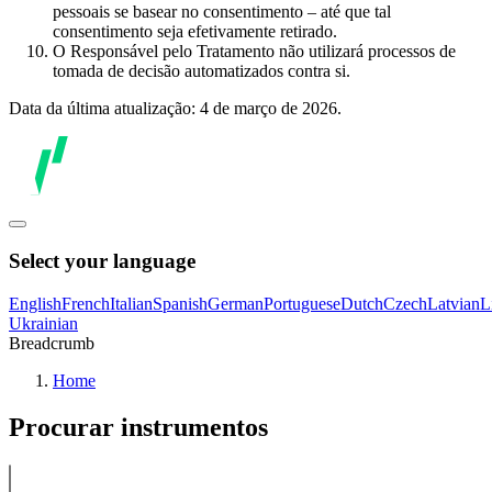
pessoais se basear no consentimento – até que tal
consentimento seja efetivamente retirado.
O Responsável pelo Tratamento não utilizará processos de
tomada de decisão automatizados contra si.
Data da última atualização: 4 de março de 2026.
Select your language
English
French
Italian
Spanish
German
Portuguese
Dutch
Czech
Latvian
L
Ukrainian
Breadcrumb
Home
Procurar instrumentos