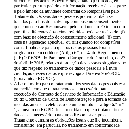
diferentes dos acima especificados, quando justificado, em
particular, por um pedido de informação recebido da sua parte
e pelo âmbito da atividade comercial do Responsável pelo
Tratamento. Os seus dados pessoais podem também ser
tratados para fins de marketing com base no consentimento
que concedeu ao Responsável pelo Tratamento. O tratamento
para fins diferentes dos acima referidos pode ser realizado: (i)
com base na obtenção de consentimento adicional, (ii) com
base na legislação aplicável, ou (iii) quando for compatível
com a finalidade para a qual os dados pessoais foram
originalmente recolhidos (Artigo 6.º, n.º 4, do Regulamento
(UE) 2016/679 do Parlamento Europeu e do Conselho, de 27
de abril de 2016, relativo à proteção das pessoas singulares no
que diz respeito ao tratamento de dados pessoais e à livre
circulação desses dados e que revoga a Diretiva 95/46/CE,
(doravante: «RGPD»).
A base jurídica para o tratamento dos seus dados pessoais é: a.
na medida em que o tratamento seja necessário para a
execução do Contrato de Serviços de Informação e Educação
ou do Contrato de Conta de Demonstração e para a tomada de
medidas antes da celebração de um contrato — artigo 6.º, n.º
1, alínea b) do RGPD; b. na medida em que o tratamento de
dados seja necessário para que o Responsável pelo
Tratamento cumpra as obrigações legais que lhe incumbem,
consistindo, em particular, no tratamento em conformidade —