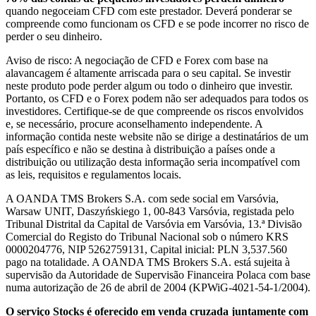
quando negoceiam CFD com este prestador. Deverá ponderar se
compreende como funcionam os CFD e se pode incorrer no risco de
perder o seu dinheiro.
Aviso de risco: A negociação de CFD e Forex com base na
alavancagem é altamente arriscada para o seu capital. Se investir
neste produto pode perder algum ou todo o dinheiro que investir.
Portanto, os CFD e o Forex podem não ser adequados para todos os
investidores. Certifique-se de que compreende os riscos envolvidos
e, se necessário, procure aconselhamento independente. A
informação contida neste website não se dirige a destinatários de um
país específico e não se destina à distribuição a países onde a
distribuição ou utilização desta informação seria incompatível com
as leis, requisitos e regulamentos locais.
A OANDA TMS Brokers S.A. com sede social em Varsóvia,
Warsaw UNIT, Daszyńskiego 1, 00-843 Varsóvia, registada pelo
Tribunal Distrital da Capital de Varsóvia em Varsóvia, 13.ª Divisão
Comercial do Registo do Tribunal Nacional sob o número KRS
0000204776, NIP 5262759131, Capital inicial: PLN 3,537.560
pago na totalidade. A OANDA TMS Brokers S.A. está sujeita à
supervisão da Autoridade de Supervisão Financeira Polaca com base
numa autorização de 26 de abril de 2004 (KPWiG-4021-54-1/2004).
O serviço Stocks é oferecido em venda cruzada juntamente com