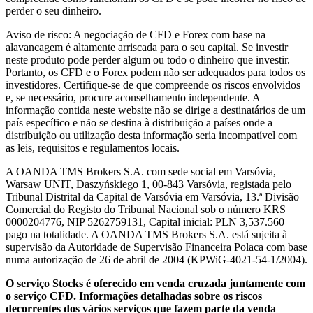
perder o seu dinheiro.
Aviso de risco: A negociação de CFD e Forex com base na
alavancagem é altamente arriscada para o seu capital. Se investir
neste produto pode perder algum ou todo o dinheiro que investir.
Portanto, os CFD e o Forex podem não ser adequados para todos os
investidores. Certifique-se de que compreende os riscos envolvidos
e, se necessário, procure aconselhamento independente. A
informação contida neste website não se dirige a destinatários de um
país específico e não se destina à distribuição a países onde a
distribuição ou utilização desta informação seria incompatível com
as leis, requisitos e regulamentos locais.
A OANDA TMS Brokers S.A. com sede social em Varsóvia,
Warsaw UNIT, Daszyńskiego 1, 00-843 Varsóvia, registada pelo
Tribunal Distrital da Capital de Varsóvia em Varsóvia, 13.ª Divisão
Comercial do Registo do Tribunal Nacional sob o número KRS
0000204776, NIP 5262759131, Capital inicial: PLN 3,537.560
pago na totalidade. A OANDA TMS Brokers S.A. está sujeita à
supervisão da Autoridade de Supervisão Financeira Polaca com base
numa autorização de 26 de abril de 2004 (KPWiG-4021-54-1/2004).
O serviço Stocks é oferecido em venda cruzada juntamente com
o serviço CFD. Informações detalhadas sobre os riscos
decorrentes dos vários serviços que fazem parte da venda