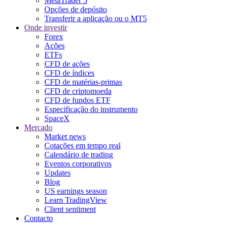
MetaTrader 5
Opções de depósito
Transferir a aplicação ou o MT5
Onde investir
Forex
Ações
ETFs
CFD de ações
CFD de índices
CFD de matérias-primas
CFD de criptomoeda
CFD de fundos ETF
Especificação do instrumento
SpaceX
Mercado
Market news
Cotações em tempo real
Calendário de trading
Eventos corporativos
Updates
Blog
US earnings season
Learn TradingView
Client sentiment
Contacto