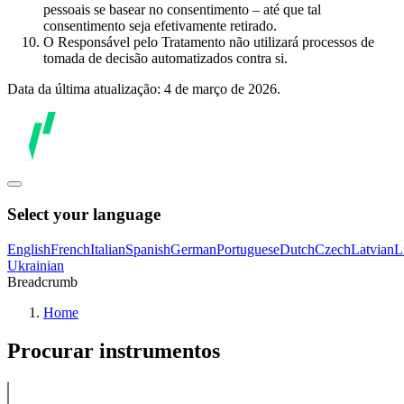
pessoais se basear no consentimento – até que tal
consentimento seja efetivamente retirado.
O Responsável pelo Tratamento não utilizará processos de
tomada de decisão automatizados contra si.
Data da última atualização: 4 de março de 2026.
Select your language
English
French
Italian
Spanish
German
Portuguese
Dutch
Czech
Latvian
L
Ukrainian
Breadcrumb
Home
Procurar instrumentos