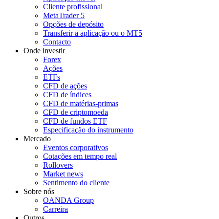
Cliente profissional
MetaTrader 5
Opções de depósito
Transferir a aplicação ou o MT5
Contacto
Onde investir
Forex
Ações
ETFs
CFD de ações
CFD de índices
CFD de matérias-primas
CFD de criptomoeda
CFD de fundos ETF
Especificação do instrumento
Mercado
Eventos corporativos
Cotações em tempo real
Rollovers
Market news
Sentimento do cliente
Sobre nós
OANDA Group
Carreira
Outros