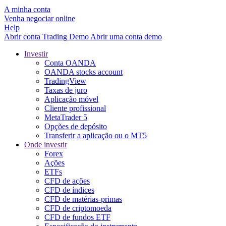
A minha conta
Venha negociar online
Help
Abrir conta
Trading
Demo
Abrir uma conta demo
Investir
Conta OANDA
OANDA stocks account
TradingView
Taxas de juro
Aplicação móvel
Cliente profissional
MetaTrader 5
Opções de depósito
Transferir a aplicação ou o MT5
Onde investir
Forex
Ações
ETFs
CFD de ações
CFD de índices
CFD de matérias-primas
CFD de criptomoeda
CFD de fundos ETF