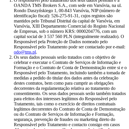
O responsável pelo tratamento dos seus dados pessoais é a
OANDA TMS Brokers S.A., com sede em Varsóvia, na ul.
Rondo Daszyńskiego 1, 00-843 Varsóvia, NIP (número de
identificação fiscal): 526-275-91-31, cujos registos são
mantidos pelo Tribunal Distrital da capital de Varsóvia, em
Varsóvia, XIII Departamento Comercial do Registo Nacional
de Empresas, sob o número KRS: 0000204776, com um
capital social de 3 537 560 PLN (integralmente realizado). O
Responsável pela Proteção de Dados nomeado pelo
Responsável pelo Tratamento pode ser contactado por e-mail:
odo@tms.pl
.
Os seus dados pessoais serão tratados com o objetivo de
celebrar e executar o Contrato de Serviços de Informação e
Formação e o Contrato de Conta de Demonstração entre si e o
Responsável pelo Tratamento, incluindo também a tomada de
medidas a pedido do titular dos dados antes da celebração
destes contratos, bem como para cumprir as obrigações
decorrentes da regulamentação relativa ao tratamento do
consentimento. Os seus dados pessoais serão também tratados
para efeitos dos interesses legítimos do Responsável pelo
Tratamento, tais como o exercício de direitos contratuais
legítimos decorrentes do Contrato de Conta de Demonstração
ou do Contrato de Serviços de Informação e Formação,
segurança, prevenção de fraudes ou marketing direto do
Responsável pelo Tratamento e contacto consigo em casos