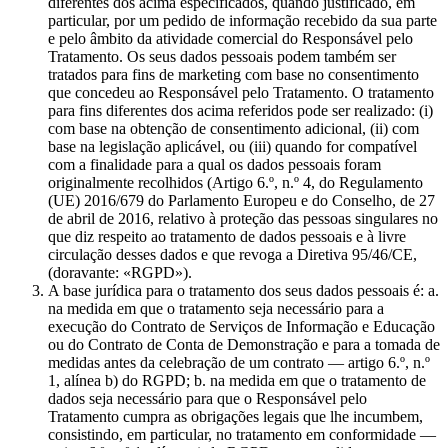
diferentes dos acima especificados, quando justificado, em
particular, por um pedido de informação recebido da sua parte
e pelo âmbito da atividade comercial do Responsável pelo
Tratamento. Os seus dados pessoais podem também ser
tratados para fins de marketing com base no consentimento
que concedeu ao Responsável pelo Tratamento. O tratamento
para fins diferentes dos acima referidos pode ser realizado: (i)
com base na obtenção de consentimento adicional, (ii) com
base na legislação aplicável, ou (iii) quando for compatível
com a finalidade para a qual os dados pessoais foram
originalmente recolhidos (Artigo 6.º, n.º 4, do Regulamento
(UE) 2016/679 do Parlamento Europeu e do Conselho, de 27
de abril de 2016, relativo à proteção das pessoas singulares no
que diz respeito ao tratamento de dados pessoais e à livre
circulação desses dados e que revoga a Diretiva 95/46/CE,
(doravante: «RGPD»).
A base jurídica para o tratamento dos seus dados pessoais é: a.
na medida em que o tratamento seja necessário para a
execução do Contrato de Serviços de Informação e Educação
ou do Contrato de Conta de Demonstração e para a tomada de
medidas antes da celebração de um contrato — artigo 6.º, n.º
1, alínea b) do RGPD; b. na medida em que o tratamento de
dados seja necessário para que o Responsável pelo
Tratamento cumpra as obrigações legais que lhe incumbem,
consistindo, em particular, no tratamento em conformidade —