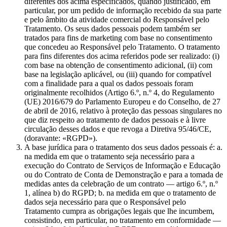
diferentes dos acima especificados, quando justificado, em
particular, por um pedido de informação recebido da sua parte
e pelo âmbito da atividade comercial do Responsável pelo
Tratamento. Os seus dados pessoais podem também ser
tratados para fins de marketing com base no consentimento
que concedeu ao Responsável pelo Tratamento. O tratamento
para fins diferentes dos acima referidos pode ser realizado: (i)
com base na obtenção de consentimento adicional, (ii) com
base na legislação aplicável, ou (iii) quando for compatível
com a finalidade para a qual os dados pessoais foram
originalmente recolhidos (Artigo 6.º, n.º 4, do Regulamento
(UE) 2016/679 do Parlamento Europeu e do Conselho, de 27
de abril de 2016, relativo à proteção das pessoas singulares no
que diz respeito ao tratamento de dados pessoais e à livre
circulação desses dados e que revoga a Diretiva 95/46/CE,
(doravante: «RGPD»).
A base jurídica para o tratamento dos seus dados pessoais é: a.
na medida em que o tratamento seja necessário para a
execução do Contrato de Serviços de Informação e Educação
ou do Contrato de Conta de Demonstração e para a tomada de
medidas antes da celebração de um contrato — artigo 6.º, n.º
1, alínea b) do RGPD; b. na medida em que o tratamento de
dados seja necessário para que o Responsável pelo
Tratamento cumpra as obrigações legais que lhe incumbem,
consistindo, em particular, no tratamento em conformidade —