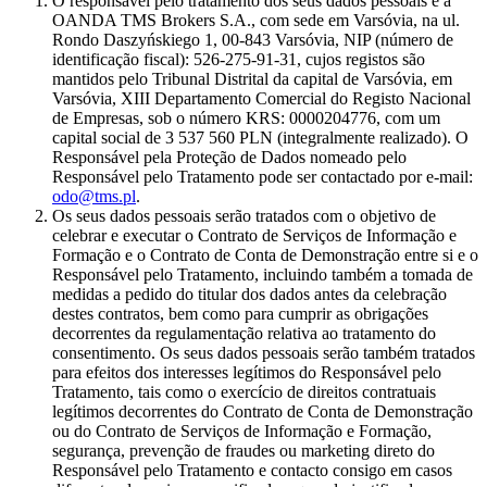
O responsável pelo tratamento dos seus dados pessoais é a
OANDA TMS Brokers S.A., com sede em Varsóvia, na ul.
Rondo Daszyńskiego 1, 00-843 Varsóvia, NIP (número de
identificação fiscal): 526-275-91-31, cujos registos são
mantidos pelo Tribunal Distrital da capital de Varsóvia, em
Varsóvia, XIII Departamento Comercial do Registo Nacional
de Empresas, sob o número KRS: 0000204776, com um
capital social de 3 537 560 PLN (integralmente realizado). O
Responsável pela Proteção de Dados nomeado pelo
Responsável pelo Tratamento pode ser contactado por e-mail:
odo@tms.pl
.
Os seus dados pessoais serão tratados com o objetivo de
celebrar e executar o Contrato de Serviços de Informação e
Formação e o Contrato de Conta de Demonstração entre si e o
Responsável pelo Tratamento, incluindo também a tomada de
medidas a pedido do titular dos dados antes da celebração
destes contratos, bem como para cumprir as obrigações
decorrentes da regulamentação relativa ao tratamento do
consentimento. Os seus dados pessoais serão também tratados
para efeitos dos interesses legítimos do Responsável pelo
Tratamento, tais como o exercício de direitos contratuais
legítimos decorrentes do Contrato de Conta de Demonstração
ou do Contrato de Serviços de Informação e Formação,
segurança, prevenção de fraudes ou marketing direto do
Responsável pelo Tratamento e contacto consigo em casos