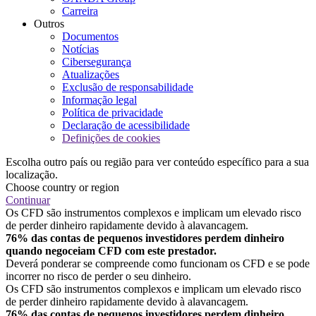
Carreira
Outros
Documentos
Notícias
Cibersegurança
Atualizações
Exclusão de responsabilidade
Informação legal
Política de privacidade
Declaração de acessibilidade
Definições de cookies
Escolha outro país ou região para ver conteúdo específico para a sua
localização.
Choose country or region
Continuar
Os CFD são instrumentos complexos e implicam um elevado risco
de perder dinheiro rapidamente devido à alavancagem.
76% das contas de pequenos investidores perdem dinheiro
quando negoceiam CFD com este prestador.
Deverá ponderar se compreende como funcionam os CFD e se pode
incorrer no risco de perder o seu dinheiro.
Os CFD são instrumentos complexos e implicam um elevado risco
de perder dinheiro rapidamente devido à alavancagem.
76% das contas de pequenos investidores perdem dinheiro