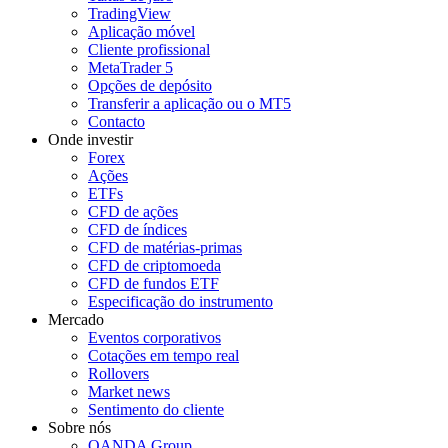
TradingView
Aplicação móvel
Cliente profissional
MetaTrader 5
Opções de depósito
Transferir a aplicação ou o MT5
Contacto
Onde investir
Forex
Ações
ETFs
CFD de ações
CFD de índices
CFD de matérias-primas
CFD de criptomoeda
CFD de fundos ETF
Especificação do instrumento
Mercado
Eventos corporativos
Cotações em tempo real
Rollovers
Market news
Sentimento do cliente
Sobre nós
OANDA Group