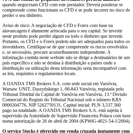
quando negoceiam CFD com este prestador. Deverá ponderar se
compreende como funcionam os CFD e se pode incorrer no risco de
perder o seu dinheiro.
Aviso de risco: A negociação de CFD e Forex com base na
alavancagem é altamente arriscada para o seu capital. Se investir
neste produto pode perder algum ou todo o dinheiro que investir.
Portanto, os CFD e o Forex podem não ser adequados para todos os
investidores. Certifique-se de que compreende os riscos envolvidos
e, se necessário, procure aconselhamento independente. A
informação contida neste website não se dirige a destinatários de um
país específico e não se destina à distribuição a países onde a
distribuição ou utilização desta informação seria incompatível com
as leis, requisitos e regulamentos locais.
A OANDA TMS Brokers S.A. com sede social em Varsóvia,
Warsaw UNIT, Daszyńskiego 1, 00-843 Varsóvia, registada pelo
Tribunal Distrital da Capital de Varsóvia em Varsóvia, 13.ª Divisão
Comercial do Registo do Tribunal Nacional sob o número KRS
0000204776, NIP 5262759131, Capital inicial: PLN 3,537.560
pago na totalidade. A OANDA TMS Brokers S.A. está sujeita à
supervisão da Autoridade de Supervisão Financeira Polaca com base
numa autorização de 26 de abril de 2004 (KPWiG-4021-54-1/2004).
O serviço Stocks é oferecido em venda cruzada juntamente com