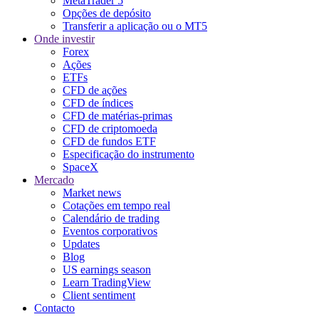
MetaTrader 5
Opções de depósito
Transferir a aplicação ou o MT5
Onde investir
Forex
Ações
ETFs
CFD de ações
CFD de índices
CFD de matérias-primas
CFD de criptomoeda
CFD de fundos ETF
Especificação do instrumento
SpaceX
Mercado
Market news
Cotações em tempo real
Calendário de trading
Eventos corporativos
Updates
Blog
US earnings season
Learn TradingView
Client sentiment
Contacto