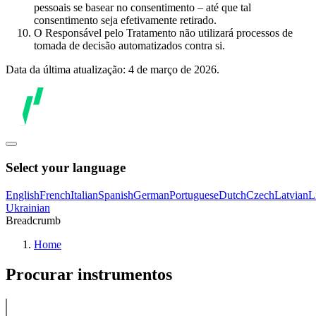
pessoais se basear no consentimento – até que tal
consentimento seja efetivamente retirado.
O Responsável pelo Tratamento não utilizará processos de
tomada de decisão automatizados contra si.
Data da última atualização: 4 de março de 2026.
Select your language
English
French
Italian
Spanish
German
Portuguese
Dutch
Czech
Latvian
L
Ukrainian
Breadcrumb
Home
Procurar instrumentos