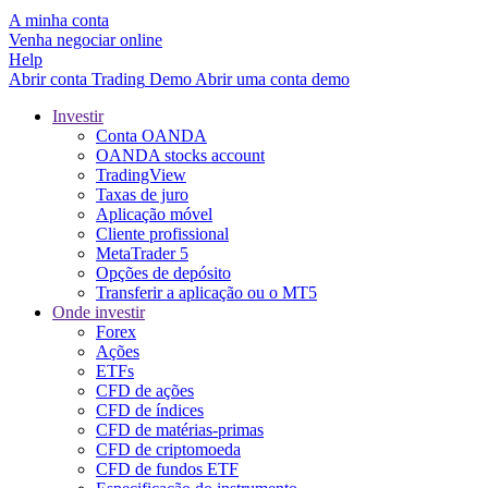
A minha conta
Venha negociar online
Help
Abrir conta
Trading
Demo
Abrir uma conta demo
Investir
Conta OANDA
OANDA stocks account
TradingView
Taxas de juro
Aplicação móvel
Cliente profissional
MetaTrader 5
Opções de depósito
Transferir a aplicação ou o MT5
Onde investir
Forex
Ações
ETFs
CFD de ações
CFD de índices
CFD de matérias-primas
CFD de criptomoeda
CFD de fundos ETF