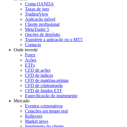
Conta OANDA
Taxas de juro
TradingView
Aplicação móvel
Cliente profissional
MetaTrader 5
Opções de depósito
Transferir a aplicação ou o MT5
Contacto
Onde investir
Forex
Ações
ETFs
CFD de ações
CFD de índices
CFD de matérias-primas
CFD de criptomoeda
CFD de fundos ETF
Especificação do instrumento
Mercado
Eventos corporativos
Cotações em tempo real
Rollovers
Market news
Sentimento do cliente