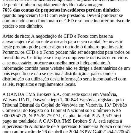
de perder dinheiro rapidamente devido à alavancagem.
76% das contas de pequenos investidores perdem dinheiro
quando negoceiam CFD com este prestador. Deverá ponderar se
compreende como funcionam os CFD e se pode incorrer no risco de
perder o seu dinheiro.
Aviso de risco: A negociação de CFD e Forex com base na
alavancagem é altamente arriscada para o seu capital. Se investir
neste produto pode perder algum ou todo o dinheiro que investir.
Portanto, os CFD e o Forex podem não ser adequados para todos os
investidores. Certifique-se de que compreende os riscos envolvidos
e, se necessário, procure aconselhamento independente. A
informação contida neste website não se dirige a destinatários de um
país específico e não se destina à distribuição a países onde a
distribuição ou utilização desta informação seria incompatível com
as leis, requisitos e regulamentos locais.
A OANDA TMS Brokers S.A. com sede social em Varsóvia,
Warsaw UNIT, Daszyńskiego 1, 00-843 Varsóvia, registada pelo
Tribunal Distrital da Capital de Varsóvia em Varsóvia, 13.ª Divisão
Comercial do Registo do Tribunal Nacional sob o número KRS
0000204776, NIP 5262759131, Capital inicial: PLN 3,537.560
pago na totalidade. A OANDA TMS Brokers S.A. está sujeita à
supervisão da Autoridade de Supervisão Financeira Polaca com base
numa autorização de 26 de abril de 2004 (KPWiG-4021-54-1/2004).