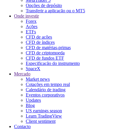
MetaTrader 5
Opções de depósito
Transferir a aplicação ou o MT5
Onde investir
Forex
Ações
ETFs
CFD de ações
CFD de índices
CFD de matérias-primas
CFD de criptomoeda
CFD de fundos ETF
Especificação do instrumento
SpaceX
Mercado
Market news
Cotações em tempo real
Calendário de trading
Eventos corporativos
Updates
Blog
US earnings season
Learn TradingView
Client sentiment
Contacto