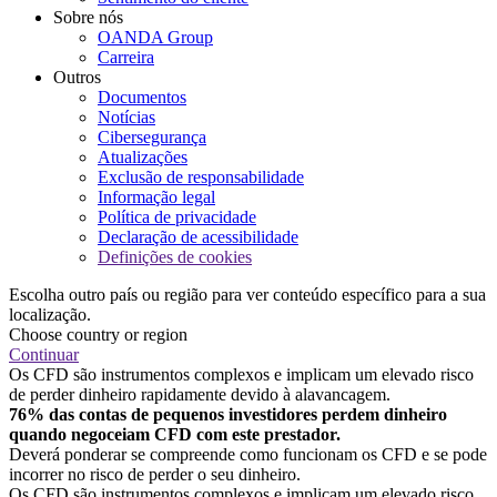
Sobre nós
OANDA Group
Carreira
Outros
Documentos
Notícias
Cibersegurança
Atualizações
Exclusão de responsabilidade
Informação legal
Política de privacidade
Declaração de acessibilidade
Definições de cookies
Escolha outro país ou região para ver conteúdo específico para a sua
localização.
Choose country or region
Continuar
Os CFD são instrumentos complexos e implicam um elevado risco
de perder dinheiro rapidamente devido à alavancagem.
76% das contas de pequenos investidores perdem dinheiro
quando negoceiam CFD com este prestador.
Deverá ponderar se compreende como funcionam os CFD e se pode
incorrer no risco de perder o seu dinheiro.
Os CFD são instrumentos complexos e implicam um elevado risco