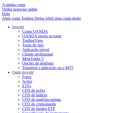
A minha conta
Venha negociar online
Help
Abrir conta
Trading
Demo
Abrir uma conta demo
Investir
Conta OANDA
OANDA stocks account
TradingView
Taxas de juro
Aplicação móvel
Cliente profissional
MetaTrader 5
Opções de depósito
Transferir a aplicação ou o MT5
Onde investir
Forex
Ações
ETFs
CFD de ações
CFD de índices
CFD de matérias-primas
CFD de criptomoeda
CFD de fundos ETF