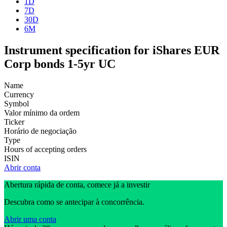
1D
7D
30D
6M
Instrument specification for iShares EUR
Corp bonds 1-5yr UC
Name
Currency
Symbol
Valor mínimo da ordem
Ticker
Horário de negociação
Type
Hours of accepting orders
ISIN
Abrir conta
Abertura rápida de conta, comece já a investir
Descubra como se antecipar à concorrência.
Abrir uma conta