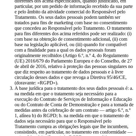
diferentes dos acima especificados, quando justificado, em
particular, por um pedido de informação recebido da sua parte
e pelo âmbito da atividade comercial do Responsável pelo
Tratamento. Os seus dados pessoais podem também ser
tratados para fins de marketing com base no consentimento
que concedeu ao Responsável pelo Tratamento. O tratamento
para fins diferentes dos acima referidos pode ser realizado: (i)
com base na obtenção de consentimento adicional, (ii) com
base na legislação aplicável, ou (iii) quando for compatível
com a finalidade para a qual os dados pessoais foram
originalmente recolhidos (Artigo 6.º, n.º 4, do Regulamento
(UE) 2016/679 do Parlamento Europeu e do Conselho, de 27
de abril de 2016, relativo à proteção das pessoas singulares no
que diz respeito ao tratamento de dados pessoais e à livre
circulação desses dados e que revoga a Diretiva 95/46/CE,
(doravante: «RGPD»).
A base jurídica para o tratamento dos seus dados pessoais é: a.
na medida em que o tratamento seja necessário para a
execução do Contrato de Serviços de Informação e Educação
ou do Contrato de Conta de Demonstração e para a tomada de
medidas antes da celebração de um contrato — artigo 6.º, n.º
1, alínea b) do RGPD; b. na medida em que o tratamento de
dados seja necessário para que o Responsável pelo
Tratamento cumpra as obrigações legais que lhe incumbem,
consistindo, em particular, no tratamento em conformidade —