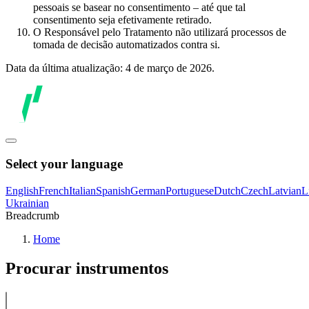
pessoais se basear no consentimento – até que tal
consentimento seja efetivamente retirado.
O Responsável pelo Tratamento não utilizará processos de
tomada de decisão automatizados contra si.
Data da última atualização: 4 de março de 2026.
Select your language
English
French
Italian
Spanish
German
Portuguese
Dutch
Czech
Latvian
L
Ukrainian
Breadcrumb
Home
Procurar instrumentos