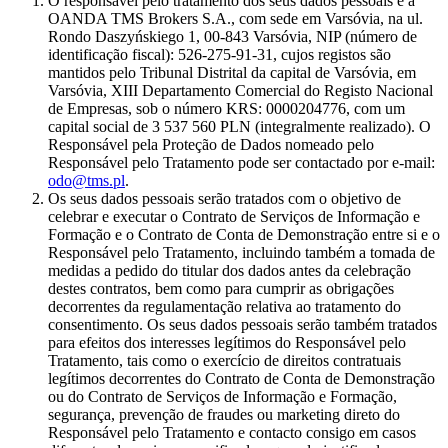
O responsável pelo tratamento dos seus dados pessoais é a
OANDA TMS Brokers S.A., com sede em Varsóvia, na ul.
Rondo Daszyńskiego 1, 00-843 Varsóvia, NIP (número de
identificação fiscal): 526-275-91-31, cujos registos são
mantidos pelo Tribunal Distrital da capital de Varsóvia, em
Varsóvia, XIII Departamento Comercial do Registo Nacional
de Empresas, sob o número KRS: 0000204776, com um
capital social de 3 537 560 PLN (integralmente realizado). O
Responsável pela Proteção de Dados nomeado pelo
Responsável pelo Tratamento pode ser contactado por e-mail:
odo@tms.pl
.
Os seus dados pessoais serão tratados com o objetivo de
celebrar e executar o Contrato de Serviços de Informação e
Formação e o Contrato de Conta de Demonstração entre si e o
Responsável pelo Tratamento, incluindo também a tomada de
medidas a pedido do titular dos dados antes da celebração
destes contratos, bem como para cumprir as obrigações
decorrentes da regulamentação relativa ao tratamento do
consentimento. Os seus dados pessoais serão também tratados
para efeitos dos interesses legítimos do Responsável pelo
Tratamento, tais como o exercício de direitos contratuais
legítimos decorrentes do Contrato de Conta de Demonstração
ou do Contrato de Serviços de Informação e Formação,
segurança, prevenção de fraudes ou marketing direto do
Responsável pelo Tratamento e contacto consigo em casos