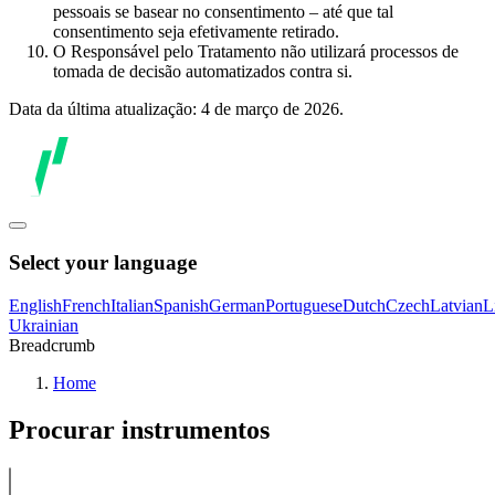
pessoais se basear no consentimento – até que tal
consentimento seja efetivamente retirado.
O Responsável pelo Tratamento não utilizará processos de
tomada de decisão automatizados contra si.
Data da última atualização: 4 de março de 2026.
Select your language
English
French
Italian
Spanish
German
Portuguese
Dutch
Czech
Latvian
L
Ukrainian
Breadcrumb
Home
Procurar instrumentos