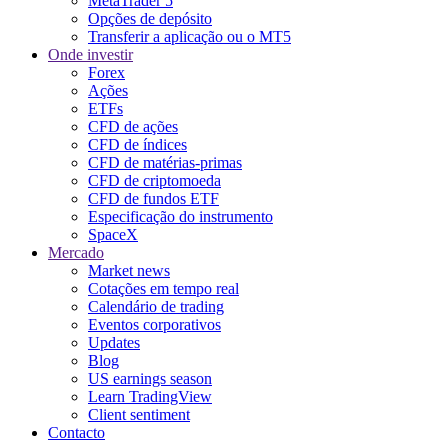
MetaTrader 5
Opções de depósito
Transferir a aplicação ou o MT5
Onde investir
Forex
Ações
ETFs
CFD de ações
CFD de índices
CFD de matérias-primas
CFD de criptomoeda
CFD de fundos ETF
Especificação do instrumento
SpaceX
Mercado
Market news
Cotações em tempo real
Calendário de trading
Eventos corporativos
Updates
Blog
US earnings season
Learn TradingView
Client sentiment
Contacto