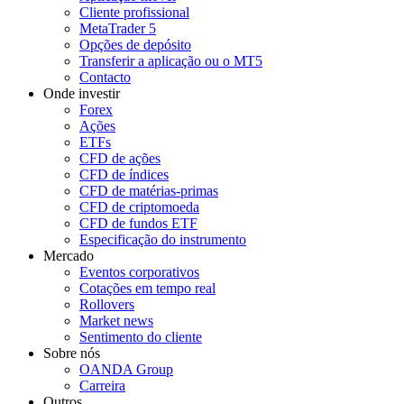
Cliente profissional
MetaTrader 5
Opções de depósito
Transferir a aplicação ou o MT5
Contacto
Onde investir
Forex
Ações
ETFs
CFD de ações
CFD de índices
CFD de matérias-primas
CFD de criptomoeda
CFD de fundos ETF
Especificação do instrumento
Mercado
Eventos corporativos
Cotações em tempo real
Rollovers
Market news
Sentimento do cliente
Sobre nós
OANDA Group
Carreira
Outros