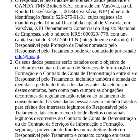
O responsável pelo tratamento dos seus dados pessoais é a
OANDA TMS Brokers S.A., com sede em Varsóvia, na ul.
Rondo Daszyńskiego 1, 00-843 Varsóvia, NIP (número de
identificação fiscal): 526-275-91-31, cujos registos são
mantidos pelo Tribunal Distrital da capital de Varsóvia, em
Varsóvia, XIII Departamento Comercial do Registo Nacional
de Empresas, sob o número KRS: 0000204776, com um
capital social de 3 537 560 PLN (integralmente realizado). O
Responsável pela Proteção de Dados nomeado pelo
Responsável pelo Tratamento pode ser contactado por e-mail:
odo@tms.pl
.
Os seus dados pessoais serão tratados com o objetivo de
celebrar e executar o Contrato de Serviços de Informação e
Formação e o Contrato de Conta de Demonstração entre si e o
Responsável pelo Tratamento, incluindo também a tomada de
medidas a pedido do titular dos dados antes da celebração
destes contratos, bem como para cumprir as obrigações
decorrentes da regulamentação relativa ao tratamento do
consentimento. Os seus dados pessoais serão também tratados
para efeitos dos interesses legítimos do Responsável pelo
Tratamento, tais como o exercício de direitos contratuais
legítimos decorrentes do Contrato de Conta de Demonstração
ou do Contrato de Serviços de Informação e Formação,
segurança, prevenção de fraudes ou marketing direto do
Responsável pelo Tratamento e contacto consigo em casos