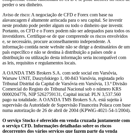
perder o seu dinheiro.
Aviso de risco: A negociação de CFD e Forex com base na
alavancagem é altamente arriscada para o seu capital. Se investir
neste produto pode perder algum ou todo o dinheiro que investir.
Portanto, os CFD e o Forex podem não ser adequados para todos os
investidores. Certifique-se de que compreende os riscos envolvidos
e, se necessário, procure aconselhamento independente. A
informação contida neste website não se dirige a destinatários de um
país específico e não se destina à distribuição a países onde a
distribuição ou utilização desta informação seria incompatível com
as leis, requisitos e regulamentos locais.
A OANDA TMS Brokers S.A. com sede social em Varsóvia,
Warsaw UNIT, Daszyńskiego 1, 00-843 Varsóvia, registada pelo
Tribunal Distrital da Capital de Varsóvia em Varsóvia, 13.ª Divisão
Comercial do Registo do Tribunal Nacional sob o número KRS
0000204776, NIP 5262759131, Capital inicial: PLN 3,537.560
pago na totalidade. A OANDA TMS Brokers S.A. está sujeita à
supervisão da Autoridade de Supervisão Financeira Polaca com base
numa autorização de 26 de abril de 2004 (KPWiG-4021-54-1/2004).
O serviço Stocks é oferecido em venda cruzada juntamente com
o serviço CFD. Informações detalhadas sobre os riscos
decorrentes dos vários serviços que fazem parte da venda