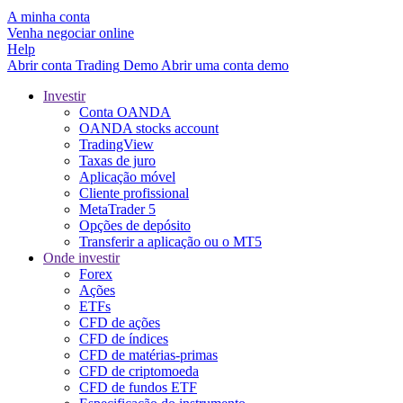
A minha conta
Venha negociar online
Help
Abrir conta
Trading
Demo
Abrir uma conta demo
Investir
Conta OANDA
OANDA stocks account
TradingView
Taxas de juro
Aplicação móvel
Cliente profissional
MetaTrader 5
Opções de depósito
Transferir a aplicação ou o MT5
Onde investir
Forex
Ações
ETFs
CFD de ações
CFD de índices
CFD de matérias-primas
CFD de criptomoeda
CFD de fundos ETF