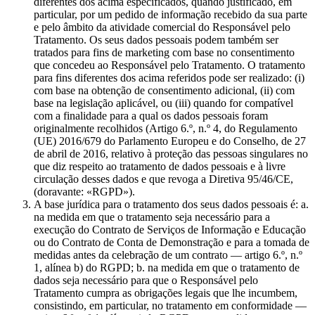
diferentes dos acima especificados, quando justificado, em
particular, por um pedido de informação recebido da sua parte
e pelo âmbito da atividade comercial do Responsável pelo
Tratamento. Os seus dados pessoais podem também ser
tratados para fins de marketing com base no consentimento
que concedeu ao Responsável pelo Tratamento. O tratamento
para fins diferentes dos acima referidos pode ser realizado: (i)
com base na obtenção de consentimento adicional, (ii) com
base na legislação aplicável, ou (iii) quando for compatível
com a finalidade para a qual os dados pessoais foram
originalmente recolhidos (Artigo 6.º, n.º 4, do Regulamento
(UE) 2016/679 do Parlamento Europeu e do Conselho, de 27
de abril de 2016, relativo à proteção das pessoas singulares no
que diz respeito ao tratamento de dados pessoais e à livre
circulação desses dados e que revoga a Diretiva 95/46/CE,
(doravante: «RGPD»).
A base jurídica para o tratamento dos seus dados pessoais é: a.
na medida em que o tratamento seja necessário para a
execução do Contrato de Serviços de Informação e Educação
ou do Contrato de Conta de Demonstração e para a tomada de
medidas antes da celebração de um contrato — artigo 6.º, n.º
1, alínea b) do RGPD; b. na medida em que o tratamento de
dados seja necessário para que o Responsável pelo
Tratamento cumpra as obrigações legais que lhe incumbem,
consistindo, em particular, no tratamento em conformidade —