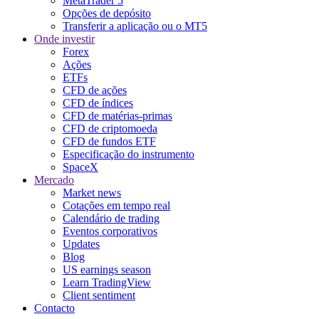
MetaTrader 5
Opções de depósito
Transferir a aplicação ou o MT5
Onde investir
Forex
Ações
ETFs
CFD de ações
CFD de índices
CFD de matérias-primas
CFD de criptomoeda
CFD de fundos ETF
Especificação do instrumento
SpaceX
Mercado
Market news
Cotações em tempo real
Calendário de trading
Eventos corporativos
Updates
Blog
US earnings season
Learn TradingView
Client sentiment
Contacto