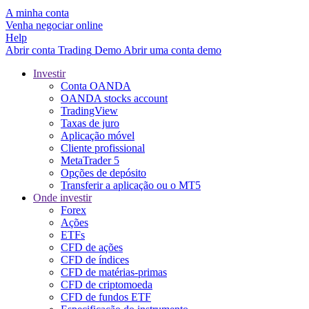
A minha conta
Venha negociar online
Help
Abrir conta
Trading
Demo
Abrir uma conta demo
Investir
Conta OANDA
OANDA stocks account
TradingView
Taxas de juro
Aplicação móvel
Cliente profissional
MetaTrader 5
Opções de depósito
Transferir a aplicação ou o MT5
Onde investir
Forex
Ações
ETFs
CFD de ações
CFD de índices
CFD de matérias-primas
CFD de criptomoeda
CFD de fundos ETF