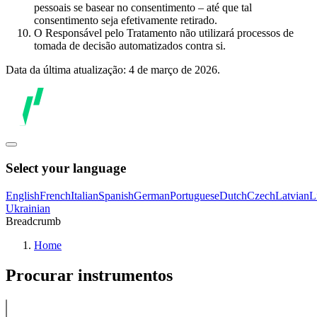
pessoais se basear no consentimento – até que tal
consentimento seja efetivamente retirado.
O Responsável pelo Tratamento não utilizará processos de
tomada de decisão automatizados contra si.
Data da última atualização: 4 de março de 2026.
Select your language
English
French
Italian
Spanish
German
Portuguese
Dutch
Czech
Latvian
L
Ukrainian
Breadcrumb
Home
Procurar instrumentos