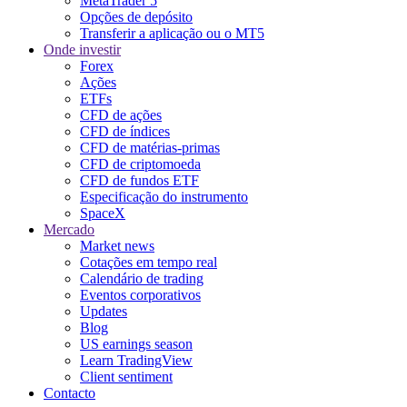
MetaTrader 5
Opções de depósito
Transferir a aplicação ou o MT5
Onde investir
Forex
Ações
ETFs
CFD de ações
CFD de índices
CFD de matérias-primas
CFD de criptomoeda
CFD de fundos ETF
Especificação do instrumento
SpaceX
Mercado
Market news
Cotações em tempo real
Calendário de trading
Eventos corporativos
Updates
Blog
US earnings season
Learn TradingView
Client sentiment
Contacto