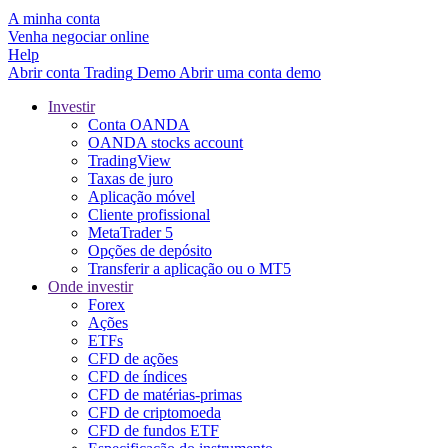
A minha conta
Venha negociar online
Help
Abrir conta
Trading
Demo
Abrir uma conta demo
Investir
Conta OANDA
OANDA stocks account
TradingView
Taxas de juro
Aplicação móvel
Cliente profissional
MetaTrader 5
Opções de depósito
Transferir a aplicação ou o MT5
Onde investir
Forex
Ações
ETFs
CFD de ações
CFD de índices
CFD de matérias-primas
CFD de criptomoeda
CFD de fundos ETF