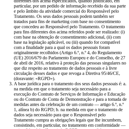
diferentes dos acima especificados, quando justificado, em
particular, por um pedido de informação recebido da sua parte
e pelo âmbito da atividade comercial do Responsável pelo
Tratamento. Os seus dados pessoais podem também ser
tratados para fins de marketing com base no consentimento
que concedeu ao Responsável pelo Tratamento. O tratamento
para fins diferentes dos acima referidos pode ser realizado: (i)
com base na obtenção de consentimento adicional, (ii) com
base na legislação aplicável, ou (iii) quando for compatível
com a finalidade para a qual os dados pessoais foram
originalmente recolhidos (Artigo 6.º, n.º 4, do Regulamento
(UE) 2016/679 do Parlamento Europeu e do Conselho, de 27
de abril de 2016, relativo à proteção das pessoas singulares no
que diz respeito ao tratamento de dados pessoais e à livre
circulação desses dados e que revoga a Diretiva 95/46/CE,
(doravante: «RGPD»).
A base jurídica para o tratamento dos seus dados pessoais é: a.
na medida em que o tratamento seja necessário para a
execução do Contrato de Serviços de Informação e Educação
ou do Contrato de Conta de Demonstração e para a tomada de
medidas antes da celebração de um contrato — artigo 6.º, n.º
1, alínea b) do RGPD; b. na medida em que o tratamento de
dados seja necessário para que o Responsável pelo
Tratamento cumpra as obrigações legais que lhe incumbem,
consistindo, em particular, no tratamento em conformidade —