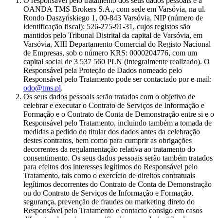
O responsável pelo tratamento dos seus dados pessoais é a
OANDA TMS Brokers S.A., com sede em Varsóvia, na ul.
Rondo Daszyńskiego 1, 00-843 Varsóvia, NIP (número de
identificação fiscal): 526-275-91-31, cujos registos são
mantidos pelo Tribunal Distrital da capital de Varsóvia, em
Varsóvia, XIII Departamento Comercial do Registo Nacional
de Empresas, sob o número KRS: 0000204776, com um
capital social de 3 537 560 PLN (integralmente realizado). O
Responsável pela Proteção de Dados nomeado pelo
Responsável pelo Tratamento pode ser contactado por e-mail:
odo@tms.pl
.
Os seus dados pessoais serão tratados com o objetivo de
celebrar e executar o Contrato de Serviços de Informação e
Formação e o Contrato de Conta de Demonstração entre si e o
Responsável pelo Tratamento, incluindo também a tomada de
medidas a pedido do titular dos dados antes da celebração
destes contratos, bem como para cumprir as obrigações
decorrentes da regulamentação relativa ao tratamento do
consentimento. Os seus dados pessoais serão também tratados
para efeitos dos interesses legítimos do Responsável pelo
Tratamento, tais como o exercício de direitos contratuais
legítimos decorrentes do Contrato de Conta de Demonstração
ou do Contrato de Serviços de Informação e Formação,
segurança, prevenção de fraudes ou marketing direto do
Responsável pelo Tratamento e contacto consigo em casos