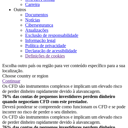
Carreira
Outros
Documentos
Notícias
Cibersegurança
Atualizações
Exclusão de responsabilidade
Informação legal
Política de privacidade
Declaração de acessibilidade
Definições de cookies
Escolha outro país ou região para ver conteúdo específico para a sua
localização.
Choose country or region
Continuar
Os CFD são instrumentos complexos e implicam um elevado risco
de perder dinheiro rapidamente devido à alavancagem.
76% das contas de pequenos investidores perdem dinheiro
quando negoceiam CFD com este prestador.
Deverá ponderar se compreende como funcionam os CFD e se pode
incorrer no risco de perder o seu dinheiro.
Os CFD são instrumentos complexos e implicam um elevado risco
de perder dinheiro rapidamente devido à alavancagem.
76% das contas de pequenos investidores perdem dinheiro