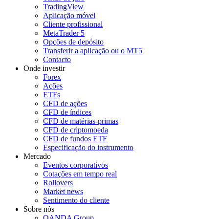
TradingView
Aplicação móvel
Cliente profissional
MetaTrader 5
Opções de depósito
Transferir a aplicação ou o MT5
Contacto
Onde investir
Forex
Ações
ETFs
CFD de ações
CFD de índices
CFD de matérias-primas
CFD de criptomoeda
CFD de fundos ETF
Especificação do instrumento
Mercado
Eventos corporativos
Cotações em tempo real
Rollovers
Market news
Sentimento do cliente
Sobre nós
OANDA Group