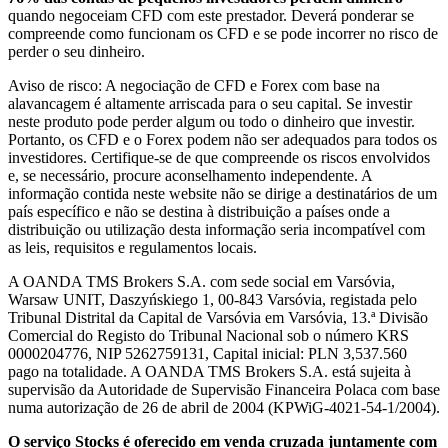
quando negoceiam CFD com este prestador. Deverá ponderar se
compreende como funcionam os CFD e se pode incorrer no risco de
perder o seu dinheiro.
Aviso de risco: A negociação de CFD e Forex com base na
alavancagem é altamente arriscada para o seu capital. Se investir
neste produto pode perder algum ou todo o dinheiro que investir.
Portanto, os CFD e o Forex podem não ser adequados para todos os
investidores. Certifique-se de que compreende os riscos envolvidos
e, se necessário, procure aconselhamento independente. A
informação contida neste website não se dirige a destinatários de um
país específico e não se destina à distribuição a países onde a
distribuição ou utilização desta informação seria incompatível com
as leis, requisitos e regulamentos locais.
A OANDA TMS Brokers S.A. com sede social em Varsóvia,
Warsaw UNIT, Daszyńskiego 1, 00-843 Varsóvia, registada pelo
Tribunal Distrital da Capital de Varsóvia em Varsóvia, 13.ª Divisão
Comercial do Registo do Tribunal Nacional sob o número KRS
0000204776, NIP 5262759131, Capital inicial: PLN 3,537.560
pago na totalidade. A OANDA TMS Brokers S.A. está sujeita à
supervisão da Autoridade de Supervisão Financeira Polaca com base
numa autorização de 26 de abril de 2004 (KPWiG-4021-54-1/2004).
O serviço Stocks é oferecido em venda cruzada juntamente com