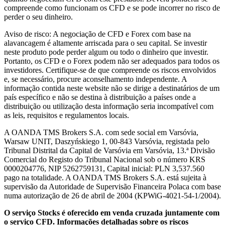
compreende como funcionam os CFD e se pode incorrer no risco de
perder o seu dinheiro.
Aviso de risco: A negociação de CFD e Forex com base na
alavancagem é altamente arriscada para o seu capital. Se investir
neste produto pode perder algum ou todo o dinheiro que investir.
Portanto, os CFD e o Forex podem não ser adequados para todos os
investidores. Certifique-se de que compreende os riscos envolvidos
e, se necessário, procure aconselhamento independente. A
informação contida neste website não se dirige a destinatários de um
país específico e não se destina à distribuição a países onde a
distribuição ou utilização desta informação seria incompatível com
as leis, requisitos e regulamentos locais.
A OANDA TMS Brokers S.A. com sede social em Varsóvia,
Warsaw UNIT, Daszyńskiego 1, 00-843 Varsóvia, registada pelo
Tribunal Distrital da Capital de Varsóvia em Varsóvia, 13.ª Divisão
Comercial do Registo do Tribunal Nacional sob o número KRS
0000204776, NIP 5262759131, Capital inicial: PLN 3,537.560
pago na totalidade. A OANDA TMS Brokers S.A. está sujeita à
supervisão da Autoridade de Supervisão Financeira Polaca com base
numa autorização de 26 de abril de 2004 (KPWiG-4021-54-1/2004).
O serviço Stocks é oferecido em venda cruzada juntamente com
o serviço CFD. Informações detalhadas sobre os riscos