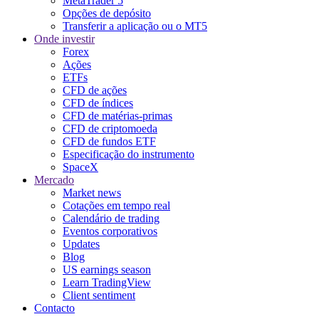
MetaTrader 5
Opções de depósito
Transferir a aplicação ou o MT5
Onde investir
Forex
Ações
ETFs
CFD de ações
CFD de índices
CFD de matérias-primas
CFD de criptomoeda
CFD de fundos ETF
Especificação do instrumento
SpaceX
Mercado
Market news
Cotações em tempo real
Calendário de trading
Eventos corporativos
Updates
Blog
US earnings season
Learn TradingView
Client sentiment
Contacto