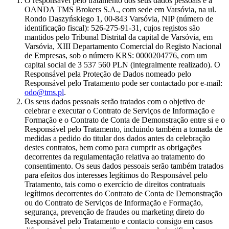
O responsável pelo tratamento dos seus dados pessoais é a
OANDA TMS Brokers S.A., com sede em Varsóvia, na ul.
Rondo Daszyńskiego 1, 00-843 Varsóvia, NIP (número de
identificação fiscal): 526-275-91-31, cujos registos são
mantidos pelo Tribunal Distrital da capital de Varsóvia, em
Varsóvia, XIII Departamento Comercial do Registo Nacional
de Empresas, sob o número KRS: 0000204776, com um
capital social de 3 537 560 PLN (integralmente realizado). O
Responsável pela Proteção de Dados nomeado pelo
Responsável pelo Tratamento pode ser contactado por e-mail:
odo@tms.pl
.
Os seus dados pessoais serão tratados com o objetivo de
celebrar e executar o Contrato de Serviços de Informação e
Formação e o Contrato de Conta de Demonstração entre si e o
Responsável pelo Tratamento, incluindo também a tomada de
medidas a pedido do titular dos dados antes da celebração
destes contratos, bem como para cumprir as obrigações
decorrentes da regulamentação relativa ao tratamento do
consentimento. Os seus dados pessoais serão também tratados
para efeitos dos interesses legítimos do Responsável pelo
Tratamento, tais como o exercício de direitos contratuais
legítimos decorrentes do Contrato de Conta de Demonstração
ou do Contrato de Serviços de Informação e Formação,
segurança, prevenção de fraudes ou marketing direto do
Responsável pelo Tratamento e contacto consigo em casos