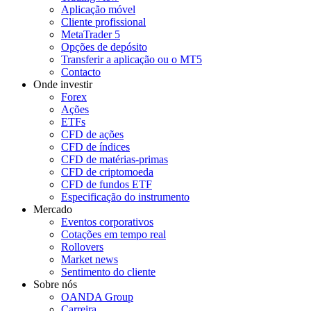
Aplicação móvel
Cliente profissional
MetaTrader 5
Opções de depósito
Transferir a aplicação ou o MT5
Contacto
Onde investir
Forex
Ações
ETFs
CFD de ações
CFD de índices
CFD de matérias-primas
CFD de criptomoeda
CFD de fundos ETF
Especificação do instrumento
Mercado
Eventos corporativos
Cotações em tempo real
Rollovers
Market news
Sentimento do cliente
Sobre nós
OANDA Group
Carreira