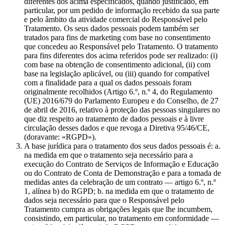
diferentes dos acima especificados, quando justificado, em
particular, por um pedido de informação recebido da sua parte
e pelo âmbito da atividade comercial do Responsável pelo
Tratamento. Os seus dados pessoais podem também ser
tratados para fins de marketing com base no consentimento
que concedeu ao Responsável pelo Tratamento. O tratamento
para fins diferentes dos acima referidos pode ser realizado: (i)
com base na obtenção de consentimento adicional, (ii) com
base na legislação aplicável, ou (iii) quando for compatível
com a finalidade para a qual os dados pessoais foram
originalmente recolhidos (Artigo 6.º, n.º 4, do Regulamento
(UE) 2016/679 do Parlamento Europeu e do Conselho, de 27
de abril de 2016, relativo à proteção das pessoas singulares no
que diz respeito ao tratamento de dados pessoais e à livre
circulação desses dados e que revoga a Diretiva 95/46/CE,
(doravante: «RGPD»).
A base jurídica para o tratamento dos seus dados pessoais é: a.
na medida em que o tratamento seja necessário para a
execução do Contrato de Serviços de Informação e Educação
ou do Contrato de Conta de Demonstração e para a tomada de
medidas antes da celebração de um contrato — artigo 6.º, n.º
1, alínea b) do RGPD; b. na medida em que o tratamento de
dados seja necessário para que o Responsável pelo
Tratamento cumpra as obrigações legais que lhe incumbem,
consistindo, em particular, no tratamento em conformidade —