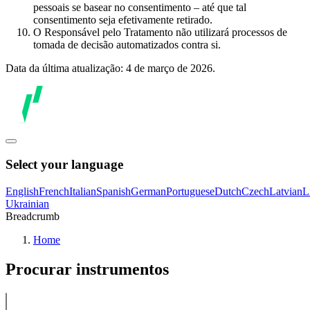
pessoais se basear no consentimento – até que tal
consentimento seja efetivamente retirado.
O Responsável pelo Tratamento não utilizará processos de
tomada de decisão automatizados contra si.
Data da última atualização: 4 de março de 2026.
Select your language
English
French
Italian
Spanish
German
Portuguese
Dutch
Czech
Latvian
L
Ukrainian
Breadcrumb
Home
Procurar instrumentos