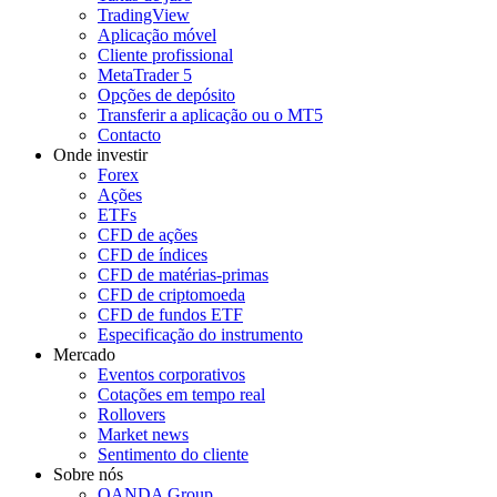
TradingView
Aplicação móvel
Cliente profissional
MetaTrader 5
Opções de depósito
Transferir a aplicação ou o MT5
Contacto
Onde investir
Forex
Ações
ETFs
CFD de ações
CFD de índices
CFD de matérias-primas
CFD de criptomoeda
CFD de fundos ETF
Especificação do instrumento
Mercado
Eventos corporativos
Cotações em tempo real
Rollovers
Market news
Sentimento do cliente
Sobre nós
OANDA Group