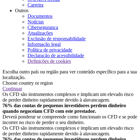
Carreira
Outros
Documentos
Notícias
Cibersegurança
Atualizações
Exclusão de responsabilidade
Informação legal
Política de privacidade
Declaração de acessibilidade
Definições de cookies
Escolha outro país ou região para ver conteúdo específico para a sua
localização.
Choose country or region
Continuar
Os CFD são instrumentos complexos e implicam um elevado risco
de perder dinheiro rapidamente devido à alavancagem.
76% das contas de pequenos investidores perdem dinheiro
quando negoceiam CFD com este prestador.
Deverá ponderar se compreende como funcionam os CFD e se pode
incorrer no risco de perder o seu dinheiro.
Os CFD são instrumentos complexos e implicam um elevado risco
de perder dinheiro rapidamente devido à alavancagem.
76% das contas de pequenos investidores perdem dinheiro