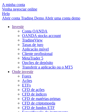
A minha conta
Venha negociar online
Help
Abrir conta
Trading
Demo
Abrir uma conta demo
Investir
Conta OANDA
OANDA stocks account
TradingView
Taxas de juro
Aplicação móvel
Cliente profissional
MetaTrader 5
Opções de depósito
Transferir a aplicação ou o MT5
Onde investir
Forex
Ações
ETFs
CFD de ações
CFD de índices
CFD de matérias-primas
CFD de criptomoeda
CFD de fundos ETF