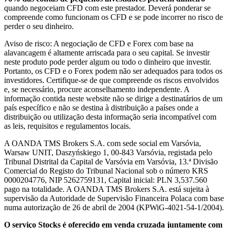
quando negoceiam CFD com este prestador. Deverá ponderar se
compreende como funcionam os CFD e se pode incorrer no risco de
perder o seu dinheiro.
Aviso de risco: A negociação de CFD e Forex com base na
alavancagem é altamente arriscada para o seu capital. Se investir
neste produto pode perder algum ou todo o dinheiro que investir.
Portanto, os CFD e o Forex podem não ser adequados para todos os
investidores. Certifique-se de que compreende os riscos envolvidos
e, se necessário, procure aconselhamento independente. A
informação contida neste website não se dirige a destinatários de um
país específico e não se destina à distribuição a países onde a
distribuição ou utilização desta informação seria incompatível com
as leis, requisitos e regulamentos locais.
A OANDA TMS Brokers S.A. com sede social em Varsóvia,
Warsaw UNIT, Daszyńskiego 1, 00-843 Varsóvia, registada pelo
Tribunal Distrital da Capital de Varsóvia em Varsóvia, 13.ª Divisão
Comercial do Registo do Tribunal Nacional sob o número KRS
0000204776, NIP 5262759131, Capital inicial: PLN 3,537.560
pago na totalidade. A OANDA TMS Brokers S.A. está sujeita à
supervisão da Autoridade de Supervisão Financeira Polaca com base
numa autorização de 26 de abril de 2004 (KPWiG-4021-54-1/2004).
O serviço Stocks é oferecido em venda cruzada juntamente com