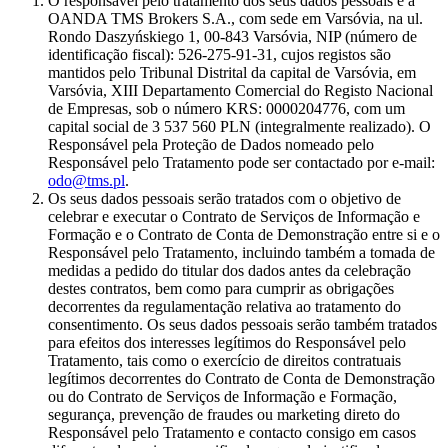
O responsável pelo tratamento dos seus dados pessoais é a
OANDA TMS Brokers S.A., com sede em Varsóvia, na ul.
Rondo Daszyńskiego 1, 00-843 Varsóvia, NIP (número de
identificação fiscal): 526-275-91-31, cujos registos são
mantidos pelo Tribunal Distrital da capital de Varsóvia, em
Varsóvia, XIII Departamento Comercial do Registo Nacional
de Empresas, sob o número KRS: 0000204776, com um
capital social de 3 537 560 PLN (integralmente realizado). O
Responsável pela Proteção de Dados nomeado pelo
Responsável pelo Tratamento pode ser contactado por e-mail:
odo@tms.pl
.
Os seus dados pessoais serão tratados com o objetivo de
celebrar e executar o Contrato de Serviços de Informação e
Formação e o Contrato de Conta de Demonstração entre si e o
Responsável pelo Tratamento, incluindo também a tomada de
medidas a pedido do titular dos dados antes da celebração
destes contratos, bem como para cumprir as obrigações
decorrentes da regulamentação relativa ao tratamento do
consentimento. Os seus dados pessoais serão também tratados
para efeitos dos interesses legítimos do Responsável pelo
Tratamento, tais como o exercício de direitos contratuais
legítimos decorrentes do Contrato de Conta de Demonstração
ou do Contrato de Serviços de Informação e Formação,
segurança, prevenção de fraudes ou marketing direto do
Responsável pelo Tratamento e contacto consigo em casos