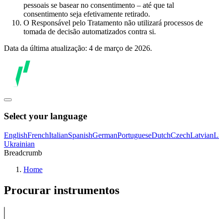
pessoais se basear no consentimento – até que tal
consentimento seja efetivamente retirado.
O Responsável pelo Tratamento não utilizará processos de
tomada de decisão automatizados contra si.
Data da última atualização: 4 de março de 2026.
Select your language
English
French
Italian
Spanish
German
Portuguese
Dutch
Czech
Latvian
L
Ukrainian
Breadcrumb
Home
Procurar instrumentos