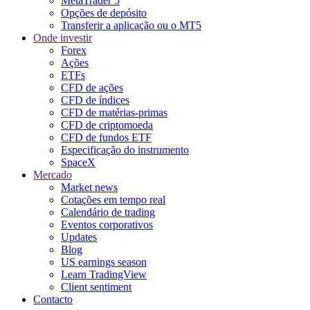
MetaTrader 5
Opções de depósito
Transferir a aplicação ou o MT5
Onde investir
Forex
Ações
ETFs
CFD de ações
CFD de índices
CFD de matérias-primas
CFD de criptomoeda
CFD de fundos ETF
Especificação do instrumento
SpaceX
Mercado
Market news
Cotações em tempo real
Calendário de trading
Eventos corporativos
Updates
Blog
US earnings season
Learn TradingView
Client sentiment
Contacto