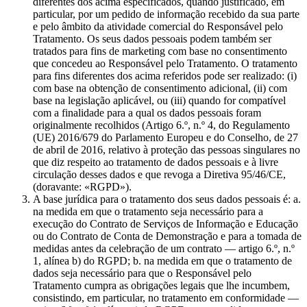
diferentes dos acima especificados, quando justificado, em
particular, por um pedido de informação recebido da sua parte
e pelo âmbito da atividade comercial do Responsável pelo
Tratamento. Os seus dados pessoais podem também ser
tratados para fins de marketing com base no consentimento
que concedeu ao Responsável pelo Tratamento. O tratamento
para fins diferentes dos acima referidos pode ser realizado: (i)
com base na obtenção de consentimento adicional, (ii) com
base na legislação aplicável, ou (iii) quando for compatível
com a finalidade para a qual os dados pessoais foram
originalmente recolhidos (Artigo 6.º, n.º 4, do Regulamento
(UE) 2016/679 do Parlamento Europeu e do Conselho, de 27
de abril de 2016, relativo à proteção das pessoas singulares no
que diz respeito ao tratamento de dados pessoais e à livre
circulação desses dados e que revoga a Diretiva 95/46/CE,
(doravante: «RGPD»).
A base jurídica para o tratamento dos seus dados pessoais é: a.
na medida em que o tratamento seja necessário para a
execução do Contrato de Serviços de Informação e Educação
ou do Contrato de Conta de Demonstração e para a tomada de
medidas antes da celebração de um contrato — artigo 6.º, n.º
1, alínea b) do RGPD; b. na medida em que o tratamento de
dados seja necessário para que o Responsável pelo
Tratamento cumpra as obrigações legais que lhe incumbem,
consistindo, em particular, no tratamento em conformidade —