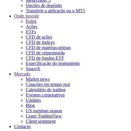
MetaTrader 5
Opções de depósito
Transferir a aplicação ou o MT5
Onde investir
Forex
Ações
ETFs
CFD de ações
CFD de índices
CFD de matérias-primas
CFD de criptomoeda
CFD de fundos ETF
Especificação do instrumento
SpaceX
Mercado
Market news
Cotações em tempo real
Calendário de trading
Eventos corporativos
Updates
Blog
US earnings season
Learn TradingView
Client sentiment
Contacto