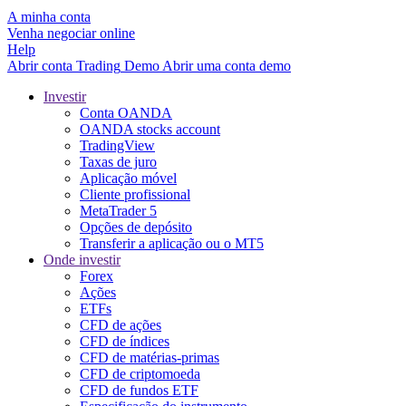
A minha conta
Venha negociar online
Help
Abrir conta
Trading
Demo
Abrir uma conta demo
Investir
Conta OANDA
OANDA stocks account
TradingView
Taxas de juro
Aplicação móvel
Cliente profissional
MetaTrader 5
Opções de depósito
Transferir a aplicação ou o MT5
Onde investir
Forex
Ações
ETFs
CFD de ações
CFD de índices
CFD de matérias-primas
CFD de criptomoeda
CFD de fundos ETF