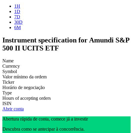
1H
1D
7D
30D
6M
Instrument specification for Amundi S&P
500 II UCITS ETF
Name
Currency
Symbol
Valor mínimo da ordem
Ticker
Horário de negociação
Type
Hours of accepting orders
ISIN
Abrir conta
Abertura rápida de conta, comece já a investir
Descubra como se antecipar à concorrência.