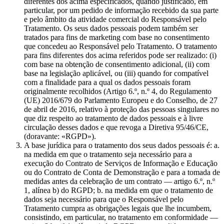
diferentes dos acima especificados, quando justificado, em
particular, por um pedido de informação recebido da sua parte
e pelo âmbito da atividade comercial do Responsável pelo
Tratamento. Os seus dados pessoais podem também ser
tratados para fins de marketing com base no consentimento
que concedeu ao Responsável pelo Tratamento. O tratamento
para fins diferentes dos acima referidos pode ser realizado: (i)
com base na obtenção de consentimento adicional, (ii) com
base na legislação aplicável, ou (iii) quando for compatível
com a finalidade para a qual os dados pessoais foram
originalmente recolhidos (Artigo 6.º, n.º 4, do Regulamento
(UE) 2016/679 do Parlamento Europeu e do Conselho, de 27
de abril de 2016, relativo à proteção das pessoas singulares no
que diz respeito ao tratamento de dados pessoais e à livre
circulação desses dados e que revoga a Diretiva 95/46/CE,
(doravante: «RGPD»).
A base jurídica para o tratamento dos seus dados pessoais é: a.
na medida em que o tratamento seja necessário para a
execução do Contrato de Serviços de Informação e Educação
ou do Contrato de Conta de Demonstração e para a tomada de
medidas antes da celebração de um contrato — artigo 6.º, n.º
1, alínea b) do RGPD; b. na medida em que o tratamento de
dados seja necessário para que o Responsável pelo
Tratamento cumpra as obrigações legais que lhe incumbem,
consistindo, em particular, no tratamento em conformidade —