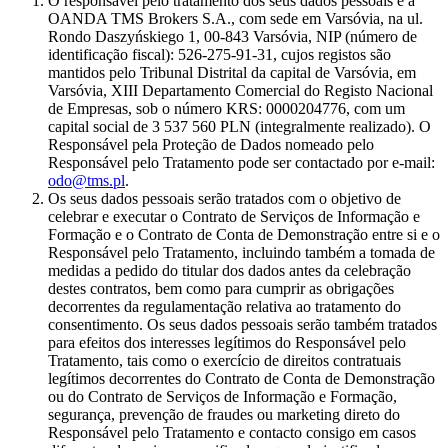
O responsável pelo tratamento dos seus dados pessoais é a
OANDA TMS Brokers S.A., com sede em Varsóvia, na ul.
Rondo Daszyńskiego 1, 00-843 Varsóvia, NIP (número de
identificação fiscal): 526-275-91-31, cujos registos são
mantidos pelo Tribunal Distrital da capital de Varsóvia, em
Varsóvia, XIII Departamento Comercial do Registo Nacional
de Empresas, sob o número KRS: 0000204776, com um
capital social de 3 537 560 PLN (integralmente realizado). O
Responsável pela Proteção de Dados nomeado pelo
Responsável pelo Tratamento pode ser contactado por e-mail:
odo@tms.pl
.
Os seus dados pessoais serão tratados com o objetivo de
celebrar e executar o Contrato de Serviços de Informação e
Formação e o Contrato de Conta de Demonstração entre si e o
Responsável pelo Tratamento, incluindo também a tomada de
medidas a pedido do titular dos dados antes da celebração
destes contratos, bem como para cumprir as obrigações
decorrentes da regulamentação relativa ao tratamento do
consentimento. Os seus dados pessoais serão também tratados
para efeitos dos interesses legítimos do Responsável pelo
Tratamento, tais como o exercício de direitos contratuais
legítimos decorrentes do Contrato de Conta de Demonstração
ou do Contrato de Serviços de Informação e Formação,
segurança, prevenção de fraudes ou marketing direto do
Responsável pelo Tratamento e contacto consigo em casos