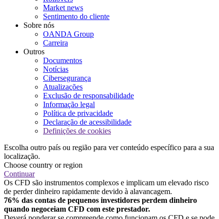
Market news
Sentimento do cliente
Sobre nós
OANDA Group
Carreira
Outros
Documentos
Notícias
Cibersegurança
Atualizações
Exclusão de responsabilidade
Informação legal
Política de privacidade
Declaração de acessibilidade
Definições de cookies
Escolha outro país ou região para ver conteúdo específico para a sua
localização.
Choose country or region
Continuar
Os CFD são instrumentos complexos e implicam um elevado risco
de perder dinheiro rapidamente devido à alavancagem.
76% das contas de pequenos investidores perdem dinheiro
quando negoceiam CFD com este prestador.
Deverá ponderar se compreende como funcionam os CFD e se pode