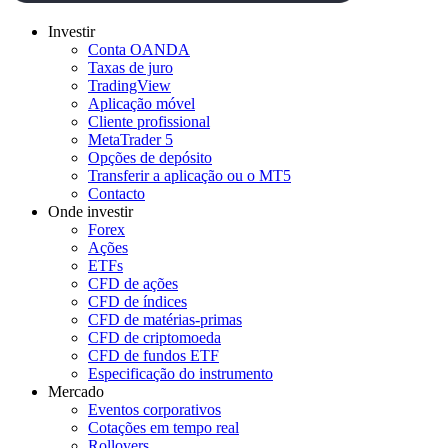
Investir
Conta OANDA
Taxas de juro
TradingView
Aplicação móvel
Cliente profissional
MetaTrader 5
Opções de depósito
Transferir a aplicação ou o MT5
Contacto
Onde investir
Forex
Ações
ETFs
CFD de ações
CFD de índices
CFD de matérias-primas
CFD de criptomoeda
CFD de fundos ETF
Especificação do instrumento
Mercado
Eventos corporativos
Cotações em tempo real
Rollovers