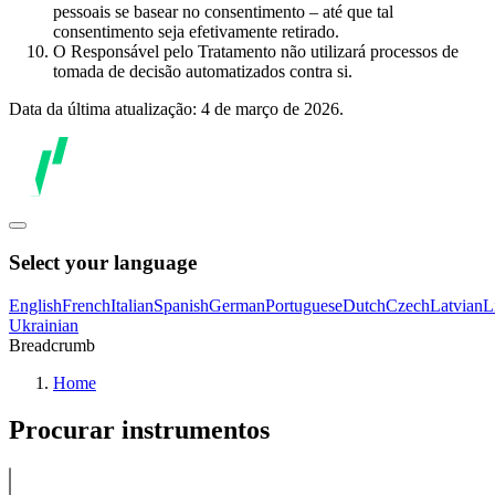
pessoais se basear no consentimento – até que tal
consentimento seja efetivamente retirado.
O Responsável pelo Tratamento não utilizará processos de
tomada de decisão automatizados contra si.
Data da última atualização: 4 de março de 2026.
Select your language
English
French
Italian
Spanish
German
Portuguese
Dutch
Czech
Latvian
L
Ukrainian
Breadcrumb
Home
Procurar instrumentos