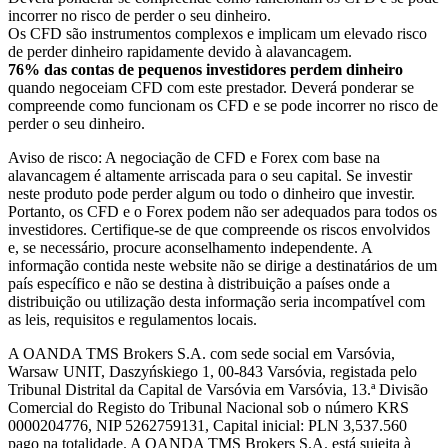
incorrer no risco de perder o seu dinheiro.
Os CFD são instrumentos complexos e implicam um elevado risco
de perder dinheiro rapidamente devido à alavancagem.
76% das contas de pequenos investidores perdem dinheiro
quando negoceiam CFD com este prestador. Deverá ponderar se
compreende como funcionam os CFD e se pode incorrer no risco de
perder o seu dinheiro.
Aviso de risco: A negociação de CFD e Forex com base na
alavancagem é altamente arriscada para o seu capital. Se investir
neste produto pode perder algum ou todo o dinheiro que investir.
Portanto, os CFD e o Forex podem não ser adequados para todos os
investidores. Certifique-se de que compreende os riscos envolvidos
e, se necessário, procure aconselhamento independente. A
informação contida neste website não se dirige a destinatários de um
país específico e não se destina à distribuição a países onde a
distribuição ou utilização desta informação seria incompatível com
as leis, requisitos e regulamentos locais.
A OANDA TMS Brokers S.A. com sede social em Varsóvia,
Warsaw UNIT, Daszyńskiego 1, 00-843 Varsóvia, registada pelo
Tribunal Distrital da Capital de Varsóvia em Varsóvia, 13.ª Divisão
Comercial do Registo do Tribunal Nacional sob o número KRS
0000204776, NIP 5262759131, Capital inicial: PLN 3,537.560
pago na totalidade. A OANDA TMS Brokers S.A. está sujeita à