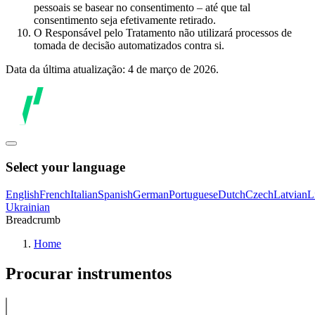
pessoais se basear no consentimento – até que tal
consentimento seja efetivamente retirado.
O Responsável pelo Tratamento não utilizará processos de
tomada de decisão automatizados contra si.
Data da última atualização: 4 de março de 2026.
Select your language
English
French
Italian
Spanish
German
Portuguese
Dutch
Czech
Latvian
L
Ukrainian
Breadcrumb
Home
Procurar instrumentos