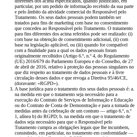
diferentes dos acima especificados, quando justificado, em
particular, por um pedido de informação recebido da sua parte
e pelo âmbito da atividade comercial do Responsável pelo
Tratamento. Os seus dados pessoais podem também ser
tratados para fins de marketing com base no consentimento
que concedeu ao Responsável pelo Tratamento. O tratamento
para fins diferentes dos acima referidos pode ser realizado: (i)
com base na obtenção de consentimento adicional, (ii) com
base na legislação aplicável, ou (iii) quando for compatível
com a finalidade para a qual os dados pessoais foram
originalmente recolhidos (Artigo 6.º, n.º 4, do Regulamento
(UE) 2016/679 do Parlamento Europeu e do Conselho, de 27
de abril de 2016, relativo à proteção das pessoas singulares no
que diz respeito ao tratamento de dados pessoais e à livre
circulação desses dados e que revoga a Diretiva 95/46/CE,
(doravante: «RGPD»).
A base jurídica para o tratamento dos seus dados pessoais é: a.
na medida em que o tratamento seja necessário para a
execução do Contrato de Serviços de Informação e Educação
ou do Contrato de Conta de Demonstração e para a tomada de
medidas antes da celebração de um contrato — artigo 6.º, n.º
1, alínea b) do RGPD; b. na medida em que o tratamento de
dados seja necessário para que o Responsável pelo
Tratamento cumpra as obrigações legais que lhe incumbem,
consistindo, em particular, no tratamento em conformidade —