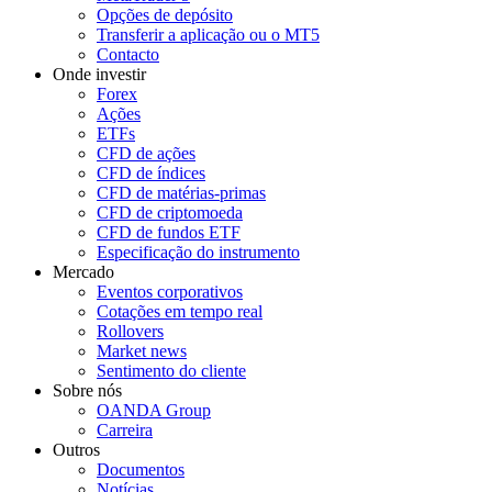
Opções de depósito
Transferir a aplicação ou o MT5
Contacto
Onde investir
Forex
Ações
ETFs
CFD de ações
CFD de índices
CFD de matérias-primas
CFD de criptomoeda
CFD de fundos ETF
Especificação do instrumento
Mercado
Eventos corporativos
Cotações em tempo real
Rollovers
Market news
Sentimento do cliente
Sobre nós
OANDA Group
Carreira
Outros
Documentos
Notícias