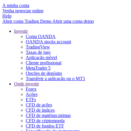
A minha conta
Venha negociar online
Help
Abrir conta
Trading
Demo
Abrir uma conta demo
Investir
Conta OANDA
OANDA stocks account
TradingView
Taxas de juro
Aplicação móvel
Cliente profissional
MetaTrader 5
Opções de depósito
Transferir a aplicação ou o MT5
Onde investir
Forex
Ações
ETFs
CFD de ações
CFD de índices
CFD de matérias-primas
CFD de criptomoeda
CFD de fundos ETF