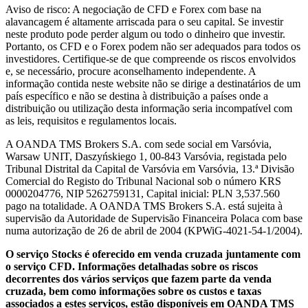
Aviso de risco: A negociação de CFD e Forex com base na
alavancagem é altamente arriscada para o seu capital. Se investir
neste produto pode perder algum ou todo o dinheiro que investir.
Portanto, os CFD e o Forex podem não ser adequados para todos os
investidores. Certifique-se de que compreende os riscos envolvidos
e, se necessário, procure aconselhamento independente. A
informação contida neste website não se dirige a destinatários de um
país específico e não se destina à distribuição a países onde a
distribuição ou utilização desta informação seria incompatível com
as leis, requisitos e regulamentos locais.
A OANDA TMS Brokers S.A. com sede social em Varsóvia,
Warsaw UNIT, Daszyńskiego 1, 00-843 Varsóvia, registada pelo
Tribunal Distrital da Capital de Varsóvia em Varsóvia, 13.ª Divisão
Comercial do Registo do Tribunal Nacional sob o número KRS
0000204776, NIP 5262759131, Capital inicial: PLN 3,537.560
pago na totalidade. A OANDA TMS Brokers S.A. está sujeita à
supervisão da Autoridade de Supervisão Financeira Polaca com base
numa autorização de 26 de abril de 2004 (KPWiG-4021-54-1/2004).
O serviço Stocks é oferecido em venda cruzada juntamente com
o serviço CFD. Informações detalhadas sobre os riscos
decorrentes dos vários serviços que fazem parte da venda
cruzada, bem como informações sobre os custos e taxas
associados a estes serviços, estão disponíveis em OANDA TMS