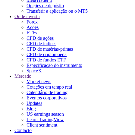
MetaTrader 5
Opções de depósito
Transferir a aplicação ou o MT5
Onde investir
Forex
Ações
ETFs
CFD de ações
CFD de índices
CFD de matérias-primas
CFD de criptomoeda
CFD de fundos ETF
Especificação do instrumento
SpaceX
Mercado
Market news
Cotações em tempo real
Calendário de trading
Eventos corporativos
Updates
Blog
US earnings season
Learn TradingView
Client sentiment
Contacto