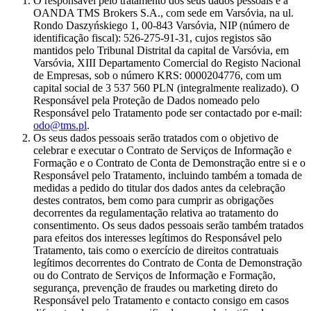
O responsável pelo tratamento dos seus dados pessoais é a
OANDA TMS Brokers S.A., com sede em Varsóvia, na ul.
Rondo Daszyńskiego 1, 00-843 Varsóvia, NIP (número de
identificação fiscal): 526-275-91-31, cujos registos são
mantidos pelo Tribunal Distrital da capital de Varsóvia, em
Varsóvia, XIII Departamento Comercial do Registo Nacional
de Empresas, sob o número KRS: 0000204776, com um
capital social de 3 537 560 PLN (integralmente realizado). O
Responsável pela Proteção de Dados nomeado pelo
Responsável pelo Tratamento pode ser contactado por e-mail:
odo@tms.pl
.
Os seus dados pessoais serão tratados com o objetivo de
celebrar e executar o Contrato de Serviços de Informação e
Formação e o Contrato de Conta de Demonstração entre si e o
Responsável pelo Tratamento, incluindo também a tomada de
medidas a pedido do titular dos dados antes da celebração
destes contratos, bem como para cumprir as obrigações
decorrentes da regulamentação relativa ao tratamento do
consentimento. Os seus dados pessoais serão também tratados
para efeitos dos interesses legítimos do Responsável pelo
Tratamento, tais como o exercício de direitos contratuais
legítimos decorrentes do Contrato de Conta de Demonstração
ou do Contrato de Serviços de Informação e Formação,
segurança, prevenção de fraudes ou marketing direto do
Responsável pelo Tratamento e contacto consigo em casos