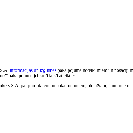
 S.A.
informācijas un izglītības
pakalpojuma noteikumiem un nosacījumiem
no šī pakalpojuma jebkurā laikā atteikties.
ers S.A. par produktiem un pakalpojumiem, piemēram, jaunumiem un 