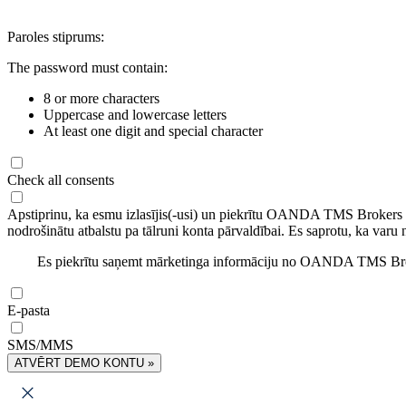
Paroles stiprums:
The password must contain:
8 or more characters
Uppercase and lowercase letters
At least one digit and special character
Check all consents
Apstiprinu, ka esmu izlasījis(-usi) un piekrītu OANDA TMS Brokers
nodrošinātu atbalstu pa tālruni konta pārvaldībai. Es saprotu, ka varu 
Es piekrītu saņemt mārketinga informāciju no OANDA TMS Brok
E-pasta
SMS/MMS
ATVĒRT DEMO KONTU »