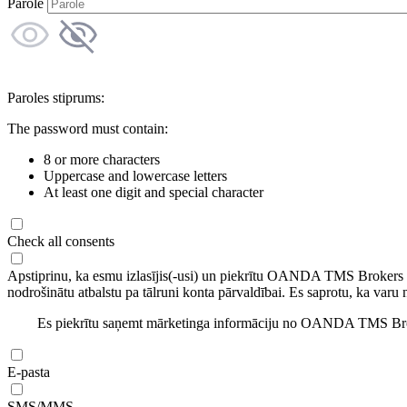
Parole
Paroles stiprums:
The password must contain:
8 or more characters
Uppercase and lowercase letters
At least one digit and special character
Check all consents
Apstiprinu, ka esmu izlasījis(-usi) un piekrītu OANDA TMS Brokers
nodrošinātu atbalstu pa tālruni konta pārvaldībai. Es saprotu, ka varu 
Es piekrītu saņemt mārketinga informāciju no OANDA TMS Brok
E-pasta
SMS/MMS