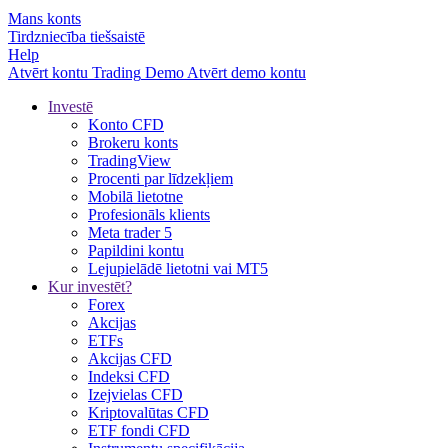
Mans konts
Tirdzniecība tiešsaistē
Help
Atvērt kontu
Trading
Demo
Atvērt demo kontu
Investē
Konto CFD
Brokeru konts
TradingView
Procenti par līdzekļiem
Mobilā lietotne
Profesionāls klients
Meta trader 5
Papildini kontu
Lejupielādē lietotni vai MT5
Kur investēt?
Forex
Akcijas
ETFs
Akcijas CFD
Indeksi CFD
Izejvielas CFD
Kriptovalūtas CFD
ETF fondi CFD