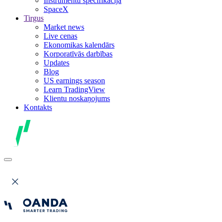
Instrumentu specifikācija
SpaceX
Tirgus
Market news
Live cenas
Ekonomikas kalendārs
Korporatīvās darbības
Updates
Blog
US earnings season
Learn TradingView
Klientu noskaņojums
Kontakts