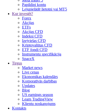
Meta trader 5
Papildini kontu
Lejupielādē lietotni vai MT5
Kur investēt?
Forex
Akcijas
ETFs
Akcijas CFD
Indeksi CFD
Izejvielas CFD
Kriptovalūtas CFD
ETF fondi CFD
Instrumentu specifikācija
SpaceX
Tirgus
Market news
Live cenas
Ekonomikas kalendārs
Korporatīvās darbības
Updates
Blog
US earnings season
Learn TradingView
Klientu noskaņojums
Kontakts