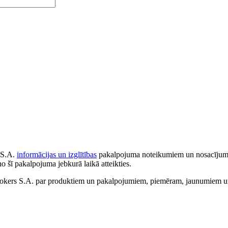
 S.A.
informācijas un izglītības
pakalpojuma noteikumiem un nosacījumiem
no šī pakalpojuma jebkurā laikā atteikties.
ers S.A. par produktiem un pakalpojumiem, piemēram, jaunumiem un 