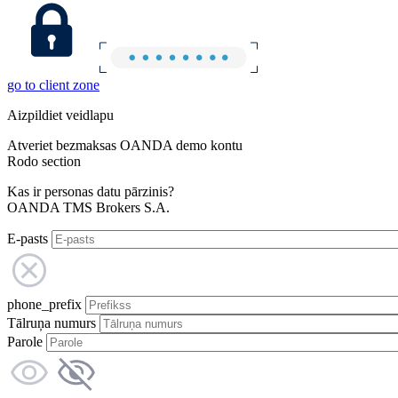
go to client zone
Aizpildiet veidlapu
Atveriet bezmaksas OANDA demo kontu
Rodo section
Kas ir personas datu pārzinis?
OANDA TMS Brokers S.A.
E-pasts
phone_prefix
Tālruņa numurs
Parole