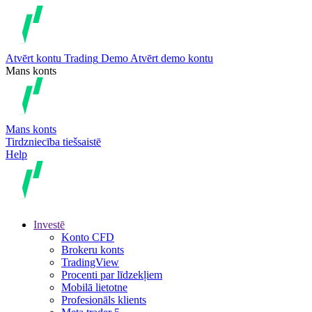
Atvērt kontu
Trading
Demo
Atvērt demo kontu
Mans konts
Mans konts
Tirdzniecība tiešsaistē
Help
Investē
Konto CFD
Brokeru konts
TradingView
Procenti par līdzekļiem
Mobilā lietotne
Profesionāls klients