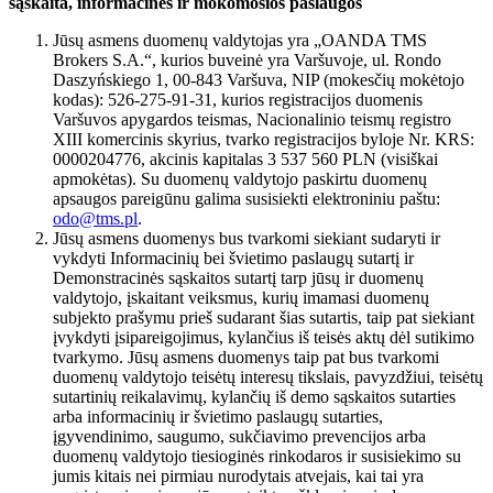
sąskaita, informacinės ir mokomosios paslaugos
Jūsų asmens duomenų valdytojas yra „OANDA TMS
Brokers S.A.“, kurios buveinė yra Varšuvoje, ul. Rondo
Daszyńskiego 1, 00-843 Varšuva, NIP (mokesčių mokėtojo
kodas): 526-275-91-31, kurios registracijos duomenis
Varšuvos apygardos teismas, Nacionalinio teismų registro
XIII komercinis skyrius, tvarko registracijos byloje Nr. KRS:
0000204776, akcinis kapitalas 3 537 560 PLN (visiškai
apmokėtas). Su duomenų valdytojo paskirtu duomenų
apsaugos pareigūnu galima susisiekti elektroniniu paštu:
odo@tms.pl
.
Jūsų asmens duomenys bus tvarkomi siekiant sudaryti ir
vykdyti Informacinių bei švietimo paslaugų sutartį ir
Demonstracinės sąskaitos sutartį tarp jūsų ir duomenų
valdytojo, įskaitant veiksmus, kurių imamasi duomenų
subjekto prašymu prieš sudarant šias sutartis, taip pat siekiant
įvykdyti įsipareigojimus, kylančius iš teisės aktų dėl sutikimo
tvarkymo. Jūsų asmens duomenys taip pat bus tvarkomi
duomenų valdytojo teisėtų interesų tikslais, pavyzdžiui, teisėtų
sutartinių reikalavimų, kylančių iš demo sąskaitos sutarties
arba informacinių ir švietimo paslaugų sutarties,
įgyvendinimo, saugumo, sukčiavimo prevencijos arba
duomenų valdytojo tiesioginės rinkodaros ir susisiekimo su
jumis kitais nei pirmiau nurodytais atvejais, kai tai yra