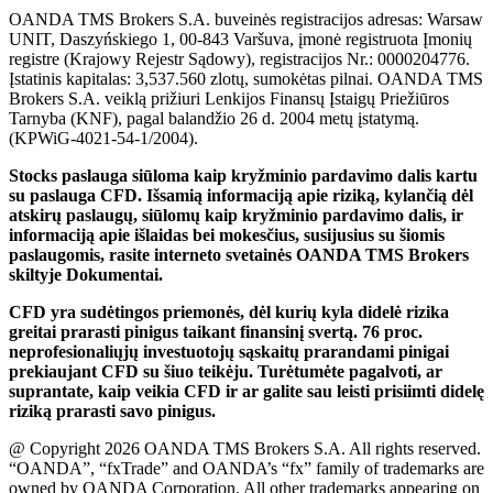
OANDA TMS Brokers S.A. buveinės registracijos adresas: Warsaw
UNIT, Daszyńskiego 1, 00-843 Varšuva, įmonė registruota Įmonių
registre (Krajowy Rejestr Sądowy), registracijos Nr.: 0000204776.
Įstatinis kapitalas: 3,537.560 zlotų, sumokėtas pilnai. OANDA TMS
Brokers S.A. veiklą prižiuri Lenkijos Finansų Įstaigų Priežiūros
Tarnyba (KNF), pagal balandžio 26 d. 2004 metų įstatymą.
(KPWiG-4021-54-1/2004).
Stocks paslauga siūloma kaip kryžminio pardavimo dalis kartu
su paslauga CFD. Išsamią informaciją apie riziką, kylančią dėl
atskirų paslaugų, siūlomų kaip kryžminio pardavimo dalis, ir
informaciją apie išlaidas bei mokesčius, susijusius su šiomis
paslaugomis, rasite interneto svetainės OANDA TMS Brokers
skiltyje Dokumentai.
CFD yra sudėtingos priemonės, dėl kurių kyla didelė rizika
greitai prarasti pinigus taikant finansinį svertą. 76 proc.
neprofesionaliųjų investuotojų sąskaitų prarandami pinigai
prekiaujant CFD su šiuo teikėju. Turėtumėte pagalvoti, ar
suprantate, kaip veikia CFD ir ar galite sau leisti prisiimti didelę
riziką prarasti savo pinigus.
@ Copyright 2026 OANDA TMS Brokers S.A. All rights reserved.
“OANDA”, “fxTrade” and OANDA’s “fx” family of trademarks are
owned by OANDA Corporation. All other trademarks appearing on