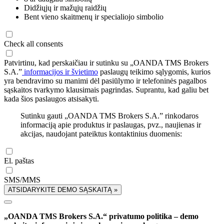
Didžiųjų ir mažųjų raidžių
Bent vieno skaitmenų ir specialiojo simbolio
Check all consents
Patvirtinu, kad perskaičiau ir sutinku su „OANDA TMS Brokers
S.A.”
informacijos ir švietimo
paslaugų teikimo sąlygomis, kurios
yra bendravimo su manimi dėl pasiūlymo ir telefoninės pagalbos
sąskaitos tvarkymo klausimais pagrindas. Suprantu, kad galiu bet
kada šios paslaugos atsisakyti.
Sutinku gauti „OANDA TMS Brokers S.A.” rinkodaros
informaciją apie produktus ir paslaugas, pvz., naujienas ir
akcijas, naudojant pateiktus kontaktinius duomenis:
El. paštas
SMS/MMS
ATSIDARYKITE DEMO SĄSKAITĄ »
„OANDA TMS Brokers S.A.“ privatumo politika – demo