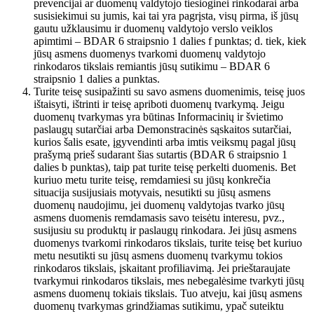
prevencijai ar duomenų valdytojo tiesioginei rinkodarai arba
susisiekimui su jumis, kai tai yra pagrįsta, visų pirma, iš jūsų
gautu užklausimu ir duomenų valdytojo verslo veiklos
apimtimi – BDAR 6 straipsnio 1 dalies f punktas; d. tiek, kiek
jūsų asmens duomenys tvarkomi duomenų valdytojo
rinkodaros tikslais remiantis jūsų sutikimu – BDAR 6
straipsnio 1 dalies a punktas.
Turite teisę susipažinti su savo asmens duomenimis, teisę juos
ištaisyti, ištrinti ir teisę apriboti duomenų tvarkymą. Jeigu
duomenų tvarkymas yra būtinas Informacinių ir švietimo
paslaugų sutarčiai arba Demonstracinės sąskaitos sutarčiai,
kurios šalis esate, įgyvendinti arba imtis veiksmų pagal jūsų
prašymą prieš sudarant šias sutartis (BDAR 6 straipsnio 1
dalies b punktas), taip pat turite teisę perkelti duomenis. Bet
kuriuo metu turite teisę, remdamiesi su jūsų konkrečia
situacija susijusiais motyvais, nesutikti su jūsų asmens
duomenų naudojimu, jei duomenų valdytojas tvarko jūsų
asmens duomenis remdamasis savo teisėtu interesu, pvz.,
susijusiu su produktų ir paslaugų rinkodara. Jei jūsų asmens
duomenys tvarkomi rinkodaros tikslais, turite teisę bet kuriuo
metu nesutikti su jūsų asmens duomenų tvarkymu tokios
rinkodaros tikslais, įskaitant profiliavimą. Jei prieštaraujate
tvarkymui rinkodaros tikslais, mes nebegalėsime tvarkyti jūsų
asmens duomenų tokiais tikslais. Tuo atveju, kai jūsų asmens
duomenų tvarkymas grindžiamas sutikimu, ypač suteiktu