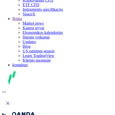
Kriptovaliutų CFD
ETF CFD
Instrumentų specifikacija
SpaceX
Rinka
Market news
Kainos gyvai
Ekonomikos kalendorius
Įmonių veiksmai
Updates
Blog
US earnings season
Learn TradingView
Klientų nuomonė
kontaktas