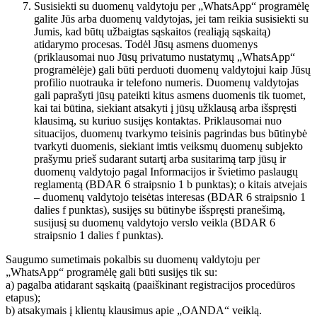
Susisiekti su duomenų valdytoju per „WhatsApp“ programėlę
galite Jūs arba duomenų valdytojas, jei tam reikia susisiekti su
Jumis, kad būtų užbaigtas sąskaitos (realiąją sąskaitą)
atidarymo procesas. Todėl Jūsų asmens duomenys
(priklausomai nuo Jūsų privatumo nustatymų „WhatsApp“
programėlėje) gali būti perduoti duomenų valdytojui kaip Jūsų
profilio nuotrauka ir telefono numeris. Duomenų valdytojas
gali paprašyti jūsų pateikti kitus asmens duomenis tik tuomet,
kai tai būtina, siekiant atsakyti į jūsų užklausą arba išspręsti
klausimą, su kuriuo susijęs kontaktas. Priklausomai nuo
situacijos, duomenų tvarkymo teisinis pagrindas bus būtinybė
tvarkyti duomenis, siekiant imtis veiksmų duomenų subjekto
prašymu prieš sudarant sutartį arba susitarimą tarp jūsų ir
duomenų valdytojo pagal Informacijos ir švietimo paslaugų
reglamentą (BDAR 6 straipsnio 1 b punktas); o kitais atvejais
– duomenų valdytojo teisėtas interesas (BDAR 6 straipsnio 1
dalies f punktas), susijęs su būtinybe išspręsti pranešimą,
susijusį su duomenų valdytojo verslo veikla (BDAR 6
straipsnio 1 dalies f punktas).
Saugumo sumetimais pokalbis su duomenų valdytoju per
„WhatsApp“ programėlę gali būti susijęs tik su:
a) pagalba atidarant sąskaitą (paaiškinant registracijos procedūros
etapus);
b) atsakymais į klientų klausimus apie „OANDA“ veiklą.