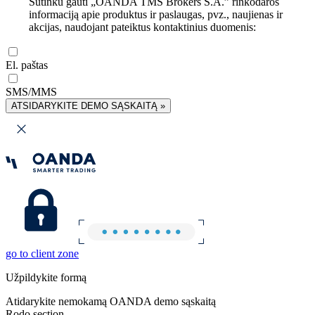
Sutinku gauti „OANDA TMS Brokers S.A.” rinkodaros
informaciją apie produktus ir paslaugas, pvz., naujienas ir
akcijas, naudojant pateiktus kontaktinius duomenis:
El. paštas
SMS/MMS
ATSIDARYKITE DEMO SĄSKAITĄ »
go to client zone
Užpildykite formą
Atidarykite nemokamą OANDA demo sąskaitą
Rodo section