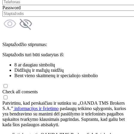
Password
Slaptažodžio stiprumas:
Slaptažodis turi būti sudarytas iš:
8 ar daugiau simbolių
Didžiųjų ir mažųjų raidžių
Bent vieno skaitmenų ir specialiojo simbolio
Check all consents
Patvirtinu, kad perskaičiau ir sutinku su „OANDA TMS Brokers
S.A.”
informacijos ir švietimo
paslaugų teikimo sąlygomis, kurios
yra bendravimo su manimi dėl pasiūlymo ir telefoninės pagalbos
sąskaitos tvarkymo klausimais pagrindas. Suprantu, kad galiu bet
kada šios paslaugos atsisakyti.