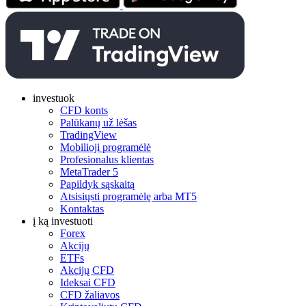
investuok
CFD konts
Palūkanų už lėšas
TradingView
Mobilioji programėlė
Profesionalus klientas
MetaTrader 5
Papildyk sąskaitą
Atsisiųsti programėlę arba MT5
Kontaktas
į ką investuoti
Forex
Akcijų
ETFs
Akcijų CFD
Ideksai CFD
CFD žaliavos