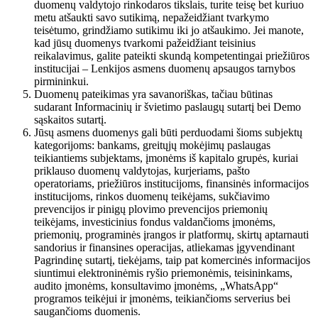
duomenų valdytojo rinkodaros tikslais, turite teisę bet kuriuo
metu atšaukti savo sutikimą, nepažeidžiant tvarkymo
teisėtumo, grindžiamo sutikimu iki jo atšaukimo. Jei manote,
kad jūsų duomenys tvarkomi pažeidžiant teisinius
reikalavimus, galite pateikti skundą kompetentingai priežiūros
institucijai – Lenkijos asmens duomenų apsaugos tarnybos
pirmininkui.
Duomenų pateikimas yra savanoriškas, tačiau būtinas
sudarant Informacinių ir švietimo paslaugų sutartį bei Demo
sąskaitos sutartį.
Jūsų asmens duomenys gali būti perduodami šioms subjektų
kategorijoms: bankams, greitųjų mokėjimų paslaugas
teikiantiems subjektams, įmonėms iš kapitalo grupės, kuriai
priklauso duomenų valdytojas, kurjeriams, pašto
operatoriams, priežiūros institucijoms, finansinės informacijos
institucijoms, rinkos duomenų teikėjams, sukčiavimo
prevencijos ir pinigų plovimo prevencijos priemonių
teikėjams, investicinius fondus valdančioms įmonėms,
priemonių, programinės įrangos ir platformų, skirtų aptarnauti
sandorius ir finansines operacijas, atliekamas įgyvendinant
Pagrindinę sutartį, tiekėjams, taip pat komercinės informacijos
siuntimui elektroninėmis ryšio priemonėmis, teisininkams,
audito įmonėms, konsultavimo įmonėms, „WhatsApp“
programos teikėjui ir įmonėms, teikiančioms serverius bei
saugančioms duomenis.