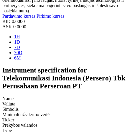
orientuodamasi į inovacijas, nuolat tyrinėja naujas technologijas ir
partnerystes, siekdama pagerinti savo paslaugas ir išplėsti savo
pasiekiamumą.
Pardavimo kursas
Pirkimo kursas
BID
0.0000
ASK
0.0000
1H
1D
7D
30D
6M
Instrument specification for
Telekomunikasi Indonesia (Persero) Tbk
Perusahaan Perseroan PT
Name
Valiuta
Simbolis
Minimali užsakymo vertė
Ticker
Prekybos valandos
Type