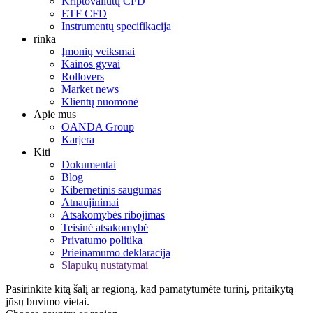
Kriptovaliutų CFD
ETF CFD
Instrumentų specifikacija
rinka
Įmonių veiksmai
Kainos gyvai
Rollovers
Market news
Klientų nuomonė
Apie mus
OANDA Group
Karjera
Kiti
Dokumentai
Blog
Kibernetinis saugumas
Atnaujinimai
Atsakomybės ribojimas
Teisinė atsakomybė
Privatumo politika
Prieinamumo deklaracija
Slapukų nustatymai
Pasirinkite kitą šalį ar regioną, kad pamatytumėte turinį, pritaikytą
jūsų buvimo vietai.