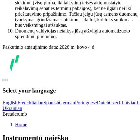
siekimui (visų pirma, iki taikytinų teisės aktų nustatytų
reikalavimų senaties terminų pabaigos), bet ne ilgiau nei iki
prieštaravimo pripažinimo. Tačiau jeigu jūsų asmens duomenų
tvarkymas grindžiamas sutikimu – iki tol, kol toks sutikimas
bus veiksmingai atšauktas.
Duomenų valdytojas netaikys jūsų atžvilgiu automatizuoto
sprendimų priėmimo.
Paskutinio atnaujinimo data: 2026 m. kovo 4 d.
Select your language
English
French
Italian
Spanish
German
Portuguese
Dutch
Czech
Latvian
L
Ukrainian
Breadcrumb
Home
Instrumentų paieška