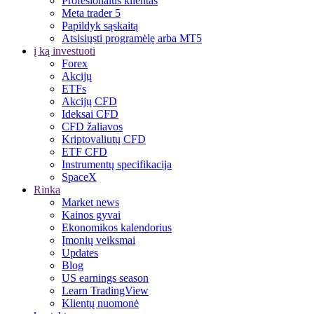
Profesionalus klientas
Meta trader 5
Papildyk sąskaitą
Atsisiųsti programėlę arba MT5
į ką investuoti
Forex
Akcijų
ETFs
Akcijų CFD
Ideksai CFD
CFD žaliavos
Kriptovaliutų CFD
ETF CFD
Instrumentų specifikacija
SpaceX
Rinka
Market news
Kainos gyvai
Ekonomikos kalendorius
Įmonių veiksmai
Updates
Blog
US earnings season
Learn TradingView
Klientų nuomonė