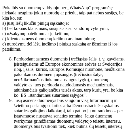
Pokalbis su duomenų valdytoju per „WhatsApp“ programėlę
niekada neapims jokių nuorodų ar priedų, taip pat nebus susijęs, be
kita ko, su:
a) jūsų lėšų likučiu pinigų sąskaitoje;
b) bet kokiais klausimais, susijusiais su sandorių vykdymu;
c) užsakymų pateikimu ar jų keitimu;
d) kliento asmens duomenų keitimu ar atnaujinimu;
e) nurodymų dėl lėšų įnešimo į pinigų sąskaitą ar išėmimo iš jos
pateikimu.
Perduodant asmens duomenis į trečiąsias šalis, t. y. gavėjams,
įsisteigusiems už Europos ekonominės erdvės ar Šveicarijos
ribų, į šalis, kurios, Europos Komisijos nuomone, neužtikrina
pakankamos duomenų apsaugos (trečiosios šalys,
neužtikrinančios tinkamo apsaugos lygio), duomenų
valdytojas juos perduoda naudodamasis mechanizmais,
atitinkančiais galiojančius teisės aktus, tarp kurių yra, be kita
ko, ES „standartinės sutartinės sąlygos“.
Jūsų asmens duomenys bus saugomi visą Informacinių ir
švietimo paslaugų sutarties arba Demonstracinės sąskaitos
sutarties galiojimo laikotarpį, taip pat po jų nutraukimo – per
įstatymuose nustatytą senaties terminą. Jeigu duomenų
tvarkymas grindžiamas duomenų valdytojo teisėtu interesu,
duomenys bus tvarkomi tiek, kiek būtina šių teisėtų interesų