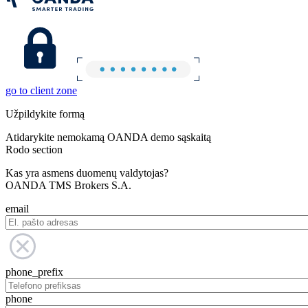
go to client zone
Užpildykite formą
Atidarykite nemokamą OANDA demo sąskaitą
Rodo section
Kas yra asmens duomenų valdytojas?
OANDA TMS Brokers S.A.
email
phone_prefix
phone