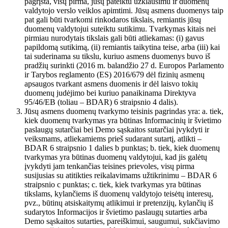
pagrįsta, visų pirma, jūsų pateiktu užklausimu ir duomenų
valdytojo verslo veiklos apimtimi. Jūsų asmens duomenys taip
pat gali būti tvarkomi rinkodaros tikslais, remiantis jūsų
duomenų valdytojui suteiktu sutikimu. Tvarkymas kitais nei
pirmiau nurodytais tikslais gali būti atliekamas: (i) gavus
papildomą sutikimą, (ii) remiantis taikytina teise, arba (iii) kai
tai suderinama su tikslu, kuriuo asmens duomenys buvo iš
pradžių surinkti (2016 m. balandžio 27 d. Europos Parlamento
ir Tarybos reglamento (ES) 2016/679 dėl fizinių asmenų
apsaugos tvarkant asmens duomenis ir dėl laisvo tokių
duomenų judėjimo bei kuriuo panaikinama Direktyva
95/46/EB (toliau – BDAR) 6 straipsnio 4 dalis).
Jūsų asmens duomenų tvarkymo teisinis pagrindas yra: a. tiek,
kiek duomenų tvarkymas yra būtinas Informacinių ir švietimo
paslaugų sutarčiai bei Demo sąskaitos sutarčiai įvykdyti ir
veiksmams, atliekamiems prieš sudarant sutartį, atlikti –
BDAR 6 straipsnio 1 dalies b punktas; b. tiek, kiek duomenų
tvarkymas yra būtinas duomenų valdytojui, kad jis galėtų
įvykdyti jam tenkančias teisines prievoles, visų pirma
susijusias su atitikties reikalavimams užtikrinimu – BDAR 6
straipsnio c punktas; c. tiek, kiek tvarkymas yra būtinas
tikslams, kylančiems iš duomenų valdytojo teisėtų interesų,
pvz., būtinų atsiskaitymų atlikimui ir pretenzijų, kylančių iš
sudarytos Informacijos ir švietimo paslaugų sutarties arba
Demo sąskaitos sutarties, pareiškimui, saugumui, sukčiavimo