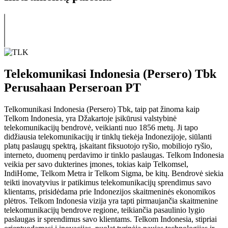
Telekomunikasi Indonesia (Persero) Tbk
Perusahaan Perseroan PT
Telkomunikasi Indonesia (Persero) Tbk, taip pat žinoma kaip
Telkom Indonesia, yra Džakartoje įsikūrusi valstybinė
telekomunikacijų bendrovė, veikianti nuo 1856 metų. Ji tapo
didžiausia telekomunikacijų ir tinklų tiekėja Indonezijoje, siūlanti
platų paslaugų spektrą, įskaitant fiksuotojo ryšio, mobiliojo ryšio,
interneto, duomenų perdavimo ir tinklo paslaugas. Telkom Indonesia
veikia per savo dukterines įmones, tokias kaip Telkomsel,
IndiHome, Telkom Metra ir Telkom Sigma, be kitų. Bendrovė siekia
teikti inovatyvius ir patikimus telekomunikacijų sprendimus savo
klientams, prisidėdama prie Indonezijos skaitmeninės ekonomikos
plėtros. Telkom Indonesia vizija yra tapti pirmaujančia skaitmenine
telekomunikacijų bendrove regione, teikiančia pasaulinio lygio
paslaugas ir sprendimus savo klientams. Telkom Indonesia, stipriai