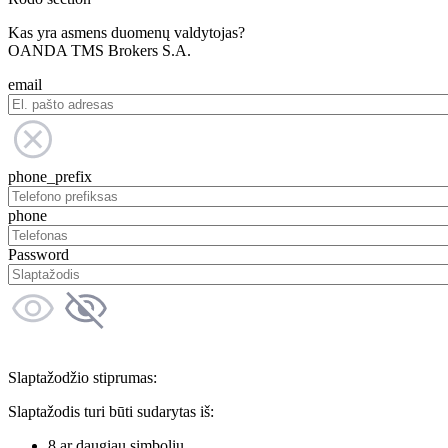
Kas yra asmens duomenų valdytojas?
OANDA TMS Brokers S.A.
email
phone_prefix
phone
Password
Slaptažodžio stiprumas:
Slaptažodis turi būti sudarytas iš:
8 ar daugiau simbolių