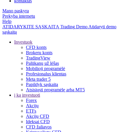
kontaktas
Mano paskyra
Prekyba internetu
Help
ATIDARYKITE SĄSKAITĄ
Trading
Demo
Atidaryti demo
sąskaitą
Investuok
CFD konts
Brokeru konts
TradingView
Palūkanų už lėšas
Mobilioji programėlė
Profesionalus klientas
Meta trader 5
Papildyk sąskaitą
Atsisiųsti programėlę arba MT5
į ką investuoti
Forex
Akcijų
ETFs
Akcijų CFD
Ideksai CFD
CFD žaliavos