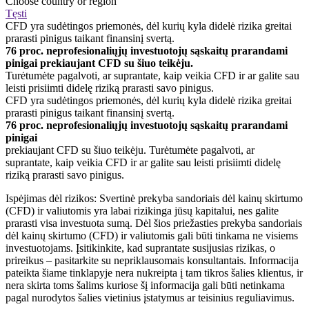
Choose country or region
Tęsti
CFD yra sudėtingos priemonės, dėl kurių kyla didelė rizika greitai
prarasti pinigus taikant finansinį svertą.
76 proc. neprofesionaliųjų investuotojų sąskaitų prarandami
pinigai prekiaujant CFD su šiuo teikėju.
Turėtumėte pagalvoti, ar suprantate, kaip veikia CFD ir ar galite sau
leisti prisiimti didelę riziką prarasti savo pinigus.
CFD yra sudėtingos priemonės, dėl kurių kyla didelė rizika greitai
prarasti pinigus taikant finansinį svertą.
76 proc. neprofesionaliųjų investuotojų sąskaitų prarandami
pinigai
prekiaujant CFD su šiuo teikėju. Turėtumėte pagalvoti, ar
suprantate, kaip veikia CFD ir ar galite sau leisti prisiimti didelę
riziką prarasti savo pinigus.
Ispėjimas dėl rizikos: Svertinė prekyba sandoriais dėl kainų skirtumo
(CFD) ir valiutomis yra labai rizikinga jūsų kapitalui, nes galite
prarasti visa investuota sumą. Dėl šios priežasties prekyba sandoriais
dėl kainų skirtumo (CFD) ir valiutomis gali būti tinkama ne visiems
investuotojams. Įsitikinkite, kad suprantate susijusias rizikas, o
prireikus – pasitarkite su nepriklausomais konsultantais. Informacija
pateikta šiame tinklapyje nera nukreipta į tam tikros šalies klientus, ir
nera skirta toms šalims kuriose šį informacija gali būti netinkama
pagal nurodytos šalies vietinius įstatymus ar teisinius reguliavimus.