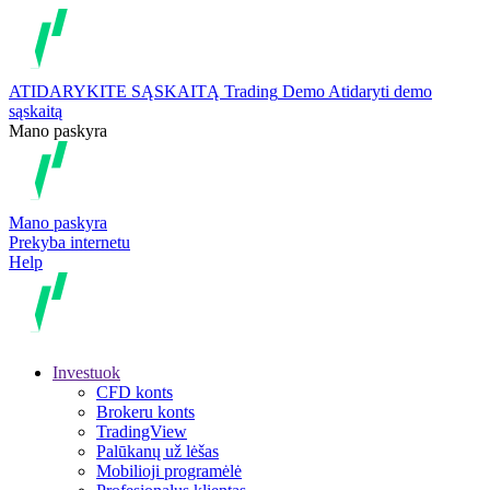
ATIDARYKITE SĄSKAITĄ
Trading
Demo
Atidaryti demo
sąskaitą
Mano paskyra
Mano paskyra
Prekyba internetu
Help
Investuok
CFD konts
Brokeru konts
TradingView
Palūkanų už lėšas
Mobilioji programėlė