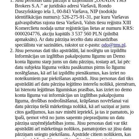
Jūsu personas datu pārziņš ir uzņēmums „OANDA TMS
Brokers S.A.” ar juridisko adresi Varšavā, Rondo
Daszyńskiego iela 1, 00-843 Varšava, NIP (nodokļu
identifikācijas numurs): 526-275-91-31, par kuru Varšavas
galvaspilsētas rajona tiesa Varšavā, Valsts tiesu reģistra XIII
Komerclietu nodaļa uztur reģistrācijas lietas ar numuru KRS:
0000204776, akciju kapitāls 3 537 560 PLN (pilnībā
apmaksāts). Ar datu pārziņa iecelto datu aizsardzības
speciālistu var sazināties, rakstot uz e-pastu:
odo@tms.pl
.
Jūsu personas dati tiks apstrādāti, lai noslēgtu un izpildītu
Informācijas un izglītības pakalpojumu līgumu un Demo
konta līgumu starp jums un datu pārziņu, tostarp arī, lai pēc
datu subjekta lūguma veiktu pasākumus pirms šo līgumu
noslēgšanas, kā arī lai izpildītu pienākumus, kas izriet no
noteikumiem par piekrišanas apstrādi. Jūsu personas dati tiks
apstrādāti arī datu pārziņa leģitīmo interešu nolūkā, piemēram,
lai īstenotu leģitīmas līgumiskas prasības, kas izriet no demo
konta līguma vai informācijas un izglītības pakalpojumu
līguma, drošības nodrošināšanai, krāpšanas novēršanai vai
datu pārziņa tiešā mārketinga nolūkā, kā arī saziņai ar jums
citos gadījumos, kas nav minēti iepriekš, ja tas ir pamatots, jo
īpaši, ņemot vērā no jums saņemto pieprasījumu un datu
pārziņa uzņēmējdarbības jomu. Jūsu personas dati var tikt
apstrādāti arī mārketinga nolūkos, pamatojoties uz jūsu datu
pārziņam sniegto piekrišanu. Apstrāde citiem nolūkiem, kas