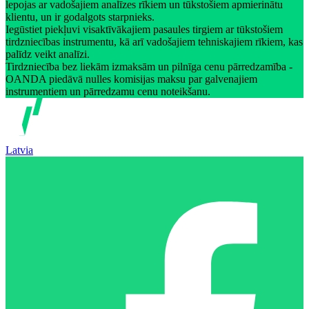
lepojas ar vadošajiem analīzes rīkiem un tūkstošiem apmierinātu
klientu, un ir godalgots starpnieks.
Iegūstiet piekļuvi visaktīvākajiem pasaules tirgiem ar tūkstošiem
tirdzniecības instrumentu, kā arī vadošajiem tehniskajiem rīkiem, kas
palīdz veikt analīzi.
Tirdzniecība bez liekām izmaksām un pilnīga cenu pārredzamība -
OANDA piedāvā nulles komisijas maksu par galvenajiem
instrumentiem un pārredzamu cenu noteikšanu.
Latvia