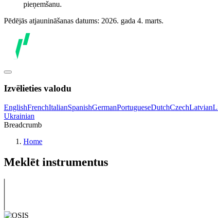
pieņemšanu.
Pēdējās atjaunināšanas datums: 2026. gada 4. marts.
Izvēlieties valodu
English
French
Italian
Spanish
German
Portuguese
Dutch
Czech
Latvian
L
Ukrainian
Breadcrumb
Home
Meklēt instrumentus