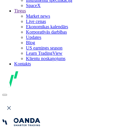
Instrumentu specifikācija
SpaceX
Tirgus
Market news
Live cenas
Ekonomikas kalendārs
Korporatīvās darbības
Updates
Blog
US earnings season
Learn TradingView
Klientu noskaņojums
Kontakts