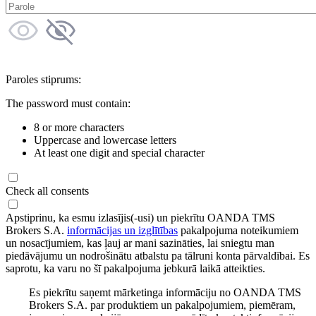
Paroles stiprums:
The password must contain:
8 or more characters
Uppercase and lowercase letters
At least one digit and special character
Check all consents
Apstiprinu, ka esmu izlasījis(-usi) un piekrītu OANDA TMS
Brokers S.A.
informācijas un izglītības
pakalpojuma noteikumiem
un nosacījumiem, kas ļauj ar mani sazināties, lai sniegtu man
piedāvājumu un nodrošinātu atbalstu pa tālruni konta pārvaldībai. Es
saprotu, ka varu no šī pakalpojuma jebkurā laikā atteikties.
Es piekrītu saņemt mārketinga informāciju no OANDA TMS
Brokers S.A. par produktiem un pakalpojumiem, piemēram,