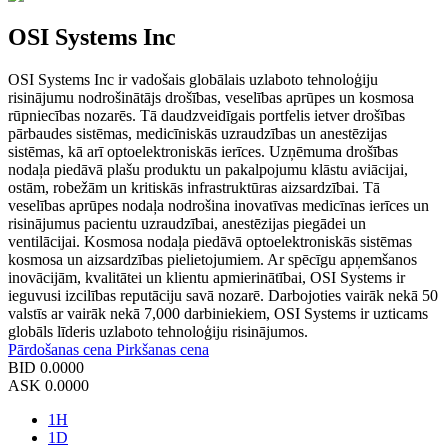
OSI Systems Inc
OSI Systems Inc ir vadošais globālais uzlaboto tehnoloģiju
risinājumu nodrošinātājs drošības, veselības aprūpes un kosmosa
rūpniecības nozarēs. Tā daudzveidīgais portfelis ietver drošības
pārbaudes sistēmas, medicīniskās uzraudzības un anestēzijas
sistēmas, kā arī optoelektroniskās ierīces. Uzņēmuma drošības
nodaļa piedāvā plašu produktu un pakalpojumu klāstu aviācijai,
ostām, robežām un kritiskās infrastruktūras aizsardzībai. Tā
veselības aprūpes nodaļa nodrošina inovatīvas medicīnas ierīces un
risinājumus pacientu uzraudzībai, anestēzijas piegādei un
ventilācijai. Kosmosa nodaļa piedāvā optoelektroniskās sistēmas
kosmosa un aizsardzības pielietojumiem. Ar spēcīgu apņemšanos
inovācijām, kvalitātei un klientu apmierinātībai, OSI Systems ir
ieguvusi izcilības reputāciju savā nozarē. Darbojoties vairāk nekā 50
valstīs ar vairāk nekā 7,000 darbiniekiem, OSI Systems ir uzticams
globāls līderis uzlaboto tehnoloģiju risinājumos.
Pārdošanas cena
Pirkšanas cena
BID
0.0000
ASK
0.0000
1H
1D