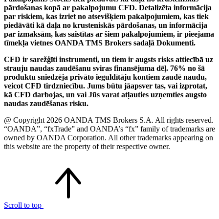
pārdošanas kopā ar pakalpojumu CFD. Detalizēta informācija
par riskiem, kas izriet no atsevišķiem pakalpojumiem, kas tiek
piedāvāti kā daļa no krusteniskās pārdošanas, un informācija
par izmaksām, kas saistītas ar šiem pakalpojumiem, ir pieejama
tīmekļa vietnes OANDA TMS Brokers sadaļā Dokumenti.
CFD ir sarežģīti instrumenti, un tiem ir augsts risks attiecībā uz
strauju naudas zaudēšanu sviras finansējuma dēļ. 76% no šā
produktu sniedzēja privāto ieguldītāju kontiem zaudē naudu,
veicot CFD tirdzniecību. Jums būtu jāapsver tas, vai izprotat,
kā CFD darbojas, un vai Jūs varat atļauties uzņemties augsto
naudas zaudēšanas risku.
@ Copyright 2026 OANDA TMS Brokers S.A. All rights reserved.
“OANDA”, “fxTrade” and OANDA’s “fx” family of trademarks are
owned by OANDA Corporation. All other trademarks appearing on
this website are the property of their respective owner.
Scroll to top