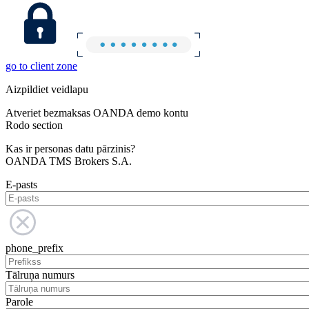
go to client zone
Aizpildiet veidlapu
Atveriet bezmaksas OANDA demo kontu
Rodo section
Kas ir personas datu pārzinis?
OANDA TMS Brokers S.A.
E-pasts
phone_prefix
Tālruņa numurs
Parole