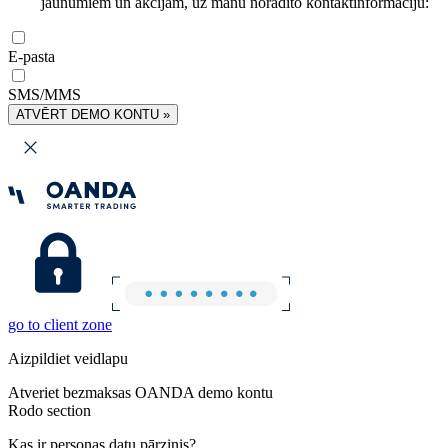
jaunumiem un akcijām, uz manu norādīto kontaktinformāciju:
E-pasta
SMS/MMS
ATVĒRT DEMO KONTU »
go to client zone
Aizpildiet veidlapu
Atveriet bezmaksas OANDA demo kontu
Rodo section
Kas ir personas datu pārzinis?