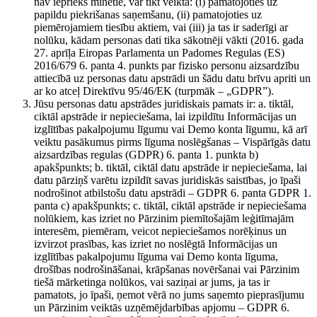
nav iepriekš minētie, var tikt veikta: (i) pamatojoties uz
papildu piekrišanas saņemšanu, (ii) pamatojoties uz
piemērojamiem tiesību aktiem, vai (iii) ja tas ir saderīgi ar
nolūku, kādam personas dati tika sākotnēji vākti (2016. gada
27. aprīļa Eiropas Parlamenta un Padomes Regulas (ES)
2016/679 6. panta 4. punkts par fizisko personu aizsardzību
attiecībā uz personas datu apstrādi un šādu datu brīvu apriti un
ar ko atceļ Direktīvu 95/46/EK (turpmāk – „GDPR”).
Jūsu personas datu apstrādes juridiskais pamats ir: a. tiktāl,
ciktāl apstrāde ir nepieciešama, lai izpildītu Informācijas un
izglītības pakalpojumu līgumu vai Demo konta līgumu, kā arī
veiktu pasākumus pirms līguma noslēgšanas – Vispārīgās datu
aizsardzības regulas (GDPR) 6. panta 1. punkta b)
apakšpunkts; b. tiktāl, ciktāl datu apstrāde ir nepieciešama, lai
datu pārziņš varētu izpildīt savas juridiskās saistības, jo īpaši
nodrošinot atbilstošu datu apstrādi – GDPR 6. panta GDPR 1.
panta c) apakšpunkts; c. tiktāl, ciktāl apstrāde ir nepieciešama
nolūkiem, kas izriet no Pārzinim piemītošajām leģitīmajām
interesēm, piemēram, veicot nepieciešamos norēķinus un
izvirzot prasības, kas izriet no noslēgtā Informācijas un
izglītības pakalpojumu līguma vai Demo konta līguma,
drošības nodrošināšanai, krāpšanas novēršanai vai Pārzinim
tiešā mārketinga nolūkos, vai saziņai ar jums, ja tas ir
pamatots, jo īpaši, ņemot vērā no jums saņemto pieprasījumu
un Pārzinim veiktās uzņēmējdarbības apjomu – GDPR 6.