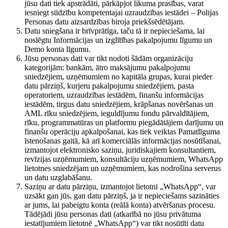
jūsu dati tiek apstrādāti, pārkāpjot likuma prasības, varat
iesniegt sūdzību kompetentajai uzraudzības iestādei – Polijas
Personas datu aizsardzības biroja priekšsēdētājam.
Datu sniegšana ir brīvprātīga, taču tā ir nepieciešama, lai
noslēgtu Informācijas un izglītības pakalpojumu līgumu un
Demo konta līgumu.
Jūsu personas dati var tikt nodoti šādām organizāciju
kategorijām: bankām, ātro maksājumu pakalpojumu
sniedzējiem, uzņēmumiem no kapitāla grupas, kurai pieder
datu pārziņš, kurjeru pakalpojumu sniedzējiem, pasta
operatoriem, uzraudzības iestādēm, finanšu informācijas
iestādēm, tirgus datu sniedzējiem, krāpšanas novēršanas un
AML rīku sniedzējiem, ieguldījumu fondu pārvaldītājiem,
rīku, programmatūras un platformu piegādātājiem darījumu un
finanšu operāciju apkalpošanai, kas tiek veiktas Pamatlīguma
īstenošanas gaitā, kā arī komerciālās informācijas nosūtīšanai,
izmantojot elektronisko saziņu, juridiskajiem konsultantiem,
revīzijas uzņēmumiem, konsultāciju uzņēmumiem, WhatsApp
lietotnes sniedzējam un uzņēmumiem, kas nodrošina serverus
un datu uzglabāšanu.
Saziņu ar datu pārziņu, izmantojot lietotni „WhatsApp“, var
uzsākt gan jūs, gan datu pārziņš, ja ir nepieciešams sazināties
ar jums, lai pabeigtu konta (reālā konta) atvēršanas procesu.
Tādējādi jūsu personas dati (atkarībā no jūsu privātuma
iestatījumiem lietotnē „WhatsApp“) var tikt nosūtīti datu