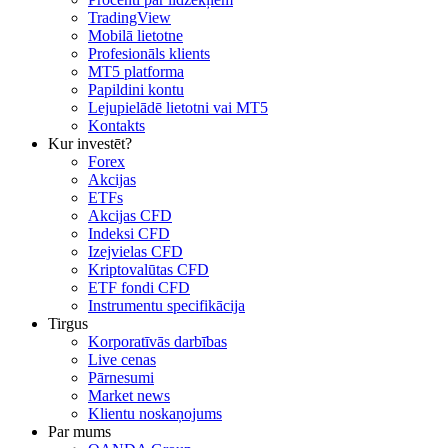
TradingView
Mobilā lietotne
Profesionāls klients
MT5 platforma
Papildini kontu
Lejupielādē lietotni vai MT5
Kontakts
Kur investēt?
Forex
Akcijas
ETFs
Akcijas CFD
Indeksi CFD
Izejvielas CFD
Kriptovalūtas CFD
ETF fondi CFD
Instrumentu specifikācija
Tirgus
Korporatīvās darbības
Live cenas
Pārnesumi
Market news
Klientu noskaņojums
Par mums