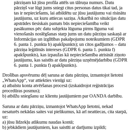
pārziņam kā jūsu profila attēls un tālruņa numurs. Datu
pārziņš var lūgt jums sniegt citus personas datus tikai tad, ja
tas ir nepieciešams, lai atbildētu uz jūsu jautājumu vai risinātu
jautājumu, uz kuru attiecas saziņa. Atkarībā no situācijas datu
apstrādes tiesiskais pamats būs nepieciešamība veikt
pasākumus pēc datu subjekta lūguma pirms līguma vai
vienošanās noslēgšanas starp jums un datu pārziņu saskaņā ar
Informācijas un izglītības pakalpojumu noteikumiem (GDPR
6. panta 1. punkta b) apakšpunkts); un citos gadījumos – datu
pārziņa leģitīmās intereses (GDPR 6. panta 1. punkta f)
apakšpunkts), kas izpaužas kā nepieciešamība atrisināt ziņoto
jautājumu, kas saistīts ar datu pārziņa uzņēmējdarbību (GDPR
6. panta 1. punkta f) apakšpunkts).
Drošības apsvērumu dēļ saruna ar datu pārziņu, izmantojot lietotni
„WhatsApp“, var attiekties vienīgi uz:
a) atbalstu konta atvēršanas procesā (izskaidrojot reģistrācijas
procedūras posmus);
b) atbilžu sniegšanu uz klientu jautājumiem par OANDA darbību.
Saruna ar datu pārziņu, izmantojot WhatsApp lietotni, nekad
nesaturēs nekādas saites vai pielikumus, kā arī neattiecas, cita starpā,
uz:
a) jūsu līdzekļu atlikumu naudas kontā;
b) jebkādiem jautājumiem, kas saistīti ar darījumu izpildi;