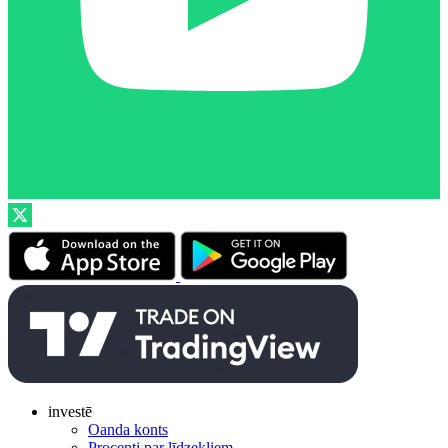
investē
Oanda konts
Procenti par līdzekļiem