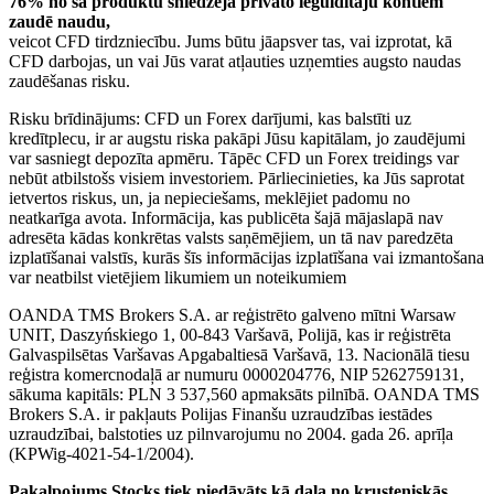
76% no šā produktu sniedzēja privāto ieguldītāju kontiem
zaudē naudu,
veicot CFD tirdzniecību. Jums būtu jāapsver tas, vai izprotat, kā
CFD darbojas, un vai Jūs varat atļauties uzņemties augsto naudas
zaudēšanas risku.
Risku brīdinājums: CFD un Forex darījumi, kas balstīti uz
kredītplecu, ir ar augstu riska pakāpi Jūsu kapitālam, jo zaudējumi
var sasniegt depozīta apmēru. Tāpēc CFD un Forex treidings var
nebūt atbilstošs visiem investoriem. Pārliecinieties, ka Jūs saprotat
ietvertos riskus, un, ja nepieciešams, meklējiet padomu no
neatkarīga avota. Informācija, kas publicēta šajā mājaslapā nav
adresēta kādas konkrētas valsts saņēmējiem, un tā nav paredzēta
izplatīšanai valstīs, kurās šīs informācijas izplatīšana vai izmantošana
var neatbilst vietējiem likumiem un noteikumiem
OANDA TMS Brokers S.A. ar reģistrēto galveno mītni Warsaw
UNIT, Daszyńskiego 1, 00-843 Varšavā, Polijā, kas ir reģistrēta
Galvaspilsētas Varšavas Apgabaltiesā Varšavā, 13. Nacionālā tiesu
reģistra komercnodaļā ar numuru 0000204776, NIP 5262759131,
sākuma kapitāls: PLN 3 537,560 apmaksāts pilnībā. OANDA TMS
Brokers S.A. ir pakļauts Polijas Finanšu uzraudzības iestādes
uzraudzībai, balstoties uz pilnvarojumu no 2004. gada 26. aprīļa
(KPWig-4021-54-1/2004).
Pakalpojums Stocks tiek piedāvāts kā daļa no krusteniskās