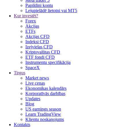
Meta trader 5
Papildini kontu
Lejupielādē lietotni vai MT5
Kur investēt?
Forex
Akcijas
ETFs
Akcijas CFD
Indeksi CFD
Izejvielas CFD
Kriptovalūtas CFD
ETF fondi CFD
Instrumentu specifikācija
SpaceX
Tirgus
Market news
Live cenas
Ekonomikas kalendārs
Korporatīvās darbības
Updates
Blog
US earnings season
Learn TradingView
Klientu noskaņojums
Kontakts