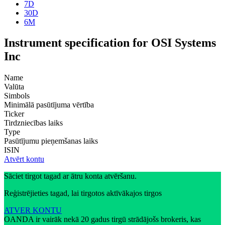
7D
30D
6M
Instrument specification for OSI Systems
Inc
Name
Valūta
Simbols
Minimālā pasūtījuma vērtība
Ticker
Tirdzniecības laiks
Type
Pasūtījumu pieņemšanas laiks
ISIN
Atvērt kontu
Sāciet tirgot tagad ar ātru konta atvēršanu.
Reģistrējieties tagad, lai tirgotos aktīvākajos tirgos
ATVER KONTU
OANDA ir vairāk nekā 20 gadus tirgū strādājošs brokeris, kas