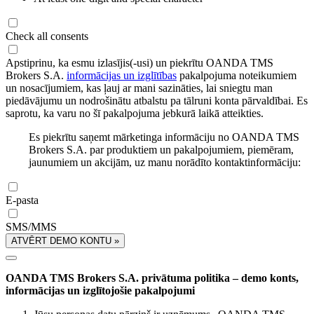
Check all consents
Apstiprinu, ka esmu izlasījis(-usi) un piekrītu OANDA TMS
Brokers S.A.
informācijas un izglītības
pakalpojuma noteikumiem
un nosacījumiem, kas ļauj ar mani sazināties, lai sniegtu man
piedāvājumu un nodrošinātu atbalstu pa tālruni konta pārvaldībai. Es
saprotu, ka varu no šī pakalpojuma jebkurā laikā atteikties.
Es piekrītu saņemt mārketinga informāciju no OANDA TMS
Brokers S.A. par produktiem un pakalpojumiem, piemēram,
jaunumiem un akcijām, uz manu norādīto kontaktinformāciju:
E-pasta
SMS/MMS
ATVĒRT DEMO KONTU »
OANDA TMS Brokers S.A. privātuma politika – demo konts,
informācijas un izglītojošie pakalpojumi