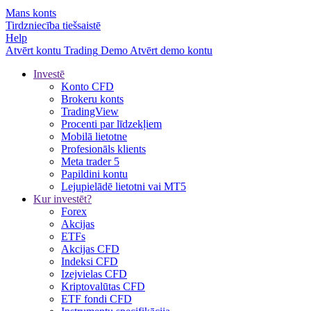
Mans konts
Tirdzniecība tiešsaistē
Help
Atvērt kontu
Trading
Demo
Atvērt demo kontu
Investē
Konto CFD
Brokeru konts
TradingView
Procenti par līdzekļiem
Mobilā lietotne
Profesionāls klients
Meta trader 5
Papildini kontu
Lejupielādē lietotni vai MT5
Kur investēt?
Forex
Akcijas
ETFs
Akcijas CFD
Indeksi CFD
Izejvielas CFD
Kriptovalūtas CFD
ETF fondi CFD