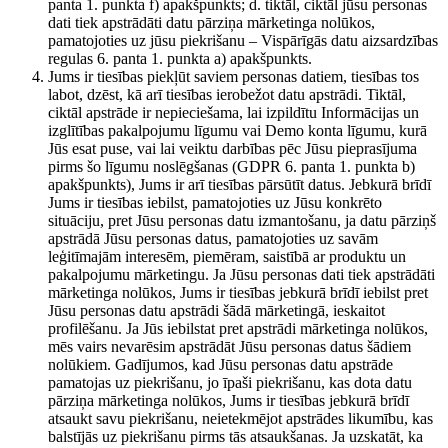
panta 1. punkta f) apakšpunkts; d. tiktāl, ciktāl jūsu personas
dati tiek apstrādāti datu pārziņa mārketinga nolūkos,
pamatojoties uz jūsu piekrišanu – Vispārīgās datu aizsardzības
regulas 6. panta 1. punkta a) apakšpunkts.
Jums ir tiesības piekļūt saviem personas datiem, tiesības tos
labot, dzēst, kā arī tiesības ierobežot datu apstrādi. Tiktāl,
ciktāl apstrāde ir nepieciešama, lai izpildītu Informācijas un
izglītības pakalpojumu līgumu vai Demo konta līgumu, kurā
Jūs esat puse, vai lai veiktu darbības pēc Jūsu pieprasījuma
pirms šo līgumu noslēgšanas (GDPR 6. panta 1. punkta b)
apakšpunkts), Jums ir arī tiesības pārsūtīt datus. Jebkurā brīdī
Jums ir tiesības iebilst, pamatojoties uz Jūsu konkrēto
situāciju, pret Jūsu personas datu izmantošanu, ja datu pārziņš
apstrādā Jūsu personas datus, pamatojoties uz savām
leģitīmajām interesēm, piemēram, saistībā ar produktu un
pakalpojumu mārketingu. Ja Jūsu personas dati tiek apstrādāti
mārketinga nolūkos, Jums ir tiesības jebkurā brīdī iebilst pret
Jūsu personas datu apstrādi šādā mārketingā, ieskaitot
profilēšanu. Ja Jūs iebilstat pret apstrādi mārketinga nolūkos,
mēs vairs nevarēsim apstrādāt Jūsu personas datus šādiem
nolūkiem. Gadījumos, kad Jūsu personas datu apstrāde
pamatojas uz piekrišanu, jo īpaši piekrišanu, kas dota datu
pārziņa mārketinga nolūkos, Jums ir tiesības jebkurā brīdī
atsaukt savu piekrišanu, neietekmējot apstrādes likumību, kas
balstījās uz piekrišanu pirms tās atsaukšanas. Ja uzskatāt, ka