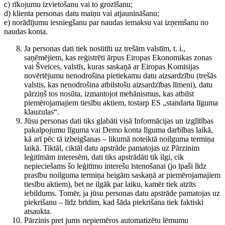
c) rīkojumu izvietošanu vai to grozīšanu;
d) klienta personas datu maiņu vai atjaunināšanu;
e) norādījumu iesniegšanu par naudas iemaksu vai izņemšanu no
naudas konta.
Ja personas dati tiek nosūtīti uz trešām valstīm, t. i.,
saņēmējiem, kas reģistrēti ārpus Eiropas Ekonomikas zonas
vai Šveices, valstīs, kuras saskaņā ar Eiropas Komisijas
novērtējumu nenodrošina pietiekamu datu aizsardzību (trešās
valstis, kas nenodrošina atbilstošu aizsardzības līmeni), datu
pārziņš tos nosūta, izmantojot mehānismus, kas atbilst
piemērojamajiem tiesību aktiem, tostarp ES „standarta līguma
klauzulas“.
Jūsu personas dati tiks glabāti visā Informācijas un izglītības
pakalpojumu līguma vai Demo konta līguma darbības laikā,
kā arī pēc tā izbeigšanas – likumā noteiktā noilguma termiņa
laikā. Tiktāl, ciktāl datu apstrāde pamatojas uz Pārzinim
leģitīmām interesēm, dati tiks apstrādāti tik ilgi, cik
nepieciešams šo leģitīmo interešu īstenošanai (jo īpaši līdz
prasību noilguma termiņa beigām saskaņā ar piemērojamajiem
tiesību aktiem), bet ne ilgāk par laiku, kamēr tiek atzīts
iebildums. Tomēr, ja jūsu personas datu apstrāde pamatojas uz
piekrišanu – līdz brīdim, kad šāda piekrišana tiek faktiski
atsaukta.
Pārzinis pret jums nepiemēros automatizētu lēmumu