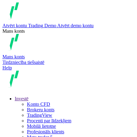
Atvērt kontu
Trading
Demo
Atvērt demo kontu
Mans konts
Mans konts
Tirdzniecība tiešsaistē
Help
Investē
Konto CFD
Brokeru konts
TradingView
Procenti par līdzekļiem
Mobilā lietotne
Profesionāls klients