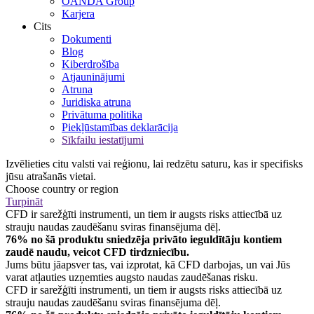
OANDA Group
Karjera
Cits
Dokumenti
Blog
Kiberdrošība
Atjauninājumi
Atruna
Juridiska atruna
Privātuma politika
Piekļūstamības deklarācija
Sīkfailu iestatījumi
Izvēlieties citu valsti vai reģionu, lai redzētu saturu, kas ir specifisks
jūsu atrašanās vietai.
Choose country or region
Turpināt
CFD ir sarežģīti instrumenti, un tiem ir augsts risks attiecībā uz
strauju naudas zaudēšanu sviras finansējuma dēļ.
76% no šā produktu sniedzēja privāto ieguldītāju kontiem
zaudē naudu, veicot CFD tirdzniecību.
Jums būtu jāapsver tas, vai izprotat, kā CFD darbojas, un vai Jūs
varat atļauties uzņemties augsto naudas zaudēšanas risku.
CFD ir sarežģīti instrumenti, un tiem ir augsts risks attiecībā uz
strauju naudas zaudēšanu sviras finansējuma dēļ.