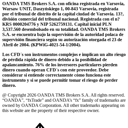
OANDA TMS Brokers S.A. con oficina registrada en Varsovia,
Warsaw UNIT, Daszyńskiego 1, 00-843 Varsovia, registrada
por el tribunal de distrito de la capital ciudad de Varsovia. 13?,
división comercial del tribunal nacional. Registrada con el n?
KRS 0000204776 y NIP 5262759131. Capital inicial PLN
3,537.560 desembolsado en su totalidad. OANDA TMS Brokers
S.A. se encuentra bajo la supervisión de la autoridad polaca de
supervisión financiera según su autorización otorgada el 23 de
Abril de 2004. (KPWiG-4021-54-1/2004).
Los CFD´s son instrumentos complejos e implican un alto riesgo
de pérdida rápida de dinero debido a la posibilidad de
apalancamiento. 76% de los inversores particulares pierden
dinero cuando operan CFD´s con este proveedor. Debe
considerar si entiende correctamente cómo funciona este
instrumento y si se puede permitir tomar el riesgo de perder
dinero.
@ Copyright 2026 OANDA TMS Brokers S.A. All rights reserved.
“OANDA”, “fxTrade” and OANDA’s “fx” family of trademarks are
owned by OANDA Corporation. All other trademarks appearing on
this website are the property of their respective owner.