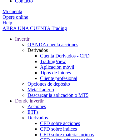
Contacto
Mi cuenta
Opere online
Help
ABRA UNA CUENTA
Trading
Invertir
OANDA cuenta acciones
Derivados
Cuenta Derivados - CFD
TradingView
Aplicación móvil
Tipos de interés
Cliente profesional
Opciones de depósito
MetaTrader 5
Descargar la aplicación o MT5
Dónde invertir
Acciones
ETFs
Derivados
CFD sobre acciones
CFD sobre índices
CFD sobre materias primas