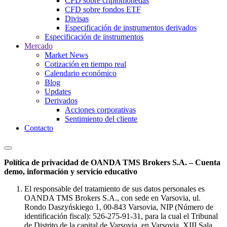
CFD sobre criptomonedas
CFD sobre fondos ETF
Divisas
Especificación de instrumentos derivados
Especificación de instrumentos
Mercado
Market News
Cotización en tiempo real
Calendario económico
Blog
Updates
Derivados
Acciones corporativas
Sentimiento del cliente
Contacto
Política de privacidad de OANDA TMS Brokers S.A. – Cuenta
demo, información y servicio educativo
El responsable del tratamiento de sus datos personales es
OANDA TMS Brokers S.A., con sede en Varsovia, ul.
Rondo Daszyńskiego 1, 00-843 Varsovia, NIP (Número de
identificación fiscal): 526-275-91-31, para la cual el Tribunal
de Distrito de la capital de Varsovia, en Varsovia, XIII Sala