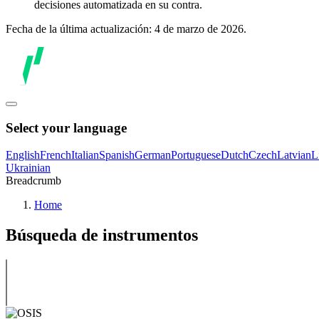
decisiones automatizada en su contra.
Fecha de la última actualización: 4 de marzo de 2026.
Select your language
English
French
Italian
Spanish
German
Portuguese
Dutch
Czech
Latvian
L
Ukrainian
Breadcrumb
Home
Búsqueda de instrumentos