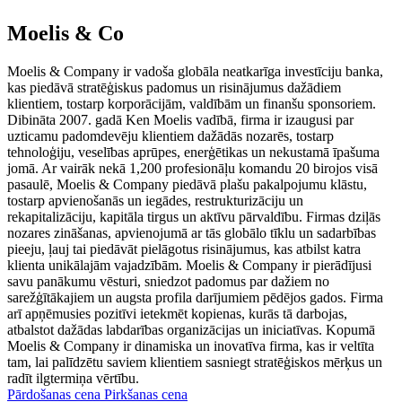
Moelis & Co
Moelis & Company ir vadoša globāla neatkarīga investīciju banka,
kas piedāvā stratēģiskus padomus un risinājumus dažādiem
klientiem, tostarp korporācijām, valdībām un finanšu sponsoriem.
Dibināta 2007. gadā Ken Moelis vadībā, firma ir izaugusi par
uzticamu padomdevēju klientiem dažādās nozarēs, tostarp
tehnoloģiju, veselības aprūpes, enerģētikas un nekustamā īpašuma
jomā. Ar vairāk nekā 1,200 profesionāļu komandu 20 birojos visā
pasaulē, Moelis & Company piedāvā plašu pakalpojumu klāstu,
tostarp apvienošanās un iegādes, restrukturizāciju un
rekapitalizāciju, kapitāla tirgus un aktīvu pārvaldību. Firmas dziļās
nozares zināšanas, apvienojumā ar tās globālo tīklu un sadarbības
pieeju, ļauj tai piedāvāt pielāgotus risinājumus, kas atbilst katra
klienta unikālajām vajadzībām. Moelis & Company ir pierādījusi
savu panākumu vēsturi, sniedzot padomus par dažiem no
sarežģītākajiem un augsta profila darījumiem pēdējos gados. Firma
arī apņēmusies pozitīvi ietekmēt kopienas, kurās tā darbojas,
atbalstot dažādas labdarības organizācijas un iniciatīvas. Kopumā
Moelis & Company ir dinamiska un inovatīva firma, kas ir veltīta
tam, lai palīdzētu saviem klientiem sasniegt stratēģiskos mērķus un
radīt ilgtermiņa vērtību.
Pārdošanas cena
Pirkšanas cena