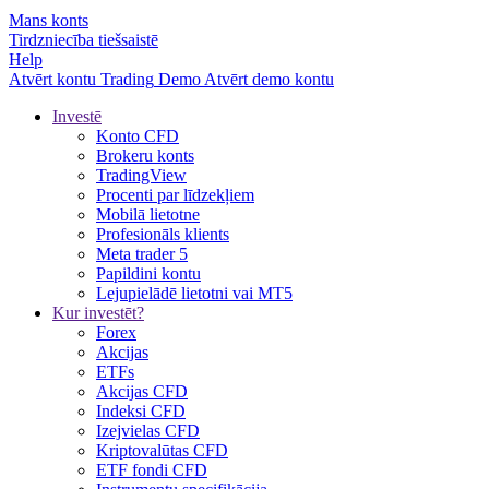
Mans konts
Tirdzniecība tiešsaistē
Help
Atvērt kontu
Trading
Demo
Atvērt demo kontu
Investē
Konto CFD
Brokeru konts
TradingView
Procenti par līdzekļiem
Mobilā lietotne
Profesionāls klients
Meta trader 5
Papildini kontu
Lejupielādē lietotni vai MT5
Kur investēt?
Forex
Akcijas
ETFs
Akcijas CFD
Indeksi CFD
Izejvielas CFD
Kriptovalūtas CFD
ETF fondi CFD