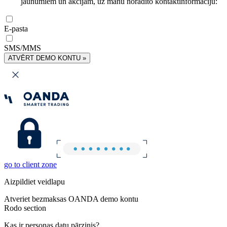
jaunumiem un akcijām, uz manu norādīto kontaktinformāciju:
E-pasta
SMS/MMS
ATVĒRT DEMO KONTU »
go to client zone
Aizpildiet veidlapu
Atveriet bezmaksas OANDA demo kontu
Rodo section
Kas ir personas datu pārzinis?