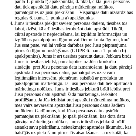
panta 1. punkta f) apakšpunkts; d. tiktāl, ciktāl jūsu personas
dati tiek apstrādāti datu pārziņa mārketinga nolūkos,
pamatojoties uz jūsu piekrišanu – Vispārīgās datu aizsardzības
regulas 6. panta 1. punkta a) apakšpunkts.
Jums ir tiesības piekļūt saviem personas datiem, tiesības tos
labot, dzēst, kā arī tiesības ierobežot datu apstrādi. Tiktāl,
ciktāl apstrāde ir nepieciešama, lai izpildītu Informācijas un
izglītības pakalpojumu līgumu vai Demo konta līgumu, kurā
Jūs esat puse, vai lai veiktu darbības pēc Jūsu pieprasījuma
pirms šo līgumu noslēgšanas (GDPR 6. panta 1. punkta b)
apakšpunkts), Jums ir arī tiesības pārsūtīt datus. Jebkurā brīdī
Jums ir tiesības iebilst, pamatojoties uz Jūsu konkrēto
situāciju, pret Jūsu personas datu izmantošanu, ja datu pārziņš
apstrādā Jūsu personas datus, pamatojoties uz savām
leģitīmajām interesēm, piemēram, saistībā ar produktu un
pakalpojumu mārketingu. Ja Jūsu personas dati tiek apstrādāti
mārketinga nolūkos, Jums ir tiesības jebkurā brīdī iebilst pret
Jūsu personas datu apstrādi šādā mārketingā, ieskaitot
profilēšanu. Ja Jūs iebilstat pret apstrādi mārketinga nolūkos,
mēs vairs nevarēsim apstrādāt Jūsu personas datus šādiem
nolūkiem. Gadījumos, kad Jūsu personas datu apstrāde
pamatojas uz piekrišanu, jo īpaši piekrišanu, kas dota datu
pārziņa mārketinga nolūkos, Jums ir tiesības jebkurā brīdī
atsaukt savu piekrišanu, neietekmējot apstrādes likumību, kas
balstījās uz piekrišanu pirms tās atsaukšanas. Ja uzskatāt, ka