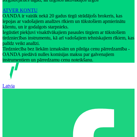
ATVER KONTU
OANDA ir vairāk nekā 20 gadus tirgū strādājošs brokeris, kas
lepojas ar vadošajiem analīzes rīkiem un tūkstošiem apmierinātu
klientu, un ir godalgots starpnieks.
Iegūstiet piekļuvi visaktīvākajiem pasaules tirgiem ar tūkstošiem
tirdzniecības instrumentu, kā arī vadošajiem tehniskajiem rīkiem, kas
palīdz veikt analīzi.
Tirdzniecība bez liekām izmaksām un pilnīga cenu pārredzamība -
OANDA piedāvā nulles komisijas maksu par galvenajiem
instrumentiem un pārredzamu cenu noteikšanu.
Latvia