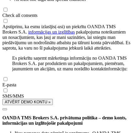
Check all consents
Apstiprinu, ka esmu izlasījis(-usi) un piekrītu OANDA TMS
Brokers S.A.
informācijas un izglītības
pakalpojuma noteikumiem
un nosacījumiem, kas ļauj ar mani sazināties, lai sniegtu man
piedāvājumu un nodrošinātu atbalstu pa tālruni konta pārvaldībai. Es
saprotu, ka varu no šī pakalpojuma jebkurā laikā atteikties.
Es piekrītu saņemt mārketinga informāciju no OANDA TMS
Brokers S.A. par produktiem un pakalpojumiem, piemēram,
jaunumiem un akcijām, uz manu norādīto kontaktinformāciju:
E-pasta
SMS/MMS
ATVĒRT DEMO KONTU »
OANDA TMS Brokers S.A. privātuma politika – demo konts,
informācijas un izglītojošie pakalpojumi