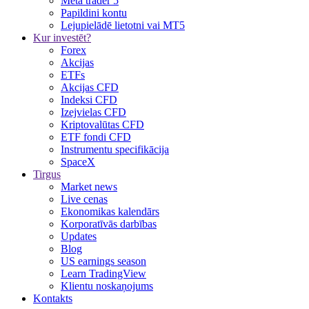
Meta trader 5
Papildini kontu
Lejupielādē lietotni vai MT5
Kur investēt?
Forex
Akcijas
ETFs
Akcijas CFD
Indeksi CFD
Izejvielas CFD
Kriptovalūtas CFD
ETF fondi CFD
Instrumentu specifikācija
SpaceX
Tirgus
Market news
Live cenas
Ekonomikas kalendārs
Korporatīvās darbības
Updates
Blog
US earnings season
Learn TradingView
Klientu noskaņojums
Kontakts