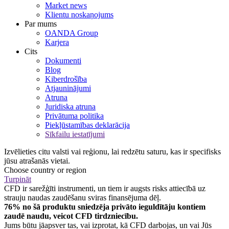
Market news
Klientu noskaņojums
Par mums
OANDA Group
Karjera
Cits
Dokumenti
Blog
Kiberdrošība
Atjauninājumi
Atruna
Juridiska atruna
Privātuma politika
Piekļūstamības deklarācija
Sīkfailu iestatījumi
Izvēlieties citu valsti vai reģionu, lai redzētu saturu, kas ir specifisks
jūsu atrašanās vietai.
Choose country or region
Turpināt
CFD ir sarežģīti instrumenti, un tiem ir augsts risks attiecībā uz
strauju naudas zaudēšanu sviras finansējuma dēļ.
76% no šā produktu sniedzēja privāto ieguldītāju kontiem
zaudē naudu, veicot CFD tirdzniecību.
Jums būtu jāapsver tas, vai izprotat, kā CFD darbojas, un vai Jūs