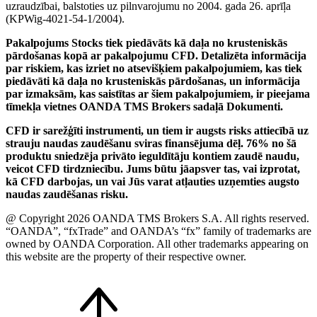
uzraudzībai, balstoties uz pilnvarojumu no 2004. gada 26. aprīļa
(KPWig-4021-54-1/2004).
Pakalpojums Stocks tiek piedāvāts kā daļa no krusteniskās
pārdošanas kopā ar pakalpojumu CFD. Detalizēta informācija
par riskiem, kas izriet no atsevišķiem pakalpojumiem, kas tiek
piedāvāti kā daļa no krusteniskās pārdošanas, un informācija
par izmaksām, kas saistītas ar šiem pakalpojumiem, ir pieejama
tīmekļa vietnes OANDA TMS Brokers sadaļā Dokumenti.
CFD ir sarežģīti instrumenti, un tiem ir augsts risks attiecībā uz
strauju naudas zaudēšanu sviras finansējuma dēļ. 76% no šā
produktu sniedzēja privāto ieguldītāju kontiem zaudē naudu,
veicot CFD tirdzniecību. Jums būtu jāapsver tas, vai izprotat,
kā CFD darbojas, un vai Jūs varat atļauties uzņemties augsto
naudas zaudēšanas risku.
@ Copyright 2026 OANDA TMS Brokers S.A. All rights reserved.
“OANDA”, “fxTrade” and OANDA’s “fx” family of trademarks are
owned by OANDA Corporation. All other trademarks appearing on
this website are the property of their respective owner.