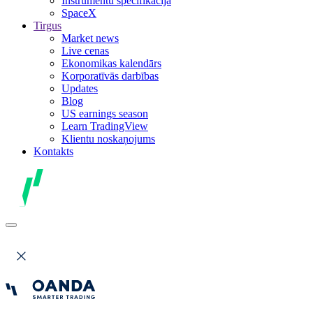
Instrumentu specifikācija
SpaceX
Tirgus
Market news
Live cenas
Ekonomikas kalendārs
Korporatīvās darbības
Updates
Blog
US earnings season
Learn TradingView
Klientu noskaņojums
Kontakts