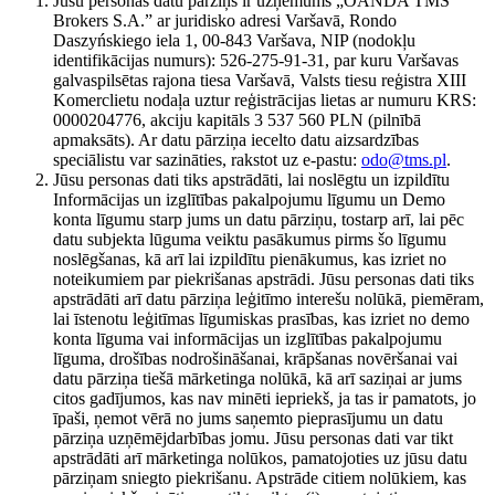
Jūsu personas datu pārziņš ir uzņēmums „OANDA TMS
Brokers S.A.” ar juridisko adresi Varšavā, Rondo
Daszyńskiego iela 1, 00-843 Varšava, NIP (nodokļu
identifikācijas numurs): 526-275-91-31, par kuru Varšavas
galvaspilsētas rajona tiesa Varšavā, Valsts tiesu reģistra XIII
Komerclietu nodaļa uztur reģistrācijas lietas ar numuru KRS:
0000204776, akciju kapitāls 3 537 560 PLN (pilnībā
apmaksāts). Ar datu pārziņa iecelto datu aizsardzības
speciālistu var sazināties, rakstot uz e-pastu:
odo@tms.pl
.
Jūsu personas dati tiks apstrādāti, lai noslēgtu un izpildītu
Informācijas un izglītības pakalpojumu līgumu un Demo
konta līgumu starp jums un datu pārziņu, tostarp arī, lai pēc
datu subjekta lūguma veiktu pasākumus pirms šo līgumu
noslēgšanas, kā arī lai izpildītu pienākumus, kas izriet no
noteikumiem par piekrišanas apstrādi. Jūsu personas dati tiks
apstrādāti arī datu pārziņa leģitīmo interešu nolūkā, piemēram,
lai īstenotu leģitīmas līgumiskas prasības, kas izriet no demo
konta līguma vai informācijas un izglītības pakalpojumu
līguma, drošības nodrošināšanai, krāpšanas novēršanai vai
datu pārziņa tiešā mārketinga nolūkā, kā arī saziņai ar jums
citos gadījumos, kas nav minēti iepriekš, ja tas ir pamatots, jo
īpaši, ņemot vērā no jums saņemto pieprasījumu un datu
pārziņa uzņēmējdarbības jomu. Jūsu personas dati var tikt
apstrādāti arī mārketinga nolūkos, pamatojoties uz jūsu datu
pārziņam sniegto piekrišanu. Apstrāde citiem nolūkiem, kas