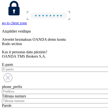
go to client zone
Aizpildiet veidlapu
Atveriet bezmaksas OANDA demo kontu
Rodo section
Kas ir personas datu pārzinis?
OANDA TMS Brokers S.A.
E-pasts
phone_prefix
Tālruņa numurs
Parole