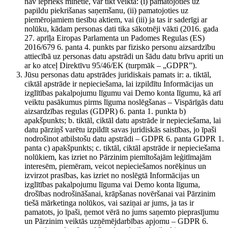
nav iepriekš minētie, var tikt veikta: (i) pamatojoties uz
papildu piekrišanas saņemšanu, (ii) pamatojoties uz
piemērojamiem tiesību aktiem, vai (iii) ja tas ir saderīgi ar
nolūku, kādam personas dati tika sākotnēji vākti (2016. gada
27. aprīļa Eiropas Parlamenta un Padomes Regulas (ES)
2016/679 6. panta 4. punkts par fizisko personu aizsardzību
attiecībā uz personas datu apstrādi un šādu datu brīvu apriti un
ar ko atceļ Direktīvu 95/46/EK (turpmāk – „GDPR”).
Jūsu personas datu apstrādes juridiskais pamats ir: a. tiktāl,
ciktāl apstrāde ir nepieciešama, lai izpildītu Informācijas un
izglītības pakalpojumu līgumu vai Demo konta līgumu, kā arī
veiktu pasākumus pirms līguma noslēgšanas – Vispārīgās datu
aizsardzības regulas (GDPR) 6. panta 1. punkta b)
apakšpunkts; b. tiktāl, ciktāl datu apstrāde ir nepieciešama, lai
datu pārziņš varētu izpildīt savas juridiskās saistības, jo īpaši
nodrošinot atbilstošu datu apstrādi – GDPR 6. panta GDPR 1.
panta c) apakšpunkts; c. tiktāl, ciktāl apstrāde ir nepieciešama
nolūkiem, kas izriet no Pārzinim piemītošajām leģitīmajām
interesēm, piemēram, veicot nepieciešamos norēķinus un
izvirzot prasības, kas izriet no noslēgtā Informācijas un
izglītības pakalpojumu līguma vai Demo konta līguma,
drošības nodrošināšanai, krāpšanas novēršanai vai Pārzinim
tiešā mārketinga nolūkos, vai saziņai ar jums, ja tas ir
pamatots, jo īpaši, ņemot vērā no jums saņemto pieprasījumu
un Pārzinim veiktās uzņēmējdarbības apjomu – GDPR 6.