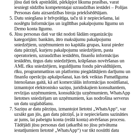
jūsu dati tiek apstrādāti, pārkāpjot likuma prasības, varat
iesniegt sūdzību kompetentajai uzraudzības iestādei – Polijas
Personas datu aizsardzības biroja priekšsēdētājam.
Datu sniegšana ir brīvprātīga, taču tā ir nepieciešama, lai
noslēgtu Informācijas un izglītības pakalpojumu līgumu un
Demo konta līgumu.
Jūsu personas dati var tikt nodoti šādām organizāciju
kategorijām: bankām, ātro maksājumu pakalpojumu
sniedzējiem, uzņēmumiem no kapitāla grupas, kurai pieder
datu pārziņš, kurjeru pakalpojumu sniedzējiem, pasta
operatoriem, uzraudzības iestādēm, finanšu informācijas
iestādēm, tirgus datu sniedzējiem, krāpšanas novēršanas un
AML rīku sniedzējiem, ieguldījumu fondu pārvaldītājiem,
rīku, programmatūras un platformu piegādātājiem darījumu un
finanšu operāciju apkalpošanai, kas tiek veiktas Pamatlīguma
īstenošanas gaitā, kā arī komerciālās informācijas nosūtīšanai,
izmantojot elektronisko saziņu, juridiskajiem konsultantiem,
revīzijas uzņēmumiem, konsultāciju uzņēmumiem, WhatsApp
lietotnes sniedzējam un uzņēmumiem, kas nodrošina serverus
un datu uzglabāšanu.
Saziņu ar datu pārziņu, izmantojot lietotni „WhatsApp“, var
uzsākt gan jūs, gan datu pārziņš, ja ir nepieciešams sazināties
ar jums, lai pabeigtu konta (reālā konta) atvēršanas procesu.
Tādējādi jūsu personas dati (atkarībā no jūsu privātuma
iestatījumiem lietotnē „WhatsApp“) var tikt nosūtīti datu