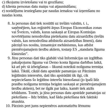
c) rīkojumu izvietošanu vai to grozīšanu;
d) klienta personas datu maiņu vai atjaunināšanu;
e) norādījumu iesniegšanu par naudas iemaksu vai izņemšanu no
naudas konta.
Ja personas dati tiek nosūtīti uz trešām valstīm, t. i.,
saņēmējiem, kas reģistrēti ārpus Eiropas Ekonomikas zonas
vai Šveices, valstīs, kuras saskaņā ar Eiropas Komisijas
novērtējumu nenodrošina pietiekamu datu aizsardzību (trešās
valstis, kas nenodrošina atbilstošu aizsardzības līmeni), datu
pārziņš tos nosūta, izmantojot mehānismus, kas atbilst
piemērojamajiem tiesību aktiem, tostarp ES „standarta līguma
klauzulas“.
Jūsu personas dati tiks glabāti visā Informācijas un izglītības
pakalpojumu līguma vai Demo konta līguma darbības laikā,
kā arī pēc tā izbeigšanas – likumā noteiktā noilguma termiņa
laikā. Tiktāl, ciktāl datu apstrāde pamatojas uz Pārzinim
leģitīmām interesēm, dati tiks apstrādāti tik ilgi, cik
nepieciešams šo leģitīmo interešu īstenošanai (jo īpaši līdz
prasību noilguma termiņa beigām saskaņā ar piemērojamajiem
tiesību aktiem), bet ne ilgāk par laiku, kamēr tiek atzīts
iebildums. Tomēr, ja jūsu personas datu apstrāde pamatojas uz
piekrišanu – līdz brīdim, kad šāda piekrišana tiek faktiski
atsaukta.
Pārzinis pret jums nepiemēros automatizētu lēmumu