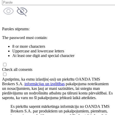
Paroles stiprums:
The password must contain:
8 or more characters
Uppercase and lowercase letters
At least one digit and special character
Check all consents
Apstiprinu, ka esmu izlasījis(-usi) un piekrītu OANDA TMS
Brokers S.A.
informācijas un izglītības
pakalpojuma noteikumiem
un nosacījumiem, kas ļauj ar mani sazināties, lai sniegtu man
piedāvājumu un nodrošinātu atbalstu pa tālruni konta pārvaldībai. Es
saprotu, ka varu no šī pakalpojuma jebkurā laikā atteikties.
Es piekrītu saņemt mārketinga informāciju no OANDA TMS
Brokers S.A. par produktiem un pakalpojumiem, piemēram,