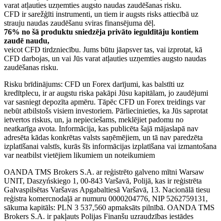
varat atļauties uzņemties augsto naudas zaudēšanas risku.
CFD ir sarežģīti instrumenti, un tiem ir augsts risks attiecībā uz
strauju naudas zaudēšanu sviras finansējuma dēļ.
76% no šā produktu sniedzēja privāto ieguldītāju kontiem
zaudē naudu,
veicot CFD tirdzniecību. Jums būtu jāapsver tas, vai izprotat, kā
CFD darbojas, un vai Jūs varat atļauties uzņemties augsto naudas
zaudēšanas risku.
Risku brīdinājums: CFD un Forex darījumi, kas balstīti uz
kredītplecu, ir ar augstu riska pakāpi Jūsu kapitālam, jo zaudējumi
var sasniegt depozīta apmēru. Tāpēc CFD un Forex treidings var
nebūt atbilstošs visiem investoriem. Pārliecinieties, ka Jūs saprotat
ietvertos riskus, un, ja nepieciešams, meklējiet padomu no
neatkarīga avota. Informācija, kas publicēta šajā mājaslapā nav
adresēta kādas konkrētas valsts saņēmējiem, un tā nav paredzēta
izplatīšanai valstīs, kurās šīs informācijas izplatīšana vai izmantošana
var neatbilst vietējiem likumiem un noteikumiem
OANDA TMS Brokers S.A. ar reģistrēto galveno mītni Warsaw
UNIT, Daszyńskiego 1, 00-843 Varšavā, Polijā, kas ir reģistrēta
Galvaspilsētas Varšavas Apgabaltiesā Varšavā, 13. Nacionālā tiesu
reģistra komercnodaļā ar numuru 0000204776, NIP 5262759131,
sākuma kapitāls: PLN 3 537,560 apmaksāts pilnībā. OANDA TMS
Brokers S.A. ir pakļauts Polijas Finanšu uzraudzības iestādes