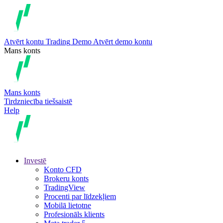
Atvērt kontu
Trading
Demo
Atvērt demo kontu
Mans konts
Mans konts
Tirdzniecība tiešsaistē
Help
Investē
Konto CFD
Brokeru konts
TradingView
Procenti par līdzekļiem
Mobilā lietotne
Profesionāls klients