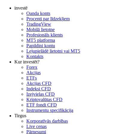
investē
Oanda konts
Procenti par līdzekļiem
TradingView
Mobilā lietotne
Profesionāls klients
MT5 platforma
Papildini kontu
Lejupielādē lietotni vai MT5
Kontakts
Kur investēt?
Forex
Akcijas
ETFs
Akcijas CFD
Indeksi CFD
Izejvielas CFD
Kriptovalūtas CFD
ETF fondi CFD
Instrumentu specifikācija
Tirgus
Korporatīvās darbības
Live cenas
Pārnesumi