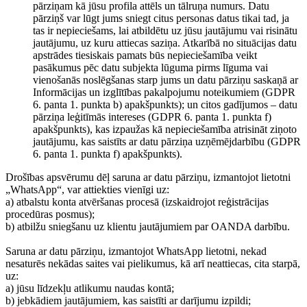
pārziņam kā jūsu profila attēls un tālruņa numurs. Datu
pārziņš var lūgt jums sniegt citus personas datus tikai tad, ja
tas ir nepieciešams, lai atbildētu uz jūsu jautājumu vai risinātu
jautājumu, uz kuru attiecas saziņa. Atkarībā no situācijas datu
apstrādes tiesiskais pamats būs nepieciešamība veikt
pasākumus pēc datu subjekta lūguma pirms līguma vai
vienošanās noslēgšanas starp jums un datu pārziņu saskaņā ar
Informācijas un izglītības pakalpojumu noteikumiem (GDPR
6. panta 1. punkta b) apakšpunkts); un citos gadījumos – datu
pārziņa leģitīmās intereses (GDPR 6. panta 1. punkta f)
apakšpunkts), kas izpaužas kā nepieciešamība atrisināt ziņoto
jautājumu, kas saistīts ar datu pārziņa uzņēmējdarbību (GDPR
6. panta 1. punkta f) apakšpunkts).
Drošības apsvērumu dēļ saruna ar datu pārziņu, izmantojot lietotni
„WhatsApp“, var attiekties vienīgi uz:
a) atbalstu konta atvēršanas procesā (izskaidrojot reģistrācijas
procedūras posmus);
b) atbilžu sniegšanu uz klientu jautājumiem par OANDA darbību.
Saruna ar datu pārziņu, izmantojot WhatsApp lietotni, nekad
nesaturēs nekādas saites vai pielikumus, kā arī neattiecas, cita starpā,
uz:
a) jūsu līdzekļu atlikumu naudas kontā;
b) jebkādiem jautājumiem, kas saistīti ar darījumu izpildi;