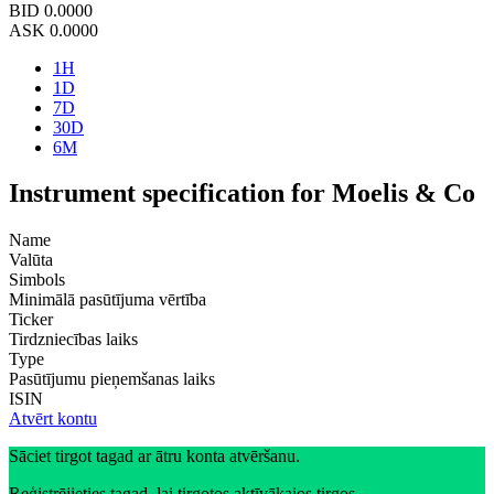
BID
0.0000
ASK
0.0000
1H
1D
7D
30D
6M
Instrument specification for Moelis & Co
Name
Valūta
Simbols
Minimālā pasūtījuma vērtība
Ticker
Tirdzniecības laiks
Type
Pasūtījumu pieņemšanas laiks
ISIN
Atvērt kontu
Sāciet tirgot tagad ar ātru konta atvēršanu.
Reģistrējieties tagad, lai tirgotos aktīvākajos tirgos