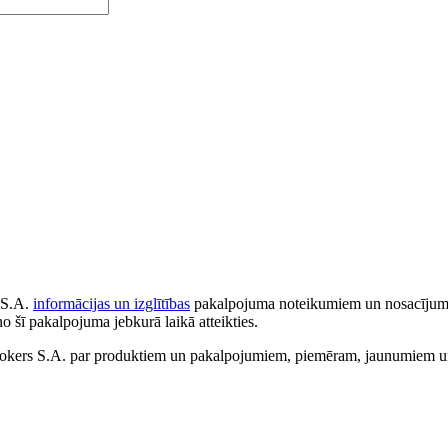
 S.A.
informācijas un izglītības
pakalpojuma noteikumiem un nosacījumiem
no šī pakalpojuma jebkurā laikā atteikties.
ers S.A. par produktiem un pakalpojumiem, piemēram, jaunumiem un 