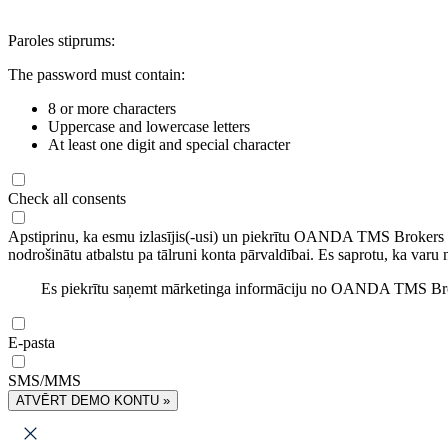
Paroles stiprums:
The password must contain:
8 or more characters
Uppercase and lowercase letters
At least one digit and special character
Check all consents
Apstiprinu, ka esmu izlasījis(-usi) un piekrītu OANDA TMS Brokers
nodrošinātu atbalstu pa tālruni konta pārvaldībai. Es saprotu, ka varu 
Es piekrītu saņemt mārketinga informāciju no OANDA TMS Brok
E-pasta
SMS/MMS
ATVĒRT DEMO KONTU »