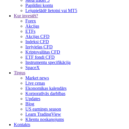
Meta trader 5
Papildini kontu
Lejupielādē lietotni vai MT5
Kur investēt?
Forex
Akcijas
ETFs
Akcijas CFD
Indeksi CFD
Izejvielas CFD
Kriptovalūtas CFD
ETF fondi CFD
Instrumentu specifikācija
SpaceX
Tirgus
Market news
Live cenas
Ekonomikas kalendārs
Korporatīvās darbības
Updates
Blog
US earnings season
Learn TradingView
Klientu noskaņojums
Kontakts