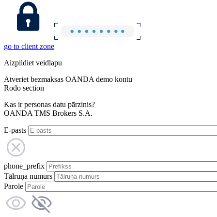
go to client zone
Aizpildiet veidlapu
Atveriet bezmaksas OANDA demo kontu
Rodo section
Kas ir personas datu pārzinis?
OANDA TMS Brokers S.A.
E-pasts
phone_prefix
Tālruņa numurs
Parole