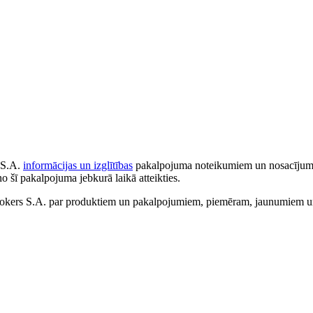
 S.A.
informācijas un izglītības
pakalpojuma noteikumiem un nosacījumiem
no šī pakalpojuma jebkurā laikā atteikties.
ers S.A. par produktiem un pakalpojumiem, piemēram, jaunumiem un 