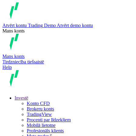
Atvērt kontu
Trading
Demo
Atvērt demo kontu
Mans konts
Mans konts
Tirdzniecība tiešsaistē
Help
Investē
Konto CFD
Brokeru konts
TradingView
Procenti par līdzekļiem
Mobilā lietotne
Profesionāls klients