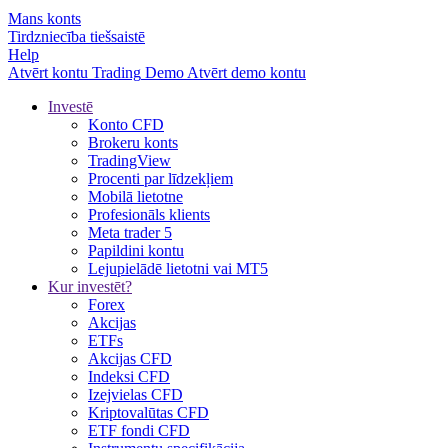
Mans konts
Tirdzniecība tiešsaistē
Help
Atvērt kontu
Trading
Demo
Atvērt demo kontu
Investē
Konto CFD
Brokeru konts
TradingView
Procenti par līdzekļiem
Mobilā lietotne
Profesionāls klients
Meta trader 5
Papildini kontu
Lejupielādē lietotni vai MT5
Kur investēt?
Forex
Akcijas
ETFs
Akcijas CFD
Indeksi CFD
Izejvielas CFD
Kriptovalūtas CFD
ETF fondi CFD