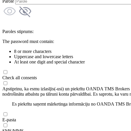
Parole
Paroles stiprums:
The password must contain:
8 or more characters
Uppercase and lowercase letters
At least one digit and special character
Check all consents
Apstiprinu, ka esmu izlasījis(-usi) un piekrītu OANDA TMS Brokers
nodrošinātu atbalstu pa tālruni konta pārvaldībai. Es saprotu, ka varu 
Es piekrītu saņemt mārketinga informāciju no OANDA TMS Brok
E-pasta
SMS/MMS