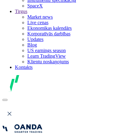
Instrumentu specifikācija
SpaceX
Tirgus
Market news
Live cenas
Ekonomikas kalendārs
Korporatīvās darbības
Updates
Blog
US earnings season
Learn TradingView
Klientu noskaņojums
Kontakts