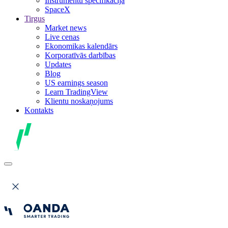
Instrumentu specifikācija
SpaceX
Tirgus
Market news
Live cenas
Ekonomikas kalendārs
Korporatīvās darbības
Updates
Blog
US earnings season
Learn TradingView
Klientu noskaņojums
Kontakts