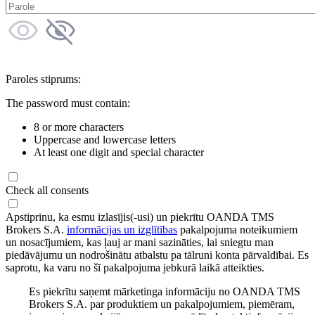
Paroles stiprums:
The password must contain:
8 or more characters
Uppercase and lowercase letters
At least one digit and special character
Check all consents
Apstiprinu, ka esmu izlasījis(-usi) un piekrītu OANDA TMS
Brokers S.A.
informācijas un izglītības
pakalpojuma noteikumiem
un nosacījumiem, kas ļauj ar mani sazināties, lai sniegtu man
piedāvājumu un nodrošinātu atbalstu pa tālruni konta pārvaldībai. Es
saprotu, ka varu no šī pakalpojuma jebkurā laikā atteikties.
Es piekrītu saņemt mārketinga informāciju no OANDA TMS
Brokers S.A. par produktiem un pakalpojumiem, piemēram,