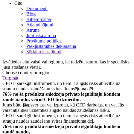
Cits
Dokumenti
Blog
Kiberdrošība
Atjauninājumi
Atruna
Juridiska atruna
Privātuma politika
Piekļūstamības deklarācija
Sīkfailu iestatījumi
Izvēlieties citu valsti vai reģionu, lai redzētu saturu, kas ir specifisks
jūsu atrašanās vietai.
Choose country or region
Turpināt
CFD ir sarežģīti instrumenti, un tiem ir augsts risks attiecībā uz
strauju naudas zaudēšanu sviras finansējuma dēļ.
76% no šā produktu sniedzēja privāto ieguldītāju kontiem
zaudē naudu, veicot CFD tirdzniecību.
Jums būtu jāapsver tas, vai izprotat, kā CFD darbojas, un vai Jūs
varat atļauties uzņemties augsto naudas zaudēšanas risku.
CFD ir sarežģīti instrumenti, un tiem ir augsts risks attiecībā uz
strauju naudas zaudēšanu sviras finansējuma dēļ.
76% no šā produktu sniedzēja privāto ieguldītāju kontiem
zaudē naudu,