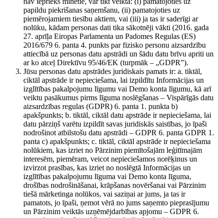
nav iepriekš minētie, var tikt veikta: (i) pamatojoties uz
papildu piekrišanas saņemšanu, (ii) pamatojoties uz
piemērojamiem tiesību aktiem, vai (iii) ja tas ir saderīgi ar
nolūku, kādam personas dati tika sākotnēji vākti (2016. gada
27. aprīļa Eiropas Parlamenta un Padomes Regulas (ES)
2016/679 6. panta 4. punkts par fizisko personu aizsardzību
attiecībā uz personas datu apstrādi un šādu datu brīvu apriti un
ar ko atceļ Direktīvu 95/46/EK (turpmāk – „GDPR”).
Jūsu personas datu apstrādes juridiskais pamats ir: a. tiktāl,
ciktāl apstrāde ir nepieciešama, lai izpildītu Informācijas un
izglītības pakalpojumu līgumu vai Demo konta līgumu, kā arī
veiktu pasākumus pirms līguma noslēgšanas – Vispārīgās datu
aizsardzības regulas (GDPR) 6. panta 1. punkta b)
apakšpunkts; b. tiktāl, ciktāl datu apstrāde ir nepieciešama, lai
datu pārziņš varētu izpildīt savas juridiskās saistības, jo īpaši
nodrošinot atbilstošu datu apstrādi – GDPR 6. panta GDPR 1.
panta c) apakšpunkts; c. tiktāl, ciktāl apstrāde ir nepieciešama
nolūkiem, kas izriet no Pārzinim piemītošajām leģitīmajām
interesēm, piemēram, veicot nepieciešamos norēķinus un
izvirzot prasības, kas izriet no noslēgtā Informācijas un
izglītības pakalpojumu līguma vai Demo konta līguma,
drošības nodrošināšanai, krāpšanas novēršanai vai Pārzinim
tiešā mārketinga nolūkos, vai saziņai ar jums, ja tas ir
pamatots, jo īpaši, ņemot vērā no jums saņemto pieprasījumu
un Pārzinim veiktās uzņēmējdarbības apjomu – GDPR 6.