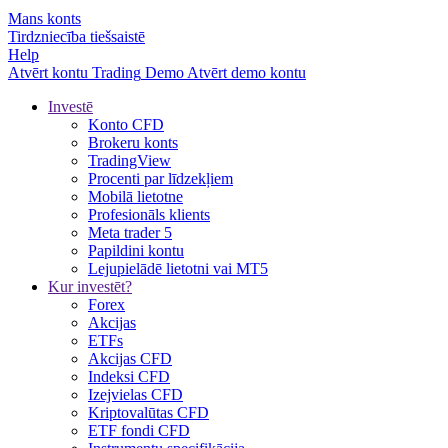
Mans konts
Tirdzniecība tiešsaistē
Help
Atvērt kontu
Trading
Demo
Atvērt demo kontu
Investē
Konto CFD
Brokeru konts
TradingView
Procenti par līdzekļiem
Mobilā lietotne
Profesionāls klients
Meta trader 5
Papildini kontu
Lejupielādē lietotni vai MT5
Kur investēt?
Forex
Akcijas
ETFs
Akcijas CFD
Indeksi CFD
Izejvielas CFD
Kriptovalūtas CFD
ETF fondi CFD