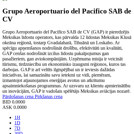
Grupo Aeroportuario del Pacifico SAB de
CV
Grupo Aeroportuario del Pacifico SAB de CV (GAP) ir pieredzējis
Meksikas lidostu operators, kas pārvalda 12 lidostas Meksikas Klusā
okeāna reģionā, tostarp Gvadalaharā, Tihuānā un Loskabo. Ar
spēcīgu apņemšanos nodrošināt drošību, efektivitāti un kvalitāti,
GAP cenšas nodrošināt izcilus lidostu pakalpojumus gan
pasažieriem, gan aviokompānijām. Uzņēmuma misija ir veicināt
tūrismu, tirdzniecību un ekonomisko izaugsmi reģionos, kuros tas
darbojas. GAP ir arī veltīts ilgtspējībai un ir ieviesis dažādas
iniciatīvas, lai samazinātu savu ietekmi uz vidi, piemēram,
izmantojot atjaunojamos enerģijas avotus un atkritumu
apsaimniekošanas programmas. Ar uzsvaru uz klientu apmierinātību
un inovācijām, GAP ir vadošais spēlētājs Meksikas aviācijas nozarē.
Pārdošanas cena
Pirkšanas cena
BID
0.0000
ASK
0.0000
1H
1D
7D
30D