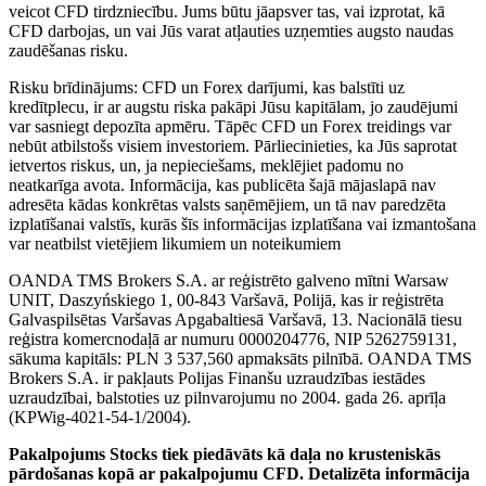
veicot CFD tirdzniecību. Jums būtu jāapsver tas, vai izprotat, kā
CFD darbojas, un vai Jūs varat atļauties uzņemties augsto naudas
zaudēšanas risku.
Risku brīdinājums: CFD un Forex darījumi, kas balstīti uz
kredītplecu, ir ar augstu riska pakāpi Jūsu kapitālam, jo zaudējumi
var sasniegt depozīta apmēru. Tāpēc CFD un Forex treidings var
nebūt atbilstošs visiem investoriem. Pārliecinieties, ka Jūs saprotat
ietvertos riskus, un, ja nepieciešams, meklējiet padomu no
neatkarīga avota. Informācija, kas publicēta šajā mājaslapā nav
adresēta kādas konkrētas valsts saņēmējiem, un tā nav paredzēta
izplatīšanai valstīs, kurās šīs informācijas izplatīšana vai izmantošana
var neatbilst vietējiem likumiem un noteikumiem
OANDA TMS Brokers S.A. ar reģistrēto galveno mītni Warsaw
UNIT, Daszyńskiego 1, 00-843 Varšavā, Polijā, kas ir reģistrēta
Galvaspilsētas Varšavas Apgabaltiesā Varšavā, 13. Nacionālā tiesu
reģistra komercnodaļā ar numuru 0000204776, NIP 5262759131,
sākuma kapitāls: PLN 3 537,560 apmaksāts pilnībā. OANDA TMS
Brokers S.A. ir pakļauts Polijas Finanšu uzraudzības iestādes
uzraudzībai, balstoties uz pilnvarojumu no 2004. gada 26. aprīļa
(KPWig-4021-54-1/2004).
Pakalpojums Stocks tiek piedāvāts kā daļa no krusteniskās
pārdošanas kopā ar pakalpojumu CFD. Detalizēta informācija