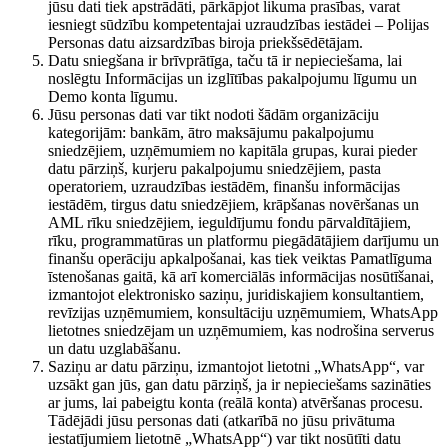
jūsu dati tiek apstrādāti, pārkāpjot likuma prasības, varat
iesniegt sūdzību kompetentajai uzraudzības iestādei – Polijas
Personas datu aizsardzības biroja priekšsēdētājam.
Datu sniegšana ir brīvprātīga, taču tā ir nepieciešama, lai
noslēgtu Informācijas un izglītības pakalpojumu līgumu un
Demo konta līgumu.
Jūsu personas dati var tikt nodoti šādām organizāciju
kategorijām: bankām, ātro maksājumu pakalpojumu
sniedzējiem, uzņēmumiem no kapitāla grupas, kurai pieder
datu pārziņš, kurjeru pakalpojumu sniedzējiem, pasta
operatoriem, uzraudzības iestādēm, finanšu informācijas
iestādēm, tirgus datu sniedzējiem, krāpšanas novēršanas un
AML rīku sniedzējiem, ieguldījumu fondu pārvaldītājiem,
rīku, programmatūras un platformu piegādātājiem darījumu un
finanšu operāciju apkalpošanai, kas tiek veiktas Pamatlīguma
īstenošanas gaitā, kā arī komerciālās informācijas nosūtīšanai,
izmantojot elektronisko saziņu, juridiskajiem konsultantiem,
revīzijas uzņēmumiem, konsultāciju uzņēmumiem, WhatsApp
lietotnes sniedzējam un uzņēmumiem, kas nodrošina serverus
un datu uzglabāšanu.
Saziņu ar datu pārziņu, izmantojot lietotni „WhatsApp“, var
uzsākt gan jūs, gan datu pārziņš, ja ir nepieciešams sazināties
ar jums, lai pabeigtu konta (reālā konta) atvēršanas procesu.
Tādējādi jūsu personas dati (atkarībā no jūsu privātuma
iestatījumiem lietotnē „WhatsApp“) var tikt nosūtīti datu