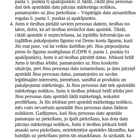
panta 1. punkta f) apakšpunkts; d. tiktāl, ciktāl jūsu personas
dati tiek apstrādāti datu pārziņa mārketinga nolūkos,
pamatojoties uz jūsu piekrišanu – Vispārīgās datu aizsardzības
regulas 6. panta 1. punkta a) apakšpunkts.
Jums ir tiesības piekļūt saviem personas datiem, tiesības tos
labot, dzēst, kā arī tiesības ierobežot datu apstrādi. Tiktāl,
ciktāl apstrāde ir nepieciešama, lai izpildītu Informācijas un
izglītības pakalpojumu līgumu vai Demo konta līgumu, kurā
Jūs esat puse, vai lai veiktu darbības pēc Jūsu pieprasījuma
pirms šo līgumu noslēgšanas (GDPR 6. panta 1. punkta b)
apakšpunkts), Jums ir arī tiesības pārsūtīt datus. Jebkurā brīdī
Jums ir tiesības iebilst, pamatojoties uz Jūsu konkrēto
situāciju, pret Jūsu personas datu izmantošanu, ja datu pārziņš
apstrādā Jūsu personas datus, pamatojoties uz savām
leģitīmajām interesēm, piemēram, saistībā ar produktu un
pakalpojumu mārketingu. Ja Jūsu personas dati tiek apstrādāti
mārketinga nolūkos, Jums ir tiesības jebkurā brīdī iebilst pret
Jūsu personas datu apstrādi šādā mārketingā, ieskaitot
profilēšanu. Ja Jūs iebilstat pret apstrādi mārketinga nolūkos,
mēs vairs nevarēsim apstrādāt Jūsu personas datus šādiem
nolūkiem. Gadījumos, kad Jūsu personas datu apstrāde
pamatojas uz piekrišanu, jo īpaši piekrišanu, kas dota datu
pārziņa mārketinga nolūkos, Jums ir tiesības jebkurā brīdī
atsaukt savu piekrišanu, neietekmējot apstrādes likumību, kas
balstījās uz piekrišanu pirms tās atsaukšanas. Ja uzskatāt, ka