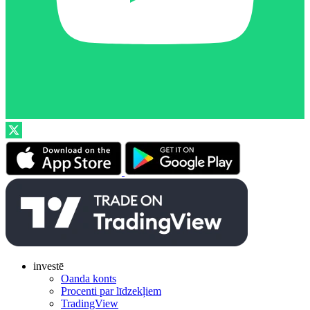
investē
Oanda konts
Procenti par līdzekļiem
TradingView