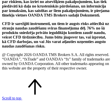
par riskiem, kas izriet no atsevišķiem pakalpojumiem, kas tiek
piedāvāti kā daļa no krusteniskās pārdošanas, un informācija
par izmaksām, kas saistītas ar šiem pakalpojumiem, ir pieejama
tīmekļa vietnes OANDA TMS Brokers sadaļā Dokumenti.
CFD ir sarežģīti instrumenti, un tiem ir augsts risks attiecībā uz
strauju naudas zaudēšanu sviras finansējuma dēļ. 76% no šā
produktu sniedzēja privāto ieguldītāju kontiem zaudē naudu,
veicot CFD tirdzniecību. Jums būtu jāapsver tas, vai izprotat,
kā CFD darbojas, un vai Jūs varat atļauties uzņemties augsto
naudas zaudēšanas risku.
@ Copyright 2026 OANDA TMS Brokers S.A. All rights reserved.
“OANDA”, “fxTrade” and OANDA’s “fx” family of trademarks are
owned by OANDA Corporation. All other trademarks appearing on
this website are the property of their respective owner.
Scroll to top