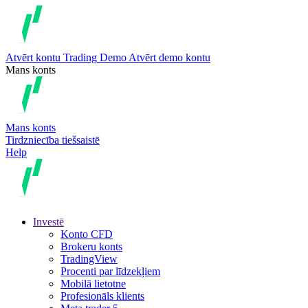
Atvērt kontu
Trading
Demo
Atvērt demo kontu
Mans konts
Mans konts
Tirdzniecība tiešsaistē
Help
Investē
Konto CFD
Brokeru konts
TradingView
Procenti par līdzekļiem
Mobilā lietotne
Profesionāls klients