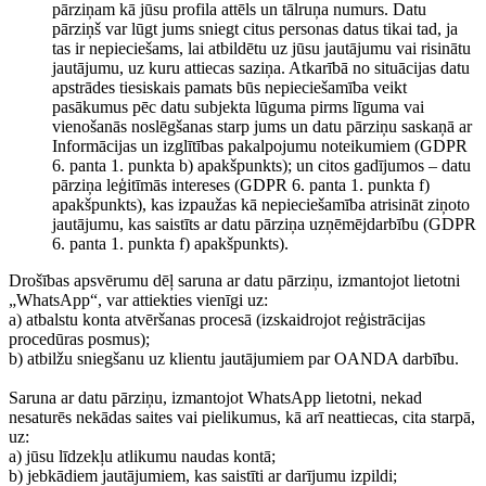
pārziņam kā jūsu profila attēls un tālruņa numurs. Datu
pārziņš var lūgt jums sniegt citus personas datus tikai tad, ja
tas ir nepieciešams, lai atbildētu uz jūsu jautājumu vai risinātu
jautājumu, uz kuru attiecas saziņa. Atkarībā no situācijas datu
apstrādes tiesiskais pamats būs nepieciešamība veikt
pasākumus pēc datu subjekta lūguma pirms līguma vai
vienošanās noslēgšanas starp jums un datu pārziņu saskaņā ar
Informācijas un izglītības pakalpojumu noteikumiem (GDPR
6. panta 1. punkta b) apakšpunkts); un citos gadījumos – datu
pārziņa leģitīmās intereses (GDPR 6. panta 1. punkta f)
apakšpunkts), kas izpaužas kā nepieciešamība atrisināt ziņoto
jautājumu, kas saistīts ar datu pārziņa uzņēmējdarbību (GDPR
6. panta 1. punkta f) apakšpunkts).
Drošības apsvērumu dēļ saruna ar datu pārziņu, izmantojot lietotni
„WhatsApp“, var attiekties vienīgi uz:
a) atbalstu konta atvēršanas procesā (izskaidrojot reģistrācijas
procedūras posmus);
b) atbilžu sniegšanu uz klientu jautājumiem par OANDA darbību.
Saruna ar datu pārziņu, izmantojot WhatsApp lietotni, nekad
nesaturēs nekādas saites vai pielikumus, kā arī neattiecas, cita starpā,
uz:
a) jūsu līdzekļu atlikumu naudas kontā;
b) jebkādiem jautājumiem, kas saistīti ar darījumu izpildi;