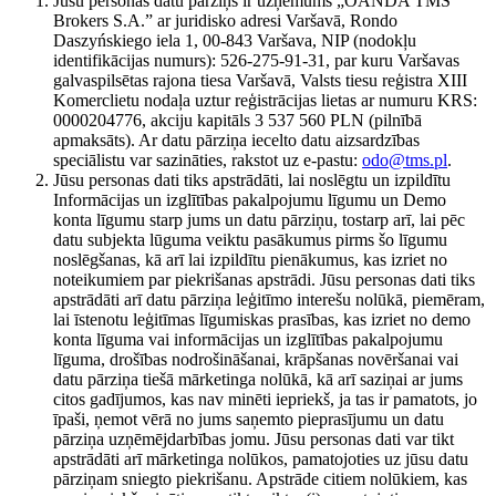
Jūsu personas datu pārziņš ir uzņēmums „OANDA TMS
Brokers S.A.” ar juridisko adresi Varšavā, Rondo
Daszyńskiego iela 1, 00-843 Varšava, NIP (nodokļu
identifikācijas numurs): 526-275-91-31, par kuru Varšavas
galvaspilsētas rajona tiesa Varšavā, Valsts tiesu reģistra XIII
Komerclietu nodaļa uztur reģistrācijas lietas ar numuru KRS:
0000204776, akciju kapitāls 3 537 560 PLN (pilnībā
apmaksāts). Ar datu pārziņa iecelto datu aizsardzības
speciālistu var sazināties, rakstot uz e-pastu:
odo@tms.pl
.
Jūsu personas dati tiks apstrādāti, lai noslēgtu un izpildītu
Informācijas un izglītības pakalpojumu līgumu un Demo
konta līgumu starp jums un datu pārziņu, tostarp arī, lai pēc
datu subjekta lūguma veiktu pasākumus pirms šo līgumu
noslēgšanas, kā arī lai izpildītu pienākumus, kas izriet no
noteikumiem par piekrišanas apstrādi. Jūsu personas dati tiks
apstrādāti arī datu pārziņa leģitīmo interešu nolūkā, piemēram,
lai īstenotu leģitīmas līgumiskas prasības, kas izriet no demo
konta līguma vai informācijas un izglītības pakalpojumu
līguma, drošības nodrošināšanai, krāpšanas novēršanai vai
datu pārziņa tiešā mārketinga nolūkā, kā arī saziņai ar jums
citos gadījumos, kas nav minēti iepriekš, ja tas ir pamatots, jo
īpaši, ņemot vērā no jums saņemto pieprasījumu un datu
pārziņa uzņēmējdarbības jomu. Jūsu personas dati var tikt
apstrādāti arī mārketinga nolūkos, pamatojoties uz jūsu datu
pārziņam sniegto piekrišanu. Apstrāde citiem nolūkiem, kas