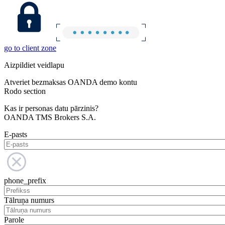
go to client zone
Aizpildiet veidlapu
Atveriet bezmaksas OANDA demo kontu
Rodo section
Kas ir personas datu pārzinis?
OANDA TMS Brokers S.A.
E-pasts
phone_prefix
Tālruņa numurs
Parole