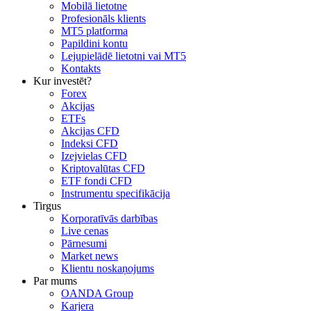
Mobilā lietotne
Profesionāls klients
MT5 platforma
Papildini kontu
Lejupielādē lietotni vai MT5
Kontakts
Kur investēt?
Forex
Akcijas
ETFs
Akcijas CFD
Indeksi CFD
Izejvielas CFD
Kriptovalūtas CFD
ETF fondi CFD
Instrumentu specifikācija
Tirgus
Korporatīvās darbības
Live cenas
Pārnesumi
Market news
Klientu noskaņojums
Par mums
OANDA Group
Karjera