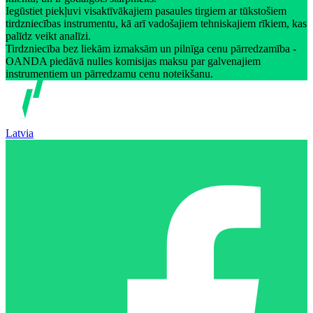
Iegūstiet piekļuvi visaktīvākajiem pasaules tirgiem ar tūkstošiem
tirdzniecības instrumentu, kā arī vadošajiem tehniskajiem rīkiem, kas
palīdz veikt analīzi.
Tirdzniecība bez liekām izmaksām un pilnīga cenu pārredzamība -
OANDA piedāvā nulles komisijas maksu par galvenajiem
instrumentiem un pārredzamu cenu noteikšanu.
Latvia