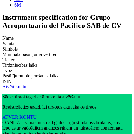
6M
Instrument specification for Grupo
Aeroportuario del Pacifico SAB de CV
Name
Valūta
Simbols
Minimālā pasūtījuma vērtība
Ticker
Tirdzniecības laiks
Type
Pasūtījumu pieņemšanas laiks
ISIN
Atvērt kontu
Sāciet tirgot tagad ar ātru konta atvēršanu.
Reģistrējieties tagad, lai tirgotos aktīvākajos tirgos
ATVER KONTU
OANDA ir vairāk nekā 20 gadus tirgū strādājošs brokeris, kas
lepojas ar vadošajiem analīzes rīkiem un tūkstošiem apmierinātu
klientu, un ir godalgots starpnieks.