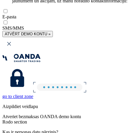
jaunumiem un akcijām, uz manu norādīto kontaktinformāciju:
E-pasta
SMS/MMS
ATVĒRT DEMO KONTU »
go to client zone
Aizpildiet veidlapu
Atveriet bezmaksas OANDA demo kontu
Rodo section
Kas ir personas datu pārzinis?