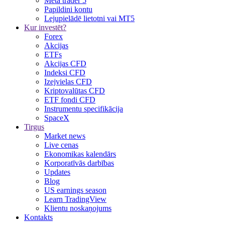
Meta trader 5
Papildini kontu
Lejupielādē lietotni vai MT5
Kur investēt?
Forex
Akcijas
ETFs
Akcijas CFD
Indeksi CFD
Izejvielas CFD
Kriptovalūtas CFD
ETF fondi CFD
Instrumentu specifikācija
SpaceX
Tirgus
Market news
Live cenas
Ekonomikas kalendārs
Korporatīvās darbības
Updates
Blog
US earnings season
Learn TradingView
Klientu noskaņojums
Kontakts