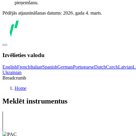
pieņemšanu.
Pēdējās atjaunināšanas datums: 2026. gada 4. marts.
Izvēlieties valodu
English
French
Italian
Spanish
German
Portuguese
Dutch
Czech
Latvian
L
Ukrainian
Breadcrumb
Home
Meklēt instrumentus