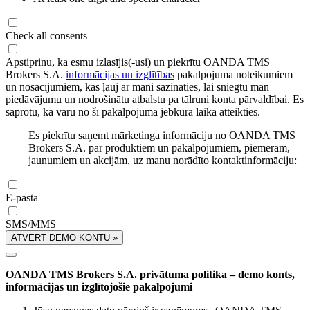
Check all consents
Apstiprinu, ka esmu izlasījis(-usi) un piekrītu OANDA TMS
Brokers S.A.
informācijas un izglītības
pakalpojuma noteikumiem
un nosacījumiem, kas ļauj ar mani sazināties, lai sniegtu man
piedāvājumu un nodrošinātu atbalstu pa tālruni konta pārvaldībai. Es
saprotu, ka varu no šī pakalpojuma jebkurā laikā atteikties.
Es piekrītu saņemt mārketinga informāciju no OANDA TMS
Brokers S.A. par produktiem un pakalpojumiem, piemēram,
jaunumiem un akcijām, uz manu norādīto kontaktinformāciju:
E-pasta
SMS/MMS
ATVĒRT DEMO KONTU »
OANDA TMS Brokers S.A. privātuma politika – demo konts,
informācijas un izglītojošie pakalpojumi