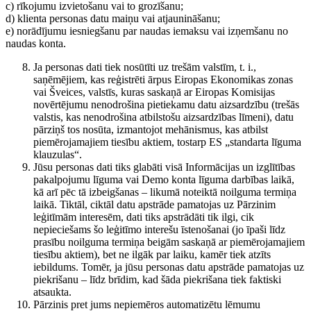
c) rīkojumu izvietošanu vai to grozīšanu;
d) klienta personas datu maiņu vai atjaunināšanu;
e) norādījumu iesniegšanu par naudas iemaksu vai izņemšanu no
naudas konta.
Ja personas dati tiek nosūtīti uz trešām valstīm, t. i.,
saņēmējiem, kas reģistrēti ārpus Eiropas Ekonomikas zonas
vai Šveices, valstīs, kuras saskaņā ar Eiropas Komisijas
novērtējumu nenodrošina pietiekamu datu aizsardzību (trešās
valstis, kas nenodrošina atbilstošu aizsardzības līmeni), datu
pārziņš tos nosūta, izmantojot mehānismus, kas atbilst
piemērojamajiem tiesību aktiem, tostarp ES „standarta līguma
klauzulas“.
Jūsu personas dati tiks glabāti visā Informācijas un izglītības
pakalpojumu līguma vai Demo konta līguma darbības laikā,
kā arī pēc tā izbeigšanas – likumā noteiktā noilguma termiņa
laikā. Tiktāl, ciktāl datu apstrāde pamatojas uz Pārzinim
leģitīmām interesēm, dati tiks apstrādāti tik ilgi, cik
nepieciešams šo leģitīmo interešu īstenošanai (jo īpaši līdz
prasību noilguma termiņa beigām saskaņā ar piemērojamajiem
tiesību aktiem), bet ne ilgāk par laiku, kamēr tiek atzīts
iebildums. Tomēr, ja jūsu personas datu apstrāde pamatojas uz
piekrišanu – līdz brīdim, kad šāda piekrišana tiek faktiski
atsaukta.
Pārzinis pret jums nepiemēros automatizētu lēmumu