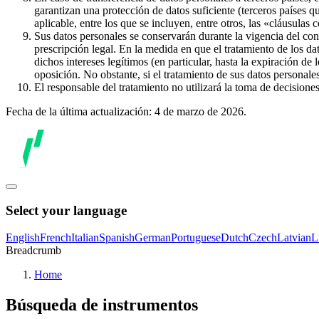
garantizan una protección de datos suficiente (terceros países q
aplicable, entre los que se incluyen, entre otros, las «cláusulas
Sus datos personales se conservarán durante la vigencia del con
prescripción legal. En la medida en que el tratamiento de los dat
dichos intereses legítimos (en particular, hasta la expiración de
oposición. No obstante, si el tratamiento de sus datos personal
El responsable del tratamiento no utilizará la toma de decision
Fecha de la última actualización: 4 de marzo de 2026.
Select your language
English
French
Italian
Spanish
German
Portuguese
Dutch
Czech
Latvian
L
Breadcrumb
Home
Búsqueda de instrumentos