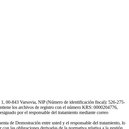
, 00-843 Varsovia, NIP (Número de identificación fiscal): 526-275-
, mantiene los archivos de registro con el número KRS: 0000204776,
esignado por el responsable del tratamiento mediante correo
uenta de Demostración entre usted y el responsable del tratamiento, lo
 con las obligaciones derivadas de la normativa relativa a la gestión