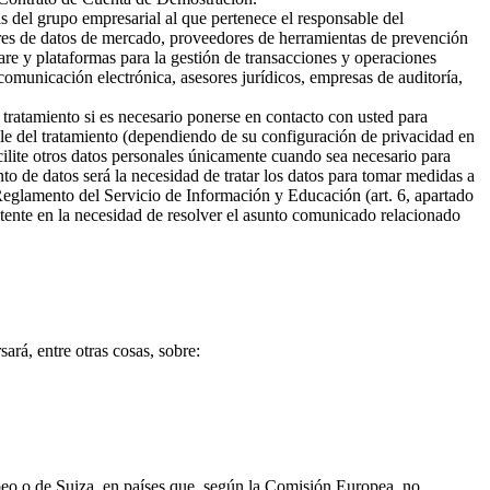
s del grupo empresarial al que pertenece el responsable del
ores de datos de mercado, proveedores de herramientas de prevención
are y plataformas para la gestión de transacciones y operaciones
omunicación electrónica, asesores jurídicos, empresas de auditoría,
 tratamiento si es necesario ponerse en contacto con usted para
ble del tratamiento (dependiendo de su configuración de privacidad en
cilite otros datos personales únicamente cuando sea necesario para
ento de datos será la necesidad de tratar los datos para tomar medidas a
 Reglamento del Servicio de Información y Educación (art. 6, apartado
sistente en la necesidad de resolver el asunto comunicado relacionado
ará, entre otras cosas, sobre:
opeo o de Suiza, en países que, según la Comisión Europea, no