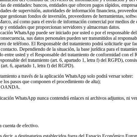
rías de entidades: bancos, entidades que ofrecen pagos rápidos, empresa
ridades de supervisión, autoridades de información financiera, proveed
s que gestionan fondos de inversión, proveedores de herramientas, softw
 Marco, así como para el envío de información comercial por medios de c
pp y entidades que proporcionan servidores y almacenan datos.
plicación WhatsApp puede ser iniciado por usted o por el responsable del
 consecuencia, sus datos personales pueden ser transmitidos al responsa
ro de teléfono. El Responsable del tratamiento podrá solicitarle que fa
l contacto. Dependiendo de la situación, la base jurídica para el tratami
rdo entre usted y el Responsable del tratamiento de conformidad con el
 responsable del tratamiento (art. 6, apartado 1, letra f) del RGPD), con
(art. 6, apartado 1, letra f) del RGPD).
atamiento a través de la aplicación WhatsApp solo podrá versar sobre:
 de los pasos que componen el procedimiento de alta);
o de OANDA.
licación WhatsApp nunca contendrá enlaces ni archivos adjuntos, ni vers
la cuenta de efectivo.
 es decir, a destinatarios establecidos fuera del Espacio Económico Eur