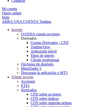
Contacto
Mi cuenta
Opere online
Help
ABRA UNA CUENTA
Trading
Invertir
OANDA cuenta acciones
Derivados
Cuenta Derivados - CFD
TradingView
Aplicación móvil
Tipos de interés
Cliente profesional
Opciones de depósito
MetaTrader 5
Descargar la aplicación o MT5
Dónde invertir
Acciones
ETFs
Derivados
CFD sobre acciones
CFD sobre índices
CFD sobre materias primas