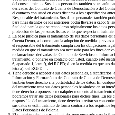
del consentimiento. Sus datos personales también se tratarán par
derivadas del Contrato de Cuenta de Demostración o del Contrat
el contacto con usted en casos distintos a los especificados ante
Responsable del tratamiento. Sus datos personales también podr
para fines distintos de los anteriores podrá llevarse a cabo: (i) 
finalidad para la que se recopilaron originalmente los datos pe
protección de las personas físicas en lo que respecta al tratami
La base jurídica para el tratamiento de sus datos personales es:
Cuenta Demo, así como para la adopción de medidas previas a la 
el responsable del tratamiento cumpla con las obligaciones legale
medida en que el tratamiento sea necesario para los fines derivad
reclamaciones derivadas del Contrato de Servicios de Informaci
tratamiento, o ponerse en contacto con usted, cuando esté justif
6, apartado 1, letra f), del RGPD; d. en la medida en que sus da
letra a), del RGPD—.
Tiene derecho a acceder a sus datos personales, a rectificarlos, 
Información y Formación o del Contrato de Cuenta de Demostració
también tiene derecho a la portabilidad de los datos. En cualqui
del tratamiento trata sus datos personales basándose en su inter
tiene derecho a oponerse en cualquier momento al tratamiento de
podremos tratar sus datos personales para dichos fines. En los c
responsable del tratamiento, tiene derecho a retirar su consenti
sus datos se están tratando de forma contraria a los requisitos l
Datos Personales de Polonia.
El suministro de datos es voluntario, pero necesario para la f