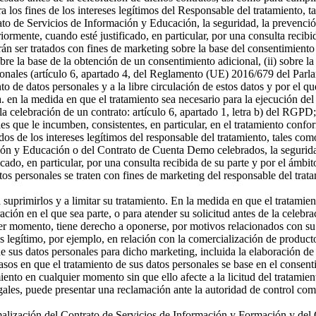
a los fines de los intereses legítimos del Responsable del tratamiento, t
o de Servicios de Información y Educación, la seguridad, la prevención
riormente, cuando esté justificado, en particular, por una consulta recibi
án ser tratados con fines de marketing sobre la base del consentimiento
sobre la base de la obtención de un consentimiento adicional, (ii) sobre la
rsonales (artículo 6, apartado 4, del Reglamento (UE) 2016/679 del Parl
ento de datos personales y a la libre circulación de estos datos y por e
 a. en la medida en que el tratamiento sea necesario para la ejecución 
celebración de un contrato: artículo 6, apartado 1, letra b) del RGPD; 
s que le incumben, consistentes, en particular, en el tratamiento confor
os de los intereses legítimos del responsable del tratamiento, tales como 
ón y Educación o del Contrato de Cuenta Demo celebrados, la seguridad,
icado, en particular, por una consulta recibida de su parte y por el ámbi
tos personales se traten con fines de marketing del responsable del tra
a suprimirlos y a limitar su tratamiento. En la medida en que el tratamie
n en el que sea parte, o para atender su solicitud antes de la celebrac
er momento, tiene derecho a oponerse, por motivos relacionados con su si
és legítimo, por ejemplo, en relación con la comercialización de producto
 sus datos personales para dicho marketing, incluida la elaboración de p
asos en que el tratamiento de sus datos personales se base en el consenti
miento en cualquier momento sin que ello afecte a la licitud del tratamie
egales, puede presentar una reclamación ante la autoridad de control com
ormalización del Contrato de Servicios de Información y Formación y d