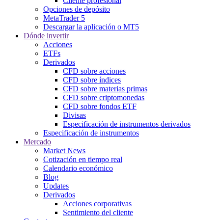
Cliente profesional
Opciones de depósito
MetaTrader 5
Descargar la aplicación o MT5
Dónde invertir
Acciones
ETFs
Derivados
CFD sobre acciones
CFD sobre índices
CFD sobre materias primas
CFD sobre criptomonedas
CFD sobre fondos ETF
Divisas
Especificación de instrumentos derivados
Especificación de instrumentos
Mercado
Market News
Cotización en tiempo real
Calendario económico
Blog
Updates
Derivados
Acciones corporativas
Sentimiento del cliente