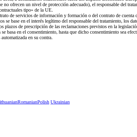
ue no ofrecen un nivel de protección adecuado), el responsable del trat
 contractuales tipo» de la UE.
trato de servicios de información y formación o del contrato de cuenta d
os se base en el interés legítimo del responsable del tratamiento, los da
 los plazos de prescripción de las reclamaciones previstos en la legislac
es se basa en el consentimiento, hasta que dicho consentimiento sea efec
es automatizada en su contra.
ithuanian
Romanian
Polish
Ukrainian