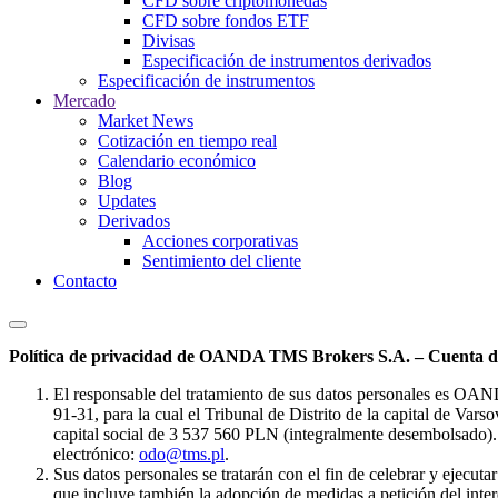
CFD sobre criptomonedas
CFD sobre fondos ETF
Divisas
Especificación de instrumentos derivados
Especificación de instrumentos
Mercado
Market News
Cotización en tiempo real
Calendario económico
Blog
Updates
Derivados
Acciones corporativas
Sentimiento del cliente
Contacto
Política de privacidad de OANDA TMS Brokers S.A. – Cuenta de
El responsable del tratamiento de sus datos personales es OA
91-31, para la cual el Tribunal de Distrito de la capital de Va
capital social de 3 537 560 PLN (integralmente desembolsado). 
electrónico:
odo@tms.pl
.
Sus datos personales se tratarán con el fin de celebrar y ejecut
que incluye también la adopción de medidas a petición del intere