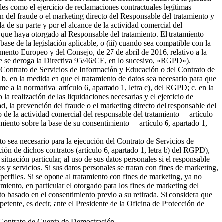
ales como el ejercicio de reclamaciones contractuales legítimas
 del fraude o el marketing directo del Responsable del tratamiento y
da de su parte y por el alcance de la actividad comercial del
 que haya otorgado al Responsable del tratamiento. El tratamiento
 base de la legislación aplicable, o (iii) cuando sea compatible con la
amento Europeo y del Consejo, de 27 de abril de 2016, relativo a la
l que se deroga la Directiva 95/46/CE, en lo sucesivo, «RGPD»).
del Contrato de Servicios de Información y Educación o del Contrato de
b. en la medida en que el tratamiento de datos sea necesario para que
me a la normativa: artículo 6, apartado 1, letra c), del RGPD; c. en la
la realización de las liquidaciones necesarias y el ejercicio de
 la prevención del fraude o el marketing directo del responsable del
to de la actividad comercial del responsable del tratamiento —artículo
tamiento sobre la base de su consentimiento —artículo 6, apartado 1,
nto sea necesario para la ejecución del Contrato de Servicios de
ión de dichos contratos (artículo 6, apartado 1, letra b) del RGPD),
tuación particular, al uso de sus datos personales si el responsable
s y servicios. Si sus datos personales se tratan con fines de marketing,
erfiles. Si se opone al tratamiento con fines de marketing, ya no
miento, en particular el otorgado para los fines de marketing del
nto basado en el consentimiento previo a su retirada. Si considera que
petente, es decir, ante el Presidente de la Oficina de Protección de
el Contrato de Cuenta de Demostración.