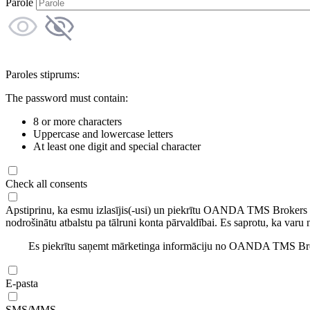
Parole
Paroles stiprums:
The password must contain:
8 or more characters
Uppercase and lowercase letters
At least one digit and special character
Check all consents
Apstiprinu, ka esmu izlasījis(-usi) un piekrītu OANDA TMS Brokers
nodrošinātu atbalstu pa tālruni konta pārvaldībai. Es saprotu, ka varu 
Es piekrītu saņemt mārketinga informāciju no OANDA TMS Brok
E-pasta
SMS/MMS