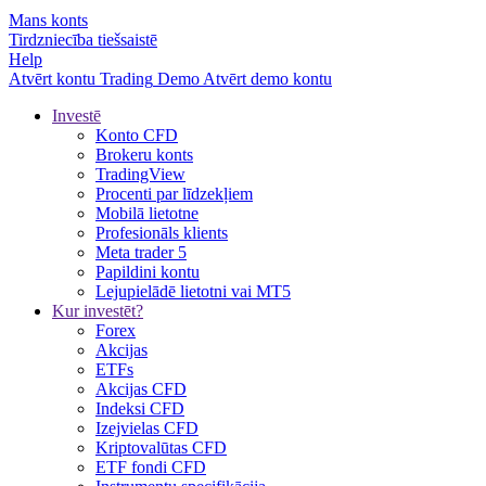
Mans konts
Tirdzniecība tiešsaistē
Help
Atvērt kontu
Trading
Demo
Atvērt demo kontu
Investē
Konto CFD
Brokeru konts
TradingView
Procenti par līdzekļiem
Mobilā lietotne
Profesionāls klients
Meta trader 5
Papildini kontu
Lejupielādē lietotni vai MT5
Kur investēt?
Forex
Akcijas
ETFs
Akcijas CFD
Indeksi CFD
Izejvielas CFD
Kriptovalūtas CFD
ETF fondi CFD