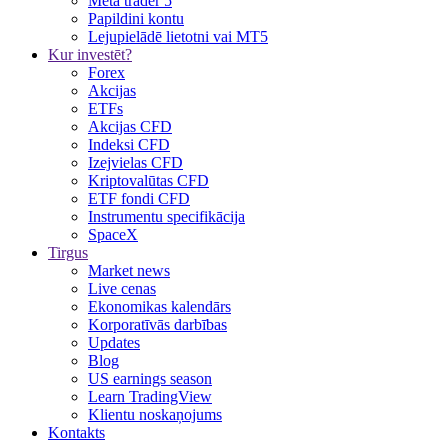
Meta trader 5
Papildini kontu
Lejupielādē lietotni vai MT5
Kur investēt?
Forex
Akcijas
ETFs
Akcijas CFD
Indeksi CFD
Izejvielas CFD
Kriptovalūtas CFD
ETF fondi CFD
Instrumentu specifikācija
SpaceX
Tirgus
Market news
Live cenas
Ekonomikas kalendārs
Korporatīvās darbības
Updates
Blog
US earnings season
Learn TradingView
Klientu noskaņojums
Kontakts