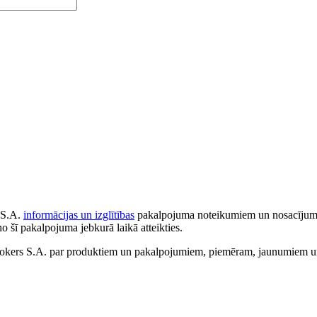
 S.A.
informācijas un izglītības
pakalpojuma noteikumiem un nosacījumiem
no šī pakalpojuma jebkurā laikā atteikties.
ers S.A. par produktiem un pakalpojumiem, piemēram, jaunumiem un 