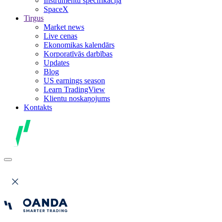
Instrumentu specifikācija
SpaceX
Tirgus
Market news
Live cenas
Ekonomikas kalendārs
Korporatīvās darbības
Updates
Blog
US earnings season
Learn TradingView
Klientu noskaņojums
Kontakts