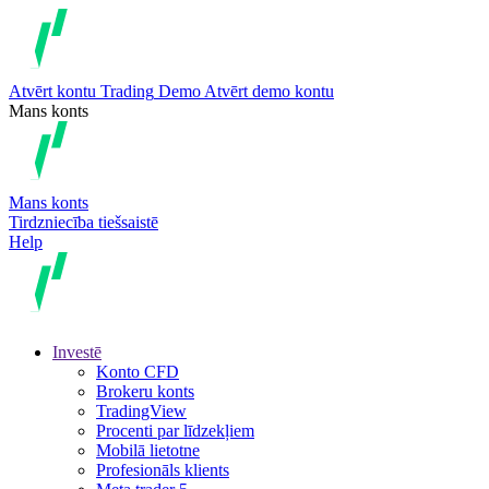
Atvērt kontu
Trading
Demo
Atvērt demo kontu
Mans konts
Mans konts
Tirdzniecība tiešsaistē
Help
Investē
Konto CFD
Brokeru konts
TradingView
Procenti par līdzekļiem
Mobilā lietotne
Profesionāls klients