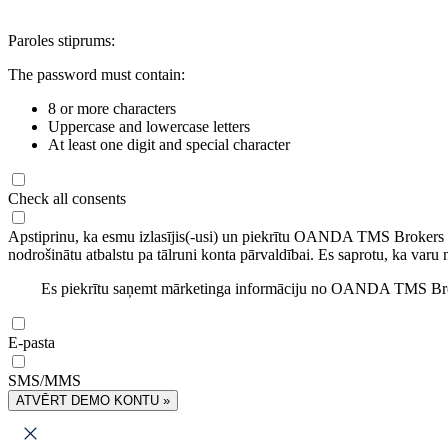
Paroles stiprums:
The password must contain:
8 or more characters
Uppercase and lowercase letters
At least one digit and special character
Check all consents
Apstiprinu, ka esmu izlasījis(-usi) un piekrītu OANDA TMS Brokers
nodrošinātu atbalstu pa tālruni konta pārvaldībai. Es saprotu, ka varu 
Es piekrītu saņemt mārketinga informāciju no OANDA TMS Brok
E-pasta
SMS/MMS
ATVĒRT DEMO KONTU »