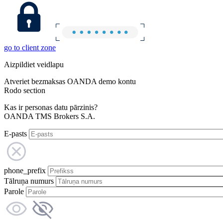
go to client zone
Aizpildiet veidlapu
Atveriet bezmaksas OANDA demo kontu
Rodo section
Kas ir personas datu pārzinis?
OANDA TMS Brokers S.A.
E-pasts
phone_prefix
Tālruņa numurs
Parole