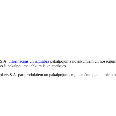
 S.A.
informācijas un izglītības
pakalpojuma noteikumiem un nosacījumiem
no šī pakalpojuma jebkurā laikā atteikties.
ers S.A. par produktiem un pakalpojumiem, piemēram, jaunumiem un 