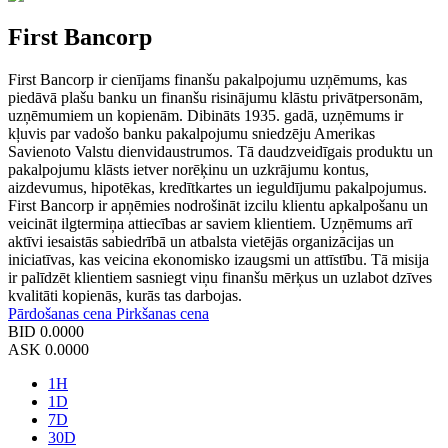
First Bancorp
First Bancorp ir cienījams finanšu pakalpojumu uzņēmums, kas
piedāvā plašu banku un finanšu risinājumu klāstu privātpersonām,
uzņēmumiem un kopienām. Dibināts 1935. gadā, uzņēmums ir
kļuvis par vadošo banku pakalpojumu sniedzēju Amerikas
Savienoto Valstu dienvidaustrumos. Tā daudzveidīgais produktu un
pakalpojumu klāsts ietver norēķinu un uzkrājumu kontus,
aizdevumus, hipotēkas, kredītkartes un ieguldījumu pakalpojumus.
First Bancorp ir apņēmies nodrošināt izcilu klientu apkalpošanu un
veicināt ilgtermiņa attiecības ar saviem klientiem. Uzņēmums arī
aktīvi iesaistās sabiedrībā un atbalsta vietējās organizācijas un
iniciatīvas, kas veicina ekonomisko izaugsmi un attīstību. Tā misija
ir palīdzēt klientiem sasniegt viņu finanšu mērķus un uzlabot dzīves
kvalitāti kopienās, kurās tas darbojas.
Pārdošanas cena
Pirkšanas cena
BID
0.0000
ASK
0.0000
1H
1D
7D
30D