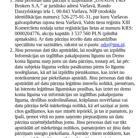
Jūsu personas datu pārziņš ir uzņēmums „OANDA TMS
Brokers S.A.” ar juridisko adresi Varšavā, Rondo
Daszyńskiego iela 1, 00-843 Varšava, NIP (nodokļu
identifikācijas numurs): 526-275-91-31, par kuru Varšavas
galvaspilsētas rajona tiesa Varšavā, Valsts tiesu reģistra XIII
Komerclietu nodaļa uztur reģistrācijas lietas ar numuru KRS:
0000204776, akciju kapitāls 3 537 560 PLN (pilnībā
apmaksāts). Ar datu pārziņa iecelto datu aizsardzības
speciālistu var sazināties, rakstot uz e-pastu:
odo@tms.pl
.
Jūsu personas dati tiks apstrādāti, lai noslēgtu un izpildītu
Informācijas un izglītības pakalpojumu līgumu un Demo
konta līgumu starp jums un datu pārziņu, tostarp arī, lai pēc
datu subjekta lūguma veiktu pasākumus pirms šo līgumu
noslēgšanas, kā arī lai izpildītu pienākumus, kas izriet no
noteikumiem par piekrišanas apstrādi. Jūsu personas dati tiks
apstrādāti arī datu pārziņa leģitīmo interešu nolūkā, piemēram,
lai īstenotu leģitīmas līgumiskas prasības, kas izriet no demo
konta līguma vai informācijas un izglītības pakalpojumu
līguma, drošības nodrošināšanai, krāpšanas novēršanai vai
datu pārziņa tiešā mārketinga nolūkā, kā arī saziņai ar jums
citos gadījumos, kas nav minēti iepriekš, ja tas ir pamatots, jo
īpaši, ņemot vērā no jums saņemto pieprasījumu un datu
pārziņa uzņēmējdarbības jomu. Jūsu personas dati var tikt
apstrādāti arī mārketinga nolūkos, pamatojoties uz jūsu datu
pārziņam sniegto piekrišanu. Apstrāde citiem nolūkiem, kas