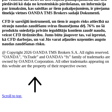
piedāvāti kā daļa no krusteniskās pārdošanas, un informācija
par izmaksām, kas saistītas ar šiem pakalpojumiem, ir pieejama
tīmekļa vietnes OANDA TMS Brokers sadaļā Dokumenti.
CFD ir sarežģīti instrumenti, un tiem ir augsts risks attiecībā uz
strauju naudas zaudēšanu sviras finansējuma dēļ. 76% no šā
produktu sniedzēja privāto ieguldītāju kontiem zaudē naudu,
veicot CFD tirdzniecību. Jums būtu jāapsver tas, vai izprotat,
kā CFD darbojas, un vai Jūs varat atļauties uzņemties augsto
naudas zaudēšanas risku.
@ Copyright 2026 OANDA TMS Brokers S.A. All rights reserved.
“OANDA”, “fxTrade” and OANDA’s “fx” family of trademarks are
owned by OANDA Corporation. All other trademarks appearing on
this website are the property of their respective owner.
Scroll to top