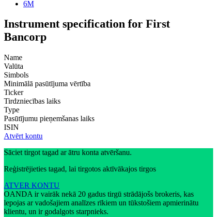
6M
Instrument specification for First
Bancorp
Name
Valūta
Simbols
Minimālā pasūtījuma vērtība
Ticker
Tirdzniecības laiks
Type
Pasūtījumu pieņemšanas laiks
ISIN
Atvērt kontu
Sāciet tirgot tagad ar ātru konta atvēršanu.
Reģistrējieties tagad, lai tirgotos aktīvākajos tirgos
ATVER KONTU
OANDA ir vairāk nekā 20 gadus tirgū strādājošs brokeris, kas
lepojas ar vadošajiem analīzes rīkiem un tūkstošiem apmierinātu
klientu, un ir godalgots starpnieks.