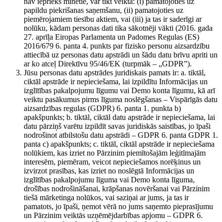
nav iepriekš minētie, var tikt veikta: (i) pamatojoties uz
papildu piekrišanas saņemšanu, (ii) pamatojoties uz
piemērojamiem tiesību aktiem, vai (iii) ja tas ir saderīgi ar
nolūku, kādam personas dati tika sākotnēji vākti (2016. gada
27. aprīļa Eiropas Parlamenta un Padomes Regulas (ES)
2016/679 6. panta 4. punkts par fizisko personu aizsardzību
attiecībā uz personas datu apstrādi un šādu datu brīvu apriti un
ar ko atceļ Direktīvu 95/46/EK (turpmāk – „GDPR”).
Jūsu personas datu apstrādes juridiskais pamats ir: a. tiktāl,
ciktāl apstrāde ir nepieciešama, lai izpildītu Informācijas un
izglītības pakalpojumu līgumu vai Demo konta līgumu, kā arī
veiktu pasākumus pirms līguma noslēgšanas – Vispārīgās datu
aizsardzības regulas (GDPR) 6. panta 1. punkta b)
apakšpunkts; b. tiktāl, ciktāl datu apstrāde ir nepieciešama, lai
datu pārziņš varētu izpildīt savas juridiskās saistības, jo īpaši
nodrošinot atbilstošu datu apstrādi – GDPR 6. panta GDPR 1.
panta c) apakšpunkts; c. tiktāl, ciktāl apstrāde ir nepieciešama
nolūkiem, kas izriet no Pārzinim piemītošajām leģitīmajām
interesēm, piemēram, veicot nepieciešamos norēķinus un
izvirzot prasības, kas izriet no noslēgtā Informācijas un
izglītības pakalpojumu līguma vai Demo konta līguma,
drošības nodrošināšanai, krāpšanas novēršanai vai Pārzinim
tiešā mārketinga nolūkos, vai saziņai ar jums, ja tas ir
pamatots, jo īpaši, ņemot vērā no jums saņemto pieprasījumu
un Pārzinim veiktās uzņēmējdarbības apjomu – GDPR 6.