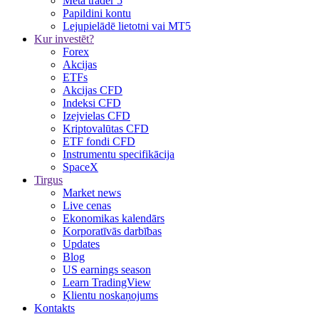
Meta trader 5
Papildini kontu
Lejupielādē lietotni vai MT5
Kur investēt?
Forex
Akcijas
ETFs
Akcijas CFD
Indeksi CFD
Izejvielas CFD
Kriptovalūtas CFD
ETF fondi CFD
Instrumentu specifikācija
SpaceX
Tirgus
Market news
Live cenas
Ekonomikas kalendārs
Korporatīvās darbības
Updates
Blog
US earnings season
Learn TradingView
Klientu noskaņojums
Kontakts