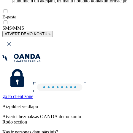
jaunumiem un akcijām, uz manu norādīto kontaktinformāciju:
E-pasta
SMS/MMS
ATVĒRT DEMO KONTU »
go to client zone
Aizpildiet veidlapu
Atveriet bezmaksas OANDA demo kontu
Rodo section
Kas ir personas datu pārzinis?