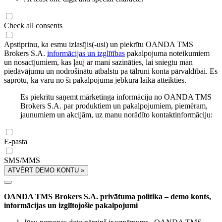
Check all consents
Apstiprinu, ka esmu izlasījis(-usi) un piekrītu OANDA TMS
Brokers S.A.
informācijas un izglītības
pakalpojuma noteikumiem
un nosacījumiem, kas ļauj ar mani sazināties, lai sniegtu man
piedāvājumu un nodrošinātu atbalstu pa tālruni konta pārvaldībai. Es
saprotu, ka varu no šī pakalpojuma jebkurā laikā atteikties.
Es piekrītu saņemt mārketinga informāciju no OANDA TMS
Brokers S.A. par produktiem un pakalpojumiem, piemēram,
jaunumiem un akcijām, uz manu norādīto kontaktinformāciju:
E-pasta
SMS/MMS
ATVĒRT DEMO KONTU »
OANDA TMS Brokers S.A. privātuma politika – demo konts,
informācijas un izglītojošie pakalpojumi