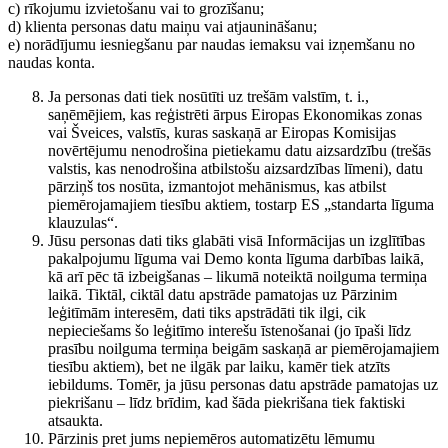
c) rīkojumu izvietošanu vai to grozīšanu;
d) klienta personas datu maiņu vai atjaunināšanu;
e) norādījumu iesniegšanu par naudas iemaksu vai izņemšanu no
naudas konta.
Ja personas dati tiek nosūtīti uz trešām valstīm, t. i.,
saņēmējiem, kas reģistrēti ārpus Eiropas Ekonomikas zonas
vai Šveices, valstīs, kuras saskaņā ar Eiropas Komisijas
novērtējumu nenodrošina pietiekamu datu aizsardzību (trešās
valstis, kas nenodrošina atbilstošu aizsardzības līmeni), datu
pārziņš tos nosūta, izmantojot mehānismus, kas atbilst
piemērojamajiem tiesību aktiem, tostarp ES „standarta līguma
klauzulas“.
Jūsu personas dati tiks glabāti visā Informācijas un izglītības
pakalpojumu līguma vai Demo konta līguma darbības laikā,
kā arī pēc tā izbeigšanas – likumā noteiktā noilguma termiņa
laikā. Tiktāl, ciktāl datu apstrāde pamatojas uz Pārzinim
leģitīmām interesēm, dati tiks apstrādāti tik ilgi, cik
nepieciešams šo leģitīmo interešu īstenošanai (jo īpaši līdz
prasību noilguma termiņa beigām saskaņā ar piemērojamajiem
tiesību aktiem), bet ne ilgāk par laiku, kamēr tiek atzīts
iebildums. Tomēr, ja jūsu personas datu apstrāde pamatojas uz
piekrišanu – līdz brīdim, kad šāda piekrišana tiek faktiski
atsaukta.
Pārzinis pret jums nepiemēros automatizētu lēmumu