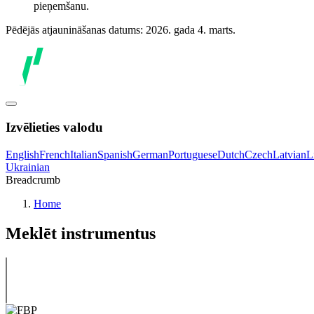
pieņemšanu.
Pēdējās atjaunināšanas datums: 2026. gada 4. marts.
Izvēlieties valodu
English
French
Italian
Spanish
German
Portuguese
Dutch
Czech
Latvian
L
Ukrainian
Breadcrumb
Home
Meklēt instrumentus