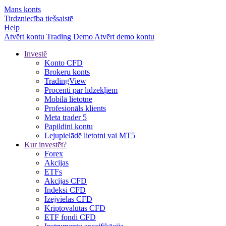
Mans konts
Tirdzniecība tiešsaistē
Help
Atvērt kontu
Trading
Demo
Atvērt demo kontu
Investē
Konto CFD
Brokeru konts
TradingView
Procenti par līdzekļiem
Mobilā lietotne
Profesionāls klients
Meta trader 5
Papildini kontu
Lejupielādē lietotni vai MT5
Kur investēt?
Forex
Akcijas
ETFs
Akcijas CFD
Indeksi CFD
Izejvielas CFD
Kriptovalūtas CFD
ETF fondi CFD