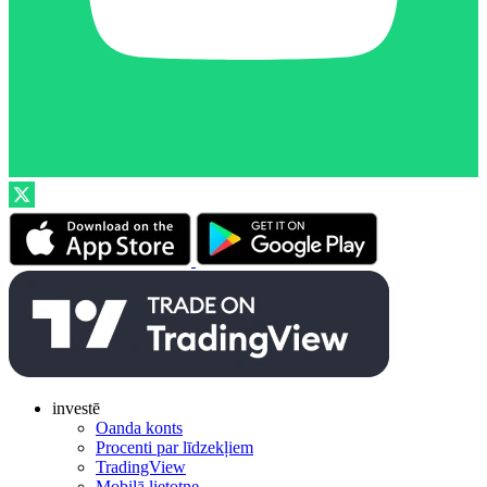
investē
Oanda konts
Procenti par līdzekļiem
TradingView
Mobilā lietotne