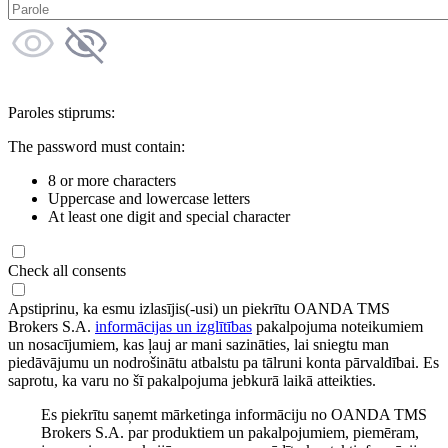
Paroles stiprums:
The password must contain:
8 or more characters
Uppercase and lowercase letters
At least one digit and special character
Check all consents
Apstiprinu, ka esmu izlasījis(-usi) un piekrītu OANDA TMS
Brokers S.A.
informācijas un izglītības
pakalpojuma noteikumiem
un nosacījumiem, kas ļauj ar mani sazināties, lai sniegtu man
piedāvājumu un nodrošinātu atbalstu pa tālruni konta pārvaldībai. Es
saprotu, ka varu no šī pakalpojuma jebkurā laikā atteikties.
Es piekrītu saņemt mārketinga informāciju no OANDA TMS
Brokers S.A. par produktiem un pakalpojumiem, piemēram,