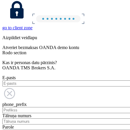
go to client zone
Aizpildiet veidlapu
Atveriet bezmaksas OANDA demo kontu
Rodo section
Kas ir personas datu pārzinis?
OANDA TMS Brokers S.A.
E-pasts
phone_prefix
Tālruņa numurs
Parole