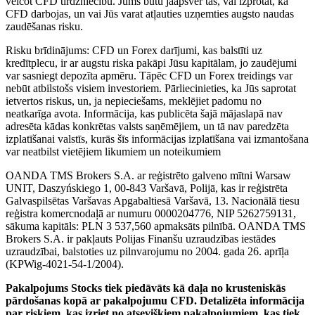
veicot CFD tirdzniecību. Jums būtu jāapsver tas, vai izprotat, kā
CFD darbojas, un vai Jūs varat atļauties uzņemties augsto naudas
zaudēšanas risku.
Risku brīdinājums: CFD un Forex darījumi, kas balstīti uz
kredītplecu, ir ar augstu riska pakāpi Jūsu kapitālam, jo zaudējumi
var sasniegt depozīta apmēru. Tāpēc CFD un Forex treidings var
nebūt atbilstošs visiem investoriem. Pārliecinieties, ka Jūs saprotat
ietvertos riskus, un, ja nepieciešams, meklējiet padomu no
neatkarīga avota. Informācija, kas publicēta šajā mājaslapā nav
adresēta kādas konkrētas valsts saņēmējiem, un tā nav paredzēta
izplatīšanai valstīs, kurās šīs informācijas izplatīšana vai izmantošana
var neatbilst vietējiem likumiem un noteikumiem
OANDA TMS Brokers S.A. ar reģistrēto galveno mītni Warsaw
UNIT, Daszyńskiego 1, 00-843 Varšavā, Polijā, kas ir reģistrēta
Galvaspilsētas Varšavas Apgabaltiesā Varšavā, 13. Nacionālā tiesu
reģistra komercnodaļā ar numuru 0000204776, NIP 5262759131,
sākuma kapitāls: PLN 3 537,560 apmaksāts pilnībā. OANDA TMS
Brokers S.A. ir pakļauts Polijas Finanšu uzraudzības iestādes
uzraudzībai, balstoties uz pilnvarojumu no 2004. gada 26. aprīļa
(KPWig-4021-54-1/2004).
Pakalpojums Stocks tiek piedāvāts kā daļa no krusteniskās
pārdošanas kopā ar pakalpojumu CFD. Detalizēta informācija
par riskiem, kas izriet no atsevišķiem pakalpojumiem, kas tiek