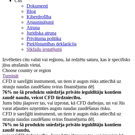
Cits
Dokumenti
Blog
Kiberdrošība
Atjauninājumi
Atruna
Juridiska atruna
Privātuma politika
Piekļūstamības deklarācija
Sīkfailu iestatījumi
Izvēlieties citu valsti vai reģionu, lai redzētu saturu, kas ir specifisks
jūsu atrašanās vietai.
Choose country or region
Turpināt
CFD ir sarežģīti instrumenti, un tiem ir augsts risks attiecībā uz
strauju naudas zaudēšanu sviras finansējuma dēļ.
76% no šā produktu sniedzēja privāto ieguldītāju kontiem
zaudē naudu, veicot CFD tirdzniecību.
Jums būtu jāapsver tas, vai izprotat, kā CFD darbojas, un vai Jūs
varat atļauties uzņemties augsto naudas zaudēšanas risku.
CFD ir sarežģīti instrumenti, un tiem ir augsts risks attiecībā uz
strauju naudas zaudēšanu sviras finansējuma dēļ.
76% no šā produktu sniedzēja privāto ieguldītāju kontiem
zaudē naudu,