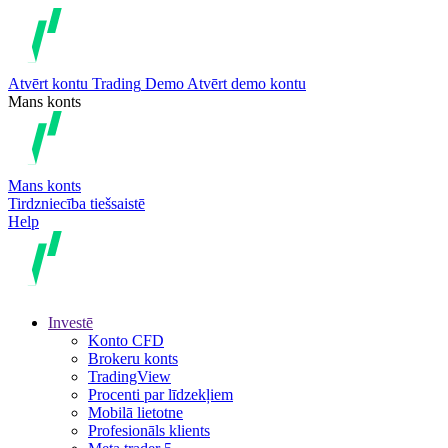
Atvērt kontu
Trading
Demo
Atvērt demo kontu
Mans konts
Mans konts
Tirdzniecība tiešsaistē
Help
Investē
Konto CFD
Brokeru konts
TradingView
Procenti par līdzekļiem
Mobilā lietotne
Profesionāls klients