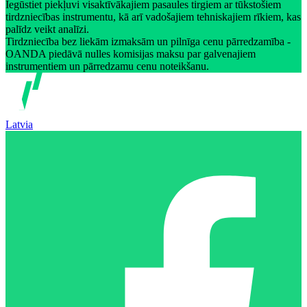
Iegūstiet piekļuvi visaktīvākajiem pasaules tirgiem ar tūkstošiem
tirdzniecības instrumentu, kā arī vadošajiem tehniskajiem rīkiem, kas
palīdz veikt analīzi.
Tirdzniecība bez liekām izmaksām un pilnīga cenu pārredzamība -
OANDA piedāvā nulles komisijas maksu par galvenajiem
instrumentiem un pārredzamu cenu noteikšanu.
Latvia