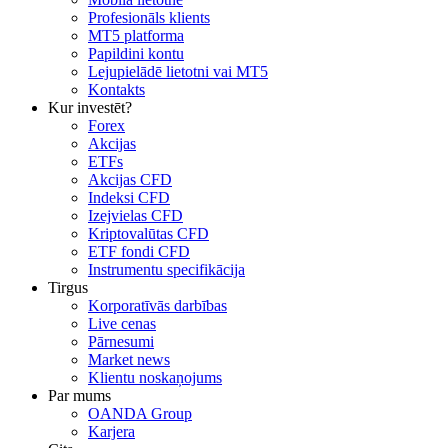
Profesionāls klients
MT5 platforma
Papildini kontu
Lejupielādē lietotni vai MT5
Kontakts
Kur investēt?
Forex
Akcijas
ETFs
Akcijas CFD
Indeksi CFD
Izejvielas CFD
Kriptovalūtas CFD
ETF fondi CFD
Instrumentu specifikācija
Tirgus
Korporatīvās darbības
Live cenas
Pārnesumi
Market news
Klientu noskaņojums
Par mums
OANDA Group
Karjera