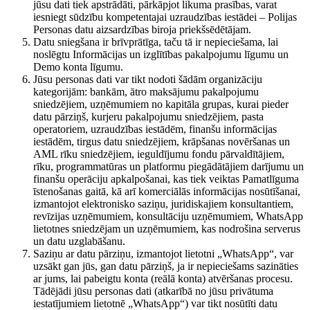
jūsu dati tiek apstrādāti, pārkāpjot likuma prasības, varat
iesniegt sūdzību kompetentajai uzraudzības iestādei – Polijas
Personas datu aizsardzības biroja priekšsēdētājam.
Datu sniegšana ir brīvprātīga, taču tā ir nepieciešama, lai
noslēgtu Informācijas un izglītības pakalpojumu līgumu un
Demo konta līgumu.
Jūsu personas dati var tikt nodoti šādām organizāciju
kategorijām: bankām, ātro maksājumu pakalpojumu
sniedzējiem, uzņēmumiem no kapitāla grupas, kurai pieder
datu pārziņš, kurjeru pakalpojumu sniedzējiem, pasta
operatoriem, uzraudzības iestādēm, finanšu informācijas
iestādēm, tirgus datu sniedzējiem, krāpšanas novēršanas un
AML rīku sniedzējiem, ieguldījumu fondu pārvaldītājiem,
rīku, programmatūras un platformu piegādātājiem darījumu un
finanšu operāciju apkalpošanai, kas tiek veiktas Pamatlīguma
īstenošanas gaitā, kā arī komerciālās informācijas nosūtīšanai,
izmantojot elektronisko saziņu, juridiskajiem konsultantiem,
revīzijas uzņēmumiem, konsultāciju uzņēmumiem, WhatsApp
lietotnes sniedzējam un uzņēmumiem, kas nodrošina serverus
un datu uzglabāšanu.
Saziņu ar datu pārziņu, izmantojot lietotni „WhatsApp“, var
uzsākt gan jūs, gan datu pārziņš, ja ir nepieciešams sazināties
ar jums, lai pabeigtu konta (reālā konta) atvēršanas procesu.
Tādējādi jūsu personas dati (atkarībā no jūsu privātuma
iestatījumiem lietotnē „WhatsApp“) var tikt nosūtīti datu