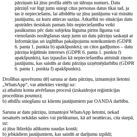
pārziņam kā jūsu profila attēls un tālruņa numurs. Datu
pārziņš var lūgt jums sniegt citus personas datus tikai tad, ja
tas ir nepieciešams, lai atbildētu uz jūsu jautājumu vai risinātu
jautājumu, uz kuru attiecas saziņa. Atkarībā no situācijas datu
apstrādes tiesiskais pamats būs nepieciešamība veikt
pasākumus pēc datu subjekta lūguma pirms līguma vai
vienošanās noslēgšanas starp jums un datu pārziņu saskaņā ar
Informācijas un izglītības pakalpojumu noteikumiem (GDPR
6. panta 1. punkta b) apakšpunkts); un citos gadījumos – datu
pārziņa leģitīmās intereses (GDPR 6. panta 1. punkta f)
apakšpunkts), kas izpaužas kā nepieciešamība atrisināt ziņoto
jautājumu, kas saistīts ar datu pārziņa uzņēmējdarbību (GDPR
6. panta 1. punkta f) apakšpunkts).
Drošības apsvērumu dēļ saruna ar datu pārziņu, izmantojot lietotni
„WhatsApp“, var attiekties vienīgi uz:
a) atbalstu konta atvēršanas procesā (izskaidrojot reģistrācijas
procedūras posmus);
b) atbilžu sniegšanu uz klientu jautājumiem par OANDA darbību.
Saruna ar datu pārziņu, izmantojot WhatsApp lietotni, nekad
nesaturēs nekādas saites vai pielikumus, kā arī neattiecas, cita starpā,
uz:
a) jūsu līdzekļu atlikumu naudas kontā;
b) jebkādiem jautājumiem, kas saistīti ar darījumu izpildi;