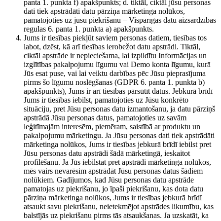
panta 1. punkta f) apakšpunkts; d. tiktāl, ciktāl jūsu personas
dati tiek apstrādāti datu pārziņa mārketinga nolūkos,
pamatojoties uz jūsu piekrišanu – Vispārīgās datu aizsardzības
regulas 6. panta 1. punkta a) apakšpunkts.
Jums ir tiesības piekļūt saviem personas datiem, tiesības tos
labot, dzēst, kā arī tiesības ierobežot datu apstrādi. Tiktāl,
ciktāl apstrāde ir nepieciešama, lai izpildītu Informācijas un
izglītības pakalpojumu līgumu vai Demo konta līgumu, kurā
Jūs esat puse, vai lai veiktu darbības pēc Jūsu pieprasījuma
pirms šo līgumu noslēgšanas (GDPR 6. panta 1. punkta b)
apakšpunkts), Jums ir arī tiesības pārsūtīt datus. Jebkurā brīdī
Jums ir tiesības iebilst, pamatojoties uz Jūsu konkrēto
situāciju, pret Jūsu personas datu izmantošanu, ja datu pārziņš
apstrādā Jūsu personas datus, pamatojoties uz savām
leģitīmajām interesēm, piemēram, saistībā ar produktu un
pakalpojumu mārketingu. Ja Jūsu personas dati tiek apstrādāti
mārketinga nolūkos, Jums ir tiesības jebkurā brīdī iebilst pret
Jūsu personas datu apstrādi šādā mārketingā, ieskaitot
profilēšanu. Ja Jūs iebilstat pret apstrādi mārketinga nolūkos,
mēs vairs nevarēsim apstrādāt Jūsu personas datus šādiem
nolūkiem. Gadījumos, kad Jūsu personas datu apstrāde
pamatojas uz piekrišanu, jo īpaši piekrišanu, kas dota datu
pārziņa mārketinga nolūkos, Jums ir tiesības jebkurā brīdī
atsaukt savu piekrišanu, neietekmējot apstrādes likumību, kas
balstījās uz piekrišanu pirms tās atsaukšanas. Ja uzskatāt, ka