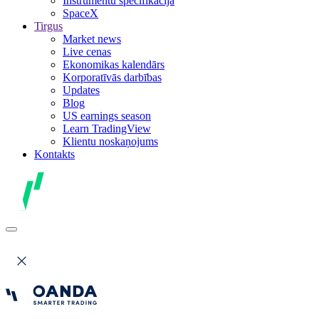
Instrumentu specifikācija
SpaceX
Tirgus
Market news
Live cenas
Ekonomikas kalendārs
Korporatīvās darbības
Updates
Blog
US earnings season
Learn TradingView
Klientu noskaņojums
Kontakts