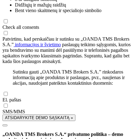
Didžiųjų ir mažųjų raidžių
Bent vieno skaitmenų ir specialiojo simbolio
Check all consents
Patvirtinu, kad perskaičiau ir sutinku su „OANDA TMS Brokers
S.A.”
informacijos ir švietimo
paslaugų teikimo sąlygomis, kurios
yra bendravimo su manimi dėl pasiūlymo ir telefoninės pagalbos
sąskaitos tvarkymo klausimais pagrindas. Suprantu, kad galiu bet
kada šios paslaugos atsisakyti.
Sutinku gauti „OANDA TMS Brokers S.A.” rinkodaros
informaciją apie produktus ir paslaugas, pvz., naujienas ir
akcijas, naudojant pateiktus kontaktinius duomenis:
El. paštas
SMS/MMS
ATSIDARYKITE DEMO SĄSKAITĄ »
„OANDA TMS Brokers S.A.“ privatumo politika – demo