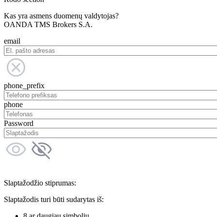
Kas yra asmens duomenų valdytojas?
OANDA TMS Brokers S.A.
email
phone_prefix
phone
Password
Slaptažodžio stiprumas:
Slaptažodis turi būti sudarytas iš:
8 ar daugiau simbolių