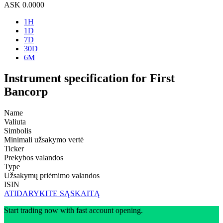
ASK
0.0000
1H
1D
7D
30D
6M
Instrument specification for First
Bancorp
Name
Valiuta
Simbolis
Minimali užsakymo vertė
Ticker
Prekybos valandos
Type
Užsakymų priėmimo valandos
ISIN
ATIDARYKITE SĄSKAITĄ
Start trading now with fast account opening.