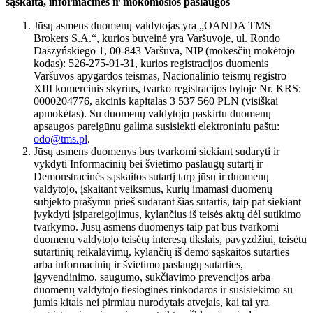
sąskaita, informacinės ir mokomosios paslaugos
Jūsų asmens duomenų valdytojas yra „OANDA TMS
Brokers S.A.“, kurios buveinė yra Varšuvoje, ul. Rondo
Daszyńskiego 1, 00-843 Varšuva, NIP (mokesčių mokėtojo
kodas): 526-275-91-31, kurios registracijos duomenis
Varšuvos apygardos teismas, Nacionalinio teismų registro
XIII komercinis skyrius, tvarko registracijos byloje Nr. KRS:
0000204776, akcinis kapitalas 3 537 560 PLN (visiškai
apmokėtas). Su duomenų valdytojo paskirtu duomenų
apsaugos pareigūnu galima susisiekti elektroniniu paštu:
odo@tms.pl
.
Jūsų asmens duomenys bus tvarkomi siekiant sudaryti ir
vykdyti Informacinių bei švietimo paslaugų sutartį ir
Demonstracinės sąskaitos sutartį tarp jūsų ir duomenų
valdytojo, įskaitant veiksmus, kurių imamasi duomenų
subjekto prašymu prieš sudarant šias sutartis, taip pat siekiant
įvykdyti įsipareigojimus, kylančius iš teisės aktų dėl sutikimo
tvarkymo. Jūsų asmens duomenys taip pat bus tvarkomi
duomenų valdytojo teisėtų interesų tikslais, pavyzdžiui, teisėtų
sutartinių reikalavimų, kylančių iš demo sąskaitos sutarties
arba informacinių ir švietimo paslaugų sutarties,
įgyvendinimo, saugumo, sukčiavimo prevencijos arba
duomenų valdytojo tiesioginės rinkodaros ir susisiekimo su
jumis kitais nei pirmiau nurodytais atvejais, kai tai yra