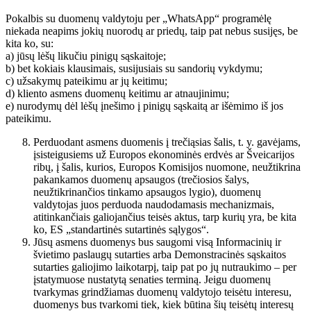
Pokalbis su duomenų valdytoju per „WhatsApp“ programėlę
niekada neapims jokių nuorodų ar priedų, taip pat nebus susijęs, be
kita ko, su:
a) jūsų lėšų likučiu pinigų sąskaitoje;
b) bet kokiais klausimais, susijusiais su sandorių vykdymu;
c) užsakymų pateikimu ar jų keitimu;
d) kliento asmens duomenų keitimu ar atnaujinimu;
e) nurodymų dėl lėšų įnešimo į pinigų sąskaitą ar išėmimo iš jos
pateikimu.
Perduodant asmens duomenis į trečiąsias šalis, t. y. gavėjams,
įsisteigusiems už Europos ekonominės erdvės ar Šveicarijos
ribų, į šalis, kurios, Europos Komisijos nuomone, neužtikrina
pakankamos duomenų apsaugos (trečiosios šalys,
neužtikrinančios tinkamo apsaugos lygio), duomenų
valdytojas juos perduoda naudodamasis mechanizmais,
atitinkančiais galiojančius teisės aktus, tarp kurių yra, be kita
ko, ES „standartinės sutartinės sąlygos“.
Jūsų asmens duomenys bus saugomi visą Informacinių ir
švietimo paslaugų sutarties arba Demonstracinės sąskaitos
sutarties galiojimo laikotarpį, taip pat po jų nutraukimo – per
įstatymuose nustatytą senaties terminą. Jeigu duomenų
tvarkymas grindžiamas duomenų valdytojo teisėtu interesu,
duomenys bus tvarkomi tiek, kiek būtina šių teisėtų interesų