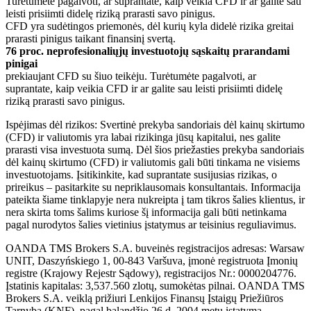
Turėtumėte pagalvoti, ar suprantate, kaip veikia CFD ir ar galite sau
leisti prisiimti didelę riziką prarasti savo pinigus.
CFD yra sudėtingos priemonės, dėl kurių kyla didelė rizika greitai
prarasti pinigus taikant finansinį svertą.
76 proc. neprofesionaliųjų investuotojų sąskaitų prarandami
pinigai
prekiaujant CFD su šiuo teikėju. Turėtumėte pagalvoti, ar
suprantate, kaip veikia CFD ir ar galite sau leisti prisiimti didelę
riziką prarasti savo pinigus.
Ispėjimas dėl rizikos: Svertinė prekyba sandoriais dėl kainų skirtumo
(CFD) ir valiutomis yra labai rizikinga jūsų kapitalui, nes galite
prarasti visa investuota sumą. Dėl šios priežasties prekyba sandoriais
dėl kainų skirtumo (CFD) ir valiutomis gali būti tinkama ne visiems
investuotojams. Įsitikinkite, kad suprantate susijusias rizikas, o
prireikus – pasitarkite su nepriklausomais konsultantais. Informacija
pateikta šiame tinklapyje nera nukreipta į tam tikros šalies klientus, ir
nera skirta toms šalims kuriose šį informacija gali būti netinkama
pagal nurodytos šalies vietinius įstatymus ar teisinius reguliavimus.
OANDA TMS Brokers S.A. buveinės registracijos adresas: Warsaw
UNIT, Daszyńskiego 1, 00-843 Varšuva, įmonė registruota Įmonių
registre (Krajowy Rejestr Sądowy), registracijos Nr.: 0000204776.
Įstatinis kapitalas: 3,537.560 zlotų, sumokėtas pilnai. OANDA TMS
Brokers S.A. veiklą prižiuri Lenkijos Finansų Įstaigų Priežiūros
Tarnyba (KNF), pagal balandžio 26 d. 2004 metų įstatymą.