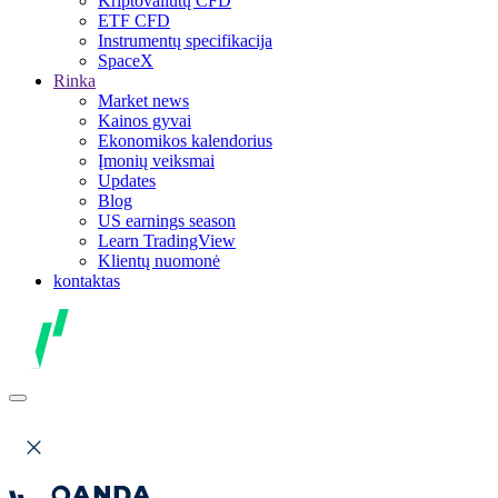
Kriptovaliutų CFD
ETF CFD
Instrumentų specifikacija
SpaceX
Rinka
Market news
Kainos gyvai
Ekonomikos kalendorius
Įmonių veiksmai
Updates
Blog
US earnings season
Learn TradingView
Klientų nuomonė
kontaktas