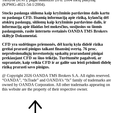
(KPWiG-4021-54-1/2004).
Stocks paslauga siūloma kaip kryžminio pardavimo dalis kartu
su paslauga CFD. Išsamią informaciją apie riziką, kylančią dėl
atskirų paslaugų, siūlomų kaip kryžminio pardavimo dalis, ir
informaciją apie išlaidas bei mokesčius, susijusius su šiomis
paslaugomis, rasite interneto svetainės OANDA TMS Brokers
skiltyje Dokumentai.
CFD yra sudėtingos priemonės, dėl kurių kyla didelė rizika
greitai prarasti pinigus taikant finansinį svertą. 76 proc.
neprofesionaliųjų investuotojų sąskaitų prarandami pinigai
prekiaujant CFD su šiuo teikėju. Turėtumėte pagalvoti, ar
suprantate, kaip veikia CFD ir ar galite sau leisti prisiimti didelę
riziką prarasti savo pinigus.
@ Copyright 2026 OANDA TMS Brokers S.A. All rights reserved.
“OANDA”, “fxTrade” and OANDA’s “fx” family of trademarks are
owned by OANDA Corporation. All other trademarks appearing on
this website are the property of their respective owner.