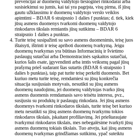
prevencijai ar duomenų valdytojo tiesioginei rinkodarai arba
susisiekimui su jumis, kai tai yra pagrįsta, visų pirma, iš jūsų
gautu užklausimu ir duomenų valdytojo verslo veiklos
apimtimi – BDAR 6 straipsnio 1 dalies f punktas; d. tiek, kiek
jūsų asmens duomenys tvarkomi duomenų valdytojo
rinkodaros tikslais remiantis jūsų sutikimu – BDAR 6
straipsnio 1 dalies a punktas.
Turite teisę susipažinti su savo asmens duomenimis, teisę juos
ištaisyti, ištrinti ir teisę apriboti duomenų tvarkymą. Jeigu
duomenų tvarkymas yra būtinas Informacinių ir švietimo
paslaugų sutarčiai arba Demonstracinės sąskaitos sutarčiai,
kurios šalis esate, įgyvendinti arba imtis veiksmų pagal jūsų
prašymą prieš sudarant šias sutartis (BDAR 6 straipsnio 1
dalies b punktas), taip pat turite teisę perkelti duomenis. Bet
kuriuo metu turite teisę, remdamiesi su jūsų konkrečia
situacija susijusiais motyvais, nesutikti su jūsų asmens
duomenų naudojimu, jei duomenų valdytojas tvarko jūsų
asmens duomenis remdamasis savo teisėtu interesu, pvz.,
susijusiu su produktų ir paslaugų rinkodara. Jei jūsų asmens
duomenys tvarkomi rinkodaros tikslais, turite teisę bet kuriuo
metu nesutikti su jūsų asmens duomenų tvarkymu tokios
rinkodaros tikslais, įskaitant profiliavimą. Jei prieštaraujate
tvarkymui rinkodaros tikslais, mes nebegalėsime tvarkyti jūsų
asmens duomenų tokiais tikslais. Tuo atveju, kai jūsų asmens
duomenų tvarkymas grindžiamas sutikimu, ypač suteiktu