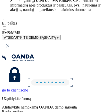
Sutinku gauti „OANDA TMS Brokers S.A.” rinkodaros
informaciją apie produktus ir paslaugas, pvz., naujienas ir
akcijas, naudojant pateiktus kontaktinius duomenis:
El. paštas
SMS/MMS
ATSIDARYKITE DEMO SĄSKAITĄ »
go to client zone
Užpildykite formą
Atidarykite nemokamą OANDA demo sąskaitą
Rodo section