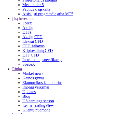
Profesionalus klientas
Meta trader 5
Papildyk sąskaitą
Atsisiųsti programėlę arba MT5
į ką investuoti
Forex
Akcijų
ETFs
Akcijų CFD
Ideksai CFD
CFD žaliavos
Kriptovaliutų CFD
ETF CFD
Instrumentų specifikacija
SpaceX
Rinka
Market news
Kainos gyvai
Ekonomikos kalendorius
Įmonių veiksmai
Updates
Blog
US earnings season
Learn TradingView
Klientų nuomonė