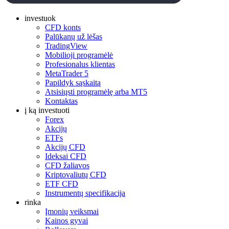
investuok
CFD konts
Palūkanų už lėšas
TradingView
Mobilioji programėlė
Profesionalus klientas
MetaTrader 5
Papildyk sąskaitą
Atsisiųsti programėlę arba MT5
Kontaktas
į ką investuoti
Forex
Akcijų
ETFs
Akcijų CFD
Ideksai CFD
CFD žaliavos
Kriptovaliutų CFD
ETF CFD
Instrumentų specifikacija
rinka
Įmonių veiksmai
Kainos gyvai