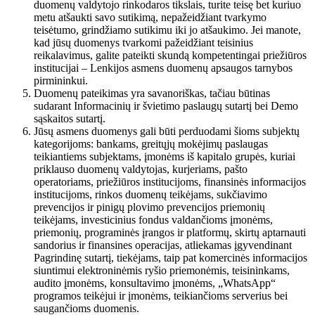
duomenų valdytojo rinkodaros tikslais, turite teisę bet kuriuo
metu atšaukti savo sutikimą, nepažeidžiant tvarkymo
teisėtumo, grindžiamo sutikimu iki jo atšaukimo. Jei manote,
kad jūsų duomenys tvarkomi pažeidžiant teisinius
reikalavimus, galite pateikti skundą kompetentingai priežiūros
institucijai – Lenkijos asmens duomenų apsaugos tarnybos
pirmininkui.
Duomenų pateikimas yra savanoriškas, tačiau būtinas
sudarant Informacinių ir švietimo paslaugų sutartį bei Demo
sąskaitos sutartį.
Jūsų asmens duomenys gali būti perduodami šioms subjektų
kategorijoms: bankams, greitųjų mokėjimų paslaugas
teikiantiems subjektams, įmonėms iš kapitalo grupės, kuriai
priklauso duomenų valdytojas, kurjeriams, pašto
operatoriams, priežiūros institucijoms, finansinės informacijos
institucijoms, rinkos duomenų teikėjams, sukčiavimo
prevencijos ir pinigų plovimo prevencijos priemonių
teikėjams, investicinius fondus valdančioms įmonėms,
priemonių, programinės įrangos ir platformų, skirtų aptarnauti
sandorius ir finansines operacijas, atliekamas įgyvendinant
Pagrindinę sutartį, tiekėjams, taip pat komercinės informacijos
siuntimui elektroninėmis ryšio priemonėmis, teisininkams,
audito įmonėms, konsultavimo įmonėms, „WhatsApp“
programos teikėjui ir įmonėms, teikiančioms serverius bei
saugančioms duomenis.