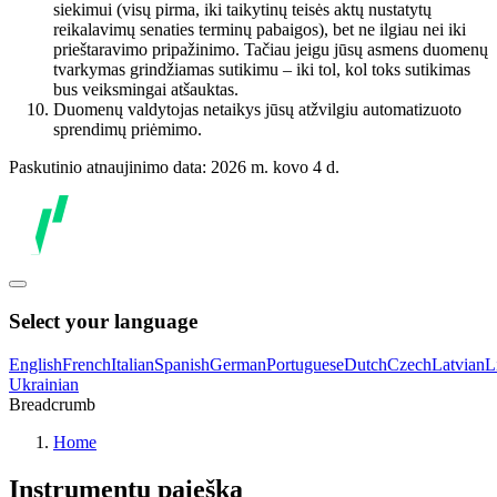
siekimui (visų pirma, iki taikytinų teisės aktų nustatytų
reikalavimų senaties terminų pabaigos), bet ne ilgiau nei iki
prieštaravimo pripažinimo. Tačiau jeigu jūsų asmens duomenų
tvarkymas grindžiamas sutikimu – iki tol, kol toks sutikimas
bus veiksmingai atšauktas.
Duomenų valdytojas netaikys jūsų atžvilgiu automatizuoto
sprendimų priėmimo.
Paskutinio atnaujinimo data: 2026 m. kovo 4 d.
Select your language
English
French
Italian
Spanish
German
Portuguese
Dutch
Czech
Latvian
L
Ukrainian
Breadcrumb
Home
Instrumentų paieška