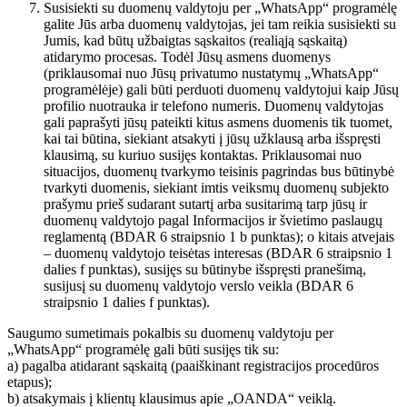
Susisiekti su duomenų valdytoju per „WhatsApp“ programėlę
galite Jūs arba duomenų valdytojas, jei tam reikia susisiekti su
Jumis, kad būtų užbaigtas sąskaitos (realiąją sąskaitą)
atidarymo procesas. Todėl Jūsų asmens duomenys
(priklausomai nuo Jūsų privatumo nustatymų „WhatsApp“
programėlėje) gali būti perduoti duomenų valdytojui kaip Jūsų
profilio nuotrauka ir telefono numeris. Duomenų valdytojas
gali paprašyti jūsų pateikti kitus asmens duomenis tik tuomet,
kai tai būtina, siekiant atsakyti į jūsų užklausą arba išspręsti
klausimą, su kuriuo susijęs kontaktas. Priklausomai nuo
situacijos, duomenų tvarkymo teisinis pagrindas bus būtinybė
tvarkyti duomenis, siekiant imtis veiksmų duomenų subjekto
prašymu prieš sudarant sutartį arba susitarimą tarp jūsų ir
duomenų valdytojo pagal Informacijos ir švietimo paslaugų
reglamentą (BDAR 6 straipsnio 1 b punktas); o kitais atvejais
– duomenų valdytojo teisėtas interesas (BDAR 6 straipsnio 1
dalies f punktas), susijęs su būtinybe išspręsti pranešimą,
susijusį su duomenų valdytojo verslo veikla (BDAR 6
straipsnio 1 dalies f punktas).
Saugumo sumetimais pokalbis su duomenų valdytoju per
„WhatsApp“ programėlę gali būti susijęs tik su:
a) pagalba atidarant sąskaitą (paaiškinant registracijos procedūros
etapus);
b) atsakymais į klientų klausimus apie „OANDA“ veiklą.