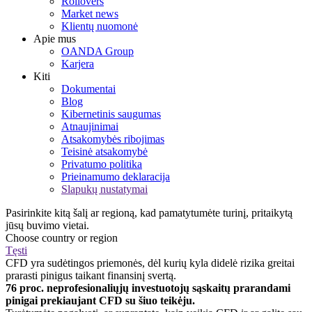
Rollovers
Market news
Klientų nuomonė
Apie mus
OANDA Group
Karjera
Kiti
Dokumentai
Blog
Kibernetinis saugumas
Atnaujinimai
Atsakomybės ribojimas
Teisinė atsakomybė
Privatumo politika
Prieinamumo deklaracija
Slapukų nustatymai
Pasirinkite kitą šalį ar regioną, kad pamatytumėte turinį, pritaikytą
jūsų buvimo vietai.
Choose country or region
Tęsti
CFD yra sudėtingos priemonės, dėl kurių kyla didelė rizika greitai
prarasti pinigus taikant finansinį svertą.
76 proc. neprofesionaliųjų investuotojų sąskaitų prarandami
pinigai prekiaujant CFD su šiuo teikėju.