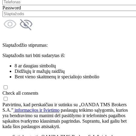
Password
Slaptažodžio stiprumas:
Slaptažodis turi būti sudarytas iš:
8 ar daugiau simbolių
Didžiųjų ir mažųjų raidžių
Bent vieno skaitmenų ir specialiojo simbolio
Check all consents
Patvirtinu, kad perskaičiau ir sutinku su „OANDA TMS Brokers
S.A.”
informacijos ir švietimo
paslaugų teikimo sąlygomis, kurios
yra bendravimo su manimi dėl pasiūlymo ir telefoninės pagalbos
sąskaitos tvarkymo klausimais pagrindas. Suprantu, kad galiu bet
kada šios paslaugos atsisakyti.