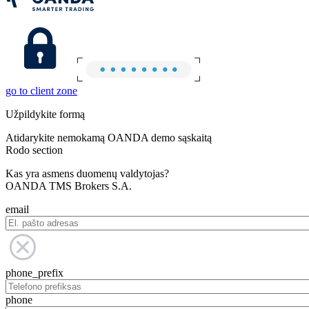
go to client zone
Užpildykite formą
Atidarykite nemokamą OANDA demo sąskaitą
Rodo section
Kas yra asmens duomenų valdytojas?
OANDA TMS Brokers S.A.
email
phone_prefix
phone