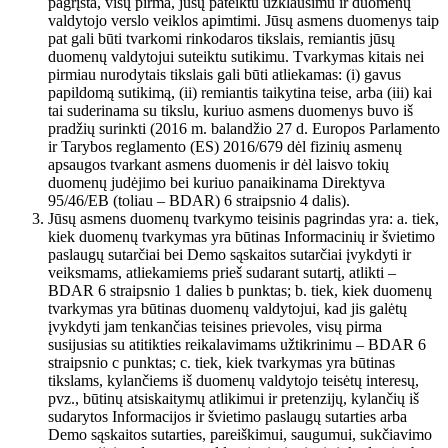
pagrįsta, visų pirma, jūsų pateiktu užklausimu ir duomenų
valdytojo verslo veiklos apimtimi. Jūsų asmens duomenys taip
pat gali būti tvarkomi rinkodaros tikslais, remiantis jūsų
duomenų valdytojui suteiktu sutikimu. Tvarkymas kitais nei
pirmiau nurodytais tikslais gali būti atliekamas: (i) gavus
papildomą sutikimą, (ii) remiantis taikytina teise, arba (iii) kai
tai suderinama su tikslu, kuriuo asmens duomenys buvo iš
pradžių surinkti (2016 m. balandžio 27 d. Europos Parlamento
ir Tarybos reglamento (ES) 2016/679 dėl fizinių asmenų
apsaugos tvarkant asmens duomenis ir dėl laisvo tokių
duomenų judėjimo bei kuriuo panaikinama Direktyva
95/46/EB (toliau – BDAR) 6 straipsnio 4 dalis).
Jūsų asmens duomenų tvarkymo teisinis pagrindas yra: a. tiek,
kiek duomenų tvarkymas yra būtinas Informacinių ir švietimo
paslaugų sutarčiai bei Demo sąskaitos sutarčiai įvykdyti ir
veiksmams, atliekamiems prieš sudarant sutartį, atlikti –
BDAR 6 straipsnio 1 dalies b punktas; b. tiek, kiek duomenų
tvarkymas yra būtinas duomenų valdytojui, kad jis galėtų
įvykdyti jam tenkančias teisines prievoles, visų pirma
susijusias su atitikties reikalavimams užtikrinimu – BDAR 6
straipsnio c punktas; c. tiek, kiek tvarkymas yra būtinas
tikslams, kylančiems iš duomenų valdytojo teisėtų interesų,
pvz., būtinų atsiskaitymų atlikimui ir pretenzijų, kylančių iš
sudarytos Informacijos ir švietimo paslaugų sutarties arba
Demo sąskaitos sutarties, pareiškimui, saugumui, sukčiavimo