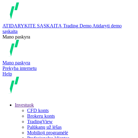
ATIDARYKITE SĄSKAITĄ
Trading
Demo
Atidaryti demo
sąskaitą
Mano paskyra
Mano paskyra
Prekyba internetu
Help
Investuok
CFD konts
Brokeru konts
TradingView
Palūkanų už lėšas
Mobilioji programėlė