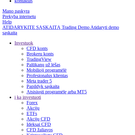
kontaktas
Mano paskyra
Prekyba internetu
Help
ATIDARYKITE SĄSKAITĄ
Trading
Demo
Atidaryti demo
sąskaitą
Investuok
CFD konts
Brokeru konts
TradingView
Palūkanų už lėšas
Mobilioji programėlė
Profesionalus klientas
Meta trader 5
Papildyk sąskaitą
Atsisiųsti programėlę arba MT5
į ką investuoti
Forex
Akcijų
ETFs
Akcijų CFD
Ideksai CFD
CFD žaliavos