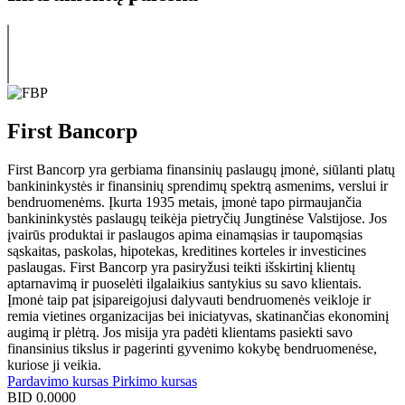
First Bancorp
First Bancorp yra gerbiama finansinių paslaugų įmonė, siūlanti platų
bankininkystės ir finansinių sprendimų spektrą asmenims, verslui ir
bendruomenėms. Įkurta 1935 metais, įmonė tapo pirmaujančia
bankininkystės paslaugų teikėja pietryčių Jungtinėse Valstijose. Jos
įvairūs produktai ir paslaugos apima einamąsias ir taupomąsias
sąskaitas, paskolas, hipotekas, kreditines korteles ir investicines
paslaugas. First Bancorp yra pasiryžusi teikti išskirtinį klientų
aptarnavimą ir puoselėti ilgalaikius santykius su savo klientais.
Įmonė taip pat įsipareigojusi dalyvauti bendruomenės veikloje ir
remia vietines organizacijas bei iniciatyvas, skatinančias ekonominį
augimą ir plėtrą. Jos misija yra padėti klientams pasiekti savo
finansinius tikslus ir pagerinti gyvenimo kokybę bendruomenėse,
kuriose ji veikia.
Pardavimo kursas
Pirkimo kursas
BID
0.0000