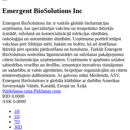
Emergent BioSolutions Inc
Emergent BioSolutions Inc ir vadošs globāls biofarmācijas
uzņēmums, kas specializējas vakcīnu un terapeitisko līdzekļu
izstrādē, ražošanā un komercializācijā infekcijas slimībām,
onkoloģijai un autoimūnām slimībām. Uzņēmuma portfelī ietilpst
vakcīnas pret Sibīrijas mēri, bakām un holēru, kā arī ārstēšanas
līdzekļi pret opioīdu pārdozēšanu un botulismu. Turklāt Emergent
BioSolutions nodrošina līgumizstrādes un ražošanas pakalpojumus
citiem biofarmācijas uzņēmumiem. Uzņēmums ir apņēmies uzlabot
sabiedrības veselību un drošību, izmantojot inovatīvus risinājumus
un sadarbību ar valsts aģentūrām, bezpeļņas organizācijām un citiem
ieinteresētajiem dalībniekiem. Ar galveno mītni Merilendā, ASV,
Emergent BioSolutions ir globāla klātbūtne ar darbību Amerikas
Savienotajās Valstīs, Kanādā, Eiropā un Āzijā.
Pārdošanas cena
Pirkšanas cena
BID
0.0000
ASK
0.0000
1H
1D
7D
30D