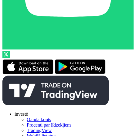
investē
Oanda konts
Procenti par līdzekļiem
TradingView
Mobilā lietotne