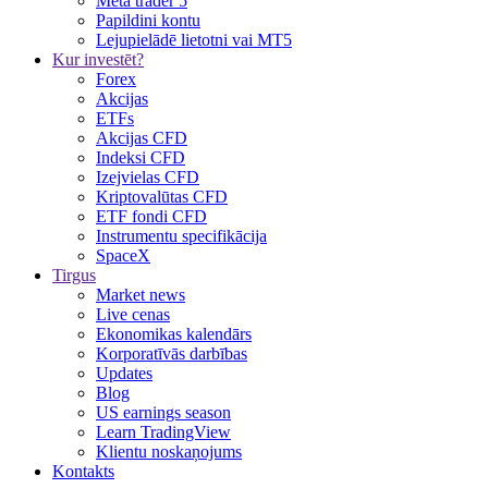
Meta trader 5
Papildini kontu
Lejupielādē lietotni vai MT5
Kur investēt?
Forex
Akcijas
ETFs
Akcijas CFD
Indeksi CFD
Izejvielas CFD
Kriptovalūtas CFD
ETF fondi CFD
Instrumentu specifikācija
SpaceX
Tirgus
Market news
Live cenas
Ekonomikas kalendārs
Korporatīvās darbības
Updates
Blog
US earnings season
Learn TradingView
Klientu noskaņojums
Kontakts