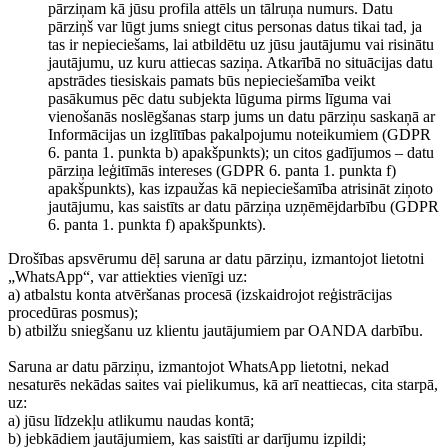
pārziņam kā jūsu profila attēls un tālruņa numurs. Datu
pārziņš var lūgt jums sniegt citus personas datus tikai tad, ja
tas ir nepieciešams, lai atbildētu uz jūsu jautājumu vai risinātu
jautājumu, uz kuru attiecas saziņa. Atkarībā no situācijas datu
apstrādes tiesiskais pamats būs nepieciešamība veikt
pasākumus pēc datu subjekta lūguma pirms līguma vai
vienošanās noslēgšanas starp jums un datu pārziņu saskaņā ar
Informācijas un izglītības pakalpojumu noteikumiem (GDPR
6. panta 1. punkta b) apakšpunkts); un citos gadījumos – datu
pārziņa leģitīmās intereses (GDPR 6. panta 1. punkta f)
apakšpunkts), kas izpaužas kā nepieciešamība atrisināt ziņoto
jautājumu, kas saistīts ar datu pārziņa uzņēmējdarbību (GDPR
6. panta 1. punkta f) apakšpunkts).
Drošības apsvērumu dēļ saruna ar datu pārziņu, izmantojot lietotni
„WhatsApp“, var attiekties vienīgi uz:
a) atbalstu konta atvēršanas procesā (izskaidrojot reģistrācijas
procedūras posmus);
b) atbilžu sniegšanu uz klientu jautājumiem par OANDA darbību.
Saruna ar datu pārziņu, izmantojot WhatsApp lietotni, nekad
nesaturēs nekādas saites vai pielikumus, kā arī neattiecas, cita starpā,
uz:
a) jūsu līdzekļu atlikumu naudas kontā;
b) jebkādiem jautājumiem, kas saistīti ar darījumu izpildi;