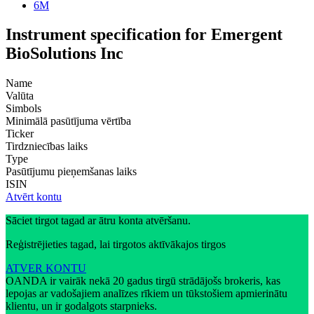
6M
Instrument specification for Emergent
BioSolutions Inc
Name
Valūta
Simbols
Minimālā pasūtījuma vērtība
Ticker
Tirdzniecības laiks
Type
Pasūtījumu pieņemšanas laiks
ISIN
Atvērt kontu
Sāciet tirgot tagad ar ātru konta atvēršanu.
Reģistrējieties tagad, lai tirgotos aktīvākajos tirgos
ATVER KONTU
OANDA ir vairāk nekā 20 gadus tirgū strādājošs brokeris, kas
lepojas ar vadošajiem analīzes rīkiem un tūkstošiem apmierinātu
klientu, un ir godalgots starpnieks.