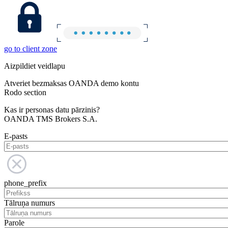
go to client zone
Aizpildiet veidlapu
Atveriet bezmaksas OANDA demo kontu
Rodo section
Kas ir personas datu pārzinis?
OANDA TMS Brokers S.A.
E-pasts
phone_prefix
Tālruņa numurs
Parole