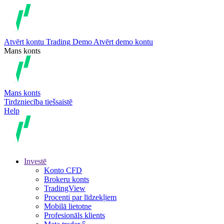
Atvērt kontu
Trading
Demo
Atvērt demo kontu
Mans konts
Mans konts
Tirdzniecība tiešsaistē
Help
Investē
Konto CFD
Brokeru konts
TradingView
Procenti par līdzekļiem
Mobilā lietotne
Profesionāls klients