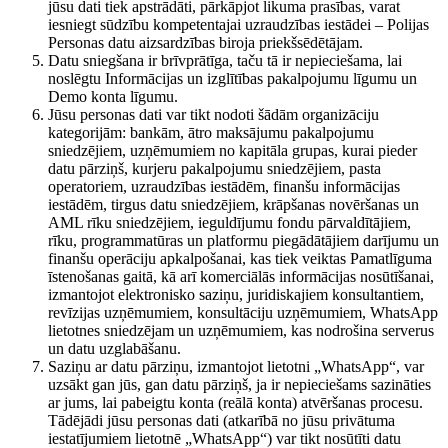
jūsu dati tiek apstrādāti, pārkāpjot likuma prasības, varat
iesniegt sūdzību kompetentajai uzraudzības iestādei – Polijas
Personas datu aizsardzības biroja priekšsēdētājam.
Datu sniegšana ir brīvprātīga, taču tā ir nepieciešama, lai
noslēgtu Informācijas un izglītības pakalpojumu līgumu un
Demo konta līgumu.
Jūsu personas dati var tikt nodoti šādām organizāciju
kategorijām: bankām, ātro maksājumu pakalpojumu
sniedzējiem, uzņēmumiem no kapitāla grupas, kurai pieder
datu pārziņš, kurjeru pakalpojumu sniedzējiem, pasta
operatoriem, uzraudzības iestādēm, finanšu informācijas
iestādēm, tirgus datu sniedzējiem, krāpšanas novēršanas un
AML rīku sniedzējiem, ieguldījumu fondu pārvaldītājiem,
rīku, programmatūras un platformu piegādātājiem darījumu un
finanšu operāciju apkalpošanai, kas tiek veiktas Pamatlīguma
īstenošanas gaitā, kā arī komerciālās informācijas nosūtīšanai,
izmantojot elektronisko saziņu, juridiskajiem konsultantiem,
revīzijas uzņēmumiem, konsultāciju uzņēmumiem, WhatsApp
lietotnes sniedzējam un uzņēmumiem, kas nodrošina serverus
un datu uzglabāšanu.
Saziņu ar datu pārziņu, izmantojot lietotni „WhatsApp“, var
uzsākt gan jūs, gan datu pārziņš, ja ir nepieciešams sazināties
ar jums, lai pabeigtu konta (reālā konta) atvēršanas procesu.
Tādējādi jūsu personas dati (atkarībā no jūsu privātuma
iestatījumiem lietotnē „WhatsApp“) var tikt nosūtīti datu