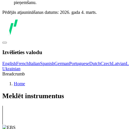
pieņemšanu.
Pēdējās atjaunināšanas datums: 2026. gada 4. marts.
Izvēlieties valodu
English
French
Italian
Spanish
German
Portuguese
Dutch
Czech
Latvian
L
Ukrainian
Breadcrumb
Home
Meklēt instrumentus