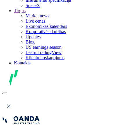
Instrumentu specifikācija
SpaceX
Tirgus
Market news
Live cenas
Ekonomikas kalendārs
Korporatīvās darbības
Updates
Blog
US earnings season
Learn TradingView
Klientu noskaņojums
Kontakts