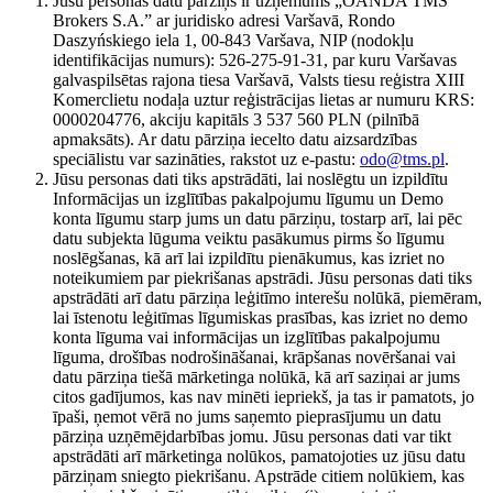
Jūsu personas datu pārziņš ir uzņēmums „OANDA TMS
Brokers S.A.” ar juridisko adresi Varšavā, Rondo
Daszyńskiego iela 1, 00-843 Varšava, NIP (nodokļu
identifikācijas numurs): 526-275-91-31, par kuru Varšavas
galvaspilsētas rajona tiesa Varšavā, Valsts tiesu reģistra XIII
Komerclietu nodaļa uztur reģistrācijas lietas ar numuru KRS:
0000204776, akciju kapitāls 3 537 560 PLN (pilnībā
apmaksāts). Ar datu pārziņa iecelto datu aizsardzības
speciālistu var sazināties, rakstot uz e-pastu:
odo@tms.pl
.
Jūsu personas dati tiks apstrādāti, lai noslēgtu un izpildītu
Informācijas un izglītības pakalpojumu līgumu un Demo
konta līgumu starp jums un datu pārziņu, tostarp arī, lai pēc
datu subjekta lūguma veiktu pasākumus pirms šo līgumu
noslēgšanas, kā arī lai izpildītu pienākumus, kas izriet no
noteikumiem par piekrišanas apstrādi. Jūsu personas dati tiks
apstrādāti arī datu pārziņa leģitīmo interešu nolūkā, piemēram,
lai īstenotu leģitīmas līgumiskas prasības, kas izriet no demo
konta līguma vai informācijas un izglītības pakalpojumu
līguma, drošības nodrošināšanai, krāpšanas novēršanai vai
datu pārziņa tiešā mārketinga nolūkā, kā arī saziņai ar jums
citos gadījumos, kas nav minēti iepriekš, ja tas ir pamatots, jo
īpaši, ņemot vērā no jums saņemto pieprasījumu un datu
pārziņa uzņēmējdarbības jomu. Jūsu personas dati var tikt
apstrādāti arī mārketinga nolūkos, pamatojoties uz jūsu datu
pārziņam sniegto piekrišanu. Apstrāde citiem nolūkiem, kas