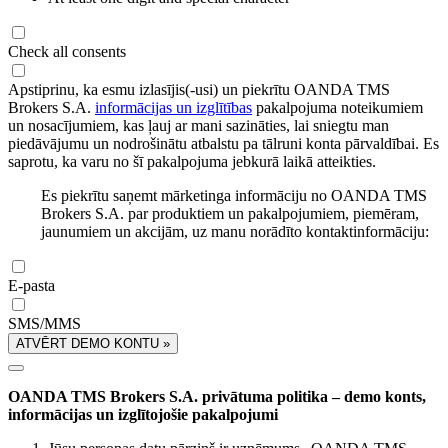
Check all consents
Apstiprinu, ka esmu izlasījis(-usi) un piekrītu OANDA TMS
Brokers S.A.
informācijas un izglītības
pakalpojuma noteikumiem
un nosacījumiem, kas ļauj ar mani sazināties, lai sniegtu man
piedāvājumu un nodrošinātu atbalstu pa tālruni konta pārvaldībai. Es
saprotu, ka varu no šī pakalpojuma jebkurā laikā atteikties.
Es piekrītu saņemt mārketinga informāciju no OANDA TMS
Brokers S.A. par produktiem un pakalpojumiem, piemēram,
jaunumiem un akcijām, uz manu norādīto kontaktinformāciju:
E-pasta
SMS/MMS
ATVĒRT DEMO KONTU »
OANDA TMS Brokers S.A. privātuma politika – demo konts,
informācijas un izglītojošie pakalpojumi