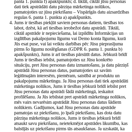
panta 1. punkta f) apakšpunkts; d. tiktāl, ciktāl jūsu personas
dati tiek apstrādāti datu pārziņa mārketinga nolūkos,
pamatojoties uz jūsu piekrišanu – Vispārīgās datu aizsardzības
regulas 6. panta 1. punkta a) apakšpunkts.
Jums ir tiesības piekļūt saviem personas datiem, tiesības tos
labot, dzēst, kā arī tiesības ierobežot datu apstrādi. Tiktāl,
ciktāl apstrāde ir nepieciešama, lai izpildītu Informācijas un
izglītības pakalpojumu līgumu vai Demo konta līgumu, kurā
Jūs esat puse, vai lai veiktu darbības pēc Jūsu pieprasījuma
pirms šo līgumu noslēgšanas (GDPR 6. panta 1. punkta b)
apakšpunkts), Jums ir arī tiesības pārsūtīt datus. Jebkurā brīdī
Jums ir tiesības iebilst, pamatojoties uz Jūsu konkrēto
situāciju, pret Jūsu personas datu izmantošanu, ja datu pārziņš
apstrādā Jūsu personas datus, pamatojoties uz savām
leģitīmajām interesēm, piemēram, saistībā ar produktu un
pakalpojumu mārketingu. Ja Jūsu personas dati tiek apstrādāti
mārketinga nolūkos, Jums ir tiesības jebkurā brīdī iebilst pret
Jūsu personas datu apstrādi šādā mārketingā, ieskaitot
profilēšanu. Ja Jūs iebilstat pret apstrādi mārketinga nolūkos,
mēs vairs nevarēsim apstrādāt Jūsu personas datus šādiem
nolūkiem. Gadījumos, kad Jūsu personas datu apstrāde
pamatojas uz piekrišanu, jo īpaši piekrišanu, kas dota datu
pārziņa mārketinga nolūkos, Jums ir tiesības jebkurā brīdī
atsaukt savu piekrišanu, neietekmējot apstrādes likumību, kas
balstījās uz piekrišanu pirms tās atsaukšanas. Ja uzskatāt, ka