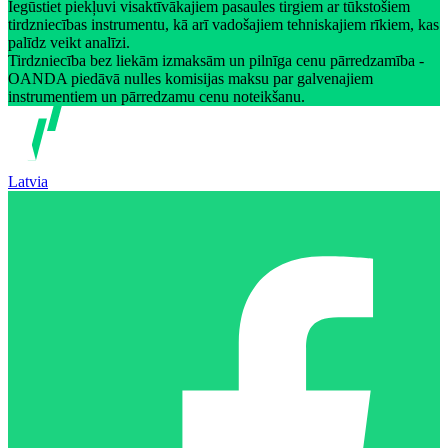
Iegūstiet piekļuvi visaktīvākajiem pasaules tirgiem ar tūkstošiem
tirdzniecības instrumentu, kā arī vadošajiem tehniskajiem rīkiem, kas
palīdz veikt analīzi.
Tirdzniecība bez liekām izmaksām un pilnīga cenu pārredzamība -
OANDA piedāvā nulles komisijas maksu par galvenajiem
instrumentiem un pārredzamu cenu noteikšanu.
Latvia