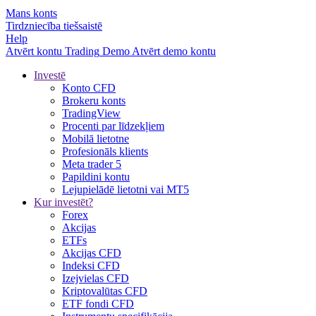
Mans konts
Tirdzniecība tiešsaistē
Help
Atvērt kontu
Trading
Demo
Atvērt demo kontu
Investē
Konto CFD
Brokeru konts
TradingView
Procenti par līdzekļiem
Mobilā lietotne
Profesionāls klients
Meta trader 5
Papildini kontu
Lejupielādē lietotni vai MT5
Kur investēt?
Forex
Akcijas
ETFs
Akcijas CFD
Indeksi CFD
Izejvielas CFD
Kriptovalūtas CFD
ETF fondi CFD