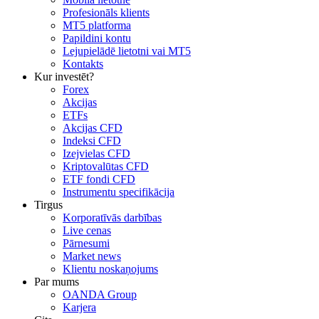
Profesionāls klients
MT5 platforma
Papildini kontu
Lejupielādē lietotni vai MT5
Kontakts
Kur investēt?
Forex
Akcijas
ETFs
Akcijas CFD
Indeksi CFD
Izejvielas CFD
Kriptovalūtas CFD
ETF fondi CFD
Instrumentu specifikācija
Tirgus
Korporatīvās darbības
Live cenas
Pārnesumi
Market news
Klientu noskaņojums
Par mums
OANDA Group
Karjera