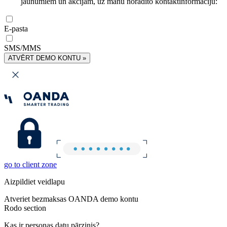
jaunumiem un akcijām, uz manu norādīto kontaktinformāciju:
E-pasta
SMS/MMS
ATVĒRT DEMO KONTU »
go to client zone
Aizpildiet veidlapu
Atveriet bezmaksas OANDA demo kontu
Rodo section
Kas ir personas datu pārzinis?