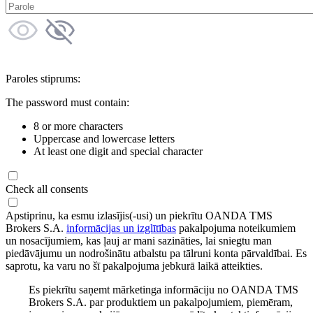
Paroles stiprums:
The password must contain:
8 or more characters
Uppercase and lowercase letters
At least one digit and special character
Check all consents
Apstiprinu, ka esmu izlasījis(-usi) un piekrītu OANDA TMS
Brokers S.A.
informācijas un izglītības
pakalpojuma noteikumiem
un nosacījumiem, kas ļauj ar mani sazināties, lai sniegtu man
piedāvājumu un nodrošinātu atbalstu pa tālruni konta pārvaldībai. Es
saprotu, ka varu no šī pakalpojuma jebkurā laikā atteikties.
Es piekrītu saņemt mārketinga informāciju no OANDA TMS
Brokers S.A. par produktiem un pakalpojumiem, piemēram,