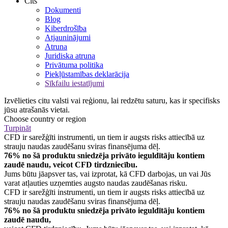
Cits
Dokumenti
Blog
Kiberdrošība
Atjauninājumi
Atruna
Juridiska atruna
Privātuma politika
Piekļūstamības deklarācija
Sīkfailu iestatījumi
Izvēlieties citu valsti vai reģionu, lai redzētu saturu, kas ir specifisks
jūsu atrašanās vietai.
Choose country or region
Turpināt
CFD ir sarežģīti instrumenti, un tiem ir augsts risks attiecībā uz
strauju naudas zaudēšanu sviras finansējuma dēļ.
76% no šā produktu sniedzēja privāto ieguldītāju kontiem
zaudē naudu, veicot CFD tirdzniecību.
Jums būtu jāapsver tas, vai izprotat, kā CFD darbojas, un vai Jūs
varat atļauties uzņemties augsto naudas zaudēšanas risku.
CFD ir sarežģīti instrumenti, un tiem ir augsts risks attiecībā uz
strauju naudas zaudēšanu sviras finansējuma dēļ.
76% no šā produktu sniedzēja privāto ieguldītāju kontiem
zaudē naudu,