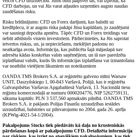
veicot CFD tirdzniecību. Jums būtu jāapsver tas, vai izprotat, kā
CFD darbojas, un vai Jūs varat atļauties uzņemties augsto naudas
zaudēšanas risku.
Risku brīdinājums: CFD un Forex darījumi, kas balstīti uz
kredītplecu, ir ar augstu riska pakāpi Jūsu kapitālam, jo zaudējumi
var sasniegt depozīta apmēru. Tāpēc CFD un Forex treidings var
nebūt atbilstošs visiem investoriem. Pārliecinieties, ka Jūs saprotat
ietvertos riskus, un, ja nepieciešams, meklējiet padomu no
neatkarīga avota. Informācija, kas publicēta šajā mājaslapā nav
adresēta kādas konkrētas valsts saņēmējiem, un tā nav paredzēta
izplatīšanai valstīs, kurās šīs informācijas izplatīšana vai izmantošana
var neatbilst vietējiem likumiem un noteikumiem
OANDA TMS Brokers S.A. ar reģistrēto galveno mītni Warsaw
UNIT, Daszyńskiego 1, 00-843 Varšavā, Polijā, kas ir reģistrēta
Galvaspilsētas Varšavas Apgabaltiesā Varšavā, 13. Nacionālā tiesu
reģistra komercnodaļā ar numuru 0000204776, NIP 5262759131,
sākuma kapitāls: PLN 3 537,560 apmaksāts pilnībā. OANDA TMS
Brokers S.A. ir pakļauts Polijas Finanšu uzraudzības iestādes
uzraudzībai, balstoties uz pilnvarojumu no 2004. gada 26. aprīļa
(KPWig-4021-54-1/2004).
Pakalpojums Stocks tiek piedāvāts kā daļa no krusteniskās
pārdošanas kopā ar pakalpojumu CFD. Detalizēta informācija
par riskiem, kas izriet no atsevišķiem pakalpojumiem, kas tiek