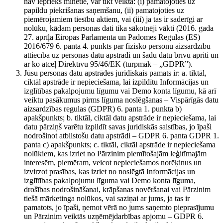
nav iepriekš minētie, var tikt veikta: (i) pamatojoties uz
papildu piekrišanas saņemšanu, (ii) pamatojoties uz
piemērojamiem tiesību aktiem, vai (iii) ja tas ir saderīgi ar
nolūku, kādam personas dati tika sākotnēji vākti (2016. gada
27. aprīļa Eiropas Parlamenta un Padomes Regulas (ES)
2016/679 6. panta 4. punkts par fizisko personu aizsardzību
attiecībā uz personas datu apstrādi un šādu datu brīvu apriti un
ar ko atceļ Direktīvu 95/46/EK (turpmāk – „GDPR”).
Jūsu personas datu apstrādes juridiskais pamats ir: a. tiktāl,
ciktāl apstrāde ir nepieciešama, lai izpildītu Informācijas un
izglītības pakalpojumu līgumu vai Demo konta līgumu, kā arī
veiktu pasākumus pirms līguma noslēgšanas – Vispārīgās datu
aizsardzības regulas (GDPR) 6. panta 1. punkta b)
apakšpunkts; b. tiktāl, ciktāl datu apstrāde ir nepieciešama, lai
datu pārziņš varētu izpildīt savas juridiskās saistības, jo īpaši
nodrošinot atbilstošu datu apstrādi – GDPR 6. panta GDPR 1.
panta c) apakšpunkts; c. tiktāl, ciktāl apstrāde ir nepieciešama
nolūkiem, kas izriet no Pārzinim piemītošajām leģitīmajām
interesēm, piemēram, veicot nepieciešamos norēķinus un
izvirzot prasības, kas izriet no noslēgtā Informācijas un
izglītības pakalpojumu līguma vai Demo konta līguma,
drošības nodrošināšanai, krāpšanas novēršanai vai Pārzinim
tiešā mārketinga nolūkos, vai saziņai ar jums, ja tas ir
pamatots, jo īpaši, ņemot vērā no jums saņemto pieprasījumu
un Pārzinim veiktās uzņēmējdarbības apjomu – GDPR 6.