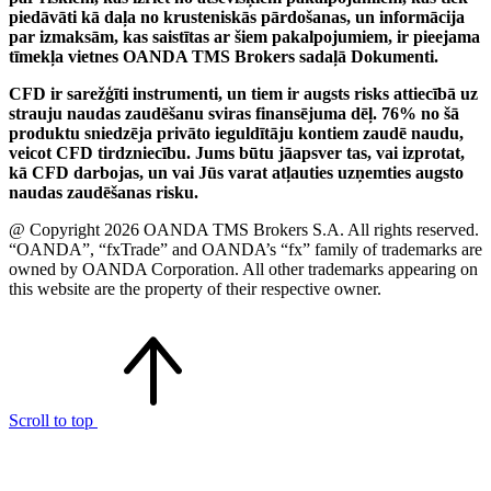
piedāvāti kā daļa no krusteniskās pārdošanas, un informācija
par izmaksām, kas saistītas ar šiem pakalpojumiem, ir pieejama
tīmekļa vietnes OANDA TMS Brokers sadaļā Dokumenti.
CFD ir sarežģīti instrumenti, un tiem ir augsts risks attiecībā uz
strauju naudas zaudēšanu sviras finansējuma dēļ. 76% no šā
produktu sniedzēja privāto ieguldītāju kontiem zaudē naudu,
veicot CFD tirdzniecību. Jums būtu jāapsver tas, vai izprotat,
kā CFD darbojas, un vai Jūs varat atļauties uzņemties augsto
naudas zaudēšanas risku.
@ Copyright 2026 OANDA TMS Brokers S.A. All rights reserved.
“OANDA”, “fxTrade” and OANDA’s “fx” family of trademarks are
owned by OANDA Corporation. All other trademarks appearing on
this website are the property of their respective owner.
Scroll to top