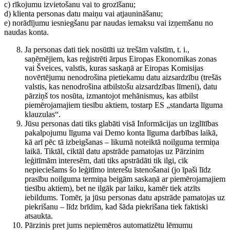
c) rīkojumu izvietošanu vai to grozīšanu;
d) klienta personas datu maiņu vai atjaunināšanu;
e) norādījumu iesniegšanu par naudas iemaksu vai izņemšanu no
naudas konta.
Ja personas dati tiek nosūtīti uz trešām valstīm, t. i.,
saņēmējiem, kas reģistrēti ārpus Eiropas Ekonomikas zonas
vai Šveices, valstīs, kuras saskaņā ar Eiropas Komisijas
novērtējumu nenodrošina pietiekamu datu aizsardzību (trešās
valstis, kas nenodrošina atbilstošu aizsardzības līmeni), datu
pārziņš tos nosūta, izmantojot mehānismus, kas atbilst
piemērojamajiem tiesību aktiem, tostarp ES „standarta līguma
klauzulas“.
Jūsu personas dati tiks glabāti visā Informācijas un izglītības
pakalpojumu līguma vai Demo konta līguma darbības laikā,
kā arī pēc tā izbeigšanas – likumā noteiktā noilguma termiņa
laikā. Tiktāl, ciktāl datu apstrāde pamatojas uz Pārzinim
leģitīmām interesēm, dati tiks apstrādāti tik ilgi, cik
nepieciešams šo leģitīmo interešu īstenošanai (jo īpaši līdz
prasību noilguma termiņa beigām saskaņā ar piemērojamajiem
tiesību aktiem), bet ne ilgāk par laiku, kamēr tiek atzīts
iebildums. Tomēr, ja jūsu personas datu apstrāde pamatojas uz
piekrišanu – līdz brīdim, kad šāda piekrišana tiek faktiski
atsaukta.
Pārzinis pret jums nepiemēros automatizētu lēmumu